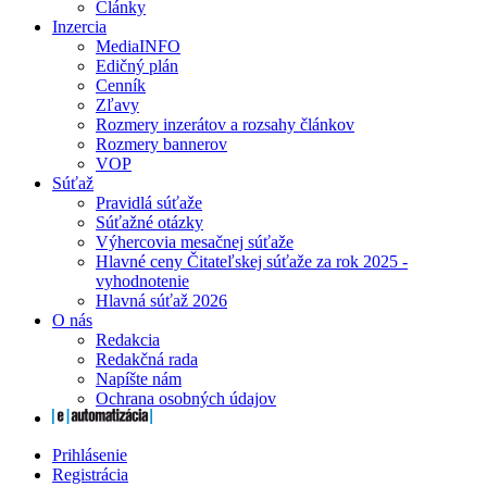
Články
Inzercia
MediaINFO
Edičný plán
Cenník
Zľavy
Rozmery inzerátov a rozsahy článkov
Rozmery bannerov
VOP
Súťaž
Pravidlá súťaže
Súťažné otázky
Výhercovia mesačnej súťaže
Hlavné ceny Čitateľskej súťaže za rok 2025 -
vyhodnotenie
Hlavná súťaž 2026
O nás
Redakcia
Redakčná rada
Napíšte nám
Ochrana osobných údajov
Prihlásenie
Registrácia