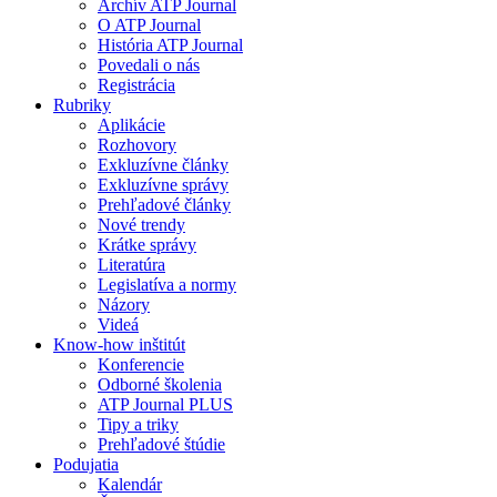
Archív ATP Journal
O ATP Journal
História ATP Journal
Povedali o nás
Registrácia
Rubriky
Aplikácie
Rozhovory
Exkluzívne články
Exkluzívne správy
Prehľadové články
Nové trendy
Krátke správy
Literatúra
Legislatíva a normy
Názory
Videá
Know-how inštitút
Konferencie
Odborné školenia
ATP Journal PLUS
Tipy a triky
Prehľadové štúdie
Podujatia
Kalendár