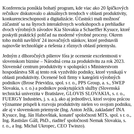
Konferencia ponúkla bohatý program, kde viac ako 20 špičkových
rečníkov diskutovalo o aktuálnych trendoch v oblasti produktivity,
konkurencieschopnosti a digitalizácie. Účastníci mali možnosť
zúčastniť sa na štyroch interaktívnych workshopoch a prehliadke
dvoch výrobných závodov Kia Slovakia a Schaeffler Kysuce, ktoré
poskytli praktický pohľad na moderné výrobné procesy. Okrem
toho mohli navštíviť 24 inovačných stánkov, ktoré predstavili
najnovšie technológie a riešenia z rôznych oblastí priemyslu.
Jedným z dlhoročných pilierov fóra je ocenenie excelentnosti v
slovenskom biznise – Národná cena za produktivitu za rok 2023.
Slovenské centrum produktivity v spolupráci s Ministerstvom
hospodárstva SR aj tento rok vyzdvihlo podniky, ktoré vynikajú v
oblasti produktivity. Ocenené boli firmy v kategórii výrobných
podnikov (Brose Prievidza, spol. s r. o., PPS Group, a. s., SWEP
Slovakia, s. r. o.) a podnikov poskytujúcich služby (Slovenská
technická univerzita v Bratislave, GLOVIS SLOVAKIA, s. r. o.,
FUERGY Industries, j. s. a.), ako aj jednotlivci, ktorí svojou prácou
významne prispeli k rozvoju produktivity nielen vo svojom podniku,
ale aj v slovenskom priemysle (Ing. Anton Ježík, zakladateľ INA
Kysuce, Ing. Ján Habovštiak, konateľ spoločnosti MTS, spol. s r. o.,
Ing. Rastislav Gáll, PhD., riaditeľ spoločnosti Nemak Slovakia, s.
r. o., a Ing. Michal Ukropec, CEO Twinzo).