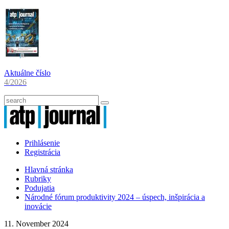
Aktuálne číslo
4/2026
Prihlásenie
Registrácia
Hlavná stránka
Rubriky
Podujatia
Národné fórum produktivity 2024 – úspech, inšpirácia a
inovácie
11. November 2024