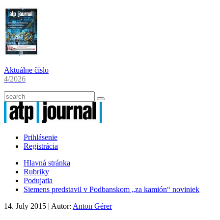
Aktuálne číslo
4/2026
Prihlásenie
Registrácia
Hlavná stránka
Rubriky
Podujatia
Siemens predstavil v Podbanskom „za kamión“ noviniek
14. July 2015
| Autor:
Anton Gérer