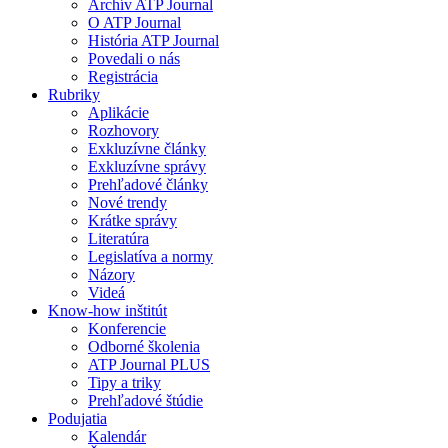
Archív ATP Journal
O ATP Journal
História ATP Journal
Povedali o nás
Registrácia
Rubriky
Aplikácie
Rozhovory
Exkluzívne články
Exkluzívne správy
Prehľadové články
Nové trendy
Krátke správy
Literatúra
Legislatíva a normy
Názory
Videá
Know-how inštitút
Konferencie
Odborné školenia
ATP Journal PLUS
Tipy a triky
Prehľadové štúdie
Podujatia
Kalendár