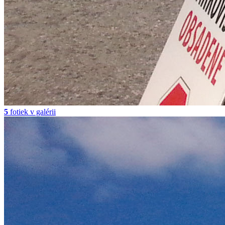
5
fotiek v galérii