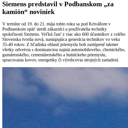
Siemens predstavil v Podbanskom „za
kamión“ noviniek
V termíne od 19. do 21. mája tohto roku sa pod Kriváňom v
Podbanskom opäť stretli zákazníci a používatelia techniky
spoločnosti Siemens. Veľkú časť z viac ako 600 účastníkov z celého
Slovenska tvorila nová, nastupujúca generácia technikov vo veku
35-40 rokov. Z hľadiska oblastí priemyslu boli zastúpené takmer
všetky odvetvia s dominanciou najmä automobilového, chemického,
gumárenského, cementárenského a hutníckeho priemyslu,
spracovania kovov, energetiky či výrobcovia strojných zariadení.