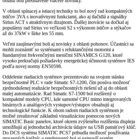
oblastí boli predstavené viaceré novinky.
V oblasti spínacej a istiacej techniky to bol nový rad kompaktných
ističov 3VA s inovatívnymi funkciami, ako aj tlačidlá a signálky
Sirius ACT s atraktívnym dizajnom. Ďalšej inovácie sa dočkal aj
populárny rad Sirius vo veľkosti S2 s výkonom ističov a stýkačov
až do 37kW v šírke len 55 mm.
Veľmi zaujímavými boli aj novinky z oblasti pohonov. Účastníci sa
mohli zoznámiť so systémami s reluktančnými motormi a
štandarnými frekvenčnými meničmi SINAMICS G120, ktoré
vysoko prekračujú požiadavky energetickej účinnosti systémov IES
podľa novej normy EN50598.
Oddelenie riadiacich systémov prezentovalo na svojom stánku
bezpečnostné PLC v rade Simatic S7-1200, čím posúva možnosť
zjednodušenej realizácie bezpečnostných riešení už aj do oblasti
malej automatizácie. Rad Simatic S7-1500 bol rozšírený o
kompaktné modely CPU, kde samotné CPU mimo integrovaných
binárnych a analógových vystupov/výstupov obsahujú aj
technologické funkcie. K obom radom riadiacich systémom je
možné zrealizovať základnú vizualizáciou pomocou nových
SIMATIC Basic panelov, ktoré okrem zvýšeného rozlíšenia displeja
umožňujú aj jednoduchú archiváciu údajov na USB pamäťový klúč.
Do DCS systému SIMATIC PCS7 pribudla možnosť používania
procesných knižníc a predstavený bol aj najnovší systém