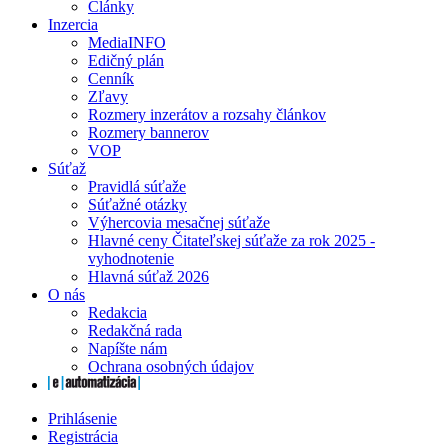
Články
Inzercia
MediaINFO
Edičný plán
Cenník
Zľavy
Rozmery inzerátov a rozsahy článkov
Rozmery bannerov
VOP
Súťaž
Pravidlá súťaže
Súťažné otázky
Výhercovia mesačnej súťaže
Hlavné ceny Čitateľskej súťaže za rok 2025 -
vyhodnotenie
Hlavná súťaž 2026
O nás
Redakcia
Redakčná rada
Napíšte nám
Ochrana osobných údajov
Prihlásenie
Registrácia