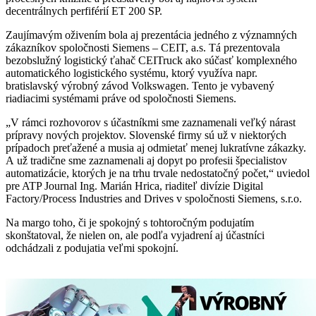
decentrálnych perfiférií ET 200 SP.
Zaujímavým oživením bola aj prezentácia jedného z významných
zákazníkov spoločnosti Siemens – CEIT, a.s. Tá prezentovala
bezobslužný logistický ťahač CEITruck ako súčasť komplexného
automatického logistického systému, ktorý využíva napr.
bratislavský výrobný závod Volkswagen. Tento je vybavený
riadiacimi systémami práve od spoločnosti Siemens.
„V rámci rozhovorov s účastníkmi sme zaznamenali veľký nárast
prípravy nových projektov. Slovenské firmy sú už v niektorých
prípadoch preťažené a musia aj odmietať menej lukratívne zákazky.
A už tradične sme zaznamenali aj dopyt po profesii špecialistov
automatizácie, ktorých je na trhu trvale nedostatočný počet,“ uviedol
pre ATP Journal Ing. Marián Hrica, riaditeľ divízie Digital
Factory/Process Industries and Drives v spoločnosti Siemens, s.r.o.
Na margo toho, či je spokojný s tohtoročným podujatím
skonštatoval, že nielen on, ale podľa vyjadrení aj účastníci
odchádzali z podujatia veľmi spokojní.