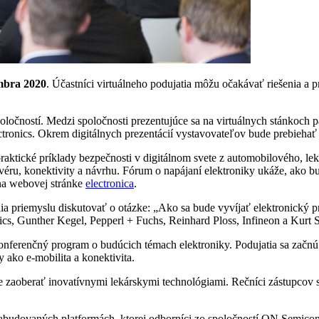
embra 2020
. Účastníci virtuálneho podujatia môžu očakávať riešenia a
ločností. Medzi spoločnosti prezentujúce sa na virtuálnych stánkoch p
nics. Okrem digitálnych prezentácií vystavovateľov bude prebiehať 
aktické príklady bezpečnosti v digitálnom svete z automobilového, ​​
véru, konektivity a návrhu. Fórum o napájaní elektroniky ukáže, ako b
 na webovej stránke
electronica
.
ia priemyslu diskutovať o otázke: „Ako sa bude vyvíjať elektronický
ics, Gunther Kegel, Pepperl + Fuchs, Reinhard Ploss, Infineon a Kurt
konferenčný program o budúcich témach elektroniky. Podujatia sa zač
ako e-mobilita a konektivita.
de zaoberať inovatívnymi lekárskymi technológiami. Rečníci zástupcov 
zabudovaných platformách, ktorej odborníci zo spoločností ON Semic