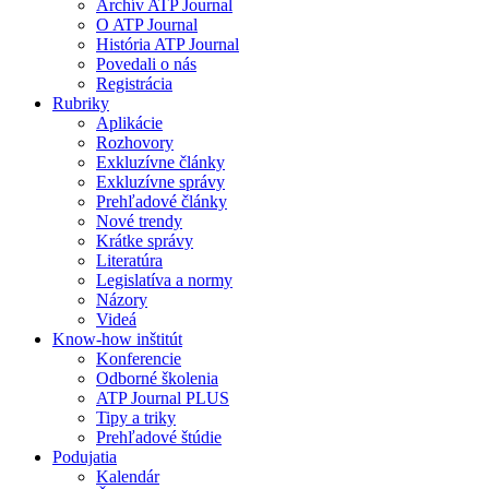
Archív ATP Journal
O ATP Journal
História ATP Journal
Povedali o nás
Registrácia
Rubriky
Aplikácie
Rozhovory
Exkluzívne články
Exkluzívne správy
Prehľadové články
Nové trendy
Krátke správy
Literatúra
Legislatíva a normy
Názory
Videá
Know-how inštitút
Konferencie
Odborné školenia
ATP Journal PLUS
Tipy a triky
Prehľadové štúdie
Podujatia
Kalendár