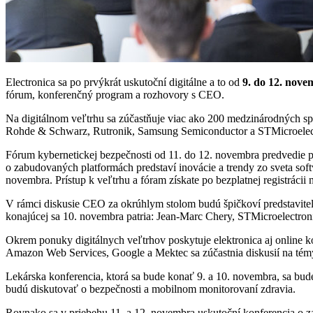
Electronica sa po prvýkrát uskutoční digitálne a to od
9. do 12. nov
fórum, konferenčný program a rozhovory s CEO.
Na digitálnom veľtrhu sa zúčastňuje viac ako 200 medzinárodných spo
Rohde & Schwarz, Rutronik, Samsung Semiconductor a STMicroelectro
Fórum kybernetickej bezpečnosti od 11. do 12. novembra predvedie pr
o zabudovaných platformách predstaví inovácie a trendy zo sveta soft
novembra. Prístup k veľtrhu a fóram získate po bezplatnej registrácii
V rámci diskusie CEO za okrúhlym stolom budú špičkoví predstavitel
konajúcej sa 10. novembra patria: Jean-Marc Chery, STMicroelectron
Okrem ponuky digitálnych veľtrhov poskytuje elektronica aj online 
Amazon Web Services, Google a Mektec sa zúčastnia diskusií na témy 
Lekárska konferencia, ktorá sa bude konať 9. a 10. novembra, sa bu
budú diskutovať o bezpečnosti a mobilnom monitorovaní zdravia.
Rovnako sa v priebehu 11. a 12. novembra uskutoční konferencia o 