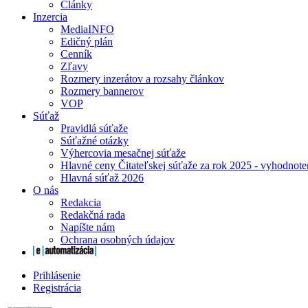
Články
Inzercia
MediaINFO
Edičný plán
Cenník
Zľavy
Rozmery inzerátov a rozsahy článkov
Rozmery bannerov
VOP
Súťaž
Pravidlá súťaže
Súťažné otázky
Výhercovia mesačnej súťaže
Hlavné ceny Čitateľskej súťaže za rok 2025 - vyhodnote
Hlavná súťaž 2026
O nás
Redakcia
Redakčná rada
Napíšte nám
Ochrana osobných údajov
Prihlásenie
Registrácia