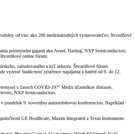
 produkty od viac ako 200 medzinárodných vystavovateľov, štvordňové
atria priemyselní giganti ako Avnet, Harting, NXP Semiconductors,
štvordňové online fórum.
lekárskeho, zabudovaného a IoT sektoru. Štvordňové fórum
ude vyzerať budúcnosť systémov napájania a batérií od 9. do 12.
 priemysel v časoch COVID-19?“ Medzi účastníkov diskusie,
 Sievers, NXP Semiconductors.
nú v pondelok 9. novembra automobilovou konferenciou. Napríklad
spoločností GE Healthcare, Maxim Integrated a Texas Instruments
onductor, Phoenix Contact, Qualcomm a Würth Elektronik budú