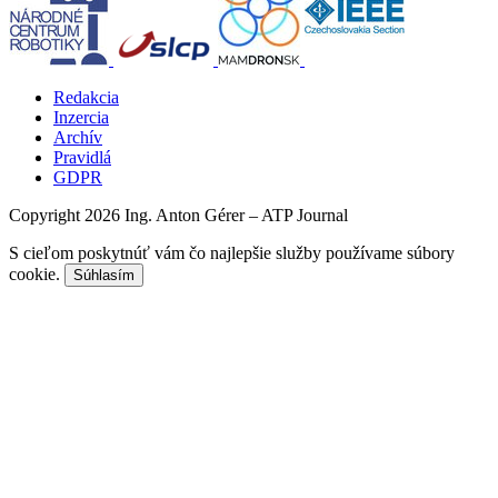
Redakcia
Inzercia
Archív
Pravidlá
GDPR
Copyright 2026 Ing. Anton Gérer – ATP Journal
S cieľom poskytnúť vám čo najlepšie služby používame súbory
cookie.
Súhlasím