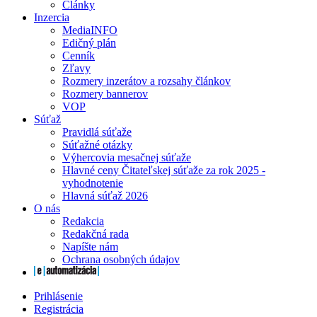
Články
Inzercia
MediaINFO
Edičný plán
Cenník
Zľavy
Rozmery inzerátov a rozsahy článkov
Rozmery bannerov
VOP
Súťaž
Pravidlá súťaže
Súťažné otázky
Výhercovia mesačnej súťaže
Hlavné ceny Čitateľskej súťaže za rok 2025 -
vyhodnotenie
Hlavná súťaž 2026
O nás
Redakcia
Redakčná rada
Napíšte nám
Ochrana osobných údajov
Prihlásenie
Registrácia