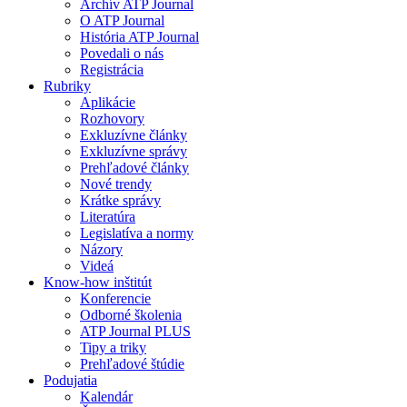
Archív ATP Journal
O ATP Journal
História ATP Journal
Povedali o nás
Registrácia
Rubriky
Aplikácie
Rozhovory
Exkluzívne články
Exkluzívne správy
Prehľadové články
Nové trendy
Krátke správy
Literatúra
Legislatíva a normy
Názory
Videá
Know-how inštitút
Konferencie
Odborné školenia
ATP Journal PLUS
Tipy a triky
Prehľadové štúdie
Podujatia
Kalendár