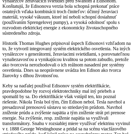
vynálezcov žeraviacich svietidiel pred Swanom a Edisonom.
Konštatujú, že Edisonova verzia bola schopná prekonať práce
ostatných vďaka kombinácii troch činiteľov: účinný žeraviaci
materiál, vysoké vákuum, ktoré iní neboli schopní dosiahnuť
(používaním Sprengelovej pumpy), a vysoká odolnosť spolu s
rozvodom elektrickej energie z ekonomicky životaschopného
sústredeného zdroja.
Historik Thomas Hughes pripisoval úspech Edisonovi vzhľadom na
to, že vytvoril integrovaný systém elektrického osvetlenia. Na iných
vynálezcov s generátormi, žeraviacimi svietidlami, s porovnateľnou
vynaliezavosťou a vynikajúcou kvalitou sa potom zabudlo, pretože
ako tvorcovia nerozhodovali o ich reálnom nasadení pre systémy
osvetlenia. Dnes sa neoprávnene uvádza len Edison ako tvorca
žiarovky s dlhou životnosťou.
Keby sa naďalej používal Edisonov systém elektrifikácie,
pravdepodobne by rozvoj elektrotechniky mal iný priebeh a
spomalil by sa. Do elektrifikácie však vstúpil ten, kto poznal
riešenie. Nikola Tesla bol tým, čím Edison nebol. Tesla navrhol a
presadzoval prenosovú sústavu so striedavým prúdom. Navrhol
zníženie prúdu a zvýšenie napätia a tým zníženie strát pri prenose
energie. Na zvýšenie, resp. zníženie napätia sa využívali
transformátory. Snahu v rozsiahlej miere využívať elektrinu vyvinul
v r. 1888 George Westinghouse a pridal sa na scénu viacfázového