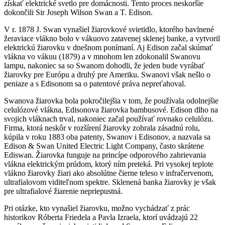
získať elektrické svetlo pre domácnosti. Tento proces neskoršie
dokončili Sir Joseph Wilson Swan a T. Edison.
V r. 1878 J. Swan vynašiel žiarovkové svietidlo, ktorého bavlnené
žeraviace vlákno bolo v vákuovo zatavenej sklenej banke, a vytvoril
elektrickú žiarovku v dnešnom ponímaní. Aj Edison začal skúmať
vlákna vo vákuu (1879) a v mnohom len zdokonalil Swanovu
lampu, nakoniec sa so Swanom dohodli, že jeden bude vyrábať
žiarovky pre Európu a druhý pre Ameriku. Swanovi však nešlo o
peniaze a s Edisonom sa o patentové práva nepreťahoval.
Swanova žiarovka bola pokročilejšia v tom, že používala odolnejšie
celulózové vlákna, Edisonova žiarovka bambusové. Edison dlho na
svojich vláknach trval, nakoniec začal používať rovnako celulózu.
Firma, ktorá neskôr v rozšírení žiarovky zohrala zásadnú rolu,
kúpila v roku 1883 oba patenty, Swanov i Edisonov, a nazvala sa
Edison & Swan United Electric Light Company, často skrátene
Ediswan. Žiarovka funguje na princípe odporového zahrievania
vlákna elektrickým prúdom, ktorý ním preteká. Pri vysokej teplote
vlákno žiarovky žiari ako absolútne čierne teleso v infračervenom,
ultrafialovom viditeľnom spektre. Sklenená banka žiarovky je však
pre ultrafialové žiarenie nepriepustná.
Pri otázke, kto vynašiel žiarovku, možno vychádzať z prác
historikov Róberta Friedela a Pavla Izraela, ktorí uvádzajú 22