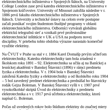
elektrotechnického inžinierstva v Spojených štátoch, na University
College London zase prvá katedra elektrotechnického inžinierstva v
Spojenom kráľovstve. University of Missouri založila následne v r.
1886 prvú fakultu elektrotechnického inžinierstva v Spojených
štátoch. Univerzity a technické ústavy na celom svete postupne
začali ponúkať svojim študentom študijné programy v oblasti
elektrotechnického inžinierstva. Odborníci vytvárali globálnu
elektrickú telegrafnú sieť a vznikali prvé profesionálne
elektrotechnické inštitúcie v UK a USA na podporu novej
disciplíny. V priebehu tohto obdobia výrazne narastalo komerčné
využitie elektriny.
Na ČVUT v Prahe sa stal v r. 1884 Karel Domalíp prvým učiteľom
elektrotechniky. Katedra elektrotechniky tam bola zriadená v
školskom roku 1891 – 92. Elektrotechnika sa učila aj na Baníckej a
lesníckej akadémii v Banskej Štiavnici (1896) v rámci predmetu
fyzika a elektrotechnika. V r. 1904 bola v Banskej Štiavnici
založená Katedra fyziky a elektrotechniky a od školského roku 1904
– 5 bol zavedený predmet elektrotechnika a prednášal ho štiavnicky
rodák Gejza Boleman. V Banskej Štiavnici vyšli v r. 1907 prvé
vysokoškolské skriptá Úvod do elektrotechniky z predmetu
elektrotechnika a v r. 1917 prvá učebnica elektrotechniky, ktorú
napísal G. Boleman.
Počas už uvedených rokov bolo štúdium elektriny do značnej miery