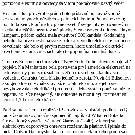
pomocou elektriny a odvtedy sa v tom pokračovalo každý večer.
Hnacou silou pri výrobe prúdu bolo prídavné pracovné vodné
koleso na mlynoch Westbrook patriacich bratom Pullmanovcom;
boli to kožiari, ktorí mali v pláne osvetliť svoje mlyny Swanovými
svetlami a väčšie nezastavané plochy Siemensovými diferenciálnymi
lampami, pričom každá mala svietivosť 300 kandela. Godalming
nebolo iba prvé mesto na svete, kde sa zaviedlo elektrické pouličné
osvetlenie, ale bolo aj prvým mestom, ktoré umožnilo elektrické
osvetlenie v domácnostiach, ako to pripomína pamätná doska.
Thomas Edison chcel rozsvietiť New York, čo bol dovtedy najdrahší
projekt. Na Manhattane bola postavená prvá americká elektráreň na
jednosmerný prúd s rozsiahlou sieťou rozvodných káblov vo
vzduchu. Celá sieť bola blízko jediného zdroja. Novinári Edisonovi
ako geniálnemu vynálezcovi síce robili reklamu, ale jeho sieť
nevyhovovala elektrifikácii predmestia. Jeho systém používal nízke
napätie, bol síce bezpečný, ale odberatelia mohli byť rozmiestnení
len do 1,5 km od elektrárne.
Patrí sa uviesť, že na realizácii žiaroviek sa v histórii podieľal celý
rad výskumníkov, možno spomenúť napríklad Wiliama Roberta
Grova, ktorý vynašiel vákuovú žiarovku (1840), v ktorej sa
elektrickým odporovým ohrevom rozžeravila platinová špirála do
biela. Dotvoril tak myšlienku, že pomocou elektrického prúdu sa dá