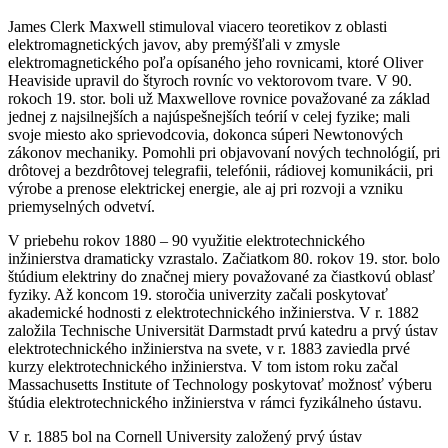
James Clerk Maxwell stimuloval viacero teoretikov z oblasti
elektromagnetických javov, aby premýšľali v zmysle
elektromagnetického poľa opísaného jeho rovnicami, ktoré Oliver
Heaviside upravil do štyroch rovníc vo vektorovom tvare. V 90.
rokoch 19. stor. boli už Maxwellove rovnice považované za základ
jednej z najsilnejších a najúspešnejších teórií v celej fyzike; mali
svoje miesto ako sprievodcovia, dokonca súperi Newtonových
zákonov mechaniky. Pomohli pri objavovaní nových technológií, pri
drôtovej a bezdrôtovej telegrafii, telefónii, rádiovej komunikácii, pri
výrobe a prenose elektrickej energie, ale aj pri rozvoji a vzniku
priemyselných odvetví.
V priebehu rokov 1880 – 90 využitie elektrotechnického
inžinierstva dramaticky vzrastalo. Začiatkom 80. rokov 19. stor. bolo
štúdium elektriny do značnej miery považované za čiastkovú oblasť
fyziky. Až koncom 19. storočia univerzity začali poskytovať
akademické hodnosti z elektrotechnického inžinierstva. V r. 1882
založila Technische Universität Darmstadt prvú katedru a prvý ústav
elektrotechnického inžinierstva na svete, v r. 1883 zaviedla prvé
kurzy elektrotechnického inžinierstva. V tom istom roku začal
Massachusetts Institute of Technology poskytovať možnosť výberu
štúdia elektrotechnického inžinierstva v rámci fyzikálneho ústavu.
V r. 1885 bol na Cornell University založený prvý ústav