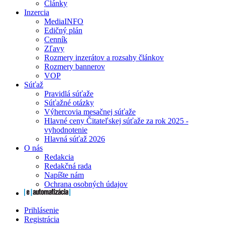
Články
Inzercia
MediaINFO
Edičný plán
Cenník
Zľavy
Rozmery inzerátov a rozsahy článkov
Rozmery bannerov
VOP
Súťaž
Pravidlá súťaže
Súťažné otázky
Výhercovia mesačnej súťaže
Hlavné ceny Čitateľskej súťaže za rok 2025 -
vyhodnotenie
Hlavná súťaž 2026
O nás
Redakcia
Redakčná rada
Napíšte nám
Ochrana osobných údajov
Prihlásenie
Registrácia