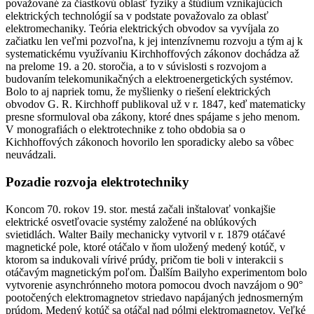
považované za čiastkovú oblasť fyziky a štúdium vznikajúcich
elektrických technológií sa v podstate považovalo za oblasť
elektromechaniky. Teória elektrických obvodov sa vyvíjala zo
začiatku len veľmi pozvoľna, k jej intenzívnemu rozvoju a tým aj k
systematickému využívaniu Kirchhoffových zákonov dochádza až
na prelome 19. a 20. storočia, a to v súvislosti s rozvojom a
budovaním telekomunikačných a elektroenergetických systémov.
Bolo to aj napriek tomu, že myšlienky o riešení elektrických
obvodov G. R. Kirchhoff publikoval už v r. 1847, keď matematicky
presne sformuloval oba zákony, ktoré dnes spájame s jeho menom.
V monografiách o elektrotechnike z toho obdobia sa o
Kichhoffových zákonoch hovorilo len sporadicky alebo sa vôbec
neuvádzali.
Pozadie rozvoja elektrotechniky
Koncom 70. rokov 19. stor. mestá začali inštalovať vonkajšie
elektrické osvetľovacie systémy založené na oblúkových
svietidlách. Walter Baily mechanicky vytvoril v r. 1879 otáčavé
magnetické pole, ktoré otáčalo v ňom uložený medený kotúč, v
ktorom sa indukovali vírivé prúdy, pričom tie boli v interakcii s
otáčavým magnetickým poľom. Ďalším Bailyho experimentom bolo
vytvorenie asynchrónneho motora pomocou dvoch navzájom o 90°
pootočených elektromagnetov striedavo napájaných jednosmerným
prúdom. Medený kotúč sa otáčal nad pólmi elektromagnetov. Veľké