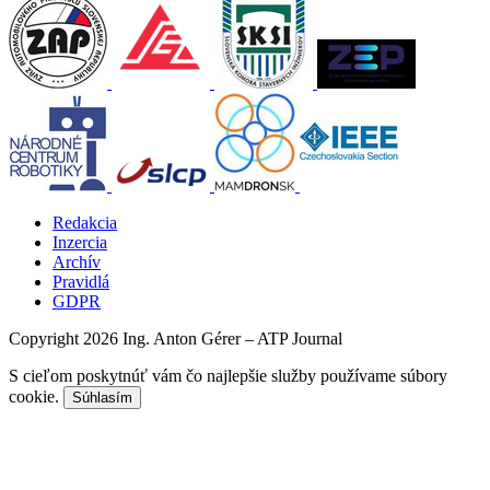
Redakcia
Inzercia
Archív
Pravidlá
GDPR
Copyright 2026 Ing. Anton Gérer – ATP Journal
S cieľom poskytnúť vám čo najlepšie služby používame súbory
cookie.
Súhlasím