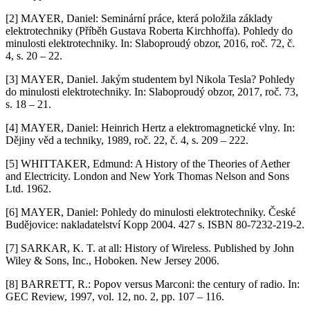
[2] MAYER, Daniel: Seminární práce, která položila základy
elektrotechniky (Příběh Gustava Roberta Kirchhoffa). Pohledy do
minulosti elektrotechniky. In: Slaboproudý obzor, 2016, roč. 72, č.
4, s. 20 – 22.
[3] MAYER, Daniel. Jakým studentem byl Nikola Tesla? Pohledy
do minulosti elektrotechniky. In: Slaboproudý obzor, 2017, roč. 73,
s. 18 – 21.
[4] MAYER, Daniel: Heinrich Hertz a elektromagnetické vlny. In:
Dějiny věd a techniky, 1989, roč. 22, č. 4, s. 209 – 222.
[5] WHITTAKER, Edmund: A History of the Theories of Aether
and Electricity. London and New York Thomas Nelson and Sons
Ltd. 1962.
[6] MAYER, Daniel: Pohledy do minulosti elektrotechniky. České
Budějovice: nakladatelství Kopp 2004. 427 s. ISBN 80-7232-219-2.
[7] SARKAR, K. T. at all: History of Wireless. Published by John
Wiley & Sons, Inc., Hoboken. New Jersey 2006.
[8] BARRETT, R.: Popov versus Marconi: the century of radio. In:
GEC Review, 1997, vol. 12, no. 2, pp. 107 – 116.