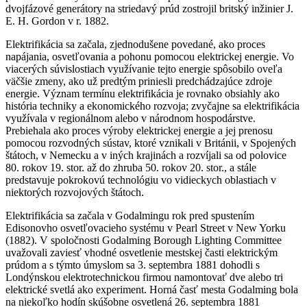
dvojfázové generátory na striedavý prúd zostrojil britský inžinier J.
E. H. Gordon v r. 1882.
Elektrifikácia sa začala, zjednodušene povedané, ako proces
napájania, osvetľovania a pohonu pomocou elektrickej energie. Vo
viacerých súvislostiach využívanie tejto energie spôsobilo oveľa
väčšie zmeny, ako už predtým priniesli predchádzajúce zdroje
energie. Význam termínu elektrifikácia je rovnako obsiahly ako
história techniky a ekonomického rozvoja; zvyčajne sa elektrifikácia
využívala v regionálnom alebo v národnom hospodárstve.
Prebiehala ako proces výroby elektrickej energie a jej prenosu
pomocou rozvodných sústav, ktoré vznikali v Británii, v Spojených
štátoch, v Nemecku a v iných krajinách a rozvíjali sa od polovice
80. rokov 19. stor. až do zhruba 50. rokov 20. stor., a stále
predstavuje pokrokovú technológiu vo vidieckych oblastiach v
niektorých rozvojových štátoch.
Elektrifikácia sa začala v Godalmingu rok pred spustením
Edisonovho osvetľovacieho systému v Pearl Street v New Yorku
(1882). V spoločnosti Godalming Borough Lighting Committee
uvažovali zaviesť vhodné osvetlenie mestskej časti elektrickým
prúdom a s týmto úmyslom sa 3. septembra 1881 dohodli s
Londýnskou elektrotechnickou firmou namontovať dve alebo tri
elektrické svetlá ako experiment. Horná časť mesta Godalming bola
na niekoľko hodín skúšobne osvetlená 26. septembra 1881