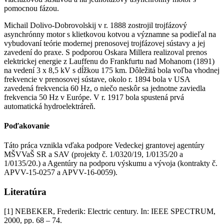
pomocnou fázou.
Michail Dolivo-Dobrovolskij v r. 1888 zostrojil trojfázový
asynchrónny motor s klietkovou kotvou a významne sa podieľal na
vybudovaní teórie modernej prenosovej trojfázovej sústavy a jej
zavedení do praxe. S podporou Oskara Millera realizoval prenos
elektrickej energie z Lauffenu do Frankfurtu nad Mohanom (1891)
na vedení 3 x 8,5 kV s dĺžkou 175 km. Dôležitá bola voľba vhodnej
frekvencie v prenosovej sústave, okolo r. 1894 bola v USA
zavedená frekvencia 60 Hz, o niečo neskôr sa jednotne zaviedla
frekvencia 50 Hz v Európe. V r. 1917 bola spustená prvá
automatická hydroelektráreň.
Poďakovanie
Táto práca vznikla vďaka podpore Vedeckej grantovej agentúry
MŠVVaŠ SR a SAV (projekty č. 1/0320/19, 1/0135/20 a
1/0135/20.) a Agentúry na podporu výskumu a vývoja (kontrakty č.
APVV-15-0257 a APVV-16-0059).
Literatúra
[1] NEBEKER, Frederik: Electric century. In: IEEE SPECTRUM,
2000, pp. 68 – 74.