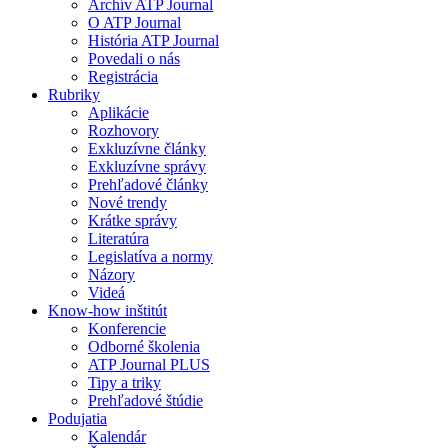
Archív ATP Journal
O ATP Journal
História ATP Journal
Povedali o nás
Registrácia
Rubriky
Aplikácie
Rozhovory
Exkluzívne články
Exkluzívne správy
Prehľadové články
Nové trendy
Krátke správy
Literatúra
Legislatíva a normy
Názory
Videá
Know-how inštitút
Konferencie
Odborné školenia
ATP Journal PLUS
Tipy a triky
Prehľadové štúdie
Podujatia
Kalendár