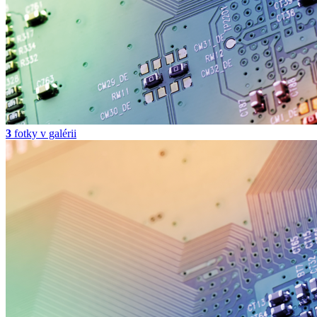
3
fotky v galérii