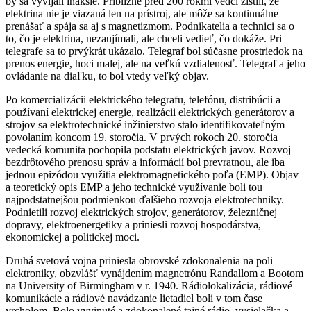
by sa vyvíjali inakšie. Približne pred 200 rokmi vedci zistili, že
elektrina nie je viazaná len na prístroj, ale môže sa kontinuálne
prenášať a spája sa aj s magnetizmom. Podnikatelia a technici sa o
to, čo je elektrina, nezaujímali, ale chceli vedieť, čo dokáže. Pri
telegrafe sa to prvýkrát ukázalo. Telegraf bol súčasne prostriedok na
prenos energie, hoci malej, ale na veľkú vzdialenosť. Telegraf a jeho
ovládanie na diaľku, to bol vtedy veľký objav.
Po komercializácii elektrického telegrafu, telefónu, distribúcii a
používaní elektrickej energie, realizácii elektrických generátorov a
strojov sa elektrotechnické inžinierstvo stalo identifikovateľným
povolaním koncom 19. storočia. V prvých rokoch 20. storočia
vedecká komunita pochopila podstatu elektrických javov. Rozvoj
bezdrôtového prenosu správ a informácií bol prevratnou, ale iba
jednou epizódou využitia elektromagnetického poľa (EMP). Objav
a teoretický opis EMP a jeho technické využívanie boli tou
najpodstatnejšou podmienkou ďalšieho rozvoja elektrotechniky.
Podnietili rozvoj elektrických strojov, generátorov, železničnej
dopravy, elektroenergetiky a priniesli rozvoj hospodárstva,
ekonomickej a politickej moci.
Druhá svetová vojna priniesla obrovské zdokonalenia na poli
elektroniky, obzvlášť vynájdením magnetrónu Randallom a Bootom
na University of Birmingham v r. 1940. Rádiolokalizácia, rádiové
komunikácie a rádiové navádzanie lietadiel boli v tom čase
vrcholom. Bolo vyvinuté a zdokonalené tajné rádio, vysielačka a