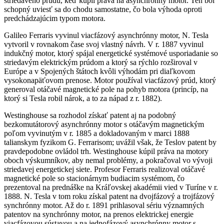
striedavého prúdu, keď kúpil práva na asynchrónny motor. Ten bol
schopný uviesť sa do chodu samostatne, čo bola výhoda oproti
predchádzajúcim typom motora.
Galileo Ferraris vyvinul viacfázový asynchrónny motor, N. Tesla
vytvoril v rovnakom čase svoj vlastný návrh. V r. 1887 vyvinul
indukčný motor, ktorý spájal energetické systémové usporiadanie so
striedavým elektrickým prúdom a ktorý sa rýchlo rozširoval v
Európe a v Spojených štátoch kvôli výhodám pri diaľkovom
vysokonapäťovom prenose. Motor používal viacfázový prúd, ktorý
generoval otáčavé magnetické pole na pohyb motora (princíp, na
ktorý si Tesla robil nárok, a to za nápad z r. 1882).
Westinghouse sa rozhodol získať patent aj na podobný
bezkomutátorový asynchrónny motor s otáčavým magnetickým
poľom vyvinutým v r. 1885 a dokladovaným v marci 1888
talianskym fyzikom G. Ferrarisom; uvážil však, že Teslov patent by
pravdepodobne ovládol trh. Westinghouse kúpil práva na motory
oboch výskumníkov, aby nemal problémy, a pokračoval vo vývoji
striedavej energetickej siete. Profesor Ferraris realizoval otáčavé
magnetické pole so stacionárnym budiacim systémom, čo
prezentoval na prednáške na Kráľovskej akadémii vied v Turíne v r.
1888. N. Tesla v tom roku získal patent na dvojfázový a trojfázový
synchrónny motor. Až do r. 1891 prihlasoval sériu významných
patentov na synchrónny motor, na prenos elektrickej energie
viacfázovou sústavou a na jednofázový asynchrónny motor s