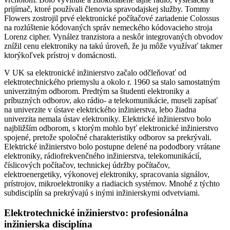
prijímač, ktoré používali členovia spravodajskej služby. Tommy
Flowers zostrojil prvé elektronické počítačové zariadenie Colossus
na rozlúštenie kódovaných správ nemeckého kódovacieho stroja
Lorenz cipher. Vynález tranzistora a neskôr integrovaných obvodov
znížil cenu elektroniky na takú úroveň, že ju môže využívať takmer
ktorýkoľvek prístroj v domácnosti.
V UK sa elektronické inžinierstvo začalo odčleňovať od
elektrotechnického priemyslu a okolo r. 1960 sa stalo samostatným
univerzitným odborom. Predtým sa študenti elektroniky a
príbuzných odborov, ako rádio- a telekomunikácie, museli zapísať
na univerzite v ústave elektrického inžinierstva, lebo žiadna
univerzita nemala ústav elektroniky. Elektrické inžinierstvo bolo
najbližším odborom, s ktorým mohlo byť elektronické inžinierstvo
spojené, pretože spoločné charakteristiky odborov sa prekrývali.
Elektrické inžinierstvo bolo postupne delené na pododbory vrátane
elektroniky, rádiofrekvenčného inžinierstva, telekomunikácií,
číslicových počítačov, technickej údržby počítačov,
elektroenergetiky, výkonovej elektroniky, spracovania signálov,
prístrojov, mikroelektroniky a riadiacich systémov. Mnohé z týchto
subdisciplín sa prekrývajú s inými inžinierskymi odvetviami.
Elektrotechnické inžinierstvo: profesionálna
inžinierska disciplína