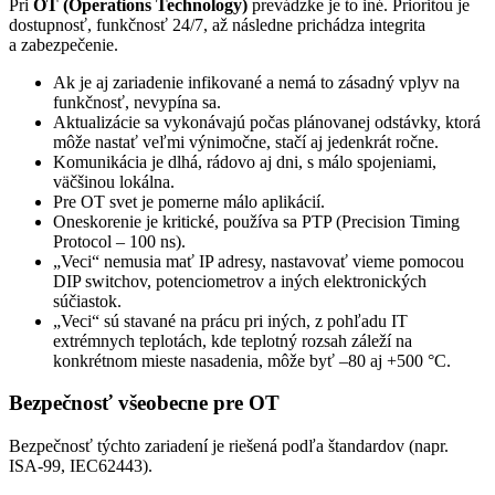
Pri
OT (Operations Technology)
prevádzke je to iné. Prioritou je
dostupnosť, funkčnosť 24/7, až následne prichádza integrita
a zabezpečenie.
Ak je aj zariadenie infikované a nemá to zásadný vplyv na
funkčnosť, nevypína sa.
Aktualizácie sa vykonávajú počas plánovanej odstávky, ktorá
môže nastať veľmi výnimočne, stačí aj jedenkrát ročne.
Komunikácia je dlhá, rádovo aj dni, s málo spojeniami,
väčšinou lokálna.
Pre OT svet je pomerne málo aplikácií.
Oneskorenie je kritické, používa sa PTP (Precision Timing
Protocol – 100 ns).
„Veci“ nemusia mať IP adresy, nastavovať vieme pomocou
DIP switchov, potenciometrov a iných elektronických
súčiastok.
„Veci“ sú stavané na prácu pri iných, z pohľadu IT
extrémnych teplotách, kde teplotný rozsah záleží na
konkrétnom mieste nasadenia, môže byť –80 aj +500 °C.
Bezpečnosť všeobecne pre OT
Bezpečnosť týchto zariadení je riešená podľa štandardov (napr.
ISA-99, IEC62443).