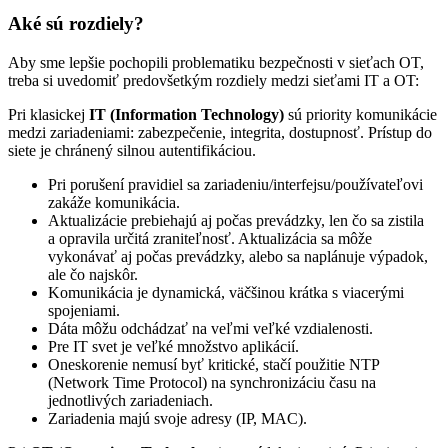
Aké sú rozdiely?
Aby sme lepšie pochopili problematiku bezpečnosti v sieťach OT,
treba si uvedomiť predovšetkým rozdiely medzi sieťami IT a OT:
Pri klasickej
IT (Information Technology)
sú priority komunikácie
medzi zariadeniami: zabezpečenie, integrita, dostupnosť. Prístup do
siete je chránený silnou autentifikáciou.
Pri porušení pravidiel sa zariadeniu/interfejsu/používateľovi
zakáže komunikácia.
Aktualizácie prebiehajú aj počas prevádzky, len čo sa zistila
a opravila určitá zraniteľnosť. Aktualizácia sa môže
vykonávať aj počas prevádzky, alebo sa naplánuje výpadok,
ale čo najskôr.
Komunikácia je dynamická, väčšinou krátka s viacerými
spojeniami.
Dáta môžu odchádzať na veľmi veľké vzdialenosti.
Pre IT svet je veľké množstvo aplikácií.
Oneskorenie nemusí byť kritické, stačí použitie NTP
(Network Time Protocol) na synchronizáciu času na
jednotlivých zariadeniach.
Zariadenia majú svoje adresy (IP, MAC).