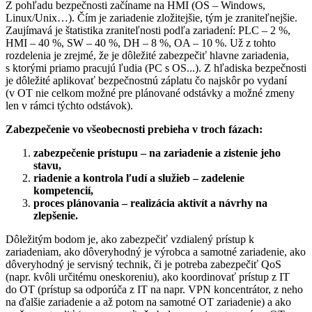
Z pohľadu bezpečnosti začíname na HMI (OS – Windows,
Linux/Unix…). Čím je zariadenie zložitejšie, tým je zraniteľnejšie.
Zaujímavá je štatistika zraniteľnosti podľa zariadení: PLC – 2 %,
HMI – 40 %, SW – 40 %, DH – 8 %, OA – 10 %. Už z tohto
rozdelenia je zrejmé, že je dôležité zabezpečiť hlavne zariadenia,
s ktorými priamo pracujú ľudia (PC s OS...). Z hľadiska bezpečnosti
je dôležité aplikovať bezpečnostnú záplatu čo najskôr po vydaní
(v OT nie celkom možné pre plánované odstávky a možné zmeny
len v rámci týchto odstávok).
Zabezpečenie vo všeobecnosti prebieha v troch fázach:
zabezpečenie prístupu – na zariadenie a zistenie jeho
stavu,
riadenie a kontrola ľudí a služieb – zadelenie
kompetencií,
proces plánovania – realizácia aktivít a návrhy na
zlepšenie.
Dôležitým bodom je, ako zabezpečiť vzdialený prístup k
zariadeniam, ako dôveryhodný je výrobca a samotné zariadenie, ako
dôveryhodný je servisný technik, či je potreba zabezpečiť QoS
(napr. kvôli určitému oneskoreniu), ako koordinovať prístup z IT
do OT (prístup sa odporúča z IT na napr. VPN koncentrátor, z neho
na ďalšie zariadenie a až potom na samotné OT zariadenie) a ako