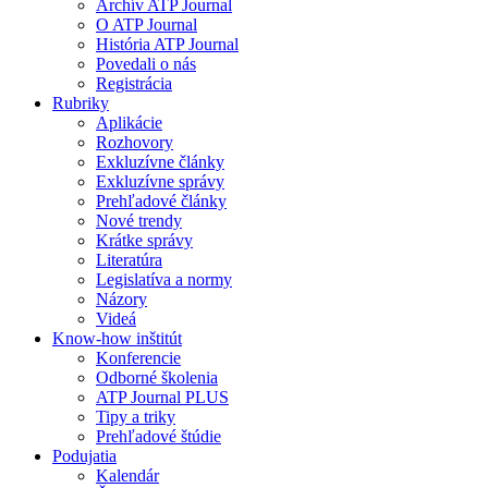
Archív ATP Journal
O ATP Journal
História ATP Journal
Povedali o nás
Registrácia
Rubriky
Aplikácie
Rozhovory
Exkluzívne články
Exkluzívne správy
Prehľadové články
Nové trendy
Krátke správy
Literatúra
Legislatíva a normy
Názory
Videá
Know-how inštitút
Konferencie
Odborné školenia
ATP Journal PLUS
Tipy a triky
Prehľadové štúdie
Podujatia
Kalendár