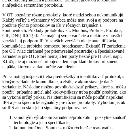
a inšpekcia samotného protokolu.
V OT poznáme rôzne protokoly, ktoré medzi sebou nekomunikujú.
Každý veľký a významný výrobca môže mať svoj a aj podpora na
použitie týchto protokolov sa líši v rôznych krajinách a
kontinentoch. Príklady protokolov sú: Modbus, Profinet, Profibus,
CIP, DNP, ICCP, ďalšie majú aj svoje variácie a niektoré v novších
verziách aj podporu IP. V starších verziách nie je autentifikácia,
komunikácia prebieha pomocou broadcastov. Existujú IT zariadenia
pre OT (viac chránené pre priemyselné prostredie) a špecializované
zariadenia pre OT, ktoré nemajú len porty bežné pre IT svet, napr.
RJ-45, ale aj možnosť pripojenia len napríklad drôtov pri zmene
napätia, ktorým sa riadi určité zariadenie.
Pri samotnej inšpekcii treba predovšetkým identifikovať protokol, s
ktorým zariadenie komunikuje, a zistiť, v akom stave je dané
zariadenie. Následne možno povoliť/zakázať príkazy, ktoré sa môžu
použiť, prípadne určiť, aké kroky/príkazy treba použiť predtým, ako
sa vykoná určitý príkaz. Na identifikáciu sa môže použiť napríklad
IPS a jeho špecifické signatúry pre rôzne protokoly. Výhodou je, ak
sú IPS alebo skôr jeho signatúry podporované:
samotným výrobcom zariadenia/protokolu – poskytne znalosť
technológie a jeho špecifikácie,
komunitou Open Source – môžu rýchlejšie reagovať na