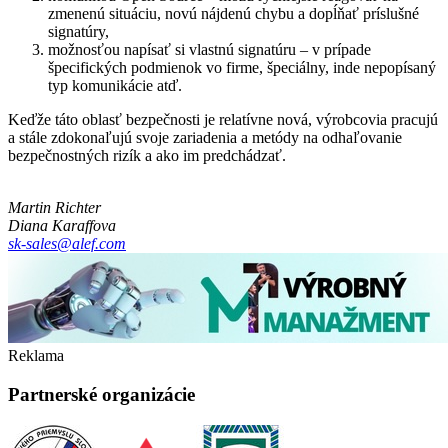
zmenenú situáciu, novú nájdenú chybu a dopĺňať príslušné
signatúry,
možnosťou napísať si vlastnú signatúru – v prípade
špecifických podmienok vo firme, špeciálny, inde nepopísaný
typ komunikácie atď.
Keďže táto oblasť bezpečnosti je relatívne nová, výrobcovia pracujú
a stále zdokonaľujú svoje zariadenia a metódy na odhaľovanie
bezpečnostných rizík a ako im predchádzať.
Martin Richter
Diana Karaffova
sk-sales@alef.com
Reklama
Partnerské organizácie