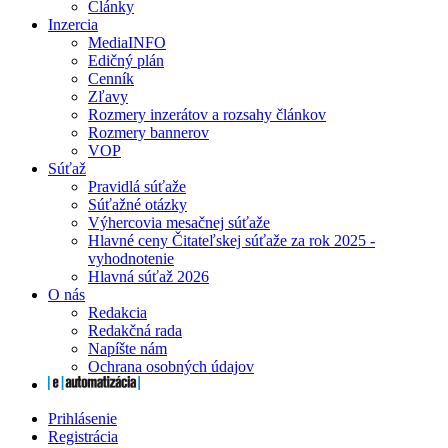
Články
Inzercia
MediaINFO
Edičný plán
Cenník
Zľavy
Rozmery inzerátov a rozsahy článkov
Rozmery bannerov
VOP
Súťaž
Pravidlá súťaže
Súťažné otázky
Výhercovia mesačnej súťaže
Hlavné ceny Čitateľskej súťaže za rok 2025 -
vyhodnotenie
Hlavná súťaž 2026
O nás
Redakcia
Redakčná rada
Napíšte nám
Ochrana osobných údajov
Prihlásenie
Registrácia