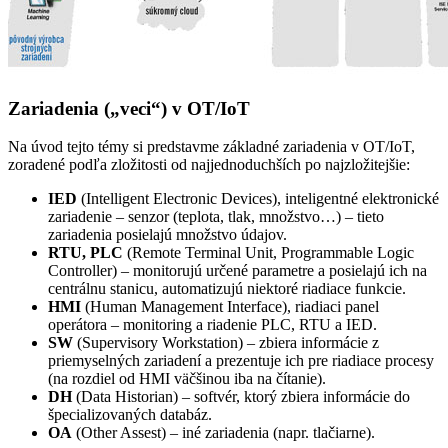
Zariadenia („veci“) v OT/IoT
Na úvod tejto témy si predstavme základné zariadenia v OT/IoT,
zoradené podľa zložitosti od najjednoduchších po najzložitejšie:
IED
(Intelligent Electronic Devices), inteligentné elektronické
zariadenie – senzor (teplota, tlak, množstvo…) – tieto
zariadenia posielajú množstvo údajov.
RTU, PLC
(Remote Terminal Unit, Programmable Logic
Controller) – monitorujú určené parametre a posielajú ich na
centrálnu stanicu, automatizujú niektoré riadiace funkcie.
HMI
(Human Management Interface), riadiaci panel
operátora – monitoring a riadenie PLC, RTU a IED.
SW
(Supervisory Workstation) – zbiera informácie z
priemyselných zariadení a prezentuje ich pre riadiace procesy
(na rozdiel od HMI väčšinou iba na čítanie).
DH
(Data Historian) – softvér, ktorý zbiera informácie do
špecializovaných databáz.
OA
(Other Assest) – iné zariadenia (napr. tlačiarne).