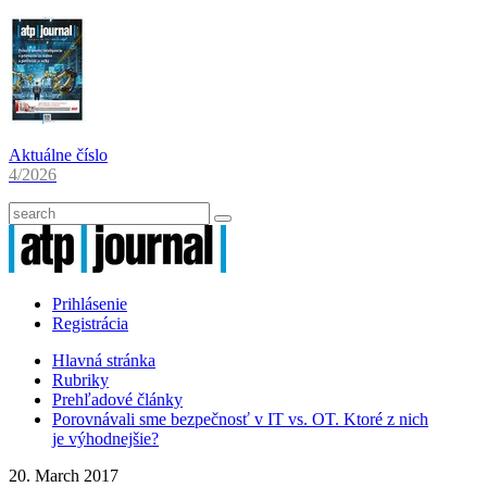
Aktuálne číslo
4/2026
Prihlásenie
Registrácia
Hlavná stránka
Rubriky
Prehľadové články
Porovnávali sme bezpečnosť v IT vs. OT. Ktoré z nich
je výhodnejšie?
20. March 2017