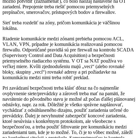
možno potvrdiť (zaznamenať), čo bolo naozaj nastavené na OT
zariadení. Prepojenie treba riešiť pomocou priemyselných
prepínačov, smerovačov, prístupových bodov a firewallov.
Sieť treba rozdeliť na zóny, pričom komunikácia je väčšinou
lokálna.
Riadenie komunikácie medzi zónami prebieha pomocou ACL,
VLAN, VPN, prípadne je komunikácia realizovaná pomocou
firewallu. Odporúčané pravidlá sú pre firewall na kontrolu SCADA
(Supervisory Control and Data Acquisition) a bezpečnosti
priemyselného riadiaceho systému. V OT sa NAT používa vo
veľkej miere. Kvôli zjednodušeniu majú „veci“ (alebo rovnaké
bloky, skupiny „vecí“) rovnaké adresy a pri požiadavke na
komunikáciu medzi nimi treba robiť preklad.
Pri zavádzaní bezpečnosti treba klásť dôraz na čo najmenšie
ovplyvnenie siete/prevádzky a zároveň treba mať na pamäti, že
navrátenie do pôvodného stavu je možné až počas ďalšej plánovanej
odstávky, napr. za rok. Dôležité je všetko správne naplánovať,
vychádzať z odsúhlaseného dizajnu, použiť zariadenia určené do
prevádzky. Ďalej je nevyhnutné zabezpečiť koncové zariadenia,
ktoré nesúvisia s konkrétnym protokolom, ale všeobecne s
bezpečnosťou, a treba použiť šifrovanie pre komunikáciu medzi
zariadeniami tam, kde je to možné. To, či je to vôbec možné, záleží
na konkrétnej situácii a protokole. Samozrejmosťou je kontrola