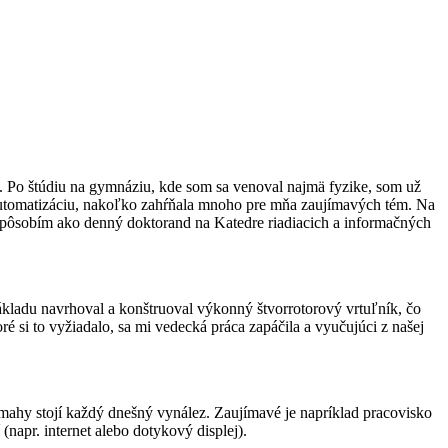
ohu. Po štúdiu na gymnáziu, kde som sa venoval najmä fyzike, som už
 automatizáciu, nakoľko zahŕňala mnoho pre mňa zaujímavých tém. Na
ne pôsobím ako denný doktorand na Katedre riadiacich a informačných
ladu navrhoval a konštruo­val výkonný štvorrotorový vrtuľník, čo
é si to vyžiadalo, sa mi vedecká práca zapáčila a vyučujúci z našej
mahy stojí každý dnešný vynález. Zaujímavé je napríklad pracovisko
napr. internet alebo dotykový displej).