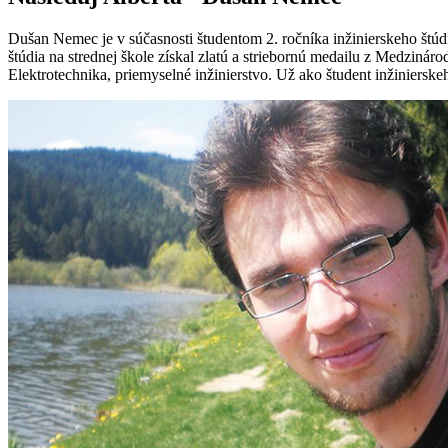
Dušan Nemec je v súčasnosti študentom 2. ročníka inžinierskeho štúdi
štúdia na strednej škole získal zlatú a striebornú medailu z Medzin
Elektrotechnika, priemyselné inžinierstvo. Už ako študent inžinierskeh