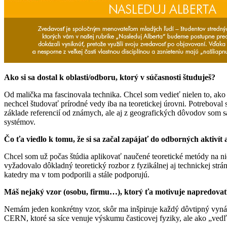
Ako si sa dostal k oblasti/odboru, ktorý v súčasnosti študuješ?
Od malička ma fascinovala technika. Chcel som vedieť nielen to, ako v
nechcel študovať prírodné vedy iba na teoretickej úrovni. Potrebov
základe referencií od známych, ale aj z geografických dôvodov som sa
systémov.
Čo ťa viedlo k tomu, že si sa začal zapájať do odborných aktivít
Chcel som už počas štúdia aplikovať naučené teoretické metódy na n
vyžadovalo dôkladný teoretický rozbor z fyzikálnej aj technickej strá
katedry ma v tom podporili a stále podporujú.
Máš nejaký vzor (osobu, firmu…), ktorý ťa motivuje napredovať v
Nemám jeden konkrétny vzor, skôr ma inšpiruje každý dôvtipný vynál
CERN, ktoré sa síce venuje výskumu časticovej fyziky, ale ako „vedľa