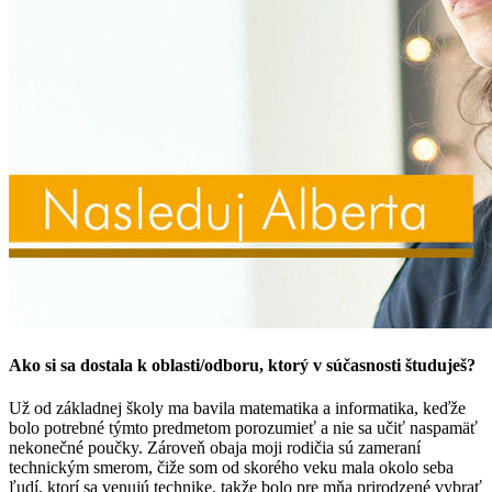
Ako si sa dostala k oblasti/odboru, ktorý v súčasnosti študuješ?
Už od základnej školy ma bavila matematika a informatika, keďže
bolo potrebné týmto predmetom porozumieť a nie sa učiť naspamäť
nekonečné poučky. Zároveň obaja moji rodičia sú zameraní
technickým smerom, čiže som od skorého veku mala okolo seba
ľudí, ktorí sa venujú technike, takže bolo pre mňa prirodzené vybrať