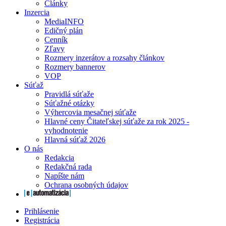
Články
Inzercia
MediaINFO
Edičný plán
Cenník
Zľavy
Rozmery inzerátov a rozsahy článkov
Rozmery bannerov
VOP
Súťaž
Pravidlá súťaže
Súťažné otázky
Výhercovia mesačnej súťaže
Hlavné ceny Čitateľskej súťaže za rok 2025 -
vyhodnotenie
Hlavná súťaž 2026
O nás
Redakcia
Redakčná rada
Napíšte nám
Ochrana osobných údajov
Prihlásenie
Registrácia