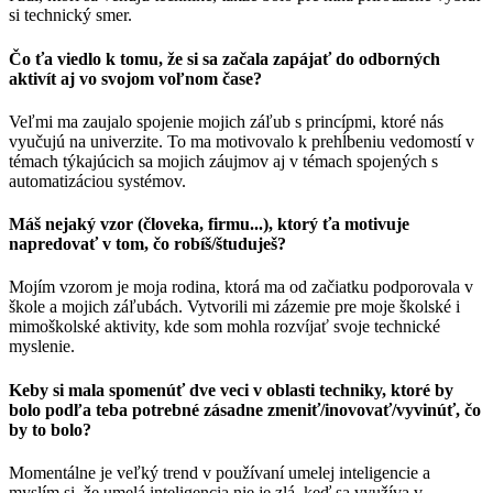
si technický smer.
Čo ťa viedlo k tomu, že si sa začala zapájať do odborných
aktivít aj vo svojom voľnom čase?
Veľmi ma zaujalo spojenie mojich záľub s princípmi, ktoré nás
vyučujú na univerzite. To ma motivovalo k prehĺbeniu vedomostí v
témach týkajúcich sa mojich záujmov aj v témach spojených s
automatizáciou systémov.
Máš nejaký vzor (človeka, firmu...), ktorý ťa motivuje
napredovať v tom, čo robíš/študuješ?
Mojím vzorom je moja rodina, ktorá ma od začiatku podporovala v
škole a mojich záľubách. Vytvorili mi zázemie pre moje školské i
mimoškolské aktivity, kde som mohla rozvíjať svoje technické
myslenie.
Keby si mala spomenúť dve veci v oblasti techniky, ktoré by
bolo podľa teba potrebné zásadne zmeniť/inovovať/vyvinúť, čo
by to bolo?
Momentálne je veľký trend v používaní umelej inteligencie a
myslím si, že umelá inteligencia nie je zlá, keď sa využíva v