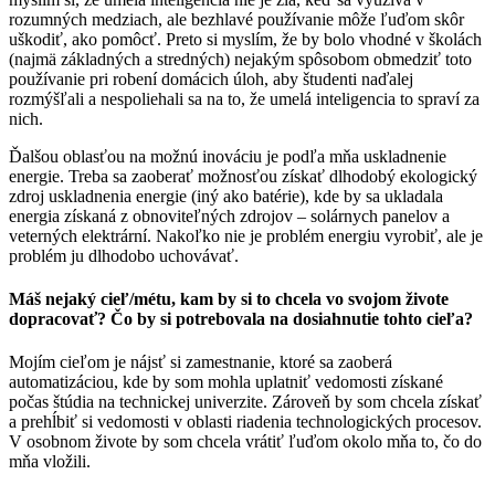
rozumných medziach, ale bezhlavé používanie môže ľuďom skôr
uškodiť, ako pomôcť. Preto si myslím, že by bolo vhodné v školách
(najmä základných a stredných) nejakým spôsobom obmedziť toto
používanie pri robení domácich úloh, aby študenti naďalej
rozmýšľali a nespoliehali sa na to, že umelá inteligencia to spraví za
nich.
Ďalšou oblasťou na možnú inováciu je podľa mňa uskladnenie
energie. Treba sa zaoberať možnosťou získať dlhodobý ekologický
zdroj uskladnenia energie (iný ako batérie), kde by sa ukladala
energia získaná z obnoviteľných zdrojov – solárnych panelov a
veterných elektrární. Nakoľko nie je problém energiu vyrobiť, ale je
problém ju dlhodobo uchovávať.
Máš nejaký cieľ/métu, kam by si to chcela vo svojom živote
dopracovať? Čo by si potrebovala na dosiahnutie tohto cieľa?
Mojím cieľom je nájsť si zamestnanie, ktoré sa zaoberá
automatizáciou, kde by som mohla uplatniť vedomosti získané
počas štúdia na technickej univerzite. Zároveň by som chcela získať
a prehĺbiť si vedomosti v oblasti riadenia technologických procesov.
V osobnom živote by som chcela vrátiť ľuďom okolo mňa to, čo do
mňa vložili.