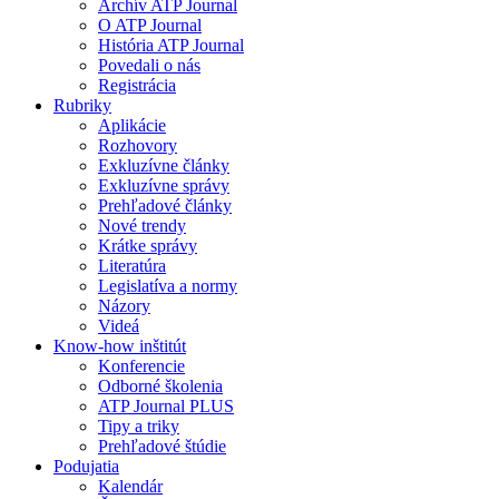
Archív ATP Journal
O ATP Journal
História ATP Journal
Povedali o nás
Registrácia
Rubriky
Aplikácie
Rozhovory
Exkluzívne články
Exkluzívne správy
Prehľadové články
Nové trendy
Krátke správy
Literatúra
Legislatíva a normy
Názory
Videá
Know-how inštitút
Konferencie
Odborné školenia
ATP Journal PLUS
Tipy a triky
Prehľadové štúdie
Podujatia
Kalendár