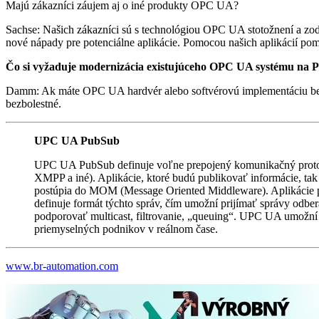
Majú zákazníci záujem aj o iné produkty OPC UA?
Sachse: Našich zákazníci sú s technológiou OPC UA stotožnení a zo
nové nápady pre potenciálne aplikácie. Pomocou našich aplikácií pom
Čo si vyžaduje modernizácia existujúceho OPC UA systému na
Damm: Ak máte OPC UA hardvér alebo softvérovú implementáciu bez po
bezbolestné.
UPC UA PubSub
UPC UA PubSub definuje voľne prepojený komunikačný proto
XMPP a iné). Aplikácie, ktoré budú publikovať informácie, ta
postúpia do MOM (Message Oriented Middleware). Aplikácie p
definuje formát týchto správ, čím umožní prijímať správy odb
podporovať multicast, filtrovanie, „queuing“. UPC UA umožní ta
priemyselných podnikov v reálnom čase.
www.br-automation.com