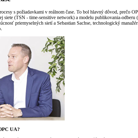
esy s požiadavkami v reálnom čase. To bol hlavný dôvod, prečo OPC 
siete (TSN - time-sensitive network) a modelu publikovania-odberu (
úcnosť priemyselných sietí a Sebastian Sachse, technologický manažér
.
u OPC UA?