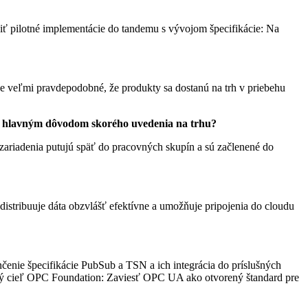
ojiť pilotné implementácie do tandemu s vývojom špecifikácie: Na
Je veľmi pravdepodobné, že produkty sa dostanú na trh v priebehu
o hlavným dôvodom skorého uvedenia na trhu?
 zariadenia putujú späť do pracovných skupín a sú začlenené do
istribuuje dáta obzvlášť efektívne a umožňuje pripojenia do cloudu
čenie špecifikácie PubSub a TSN a ich integrácia do príslušných
tný cieľ OPC Foundation: Zaviesť OPC UA ako otvorený štandard pre