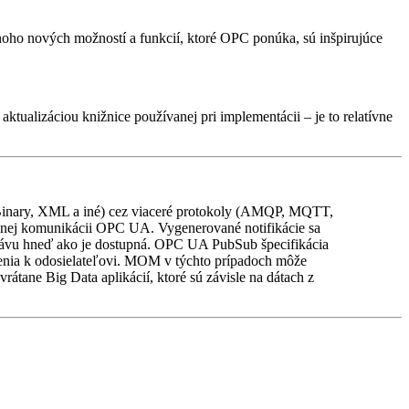
oho nových možností a funkcií, ktoré OPC ponúka, sú inšpirujúce
ualizáciou knižnice používanej pri implementácii – je to relatívne
inary, XML a iné) cez viaceré protokoly (AMQP, MQTT,
álnej komunikácii OPC UA. Vygenerované notifikácie sa
rávu hneď ako je dostupná. OPC UA PubSub špecifikácia
jenia k odosielateľovi. MOM v týchto prípadoch môže
átane Big Data aplikácií, ktoré sú závisle na dátach z