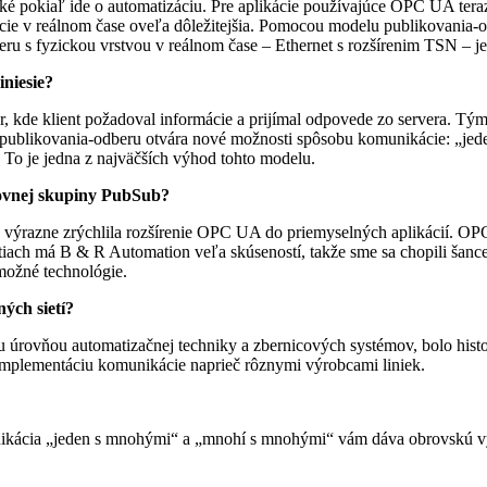
é pokiaľ ide o automatizáciu. Pre aplikácie používajúce OPC UA teraz, 
ie v reálnom čase oveľa dôležitejšia. Pomocou modelu publikovania-od
u s fyzickou vrstvou v reálnom čase – Ethernet s rozšírenim TSN – 
niesie?
, kde klient požadoval informácie a prijímal odpovede zo servera. 
l publikovania-odberu otvára nové možnosti spôsobu komunikácie: „j
To je jedna z najväčších výhod tohto modelu.
covnej skupiny PubSub?
ýrazne zrýchlila rozšírenie OPC UA do priemyselných aplikácií. OPC
iach má B & R Automation veľa skúseností, takže sme sa chopili šance
možné technológie.
ých sietí?
úrovňou automatizačnej techniky a zbernicových systémov, bolo histor
mplementáciu komunikácie naprieč rôznymi výrobcami liniek.
nikácia „jeden s mnohými“ a „mnohí s mnohými“ vám dáva obrovskú vý