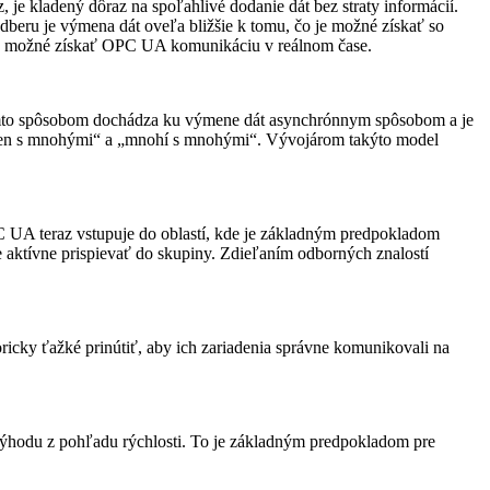
je kladený dôraz na spoľahlivé dodanie dát bez straty infor­mácií.
beru je výmena dát oveľa bližšie k tomu, čo je možné získať so
je možné získať OPC UA komunikáciu v reálnom čase.
Týmto spôsobom dochádza ku výmene dát asynchrónnym spôsobom a je
eden s mnohými“ a „mnohí s mnohými“. Vývojárom takýto model
 UA teraz vstupuje do oblastí, kde je základným predpokladom
 aktívne prispievať do skupiny. Zdieľaním odborných znalostí
icky ťažké prinútiť, aby ich zariadenia správne komunikovali na
hodu z pohľadu rýchlosti. To je základným predpokladom pre