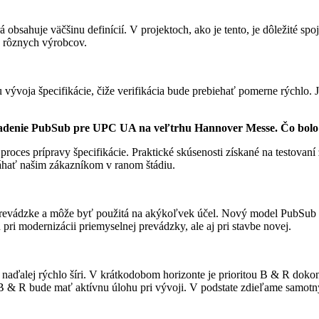
bsahuje väčšinu definícií. V projektoch, ako je tento, je dôležité sp
d rôznych výrobcov.
vývoja špecifikácie, čiže verifikácia bude prebiehať pomerne rýchlo. 
riadenie PubSub pre UPC UA na veľtrhu Hannover Messe. Čo bol
oces prípravy špecifikácie. Praktické skúsenosti získané na testovaní
áhať našim zákazníkom v ranom štádiu.
 prevádzke a môže byť použitá na akýkoľvek účel. Nový model PubSub d
 pri modernizácii priemyselnej prevádzky, ale aj pri stavbe novej.
aďalej rýchlo šíri. V krátkodobom horizonte je prioritou B & R dokon
 B & R bude mať aktívnu úlohu pri vývoji. V podstate zdieľame samo