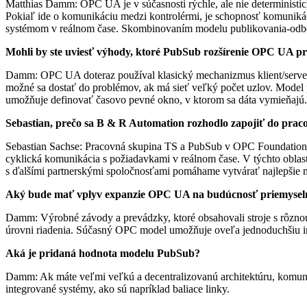
Matthias Damm: OPC UA je v súčasnosti rýchle, ale nie deterministick
Pokiaľ ide o komunikáciu medzi kontrolérmi, je schopnosť komunikác
systémom v reálnom čase. Skombinovaním modelu publikovania-odber
Mohli by ste uviesť výhody, ktoré PubSub rozšírenie OPC UA pri
Damm: OPC UA doteraz používal klasický mechanizmus klient/server
možné sa dostať do problémov, ak má sieť veľký počet uzlov. Mode
umožňuje definovať časovo pevné okno, v ktorom sa dáta vymieňajú. 
Sebastian, prečo sa B & R Automation rozhodlo zapojiť do pra
Sebastian Sachse: Pracovná skupina TS a PubSub v OPC Foundation v
cyklická komunikácia s požiadavkami v reálnom čase. V týchto oblast
s ďalšími partnerskými spoločnosťami pomáhame vytvárať najlepšie 
Aký bude mať vplyv expanzie OPC UA na budúcnosť priemyseln
Damm: Výrobné závody a prevádzky, ktoré obsahovali stroje s rôznou 
úrovni riadenia. Súčasný OPC model umožňuje oveľa jednoduchšiu i
Aká je pridaná hodnota modelu PubSub?
Damm: Ak máte veľmi veľkú a decentralizovanú architektúru, komu
integrované systémy, ako sú napríklad baliace linky.