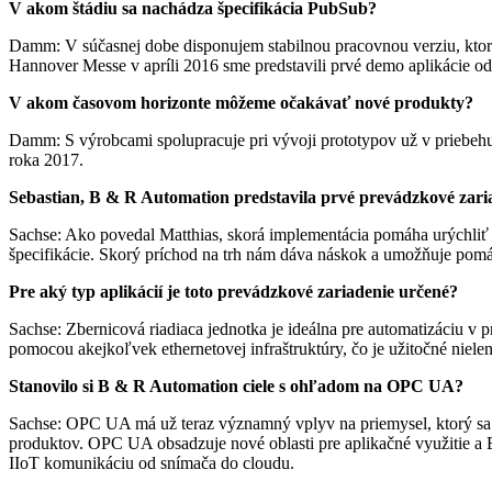
V akom štádiu sa nachádza špecifikácia PubSub?
Damm: V súčasnej dobe disponujem stabilnou pracovnou verziu, ktorá o
Hannover Messe v apríli 2016 sme predstavili prvé demo aplikácie o
V akom časovom horizonte môžeme očakávať nové produkty?
Damm: S výrobcami spolupracuje pri vývoji prototypov už v priebehu 
roka 2017.
Sebastian, B & R Automation predstavila prvé prevádzkové za
Sachse: Ako povedal Matthias, skorá implementácia pomáha urýchliť pr
špecifikácie. Skorý príchod na trh nám dáva náskok a umožňuje pom
Pre aký typ aplikácií je toto prevádzkové zariadenie určené?
Sachse: Zbernicová riadiaca jednotka je ideálna pre automatizáciu v
pomocou akejkoľvek ethernetovej infraštruktúry, čo je užitočné nielen
Stanovilo si B & R Automation ciele s ohľadom na OPC UA?
Sachse: OPC UA má už teraz významný vplyv na priemysel, ktorý sa n
produktov. OPC UA obsadzuje nové oblasti pre aplikačné využitie a
IIoT komunikáciu od snímača do cloudu.