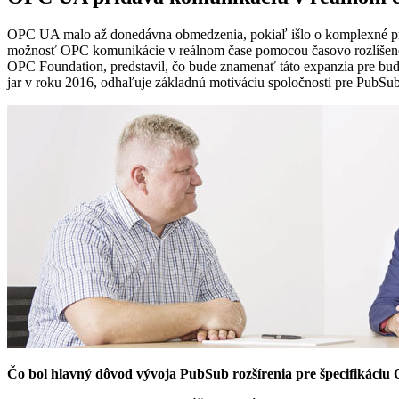
OPC UA malo až donedávna obmedzenia, pokiaľ išlo o komplexné proc
možnosť OPC komunikácie v reálnom čase pomocou časovo rozlíšenej 
OPC Foundation, predstavil, čo bude znamenať táto expanzia pre bud
jar v roku 2016, odhaľuje základnú motiváciu spoločnosti pre PubSub
Čo bol hlavný dôvod vývoja PubSub rozšírenia pre špecifikáci