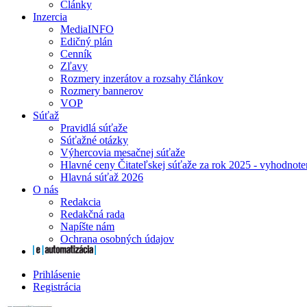
Články
Inzercia
MediaINFO
Edičný plán
Cenník
Zľavy
Rozmery inzerátov a rozsahy článkov
Rozmery bannerov
VOP
Súťaž
Pravidlá súťaže
Súťažné otázky
Výhercovia mesačnej súťaže
Hlavné ceny Čitateľskej súťaže za rok 2025 - vyhodnote
Hlavná súťaž 2026
O nás
Redakcia
Redakčná rada
Napíšte nám
Ochrana osobných údajov
Prihlásenie
Registrácia