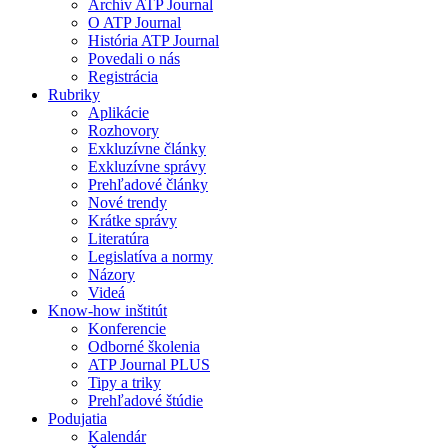
Archív ATP Journal
O ATP Journal
História ATP Journal
Povedali o nás
Registrácia
Rubriky
Aplikácie
Rozhovory
Exkluzívne články
Exkluzívne správy
Prehľadové články
Nové trendy
Krátke správy
Literatúra
Legislatíva a normy
Názory
Videá
Know-how inštitút
Konferencie
Odborné školenia
ATP Journal PLUS
Tipy a triky
Prehľadové štúdie
Podujatia
Kalendár