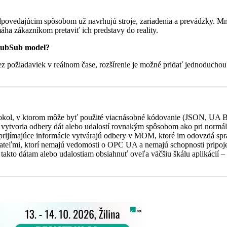
dpovedajúcim spôsobom už navrhujú stroje, zariadenia a prevádzky. Mn
áha zákazníkom pretaviť ich predstavy do reality.
 PubSub model?
žiadaviek v reálnom čase, rozšírenie je možné pridať jednoduchou akt
kol, v ktorom môže byť použité viacnásobné kódovanie (JSON, UA B
k vytvoria odbery dát alebo udalostí rovnakým spôsobom ako pri norm
rijímajúce informácie vytvárajú odbery v MOM, ktoré im odovzdá sp
erateľmi, ktorí nemajú vedomosti o OPC UA a nemajú schopnosti pripo
kto dátam alebo udalostiam obsiahnuť oveľa väčšiu škálu aplikácií – vr