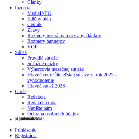
Články
Inzercia
MediaINFO
Edičný plán
Cenník
Zľavy
Rozmery inzerátov a rozsahy článkov
Rozmery bannerov
VOP
Súťaž
Pravidlá súťaže
Súťažné otázky
Výhercovia mesačnej súťaže
Hlavné ceny Čitateľskej súťaže za rok 2025 -
vyhodnotenie
Hlavná súťaž 2026
O nás
Redakcia
Redakčná rada
Napíšte nám
Ochrana osobných údajov
Prihlásenie
Registrácia