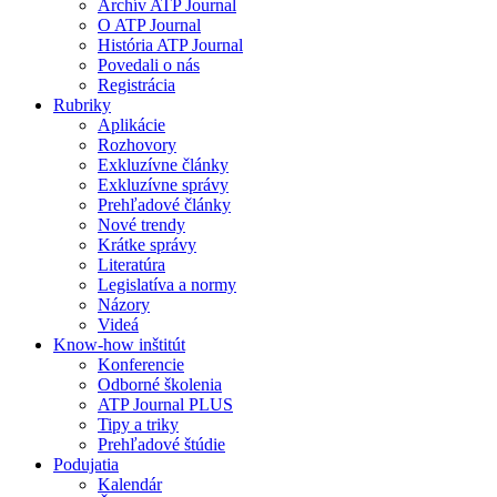
Archív ATP Journal
O ATP Journal
História ATP Journal
Povedali o nás
Registrácia
Rubriky
Aplikácie
Rozhovory
Exkluzívne články
Exkluzívne správy
Prehľadové články
Nové trendy
Krátke správy
Literatúra
Legislatíva a normy
Názory
Videá
Know-how inštitút
Konferencie
Odborné školenia
ATP Journal PLUS
Tipy a triky
Prehľadové štúdie
Podujatia
Kalendár