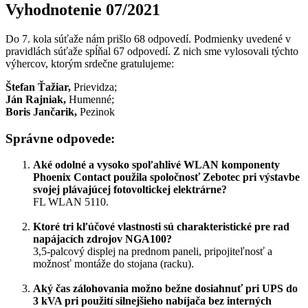
Vyhodnotenie 07/2021
Do 7. kola súťaže nám prišlo 68 odpovedí. Podmienky uvedené v
pravidlách súťaže spĺňal 67 odpovedí. Z nich sme vylosovali týchto
výhercov, ktorým srdečne gratulujeme:
Štefan Ťažiar,
Prievidza;
Ján Rajniak,
Humenné;
Boris Jančarik,
Pezinok
Správne odpovede:
Aké odolné a vysoko spoľahlivé WLAN komponenty
Phoenix Contact použila spoločnosť Zebotec pri výstavbe
svojej plávajúcej fotovoltickej elektrárne?
FL WLAN 5110.
Ktoré tri kľúčové vlastnosti sú charakteristické pre rad
napájacích zdrojov NGA100?
3,5-palcový displej na prednom paneli, pripojiteľnosť a
možnosť montáže do stojana (racku).
Aký čas zálohovania možno bežne dosiahnuť pri UPS do
3 kVA pri použití silnejšieho nabíjača bez interných