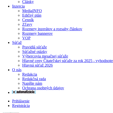
Články
Inzercia
MediaINFO
Edičný plán
Cenník
Zľavy
Rozmery inzerátov a rozsahy článkov
Rozmery bannerov
VOP
Súťaž
Pravidlá súťaže
Súťažné otázky
Výhercovia mesačnej súťaže
Hlavné ceny Čitateľskej súťaže za rok 2025 - vyhodnote
Hlavná súťaž 2026
O nás
Redakcia
Redakčná rada
Napíšte nám
Ochrana osobných údajov
Prihlásenie
Registrácia