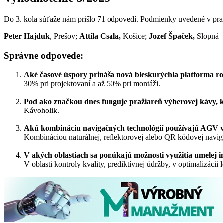
Do 3. kola súťaže nám prišlo 71 odpovedí. Podmienky uvedené v prav
Peter Hajduk
, Prešov;
Attila Csala,
Košice;
Jozef Špaček,
Slopná
Správne odpovede:
Aké časové úspory prináša nová bleskurýchla platforma r
30% pri projektovaní a až 50% pri montáži.
Pod ako značkou dnes funguje pražiareň výberovej kávy, 
Kávoholik.
Akú kombináciu navigačných technológií používajú AGV vo
Kombináciou naturálnej, reflektorovej alebo QR kódovej navig
V akých oblastiach sa ponúkajú možnosti využitia umelej in
V oblasti kontroly kvality, prediktívnej údržby, v optimalizácii 