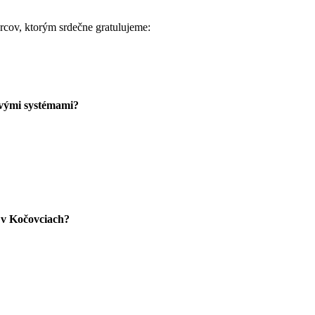
rcov, ktorým srdečne gratulujeme:
ovými systémami?
g v Kočovciach?