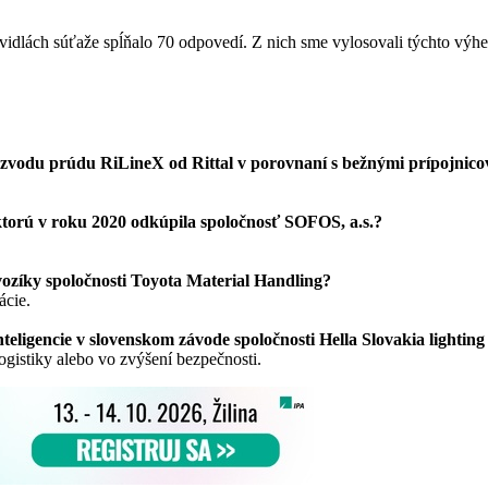
idlách súťaže spĺňalo 70 odpovedí. Z nich sme vylosovali týchto výhe
ozvodu prúdu RiLineX od Rittal v porovnaní s bežnými prípojnic
ktorú v roku 2020 odkúpila spoločnosť SOFOS, a.s.?
zíky spoločnosti Toyota Material Handling?
ácie.
teligencie v slovenskom závode spoločnosti Hella Slovakia lightin
logistiky alebo vo zvýšení bezpečnosti.