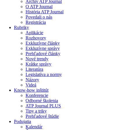
Archív ATP Journal
O ATP Journal
História ATP Journal
Povedali o nás
Registrácia
Rubriky
Aplikácie
Rozhovory
Exkluzívne články
Exkluzívne správy
Prehľadové články
Nové trendy
Krátke správy
Literatúra
Legislatíva a normy
Názory
Videá
Know-how inštitút
Konferencie
Odborné školenia
ATP Journal PLUS
Tipy a triky
Prehľadové štúdie
Podujatia
Kalendár