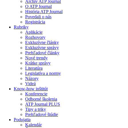
Archív ATP Journal
O ATP Journal
História ATP Journal
Povedali o nás
Registrácia
Rubriky
Aplikácie
Rozhovory
Exkluzívne články
Exkluzívne správy
Prehľadové články
Nové trendy
Krátke správy
Literatúra
Legislatíva a normy
Názory
Videá
Know-how inštitút
Konferencie
Odborné školenia
ATP Journal PLUS
Tipy a triky
Prehľadové štúdie
Podujatia
Kalendár