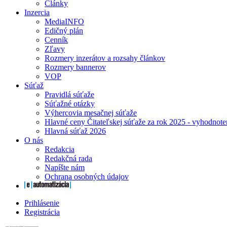
Články
Inzercia
MediaINFO
Edičný plán
Cenník
Zľavy
Rozmery inzerátov a rozsahy článkov
Rozmery bannerov
VOP
Súťaž
Pravidlá súťaže
Súťažné otázky
Výhercovia mesačnej súťaže
Hlavné ceny Čitateľskej súťaže za rok 2025 - vyhodnote
Hlavná súťaž 2026
O nás
Redakcia
Redakčná rada
Napíšte nám
Ochrana osobných údajov
Prihlásenie
Registrácia