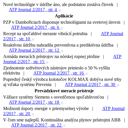
Nové technológie v údržbe áno, ale podstatou zostáva človek |
ATP Journal 2/2017 , str. 4
()
Aplikácie
PZP v Dambořiciach disponuje technológiami na svetovej úrovni |
ATP Journal 2/2017 , str. 6
()
Recept na spoľahlivé meranie vibrácií potrubia |
ATP Journal
2/2017 , str. 10
()
Reaktívnu údržbu nahradila preventívna a prediktívna údržba |
ATP Journal 2/2017 , str. 12
()
Armáda meracích prístrojov na nórskej ropnej plošine |
ATP
Journal 2/2017 , str. 15
()
Zjednotenie softvérových nástrojov prinieslo o 50 % vyššiu
efektivitu |
ATP Journal 2/2017 , str. 16
()
Popredný český výrobca kolotočov KOLMAX dobýva nové trhy
aj vďaka systému Preventa |
ATP Journal 2/2017 , str. 30
()
Prevádzkové meracie prístroje
Vážiace systémy Siemens s osvedčenou spoľahlivosťou |
ATP Journal 2/2017 , str. 18
()
Možnosti úspory energie v priemyselnej výrobe |
ATP Journal
2/2017 , str. 20
()
V čom sme najlepší. Kontinuálna analýza plynov prístrojmi ABB |
ATP Journal 2/2017 , str. 22
()