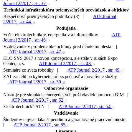
Journal 2/2017 , str. 37
()
Technická infraštruktúra priemyselných prevádzok a objektov
Bezpečnosť priemyselných podnikov (8) |
ATP Journal
2/2017 , str. 44
()
Podujatia
Večer elektrotechnikov, energetikov a informatikov |
ATP
Journal 2/2017 , str. 46
()
Vzdelávanie v problematike ochrany pred účinkami blesku |
ATP Journal 2/2017 , str. 47
()
ELO SYS 2017 s novou koncepciou, ale stále v rukách Expo
Center, a. s. |
ATP Journal 2/2017 , str. 48
()
Semináre zo sveta robotiky |
ATP Journal 2/2017 , str. 49
()
ZAT zacielil na kybernetickú bezpečnosť a inovatívne služby |
ATP Journal 2/2017 , str. 50
()
Odborové organizácie
Nástroje pre simulácie energetických požiadaviek pomocou BIM |
ATP Journal 2/2017 , str. 52
()
Elektrotechnické STN |
ATP Journal 2/2017 , str. 54
()
Vzdelávanie
Študentov najviac láka štipendium a garantované pracovné miesto
|
ATP Journal 2/2017 , str. 55
()
Literatúra