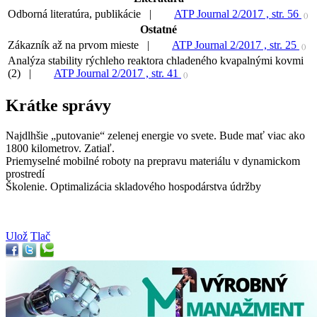
Odborná literatúra, publikácie |
ATP Journal 2/2017 , str. 56
()
Ostatné
Zákazník až na prvom mieste |
ATP Journal 2/2017 , str. 25
()
Analýza stability rýchleho reaktora chladeného kvapalnými kovmi
(2) |
ATP Journal 2/2017 , str. 41
()
Krátke správy
Najdlhšie „putovanie“ zelenej energie vo svete. Bude mať viac ako
1800 kilometrov. Zatiaľ.
Priemyselné mobilné roboty na prepravu materiálu v dynamickom
prostredí
Školenie. Optimalizácia skladového hospodárstva údržby
Ulož
Tlač