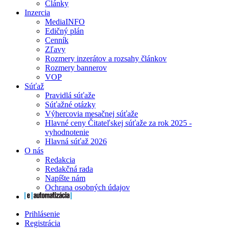
Články
Inzercia
MediaINFO
Edičný plán
Cenník
Zľavy
Rozmery inzerátov a rozsahy článkov
Rozmery bannerov
VOP
Súťaž
Pravidlá súťaže
Súťažné otázky
Výhercovia mesačnej súťaže
Hlavné ceny Čitateľskej súťaže za rok 2025 -
vyhodnotenie
Hlavná súťaž 2026
O nás
Redakcia
Redakčná rada
Napíšte nám
Ochrana osobných údajov
Prihlásenie
Registrácia