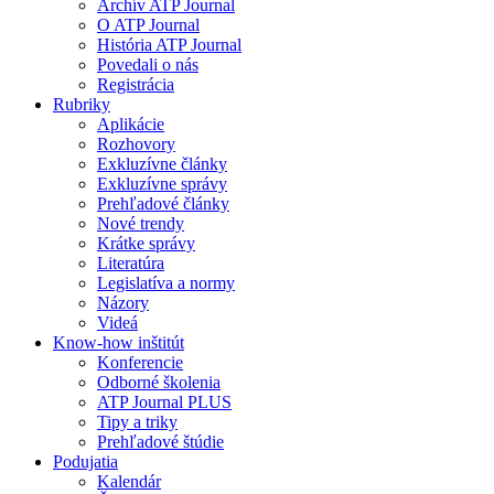
Archív ATP Journal
O ATP Journal
História ATP Journal
Povedali o nás
Registrácia
Rubriky
Aplikácie
Rozhovory
Exkluzívne články
Exkluzívne správy
Prehľadové články
Nové trendy
Krátke správy
Literatúra
Legislatíva a normy
Názory
Videá
Know-how inštitút
Konferencie
Odborné školenia
ATP Journal PLUS
Tipy a triky
Prehľadové štúdie
Podujatia
Kalendár