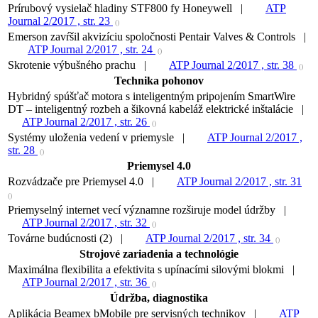
Prírubový vysielač hladiny STF800 fy Honeywell |
ATP
Journal 2/2017 , str. 23
()
Emerson zavŕšil akvizíciu spoločnosti Pentair Valves & Controls |
ATP Journal 2/2017 , str. 24
()
Skrotenie výbušného prachu |
ATP Journal 2/2017 , str. 38
()
Technika pohonov
Hybridný spúšťač motora s inteligentným pripojením SmartWire
DT – inteligentný rozbeh a šikovná kabeláž elektrické inštalácie |
ATP Journal 2/2017 , str. 26
()
Systémy uloženia vedení v priemysle |
ATP Journal 2/2017 ,
str. 28
()
Priemysel 4.0
Rozvádzače pre Priemysel 4.0 |
ATP Journal 2/2017 , str. 31
()
Priemyselný internet vecí významne rozširuje model údržby |
ATP Journal 2/2017 , str. 32
()
Továrne budúcnosti (2) |
ATP Journal 2/2017 , str. 34
()
Strojové zariadenia a technológie
Maximálna flexibilita a efektivita s upínacími silovými blokmi |
ATP Journal 2/2017 , str. 36
()
Údržba, diagnostika
Aplikácia Beamex bMobile pre servisných technikov |
ATP