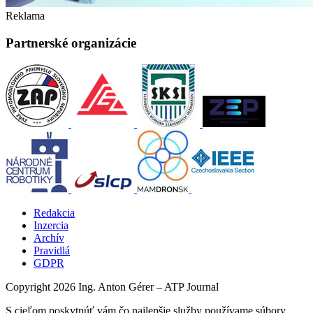
Reklama
Partnerské organizácie
Redakcia
Inzercia
Archív
Pravidlá
GDPR
Copyright 2026 Ing. Anton Gérer – ATP Journal
S cieľom poskytnúť vám čo najlepšie služby používame súbory