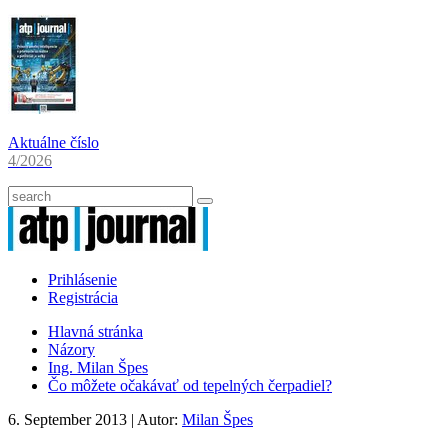
Aktuálne číslo
4/2026
Prihlásenie
Registrácia
Hlavná stránka
Názory
Ing. Milan Špes
Čo môžete očakávať od tepelných čerpadiel?
6. September 2013
| Autor:
Milan Špes