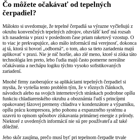
Čo môžete očakávať od tepelných
čerpadiel?
Málokto si uvedomuje, že tepelné čerpadlá sa výrazne vyčleňujú z
okruhu konvenčných tepelných zdrojov, obzvlášť keď má rozsah
ich nasadenia v praxi v poslednom čase priam raketový vzostup. O
to viac je prekvapujúce, ako málo informácií má verejnosť, dokonca
aj tá, ktorá si hovorí „odborná“, o tom, ako sa tieto zariadenia majú
aplikovať v praxi. Nie je nič horšie, ako zlé meno, ktoré si získa táto
technológia len preto, lebo ľudia majú často pomerne nereálne
očakávania a nechápu logiku týchto vysoko sofistikovaných
zariadení.
Mnohé firmy zaoberajúce sa aplikáciami tepelných čerpadiel si
myslia, že vyriešia tento problém tým, že v rôznych článkoch,
návodoch alebo na svojich internetových stránkach podrobne opíšu
funkciu chladiarenského okruhu a oboznámia ľudí s princípmi
opakovanej fázovej premeny chladiva v kondenzátore a výparníku,
opíšu prácu kompresora, jeho pohonu a expanzného systému a
uzavrú to opisom spôsobov získavania primárnej energie z prírody.
Niektoré z uvedených informácií nie sú pre používateľa až také
dôležité.
Jeho skôr zaujíma, prečo musí byť pri tepelnom čerpadle trvale