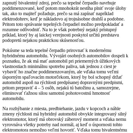
zapnutý bivalentný zdroj, prečo sa tepelné čerpadlo navrhuje
poddimenzované, keď potom mnohokrát nestíha plniť svoje úlohy
tak, ako to majiteľ požaduje, prečo sa má zapínať napríklad
elektrodohrev, keď je nákladovo aj trojnásobne drahší a podobne.
Pritom toto správanie tepelných čerpadiel možno predpokladať a
rozumne odôvodniť. Na to je však potrebný nejaký prístupný
príklad, ktorý by aj laickej verejnosti poskytol určitú predstavu
podopretú nejakou praktickou skúsenosťou.
Pokúsme sa teda tepelné čerpadlo prirovnať k modernému
hybridnému automobilu. Vývojári osobných automobilov dospeli k
poznatku, že ak má mať automobil pri priemerných úžitkových
vlastnostiach minimálnu spotrebu paliva, tak jednou z ciest je
vybaviť ho značne poddimenzovaným, ale vďaka tomu veľmi
úsporným spaľovacím motorčekom, ktorý by bol schopný držať
automobil aspoň na rýchlosti predpísanej dopravnými predpismi,
pritom prepraviť 4 – 5 osôb, nejakú tú batožinu a, samozrejme,
eliminovať ťažnou silou samotnú pohotovostnú hmotnosť
automobilu.
Na rozhýbanie z miesta, predbiehanie, jazdu v kopcoch a náhle
zmeny rýchlosti má hybridný automobil obvykle integrovaný silný
elektromotor, ktorý má obrovský záberový moment a vďaka nemu
vyrovnáva všetky potreby nad normál, aj keď o úspornosti tohto
elektromotora nemožno veľmi hovoriť. Vďaka tomu bivalentnému