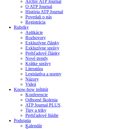
Archív ATP Journal
O ATP Journal
História ATP Journal
Povedali o nás
Registrácia
Rubriky
Aplikácie
Rozhovory
Exkluzívne články
Exkluzívne správy
Prehľadové články
Nové trendy
Krátke správy
Literatúra
Legislatíva a normy
Názory
Videá
Know-how inštitút
Konferencie
Odborné školenia
ATP Journal PLUS
Tipy a triky
Prehľadové štúdie
Podujatia
Kalendár