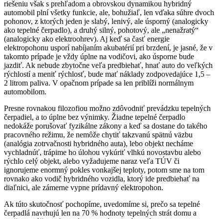
riešeniu však s prehľadom a obrovskou dynamikou hybridný
automobil plní všetky funkcie, ale, bohužiaľ, len vďaka súhre dvoch
pohonov, z ktorých jeden je slabý, lenivý, ale úsporný (analogicky
ako tepelné čerpadlo), a druhý silný, pohotový, ale „nenažratý“
(analogicky ako elektroohrev). Aj keď sa časť energie
elektropohonu usporí nabíjaním akubatérií pri brzdení, je jasné, že v
takomto prípade je vždy úplne na vodičovi, ako úsporne bude
jazdiť. Ak nebude zbytočne veľa predbiehať, hnať auto do veľkých
rýchlostí a meniť rýchlosť, bude mať náklady zodpovedajúce 1,5 –
2 litrom paliva. V opačnom prípade sa len priblíži normálnym
automobilom.
Presne rovnakou filozofiou možno zdôvodniť prevádzku tepelných
čerpadiel, a to úplne bez výnimky. Žiadne tepelné čerpadlo
nedokáže porušovať fyzikálne zákony a keď sa dostane do takého
pracovného režimu, že nemôže chytiť takzvanú spätnú väzbu
(analógia zotrvačnosti hybridného auta), lebo objekt necháme
vychladnúť, trápime ho úlohou vykúriť vlhkú novostavbu alebo
rýchlo celý objekt, alebo vyžadujeme naraz veľa TÚV či
ignorujeme enormný pokles vonkajšej teploty, potom sme na tom
rovnako ako vodič hybridného vozidla, ktorý ide predbiehať na
diaľnici, ale zámerne vypne prídavný elektropohon.
Ak túto skutočnosť pochopíme, uvedomíme si, prečo sa tepelné
čerpadlá navrhujú len na 70 % hodnoty tepelných strát domu a