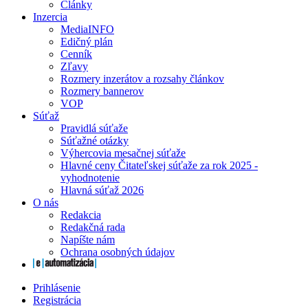
Články
Inzercia
MediaINFO
Edičný plán
Cenník
Zľavy
Rozmery inzerátov a rozsahy článkov
Rozmery bannerov
VOP
Súťaž
Pravidlá súťaže
Súťažné otázky
Výhercovia mesačnej súťaže
Hlavné ceny Čitateľskej súťaže za rok 2025 -
vyhodnotenie
Hlavná súťaž 2026
O nás
Redakcia
Redakčná rada
Napíšte nám
Ochrana osobných údajov
Prihlásenie
Registrácia