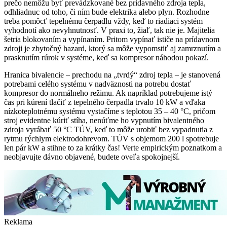
prečo nemôžu byť prevádzkované bez prídavného zdroja tepla,
odhliadnuc od toho, či ním bude elektrika alebo plyn. Rozhodne
treba pomôcť tepelnému čerpadlu vždy, keď to riadiaci systém
vyhodnotí ako nevyhnutnosť. V praxi to, žiaľ, tak nie je. Majitelia
šetria blokovaním a vypínaním. Pritom vypínať ističe na prídavnom
zdroji je zbytočný hazard, ktorý sa môže vypomstiť aj zamrznutím a
prasknutím rúrok v systéme, keď sa kompresor náhodou pokazí.
Hranica bivalencie – prechodu na „tvrdý“ zdroj tepla – je stanovená
potrebami celého systému v nadväznosti na potrebu dostať
kompresor do normálneho režimu. Ak napríklad potrebujeme istý
čas pri kúrení tlačiť z tepelného čerpadla trvalo 10 kW a vďaka
nízkoteplotnému systému vystačíme s teplotou 35 – 40 °C, pričom
stroj evidentne kúriť stíha, nenúťme ho vypnutím bivalentného
zdroja vyrábať 50 °C TÚV, keď to môže urobiť bez vypadnutia z
rytmu rýchlym elektrodohrevom. TÚV s objemom 200 l spotrebuje
len pár kW a stihne to za krátky čas! Verte empirickým poznatkom a
neobjavujte dávno objavené, budete oveľa spokojnejší.
Reklama