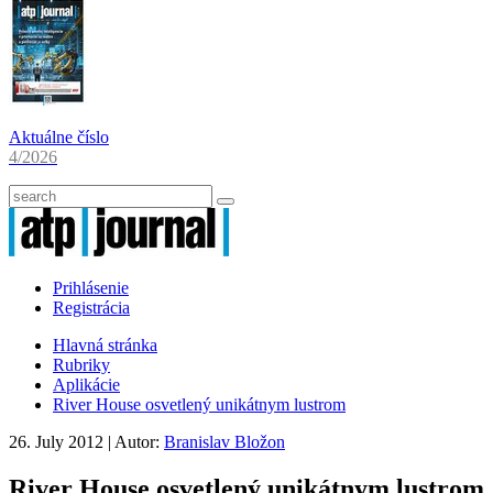
Aktuálne číslo
4/2026
Prihlásenie
Registrácia
Hlavná stránka
Rubriky
Aplikácie
River House osvetlený unikátnym lustrom
26. July 2012
| Autor:
Branislav Bložon
River House osvetlený unikátnym lustrom