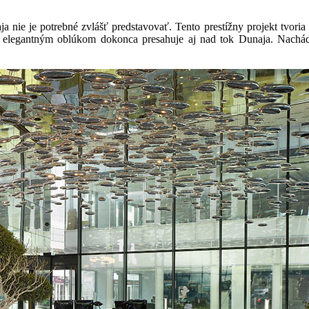
a nie je potrebné zvlášť predstavovať. Tento prestížny projekt tvoria
 elegantným oblúkom dokonca presahuje aj nad tok Dunaja. Nachádza