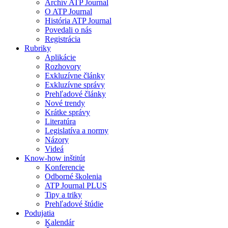
Archív ATP Journal
O ATP Journal
História ATP Journal
Povedali o nás
Registrácia
Rubriky
Aplikácie
Rozhovory
Exkluzívne články
Exkluzívne správy
Prehľadové články
Nové trendy
Krátke správy
Literatúra
Legislatíva a normy
Názory
Videá
Know-how inštitút
Konferencie
Odborné školenia
ATP Journal PLUS
Tipy a triky
Prehľadové štúdie
Podujatia
Kalendár