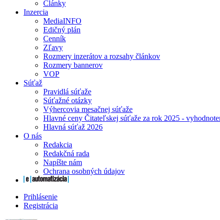
Články
Inzercia
MediaINFO
Edičný plán
Cenník
Zľavy
Rozmery inzerátov a rozsahy článkov
Rozmery bannerov
VOP
Súťaž
Pravidlá súťaže
Súťažné otázky
Výhercovia mesačnej súťaže
Hlavné ceny Čitateľskej súťaže za rok 2025 - vyhodnote
Hlavná súťaž 2026
O nás
Redakcia
Redakčná rada
Napíšte nám
Ochrana osobných údajov
Prihlásenie
Registrácia