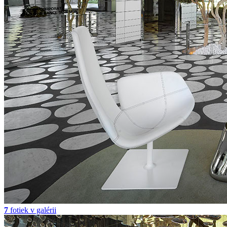
7
fotiek v galérii