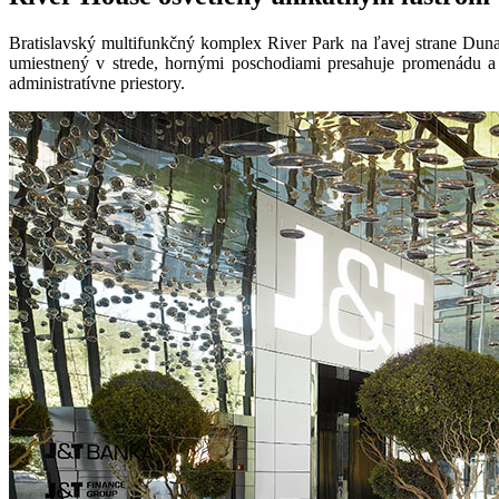
Bratislavský multifunkčný komplex River Park na ľavej strane Dunaj
umiestnený v strede, hornými poschodiami presahuje promenádu a
administratívne priestory.