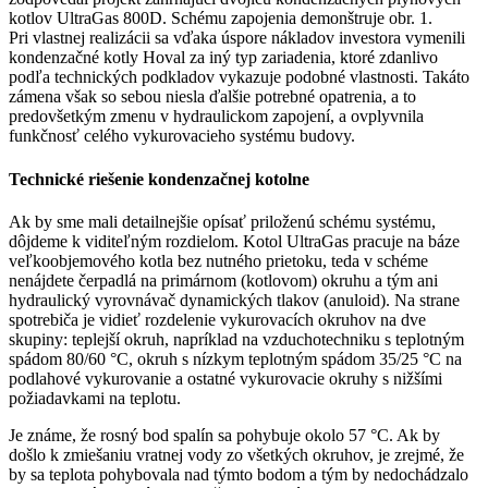
kotlov UltraGas 800D. Schému zapojenia demonštruje obr. 1.
Pri vlastnej realizácii sa vďaka úspore nákladov investora vymenili
kondenzačné kotly Hoval za iný typ zariadenia, ktoré zdanlivo
podľa technických podkladov vykazuje podobné vlastnosti. Takáto
zámena však so sebou niesla ďalšie potrebné opatrenia, a to
predovšetkým zmenu v hydraulickom zapojení, a ovplyvnila
funkčnosť celého vykurovacieho systému budovy.
Technické riešenie kondenzačnej kotolne
Ak by sme mali detailnejšie opísať priloženú schému systému,
dôjdeme k viditeľným rozdielom. Kotol UltraGas pracuje na báze
veľkoobjemového kotla bez nutného prietoku, teda v schéme
nenájdete čerpadlá na primárnom (kotlovom) okruhu a tým ani
hydraulický vyrovnávač dynamických tlakov (anuloid). Na strane
spotrebiča je vidieť rozdelenie vykurovacích okruhov na dve
skupiny: teplejší okruh, napríklad na vzduchotechniku s teplotným
spádom 80/60 °C, okruh s nízkym teplotným spádom 35/25 °C na
podlahové vykurovanie a ostatné vykurovacie okruhy s nižšími
požiadavkami na teplotu.
Je známe, že rosný bod spalín sa pohybuje okolo 57 °C. Ak by
došlo k zmiešaniu vratnej vody zo všetkých okruhov, je zrejmé, že
by sa teplota pohybovala nad týmto bodom a tým by nedochádzalo