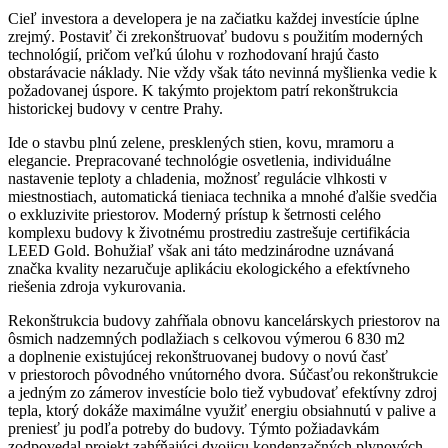
Cieľ investora a developera je na začiatku každej investície úplne
zrejmý. Postaviť či zrekonštruovať budovu s použitím moderných
technológií, pričom veľkú úlohu v rozhodovaní hrajú často
obstarávacie náklady. Nie vždy však táto nevinná myšlienka vedie k
požadovanej úspore. K takýmto projektom patrí rekonštrukcia
historickej budovy v centre Prahy.
Ide o stavbu plnú zelene, presklených stien, kovu, mramoru a
elegancie. Prepracované technológie osvetlenia, individuálne
nastavenie teploty a chladenia, možnosť regulácie vlhkosti v
miestnostiach, automatická tieniaca technika a mnohé ďalšie svedčia
o exkluzivite priestorov. Moderný prístup k šetrnosti celého
komplexu budovy k životnému prostrediu zastrešuje certifikácia
LEED Gold. Bohužiaľ však ani táto medzinárodne uznávaná
značka kvality nezaručuje aplikáciu ekologického a efektívneho
riešenia zdroja vykurovania.
Rekonštrukcia budovy zahŕňala obnovu kancelárskych priestorov na
ôsmich nadzemných podlažiach s celkovou výmerou 6 830 m2
a doplnenie existujúcej rekonštruovanej budovy o novú časť
v priestoroch pôvodného vnútorného dvora. Súčasťou rekonštrukcie
a jedným zo zámerov investície bolo tiež vybudovať efektívny zdroj
tepla, ktorý dokáže maximálne využiť energiu obsiahnutú v palive a
preniesť ju podľa potreby do budovy. Týmto požiadavkám
zodpovedal projekt zahŕňajúci dvojicu kondenzačných plynových