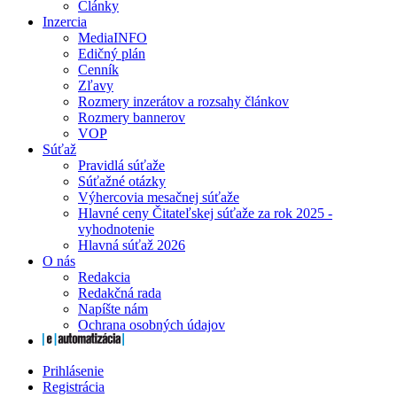
Články
Inzercia
MediaINFO
Edičný plán
Cenník
Zľavy
Rozmery inzerátov a rozsahy článkov
Rozmery bannerov
VOP
Súťaž
Pravidlá súťaže
Súťažné otázky
Výhercovia mesačnej súťaže
Hlavné ceny Čitateľskej súťaže za rok 2025 -
vyhodnotenie
Hlavná súťaž 2026
O nás
Redakcia
Redakčná rada
Napíšte nám
Ochrana osobných údajov
Prihlásenie
Registrácia