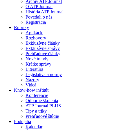
Archív ATP Journal
O ATP Journal
História ATP Journal
Povedali o nás
Registrácia
Rubriky
Aplikácie
Rozhovory
Exkluzívne články
Exkluzívne správy
Prehľadové články
Nové trendy
Krátke správy
Literatúra
Legislatíva a normy
Názory
Videá
Know-how inštitút
Konferencie
Odborné školenia
ATP Journal PLUS
Tipy a triky
Prehľadové štúdie
Podujatia
Kalendár