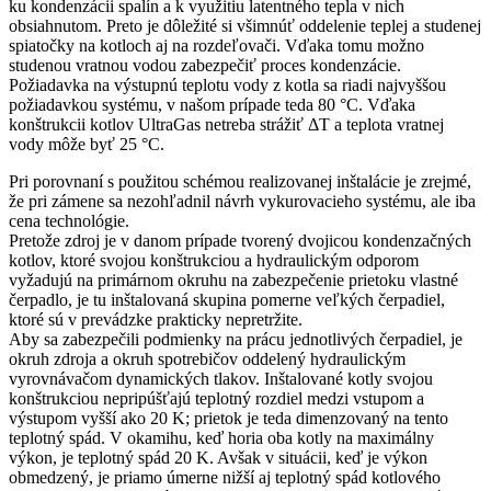
ku kondenzácii spalín a k využitiu latentného tepla v nich
obsiahnutom. Preto je dôležité si všimnúť oddelenie teplej a studenej
spiatočky na kotloch aj na rozdeľovači. Vďaka tomu možno
studenou vratnou vodou zabezpečiť proces kondenzácie.
Požiadavka na výstupnú teplotu vody z kotla sa riadi najvyššou
požiadavkou systému, v našom prípade teda 80 °C. Vďaka
konštrukcii kotlov UltraGas netreba strážiť ΔT a teplota vratnej
vody môže byť 25 °C.
Pri porovnaní s použitou schémou realizovanej inštalácie je zrejmé,
že pri zámene sa nezohľadnil návrh vykurovacieho systému, ale iba
cena technológie.
Pretože zdroj je v danom prípade tvorený dvojicou kondenzačných
kotlov, ktoré svojou konštrukciou a hydraulickým odporom
vyžadujú na primárnom okruhu na zabezpečenie prietoku vlastné
čerpadlo, je tu inštalovaná skupina pomerne veľkých čerpadiel,
ktoré sú v prevádzke prakticky nepretržite.
Aby sa zabezpečili podmienky na prácu jednotlivých čerpadiel, je
okruh zdroja a okruh spotrebičov oddelený hydraulickým
vyrovnávačom dynamických tlakov. Inštalované kotly svojou
konštrukciou nepripúšťajú teplotný rozdiel medzi vstupom a
výstupom vyšší ako 20 K; prietok je teda dimenzovaný na tento
teplotný spád. V okamihu, keď horia oba kotly na maximálny
výkon, je teplotný spád 20 K. Avšak v situácii, keď je výkon
obmedzený, je priamo úmerne nižší aj teplotný spád kotlového