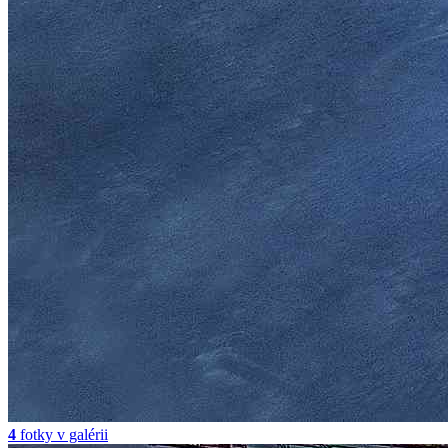
4
fotky v galérii