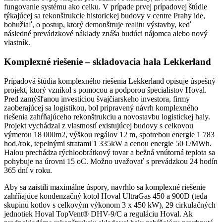
fungovanie systému ako celku. V prípade prvej prípadovej štúdie
týkajúcej sa rekonštrukcie historickej budovy v centre Prahy ide,
bohužiaľ, o postup, ktorý demonštruje realitu výstavby, keď
následné prevádzkové náklady znáša budúci nájomca alebo nový
vlastník.
Komplexné riešenie – skladovacia hala Lekkerland
Prípadová štúdia komplexného riešenia Lekkerland opisuje úspešný
projekt, ktorý vznikol s pomocou a podporou špecialistov Hoval.
Pred zamýšľanou investíciou švajčiarskeho investora, firmy
zaoberajúcej sa logistikou, bol pripravený návrh komplexného
riešenia zahŕňajúceho rekonštrukciu a novostavbu logistickej haly.
Projekt vychádzal z vlastností existujúcej budovy s celkovou
výmerou 18 000m2, výškou regálov 12 m, spotrebou energie 1 783
hod./rok, tepelnými stratami 1 335kW a cenou energie 50 €/MWh.
Halou prechádza rýchloobrátkový tovar a bežná vnútorná teplota sa
pohybuje na úrovni 15 oC. Možno uvažovať s prevádzkou 24 hodín
365 dní v roku.
Aby sa zaistili maximálne úspory, navrhlo sa komplexné riešenie
zahŕňajúce kondenzačný kotol Hoval UltraGas 450 a 900D (teda
skupinu kotlov s celkovým výkonom 3 x 450 kW), 29 cirkulačných
jednotiek Hoval TopVent® DHV-9/C a reguláciu Hoval. Ak