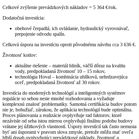
Celkové zvýšenie prevádzkových nákladov = 5 364 €/rok.
Dodatočná investícia:
obehové čerpadlá, ich ovládanie, hydraulický vyrovnávač,
prepojenie odvodu spalín.
Celková úspora na investíciu oproti pôvodnému návrhu cca 3 636 €.
Životnosť kotlov:
aktuálne riešenie – materiál hliník, väčší dôraz na kvalitu
vody, predpokladaná životnosť 10 – 15 rokov,
technológia Hoval – kombinácia uhlíková, nehrdzavejúca
oceľ, predpokladaná životnosť až 30 rokov.
Investícia do moderných technológií a inteligentných systémov
regulácie so sebou nesie mnohé rozhodovania a vyžaduje
komplexnú znalosť problematiky. Samotná certifikácia budov potom
nie je, bohužiaľ, zárukou, že aplikácia technológií bude optimálna.
Proces plánovania a realizácie ovplyvňuje rad faktorov, ktoré
nezávisle od seba istou mierou ovplyvňujú finálnu podobu budovy
vrátane jej úžitkových vlastností. Úspory investícií tak často nemusia
byť ani úsporami v pravom slova zmysle, pretože môžu mať oveľa
hlbší dosah ovplyvňujúci prevádzkové náklady, životnosť a