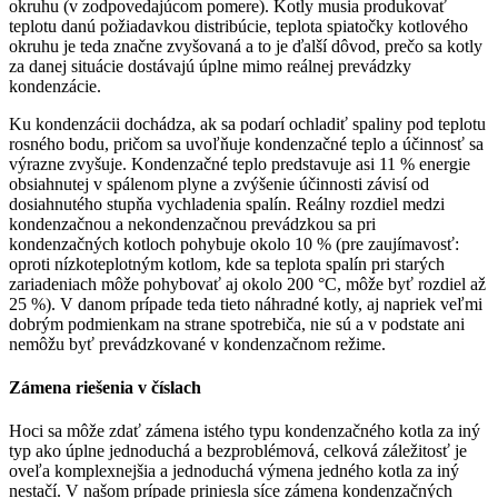
okruhu (v zodpovedajúcom pomere). Kotly musia produkovať
teplotu danú požiadavkou distribúcie, teplota spiatočky kotlového
okruhu je teda značne zvyšovaná a to je ďalší dôvod, prečo sa kotly
za danej situácie dostávajú úplne mimo reálnej prevádzky
kondenzácie.
Ku kondenzácii dochádza, ak sa podarí ochladiť spaliny pod teplotu
rosného bodu, pričom sa uvoľňuje kondenzačné teplo a účinnosť sa
výrazne zvyšuje. Kondenzačné teplo predstavuje asi 11 % energie
obsiahnutej v spálenom plyne a zvýšenie účinnosti závisí od
dosiahnutého stupňa vychladenia spalín. Reálny rozdiel medzi
kondenzačnou a nekondenzačnou prevádzkou sa pri
kondenzačných kotloch pohybuje okolo 10 % (pre zaujímavosť:
oproti nízkoteplotným kotlom, kde sa teplota spalín pri starých
zariadeniach môže pohybovať aj okolo 200 °C, môže byť rozdiel až
25 %). V danom prípade teda tieto náhradné kotly, aj napriek veľmi
dobrým podmienkam na strane spotrebiča, nie sú a v podstate ani
nemôžu byť prevádzkované v kondenzačnom režime.
Zámena riešenia v číslach
Hoci sa môže zdať zámena istého typu kondenzačného kotla za iný
typ ako úplne jednoduchá a bezproblémová, celková záležitosť je
oveľa komplexnejšia a jednoduchá výmena jedného kotla za iný
nestačí. V našom prípade priniesla síce zámena kondenzačných