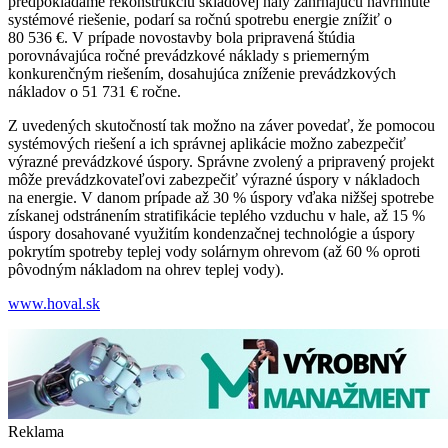
predpokladáme rekonštrukciu skladovej haly zahŕňajúcu navrhnuté
systémové riešenie, podarí sa ročnú spotrebu energie znížiť o
80 536 €. V prípade novostavby bola pripravená štúdia
porovnávajúca ročné prevádzkové náklady s priemerným
konkurenčným riešením, dosahujúca zníženie prevádzkových
nákladov o 51 731 € ročne.
Z uvedených skutočností tak možno na záver povedať, že pomocou
systémových riešení a ich správnej aplikácie možno zabezpečiť
výrazné prevádzkové úspory. Správne zvolený a pripravený projekt
môže prevádzkovateľovi zabezpečiť výrazné úspory v nákladoch
na energie. V danom prípade až 30 % úspory vďaka nižšej spotrebe
získanej odstránením stratifikácie teplého vzduchu v hale, až 15 %
úspory dosahované využitím kondenzačnej technológie a úspory
pokrytím spotreby teplej vody solárnym ohrevom (až 60 % oproti
pôvodným nákladom na ohrev teplej vody).
www.hoval.sk
Reklama