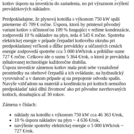
kotlov úsporu na investíciu do zariadenia, no pri výraznom zvýšení
prevádzkových nákladov.
Predpokladajme, že plynová kotolňa s výkonom 750 kW spáli
priemerne 45 709 € ročne. Úspora, ktorú by priniesol pôvodný
variant kotlov s účinnosťou 109 % fungujúci v režime kondenzácie,
zodpovedá 10 % nákladov na plyn, teda 4 545 € ročne. Spotreba
elektrickej energie v prípade čerpadiel kotlového okruhu pri
predpokladanej veľkosti a dĺžke prevádzky a súčasných cenách
energie zodpovedá spotrebe cca 5 000 kWh/rok a približne sume
727 € ročne. Celkovo ide o sumu 5 364 €/rok, o ktorú je prevádzka
inštalovanej technológie každoročne drahšia.
Úspora investície zámenou kotlov mala proti sebe vynaložené
prostriedky na obehové čerpadlá a ich ovládanie, na hydraulický
vyrovnávač a v danom prípade aj na prepojenie odvodu spalín.
Navyše vzhľadom na materiál a konštrukciu pri kotloch nemožno
predpokladať takú dlhú životnosť ako pri pôvodne navrhovaných
kotloch, dosahujúcu až 30 rokov.
Zámena v číslach:
náklady na kotolňu s výkonom 750 kW cca 46 363 €/rok,
10 % úspora nákladov na plyn ~ 4 636 €/rok,
navýšenie spotreby elektrickej energie o 5 000 kWh/rok ~
727 €/rok.