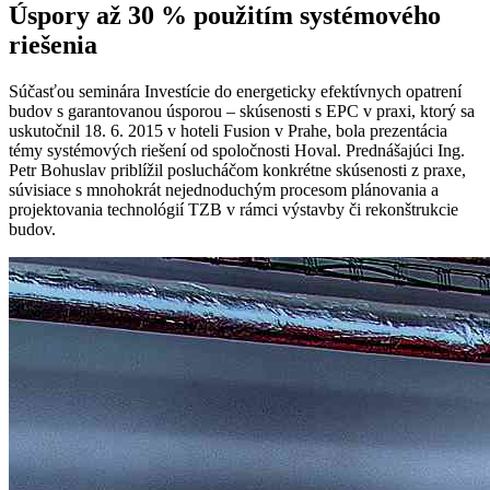
Úspory až 30 % použitím systémového
riešenia
Súčasťou seminára Investície do energeticky efektívnych opatrení
budov s garantovanou úsporou – skúsenosti s EPC v praxi, ktorý sa
uskutočnil 18. 6. 2015 v hoteli Fusion v Prahe, bola prezentácia
témy systémových riešení od spoločnosti Hoval. Prednášajúci Ing.
Petr Bohuslav priblížil poslucháčom konkrétne skúsenosti z praxe,
súvisiace s mnohokrát nejednoduchým procesom plánovania a
projektovania technológií TZB v rámci výstavby či rekonštrukcie
budov.