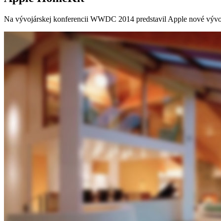
Na vývojárskej konferencii WWDC 2014 predstavil Apple nové vývojár