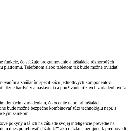
né funkcie, čo sťažuje programovanie a inštalácie rôznorodých
cu platformu. Telefónom alebo tabletom tak bude možné ovládať
amovaním a zháňaním špecifikácií jednotlivých komponentov.
ť rôzne hardvéry a nastavenia a používanie rôznych zariadení oveľa
m domácim zariadeniam, čo oceníte napr. pri inštalácii
hone bude možné bezpečne kombinovať túto technológiu napr. s
onickým zámkom.
vé pokyny a tá ich na základe svojej inteligencie prevedie na
„Budem dnes potrebovať dáždnik?“ ako otázku smerujúcu k predpovedi