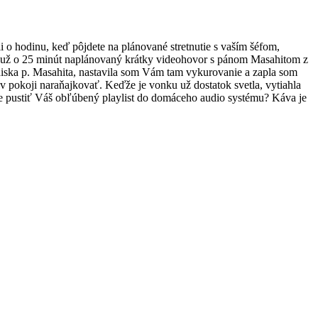
li o hodinu, keď pôjdete na plánované stretnutie s vaším šéfom,
 už o 25 minút naplánovaný krátky videohovor s pánom Masahitom z
odiska p. Masahita, nastavila som Vám tam vykurovanie a zapla som
v pokoji naraňajkovať. Keďže je vonku už dostatok svetla, vytiahla
áte pustiť Váš obľúbený playlist do domáceho audio systému? Káva je