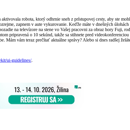
 aktivovala robota, ktorý odhrnie sneh z prístupovej cesty, aby ste moh
ozrejme, zapnem v aute vykurovanie. Keďže máte v dnešných úlohách
ozadie na televízore na stene vo Vašej pracovni za obraz hory Fuji, r
tom pripravená o 10 sekúnd, takže sa stihnete pred videokonferenciou 
be. Mám vám teraz prečítať aktuálne správy? Alebo si dnes radšej žel
kit/ui-guidelines/
.