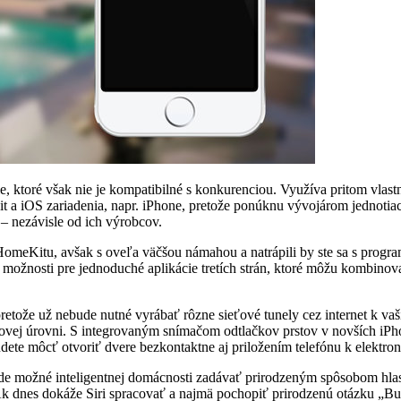
, ktoré však nie je kompatibilné s konkurenciou. Využíva pritom vlast
t a iOS zariadenia, napr. iPhone, pretože ponúknu vývojárom jednotia
 – nezávisle od ich výrobcov.
HomeKitu, avšak s oveľa väčšou námahou a natrápili by ste sa s progr
ožnosti pre jednoduché aplikácie tretích strán, ktoré môžu kombinova
tože už nebude nutné vyrábať rôzne sieťové tunely cez internet k vaši
novej úrovni. S integrovaným snímačom odtlačkov prstov v novších iP
te môcť otvoriť dvere bezkontaktne aj priložením telefónu k elektr
ude možné inteligentnej domácnosti zadávať prirodzeným spôsobom hlaso
. Ak dnes dokáže Siri spracovať a najmä pochopiť prirodzenú otázku 