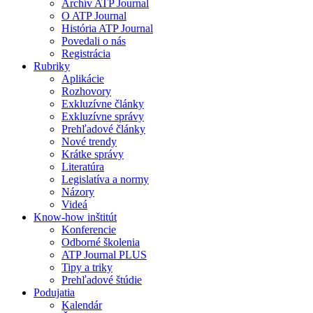
Archív ATP Journal
O ATP Journal
História ATP Journal
Povedali o nás
Registrácia
Rubriky
Aplikácie
Rozhovory
Exkluzívne články
Exkluzívne správy
Prehľadové články
Nové trendy
Krátke správy
Literatúra
Legislatíva a normy
Názory
Videá
Know-how inštitút
Konferencie
Odborné školenia
ATP Journal PLUS
Tipy a triky
Prehľadové štúdie
Podujatia
Kalendár