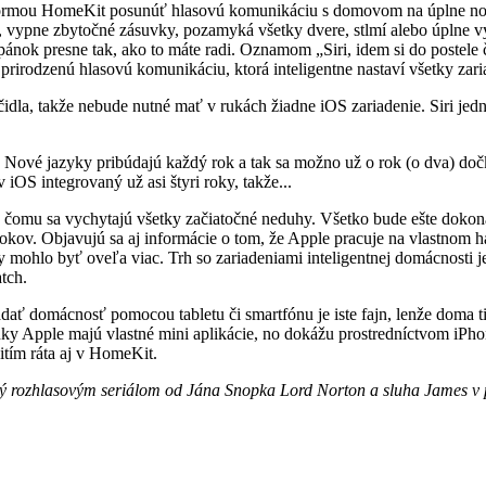
formou HomeKit posunúť hlasovú komunikáciu s domovom na úplne novú 
m, vypne zbytočné zásuvky, pozamyká všetky dvere, stlmí alebo úplne vy
ánok presne tak, ako to máte radi. Oznamom „Siri, idem si do postele č
rirodzenú hlasovú komunikáciu, ktorá inteligentne nastaví všetky zari
ačidla, takže nebude nutné mať v rukách žiadne iOS zariadenie. Siri j
su. Nové jazyky pribúdajú každý rok a tak sa možno už o rok (o dva) d
iOS integrovaný už asi štyri roky, takže...
čomu sa vychytajú všetky začiatočné neduhy. Všetko bude ešte dokonalejš
okov. Objavujú sa aj informácie o tom, že Apple pracuje na vlastnom 
ohlo byť oveľa viac. Trh so zariadeniami inteligentnej domácnosti je
tch.
ať domácnosť pomocou tabletu či smartfónu je iste fajn, lenže doma tie
nky Apple majú vlastné mini aplikácie, no dokážu prostredníctvom iPh
žitím ráta aj v HomeKit.
ný rozhlasovým seriálom od Jána Snopka Lord Norton a sluha James v