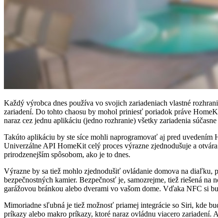
Každý výrobca dnes používa vo svojich zariadeniach vlastné rozhranie
zariadení. Do tohto chaosu by mohol priniesť poriadok práve HomeKi
naraz cez jednu aplikáciu (jedno rozhranie) všetky zariadenia súčasne
Takúto aplikáciu by ste síce mohli naprogramovať aj pred uvedením 
Univerzálne API HomeKit celý proces výrazne zjednodušuje a otvára m
prirodzenejším spôsobom, ako je to dnes.
Výrazne by sa tiež mohlo zjednodušiť ovládanie domova na diaľku, pre
bezpečnostných kamier. Bezpečnosť je, samozrejme, tiež riešená na 
garážovou bránkou alebo dverami vo vašom dome. Vďaka NFC si bude
Mimoriadne sľubná je tiež možnosť priamej integrácie so Siri, kde b
príkazy alebo makro príkazy, ktoré naraz ovládnu viacero zariadení