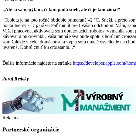
„Ale ja sa nepýtam, či tam padá sneh, ale či je tam zima!“
„Teplota je na toto ročné obdobie primeraná –2 °C. Sneží, a preto som
pohodlne vyjsť z garáže. Päť minút pred Vaším odchodom Vám, sam
Vašej pracovne, aktivovala som upratovacích robotov, vymenila som p
kávovar a mikrovlnku. Vaša ranná káva bude spolu s horúcim croissan
som žalúzie v celej domácnosti a vypla som umelé osvetlenie na chod
uvarená. Dobrú chuť ku croissantu...“
Ďalšie informácie nájdete na stránke
https://developer.apple.com/home
Juraj Redeky
Reklama
Partnerské organizácie