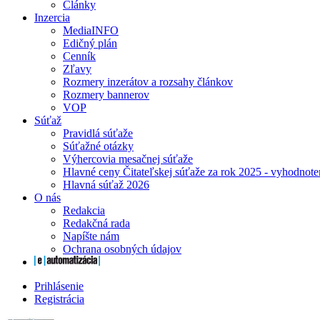
Články
Inzercia
MediaINFO
Edičný plán
Cenník
Zľavy
Rozmery inzerátov a rozsahy článkov
Rozmery bannerov
VOP
Súťaž
Pravidlá súťaže
Súťažné otázky
Výhercovia mesačnej súťaže
Hlavné ceny Čitateľskej súťaže za rok 2025 - vyhodnote
Hlavná súťaž 2026
O nás
Redakcia
Redakčná rada
Napíšte nám
Ochrana osobných údajov
Prihlásenie
Registrácia