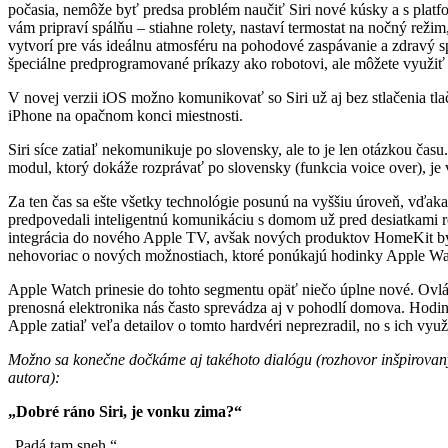
počasia, nemôže byť predsa problém naučiť Siri nové kúsky a s plat
vám pripraví spálňu – stiahne rolety, nastaví termostat na nočný reži
vytvorí pre vás ideálnu atmosféru na pohodové zaspávanie a zdravý sp
špeciálne predprogramované príkazy ako robotovi, ale môžete využiť p
V novej verzii iOS možno komunikovať so Siri už aj bez stlačenia tl
iPhone na opačnom konci miestnosti.
Siri síce zatiaľ nekomunikuje po slovensky, ale to je len otázkou ča
modul, ktorý dokáže rozprávať po slovensky (funkcia voice over), je v 
Za ten čas sa ešte všetky technológie posunú na vyššiu úroveň, vďaka 
predpovedali inteligentnú komunikáciu s domom už pred desiatkami r
integrácia do nového Apple TV, avšak nových produktov HomeKit by m
nehovoriac o nových možnostiach, ktoré ponúkajú hodinky Apple Wa
Apple Watch prinesie do tohto segmentu opäť niečo úplne nové. Ovlád
prenosná elektronika nás často sprevádza aj v pohodlí domova. Hodi
Apple zatiaľ veľa detailov o tomto hardvéri neprezradil, no s ich vyu
Možno sa konečne dočkáme aj takéhoto dialógu (rozhovor inšpirova
autora):
„Dobré ráno Siri, je vonku zima?“
„Padá tam sneh.“