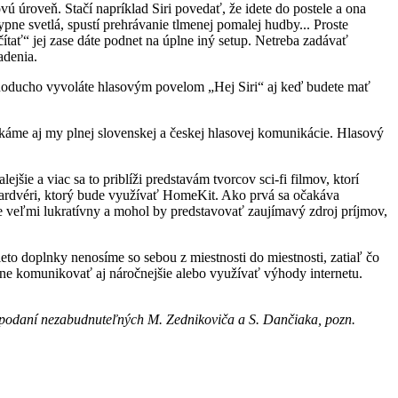
úroveň. Stačí napríklad Siri povedať, že idete do postele a ona
pne svetlá, spustí prehrávanie tlmenej pomalej hudby... Proste
ítať“ jej zase dáte podnet na úplne iný setup. Netreba zadávať
adenia.
ednoducho vyvoláte hlasovým povelom „Hej Siri“ aj keď budete mať
očkáme aj my plnej slovenskej a českej hlasovej komunikácie. Hlasový
ie a viac sa to priblíži predstavám tvorcov sci-fi filmov, ktorí
hardvéri, ktorý bude využívať HomeKit. Ako prvá sa očakáva
 veľmi lukratívny a mohol by predstavovať zaujímavý zdroj príjmov,
to doplnky nenosíme so sebou z miestnosti do miestnosti, zatiaľ čo
one komunikovať aj náročnejšie alebo využívať výhody internetu.
 podaní nezabudnuteľných M. Zednikoviča a S. Dančiaka, pozn.