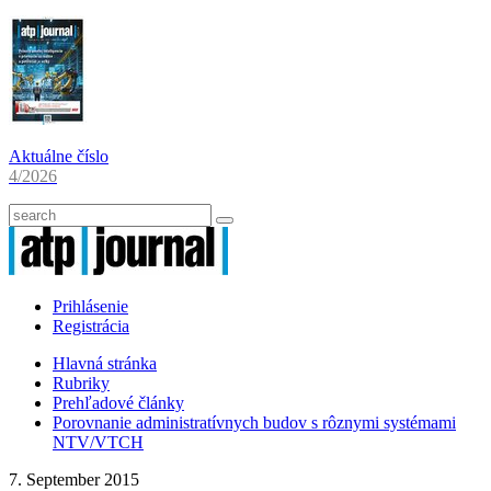
Aktuálne číslo
4/2026
Prihlásenie
Registrácia
Hlavná stránka
Rubriky
Prehľadové články
Porovnanie administratívnych budov s rôznymi systémami
NTV/VTCH
7. September 2015