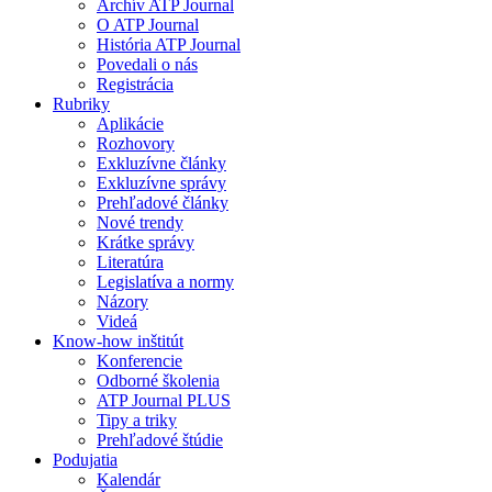
Archív ATP Journal
O ATP Journal
História ATP Journal
Povedali o nás
Registrácia
Rubriky
Aplikácie
Rozhovory
Exkluzívne články
Exkluzívne správy
Prehľadové články
Nové trendy
Krátke správy
Literatúra
Legislatíva a normy
Názory
Videá
Know-how inštitút
Konferencie
Odborné školenia
ATP Journal PLUS
Tipy a triky
Prehľadové štúdie
Podujatia
Kalendár