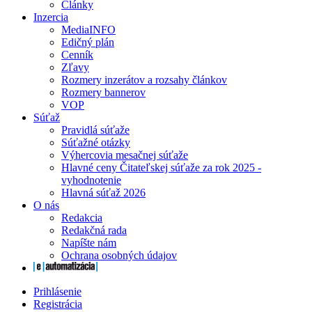
Články
Inzercia
MediaINFO
Edičný plán
Cenník
Zľavy
Rozmery inzerátov a rozsahy článkov
Rozmery bannerov
VOP
Súťaž
Pravidlá súťaže
Súťažné otázky
Výhercovia mesačnej súťaže
Hlavné ceny Čitateľskej súťaže za rok 2025 -
vyhodnotenie
Hlavná súťaž 2026
O nás
Redakcia
Redakčná rada
Napíšte nám
Ochrana osobných údajov
Prihlásenie
Registrácia