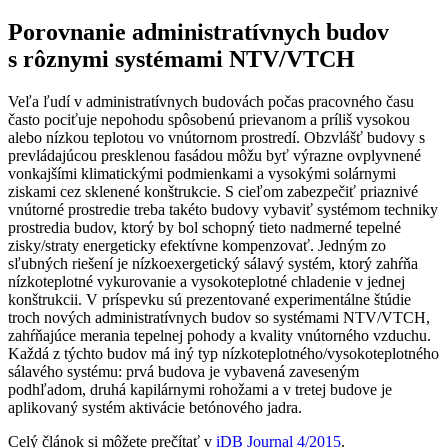
Porovnanie administratívnych budov
s rôznymi systémami NTV/VTCH
Veľa ľudí v administratívnych budovách počas pracovného času
často pociťuje nepohodu spôsobenú prievanom a príliš vysokou
alebo nízkou teplotou vo vnútornom prostredí. Obzvlášť budovy s
prevládajúcou presklenou fasádou môžu byť výrazne ovplyvnené
vonkajšími klimatickými podmienkami a vysokými solárnymi
ziskami cez sklenené konštrukcie. S cieľom zabezpečiť priaznivé
vnútorné prostredie treba takéto budovy vybaviť systémom techniky
prostredia budov, ktorý by bol schopný tieto nadmerné tepelné
zisky/straty energeticky efektívne kompenzovať. Jedným zo
sľubných riešení je nízkoexergetický sálavý systém, ktorý zahŕňa
nízkoteplotné vykurovanie a vysokoteplotné chladenie v jednej
konštrukcii. V príspevku sú prezentované experimentálne štúdie
troch nových administratívnych budov so systémami NTV/VTCH,
zahŕňajúce merania tepelnej pohody a kvality vnútorného vzduchu.
Každá z týchto budov má iný typ nízkoteplotného/vysokoteplotného
sálavého systému: prvá budova je vybavená zaveseným
podhľadom, druhá kapilárnymi rohožami a v tretej budove je
aplikovaný systém aktivácie betónového jadra.
Celý článok si môžete prečítať v
iDB Journal 4/2015
.