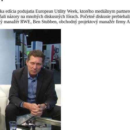
ka edícia podujatia European Utility Week, ktorého mediálnym partne
eňali názory na mnohých diskusných fórach. Početné diskusie prebieha
ktový manažér RWE, Ben Stubben, obchodný projektový manažér firmy A