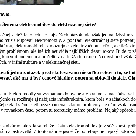
ava).
lenenia elektromobilov do elektrizačnej siete?
čnej siete? Je to jedna z najväčších otázok, nie však jediná. Myslím si 
ho musia kupovať elektromobily. Z pohľadu elektrizačnej siete potrebuje
ktúrou, elektromobilmi, samozrejme s elektrizačnou sieťou, ale tiež s 
ým problémom, ale iné ich neuvidia najbližších desať rokov. Bude to z
ky, ktorými budeme reálne čeliť v najbližších rokoch. Nemyslím si však
h, v infraštruktúre a v elektrizačnej sieti.
kovali jednu z otázok prediskutovávanú niekoľko rokov a to, že ho
ovať, aké majú byť cenové hladiny, potom sa objavili dotácie. Cla
iu. Elektromobily sú významne dotované a v krajine sa nachádza veľk
chlo sa rozširuje aj nabíjacia infraštruktúra, ktorá bola v začiatkoch 
ej elektrizačnej sieti nezaznamenali žiadne problémy. Je nám však jas
jali v rovnakom čase, potom tu teoreticky máme problém. Nejaký spôsob i
panikárim, ale zdá sa mi, že nástup elektromobilov je v súčasnosti príl
 nám zhasli svetlá. Z tohto nám je jasné, že potrebujeme nejaký pokroko