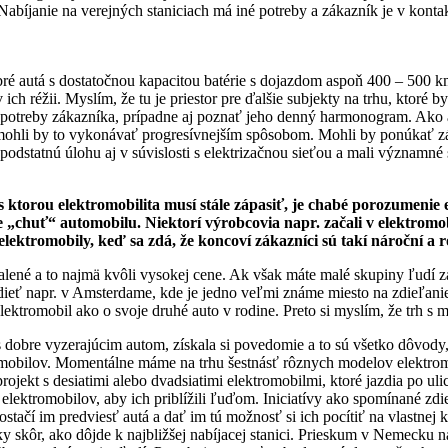
Nabíjanie na verejných staniciach má iné potreby a zákazník je v kont
 autá s dostatočnou kapacitou batérie s dojazdom aspoň 400 – 500 km a
ich réžii. Myslím, že tu je priestor pre ďalšie subjekty na trhu, ktoré 
potreby zákazníka, prípadne aj poznať jeho denný harmonogram. Ako ag
e mohli by to vykonávať progresívnejším spôsobom. Mohli by ponúkať zá
 podstatnú úlohu aj v súvislosti s elektrizačnou sieťou a mali významné s
s ktorou elektromobilita musí stále zápasiť, je chabé porozumenie e
je „chuť“ automobilu. Niektorí výrobcovia napr. začali v elektrom
lektromobily, keď sa zdá, že koncoví zákazníci sú takí nároční a
ialené a to najmä kvôli vysokej cene. Ak však máte malé skupiny ľudí 
idieť napr. v Amsterdame, kde je jedno veľmi známe miesto na zdieľanie
n elektromobil ako o svoje druhé auto v rodine. Preto si myslím, že trh s
 dobre vyzerajúcim autom, získala si povedomie a to sú všetko dôvody,
bilov. Momentálne máme na trhu šestnásť rôznych modelov elektromob
jekt s desiatimi alebo dvadsiatimi elektromobilmi, ktoré jazdia po uliciac
v elektromobilov, aby ich priblížili ľuďom. Iniciatívy ako spomínané z
tačí im predviesť autá a dať im tú možnosť si ich pocítiť na vlastnej k
rky skôr, ako dôjde k najbližšej nabíjacej stanici. Prieskum v Nemecku