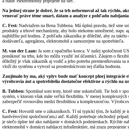
a riadiť elektromobily pripojené na sieť.
Na jednej strane je dobré, že sa trh neformoval až tak rýchlo, a
venovať práve téme smart, dátam a analýze z pohľadu nabíjania. 
C. Fest:
Nadviažem na Bena Tubbena. Má úplnú pravdu, tiež sme uskutočn
produkty a trhové mechanizmy, aby bolo niekomu umožnené, napr. agregá
najbližšiu pol hodinu. Z pohľadu zákazníka je dôležité, aby za takéto 
dodávateľa, agregátora, elektromobil a samozrejme na spotrebiteľa.
M. van der Laan:
Ja som z opačného konca. V našej spoločnosti USEF
ponúknuť na trhu, kde ho môžu využiť iní účastníci. Záujem o flexibi
dôležitý je však zákazník aj vodič a jeho potreba premiestňovania sa 
vloží do systému a vytvorí sa prostredníctvom nej ďalšia hodnota.
Zaujímalo by ma, aký vplyv bude mať koncept plnej integrácie ele
výrobcovia áut a spotrebitelia dostatočne efektívne a rýchlo na 
B. Tubben:
Spomínal som testy, ktoré sme uskutočnili. Tie boli v 
systém, v ktorom však máte veľkú flexibilitu. V menej komplexných sy
zabezpečiť rovnováhu medzi flexibilitou a komplexnosťou. Výrobcovia
C. Fest:
Hovorili sme o zákazníkoch. Tí sú typickí tým, že každý je 
hardvérovými spoločnosťam,i atď. Každý potrebuje obchodný prípad, p
je niečo úplne iné ako nabíjanie v domácich podmienkach. Rýchle nabí
elektromobil v domácej nabíjacej infraštruktúre, má zrazu prepojenie 