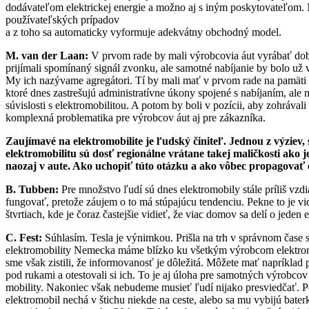
dodávateľom elektrickej energie a možno aj s iným poskytovateľom. 
používateľských prípadov
a z toho sa automaticky vyformuje adekvátny obchodný model.
M. van der Laan:
V prvom rade by mali výrobcovia áut vyrábať dobré
prijímali spomínaný signál zvonku, ale samotné nabíjanie by bolo už v 
My ich nazývame agregátori. Tí by mali mať v prvom rade na pamäti 
ktoré dnes zastrešujú administratívne úkony spojené s nabíjaním, al
súvislosti s elektromobilitou. A potom by boli v pozícii, aby zohrávali
komplexná problematika pre výrobcov áut aj pre zákazníka.
Zaujímavé na elektromobilite je ľudský činiteľ. Jednou z výziev, 
elektromobilitu sú dosť regionálne vrátane takej maličkosti ako 
naozaj v aute. Ako uchopiť túto otázku a ako vôbec propagovať e
B. Tubben:
Pre množstvo ľudí sú dnes elektromobily stále príliš vzd
fungovať, pretože záujem o to má stúpajúcu tendenciu. Pekne to je v
štvrtiach, kde je čoraz častejšie vidieť, že viac domov sa delí o jede
C. Fest:
Súhlasím. Tesla je výnimkou. Prišla na trh v správnom čase s
elektromobility Nemecka máme blízko ku všetkým výrobcom elektromo
sme však zistili, že informovanosť je dôležitá. Môžete mať napríklad pro
pod rukami a otestovali si ich. To je aj úloha pre samotných výrobco
mobility. Nakoniec však nebudeme musieť ľudí nijako presviedčať. Pos
elektromobil nechá v štichu niekde na ceste, alebo sa mu vybijú bate