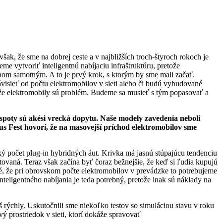
však, že sme na dobrej ceste a v najbližších troch-štyroch rokoch je
me vytvoriť inteligentnú nabíjaciu infraštruktúru, pretože
trhom samotným. A to je prvý krok, s ktorým by sme mali začať.
ávisieť od počtu elektromobilov v sieti alebo či budú vybudované
, že elektromobily sú problém. Budeme sa musieť s tým popasovať a
tspoty sú akési vrecká dopytu. Naše modely zavedenia neboli
us Fest hovorí, že na masovejší príchod elektromobilov sme
ý počet plug-in hybridných áut. Krivka má jasnú stúpajúcu tendenciu
dotovaná. Teraz však začína byť čoraz bežnejšie, že keď si ľudia kupujú
né, že pri obrovskom počte elektromobilov v prevádzke to potrebujeme
nteligentného nabíjania je teda potrebný, pretože inak sú náklady na
iš rýchly. Uskutočnili sme niekoľko testov so simuláciou stavu v roku
vý prostriedok v sieti, ktorí dokáže spravovať