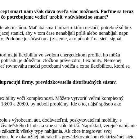
 Koncept smart nám však dáva oveľa viac možností. Poďme sa teraz
čo potrebujeme vedieť urobiť v súvislosti so smart?
rakcii s ňou. Mať iba smart infraštruktúru nestačí, potrebné sú tiež
j stanici, aby v tom čase nenabíjali príliš alebo nenabíjali napr.
y. Podobne je súčasťou aj zistenie, ako pôsobiť na sieť, signál,
torí majú flexibilitu vo svojom energetickom profile, ho môžu
pohľadu je dôležitou zložkou práve zdroj flexibility. Nemenej
ať rovnováhu medzi potrebami vodiča a extra flexibilitou, ktorú sa
olupracujú firmy, prevádzkovatelia distribučných sústav,
lexibility voči komplexnosti. Môžete vytvoriť veľmi komplexný
18:00 a 20:00, by neboli problémy. Ide o to, nájsť spôsob ako
polu s výrobcami áut, dodávateľmi, poskytovateľmi mobility, s
ateľského hľadiska sme si stále bližší. Napríklad, verejné nabíjanie
 zákazník všetky typy nabíjania. Ak chce integrovať svoj
iou. Je v okamžitej interakcii s prevádzkovateľom elektrizačnej siete,