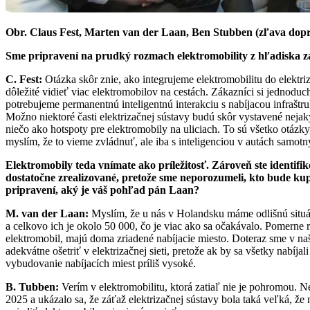
Obr. Claus Fest, Marten van der Laan, Ben Stubben (zľava dopr
Sme pripravení na prudký rozmach elektromobility z hľadiska zač
C. Fest:
Otázka skôr znie, ako integrujeme elektromobilitu do elektriza
dôležité vidieť viac elektromobilov na cestách. Zákazníci si jednoduc
potrebujeme permanentnú inteligentnú interakciu s nabíjacou infraštru
Možno niektoré časti elektrizačnej sústavy budú skôr vystavené nejak
niečo ako hotspoty pre elektromobily na uliciach. To sú všetko otáz
myslím, že to vieme zvládnuť, ale iba s inteligenciou v autách samotnýc
Elektromobily teda vnímate ako príležitosť. Zároveň ste identifi
dostatočne zrealizované, pretože sme neporozumeli, kto bude kup
pripravení, aký je váš pohľad pán Laan?
M. van der Laan:
Myslím, že u nás v Holandsku máme odlišnú situác
a celkovo ich je okolo 50 000, čo je viac ako sa očakávalo. Pomerne rý
elektromobil, majú doma zriadené nabíjacie miesto. Doteraz sme v naš
adekvátne ošetriť v elektrizačnej sieti, pretože ak by sa všetky nabí
vybudovanie nabíjacích miest príliš vysoké.
B. Tubben:
Verím v elektromobilitu, ktorá zatiaľ nie je pohromou. Ne
2025 a ukázalo sa, že záťaž elektrizačnej sústavy bola taká veľká, že