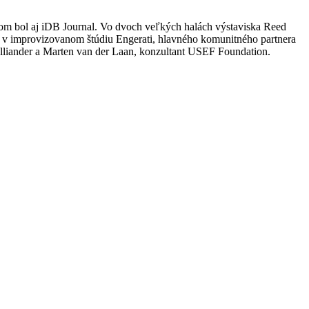
rom bol aj iDB Journal. Vo dvoch veľkých halách výstaviska Reed
li v improvizovanom štúdiu Engerati, hlavného komunitného partnera
lliander a Marten van der Laan, konzultant USEF Foundation.