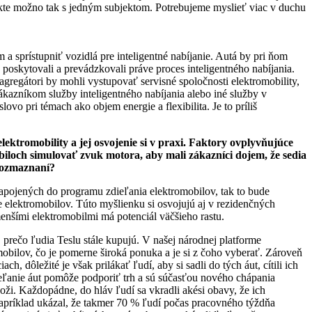
akte možno tak s jedným subjektom. Potrebujeme myslieť viac v duchu
 sprístupniť vozidlá pre inteligentné nabíjanie. Autá by pri ňom
by poskytovali a prevádzkovali práve proces inteligentného nabíjania.
regátori by mohli vystupovať servisné spoločnosti elektromobility,
kazníkom služby inteligentného nabíjania alebo iné služby v
lovo pri témach ako objem energie a flexibilita. Je to príliš
lektromobility a jej osvojenie si v praxi. Faktory ovplyvňujúce
obiloch simulovať zvuk motora, aby mali zákazníci dojem, že sedia
 rozmaznaní?
zapojených do programu zdieľania elektromobilov, tak to bude
 elektromobilov. Túto myšlienku si osvojujú aj v rezidenčných
 menšími elektromobilmi má potenciál väčšieho rastu.
 prečo ľudia Teslu stále kupujú. V našej národnej platforme
ilov, čo je pomerne široká ponuka a je si z čoho vyberať. Zároveň
h, dôležité je však prilákať ľudí, aby si sadli do tých áut, cítili ich
dieľanie áut pomôže podporiť trh a sú súčasťou nového chápania
oži. Každopádne, do hláv ľudí sa vkradli akési obavy, že ich
 napríklad ukázal, že takmer 70 % ľudí počas pracovného týždňa