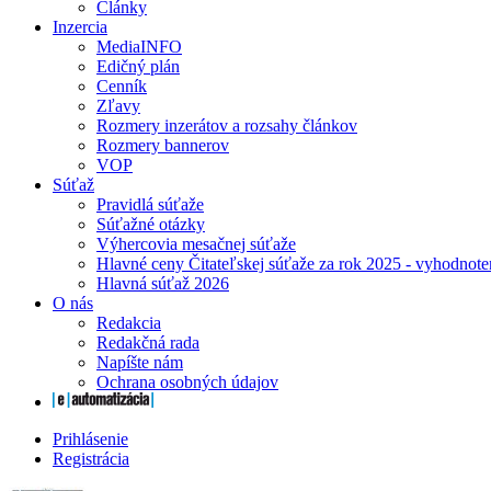
Články
Inzercia
MediaINFO
Edičný plán
Cenník
Zľavy
Rozmery inzerátov a rozsahy článkov
Rozmery bannerov
VOP
Súťaž
Pravidlá súťaže
Súťažné otázky
Výhercovia mesačnej súťaže
Hlavné ceny Čitateľskej súťaže za rok 2025 - vyhodnote
Hlavná súťaž 2026
O nás
Redakcia
Redakčná rada
Napíšte nám
Ochrana osobných údajov
Prihlásenie
Registrácia