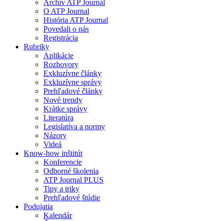
Archív ATP Journal
O ATP Journal
História ATP Journal
Povedali o nás
Registrácia
Rubriky
Aplikácie
Rozhovory
Exkluzívne články
Exkluzívne správy
Prehľadové články
Nové trendy
Krátke správy
Literatúra
Legislatíva a normy
Názory
Videá
Know-how inštitút
Konferencie
Odborné školenia
ATP Journal PLUS
Tipy a triky
Prehľadové štúdie
Podujatia
Kalendár