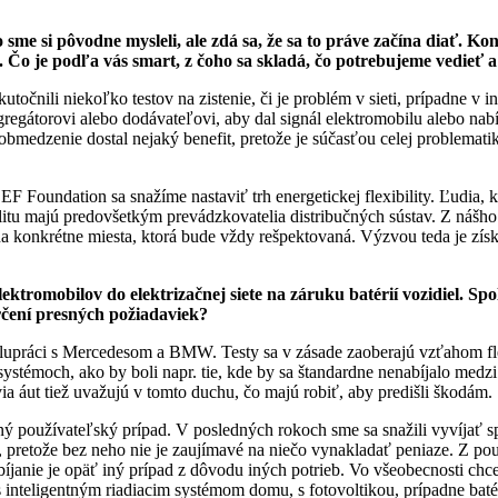
ko sme si pôvodne mysleli, ale zdá sa, že sa to práve začína diať.
Čo je podľa vás smart, z čoho sa skladá, čo potrebujeme vedieť a 
ili niekoľko testov na zistenie, či je problém v sieti, prípadne v inte
torovi alebo dodávateľovi, aby dal signál elektromobilu alebo nabíjace
obmedzenie dostal nejaký benefit, pretože je súčasťou celej problematik
 Foundation sa snažíme nastaviť trh energetickej flexibility. Ľudia, k
litu majú predovšetkým prevádzkovatelia distribučných sústav. Z nášho 
na konkrétne miesta, ktorá bude vždy rešpektovaná. Výzvou teda je získ
ktromobilov do elektrizačnej siete na záruku batérií vozidiel. Sp
určení presných požiadaviek?
spolupráci s Mercedesom a BMW. Testy sa v zásade zaoberajú vzťahom f
stémoch, ako by boli napr. tie, kde by sa štandardne nenabíjalo medzi 
 áut tiež uvažujú v tomto duchu, čo majú robiť, aby predišli škodám.
iný používateľský prípad. V posledných rokoch sme sa snažili vyvíjať s
retože bez neho nie je zaujímavé na niečo vynakladať peniaze. Z použív
janie je opäť iný prípad z dôvodu iných potrieb. Vo všeobecnosti chce
s inteligentným riadiacim systémom domu, s fotovoltikou, prípadne batér