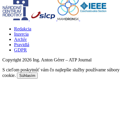
Redakcia
Inzercia
Archív
Pravidlá
GDPR
Copyright 2026 Ing. Anton Gérer – ATP Journal
S cieľom poskytnúť vám čo najlepšie služby používame súbory
cookie.
Súhlasím