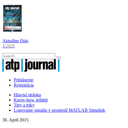
Aktuálne číslo
4/2026
Prihlásenie
Registrácia
Hlavná stránka
Know-how inštitút
Tipy a triky
Logovanie signálu v prostredí MATLAB Simulink
30. April 2015