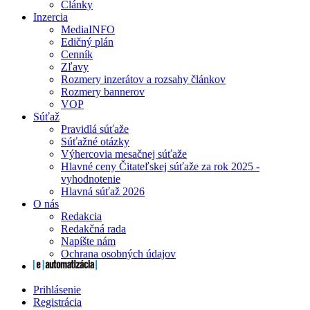
Články
Inzercia
MediaINFO
Edičný plán
Cenník
Zľavy
Rozmery inzerátov a rozsahy článkov
Rozmery bannerov
VOP
Súťaž
Pravidlá súťaže
Súťažné otázky
Výhercovia mesačnej súťaže
Hlavné ceny Čitateľskej súťaže za rok 2025 -
vyhodnotenie
Hlavná súťaž 2026
O nás
Redakcia
Redakčná rada
Napíšte nám
Ochrana osobných údajov
Prihlásenie
Registrácia