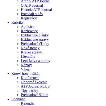
Archív ATP Journal
O ATP Journal
História ATP Journal
Povedali o nás
Registrácia
Rubriky
Aplikácie
Rozhovory
Exkluzívne články
Exkluzívne správy
Prehľadové články
Nové trendy
Krátke správy
Literatúra
Legislatíva a normy
Názory
Videá
Know-how inštitút
Konferencie
Odborné školenia
ATP Journal PLUS
Tipy a triky
Prehľadové štúdie
Podujatia
Kalendár