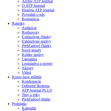
Archív ATP Journal
O ATP Journal
História ATP Journal
Povedali o nás
Registrácia
Rubriky
Aplikácie
Rozhovory
Exkluzívne články
Exkluzívne správy
Prehľadové články
Nové trendy
Krátke správy
Literatúra
Legislatíva a normy
Názory
Videá
Know-how inštitút
Konferencie
Odborné školenia
ATP Journal PLUS
Tipy a triky
Prehľadové štúdie
Podujatia
Kalendár