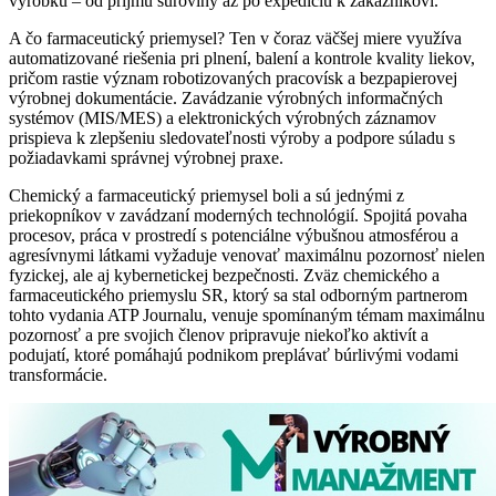
výrobku – od príjmu suroviny až po expedíciu k zákazníkovi.
A čo farmaceutický priemysel? Ten v čoraz väčšej miere využíva
automatizované riešenia pri plnení, balení a kontrole kvality liekov,
pričom rastie význam robotizovaných pracovísk a bezpapierovej
výrobnej dokumentácie. Zavádzanie výrobných informačných
systémov (MIS/MES) a elektronických výrobných záznamov
prispieva k zlepšeniu sledovateľnosti výroby a podpore súladu s
požiadavkami správnej výrobnej praxe.
Chemický a farmaceutický priemysel boli a sú jednými z
priekopníkov v zavádzaní moderných technológií. Spojitá povaha
procesov, práca v prostredí s potenciálne výbušnou atmosférou a
agresívnymi látkami vyžaduje venovať maximálnu pozornosť nielen
fyzickej, ale aj kybernetickej bezpečnosti. Zväz chemického a
farmaceutického priemyslu SR, ktorý sa stal odborným partnerom
tohto vydania ATP Journalu, venuje spomínaným témam maximálnu
pozornosť a pre svojich členov pripravuje niekoľko aktivít a
podujatí, ktoré pomáhajú podnikom preplávať búrlivými vodami
transformácie.