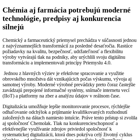
Chémia aj farmácia potrebujú moderné
technológie, predpisy aj konkurencia
silnejú
Chemický a farmaceutický priemysel prechádza v súčasnosti jednou
z najvýznamnejších transformácií za posledné desaťročia. Rastúce
požiadavky na kvalitu, bezpečnosť, udržateľnosť a flexibilitu
výroby vytvárajú tlak na podniky, aby urýchlili svoju digitálnu
transformáciu a implementovali princípy Priemyslu 4.0.
Jednou z hlavných výziev je efektívne spracovanie a využitie
obrovského množstva dát vznikajúcich počas výskumu, vývoja aj
samotnej výroby. Moderné výrobné prevádzky preto čoraz častejšie
zavádzajú prepojené informačné systémy, snímače internetu vecí
(IIoT) a platformy na zber a analýzu údajov v reálnom čase.
Digitalizácia umožňuje lepšie monitorovanie procesov, rýchlejšie
odhaľovanie odchýlok a prijímanie kvalifikovaných rozhodnutí
založených na dátach namiesto intuície. Práve tento prístup si zvolila
aj spoločnosť Chemolak. Tlak na konkurencieschopnosť a
efektívnejšie využívanie zdrojov priviedol spoločnosť k
systematickej digitalizácii, ktorá dnes pokrýva celý životný cyklus