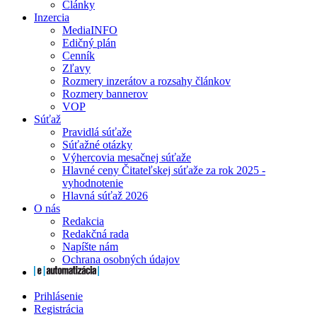
Články
Inzercia
MediaINFO
Edičný plán
Cenník
Zľavy
Rozmery inzerátov a rozsahy článkov
Rozmery bannerov
VOP
Súťaž
Pravidlá súťaže
Súťažné otázky
Výhercovia mesačnej súťaže
Hlavné ceny Čitateľskej súťaže za rok 2025 -
vyhodnotenie
Hlavná súťaž 2026
O nás
Redakcia
Redakčná rada
Napíšte nám
Ochrana osobných údajov
Prihlásenie
Registrácia