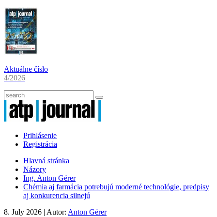
Aktuálne číslo
4/2026
Prihlásenie
Registrácia
Hlavná stránka
Názory
Ing. Anton Gérer
Chémia aj farmácia potrebujú moderné technológie, predpisy
aj konkurencia silnejú
8. July 2026
| Autor:
Anton Gérer