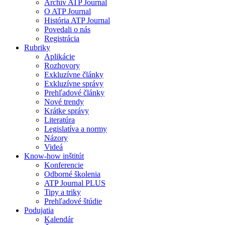
Archív ATP Journal
O ATP Journal
História ATP Journal
Povedali o nás
Registrácia
Rubriky
Aplikácie
Rozhovory
Exkluzívne články
Exkluzívne správy
Prehľadové články
Nové trendy
Krátke správy
Literatúra
Legislatíva a normy
Názory
Videá
Know-how inštitút
Konferencie
Odborné školenia
ATP Journal PLUS
Tipy a triky
Prehľadové štúdie
Podujatia
Kalendár