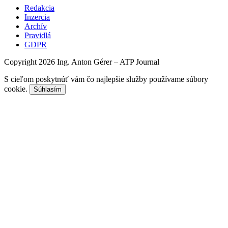
Redakcia
Inzercia
Archív
Pravidlá
GDPR
Copyright 2026 Ing. Anton Gérer – ATP Journal
S cieľom poskytnúť vám čo najlepšie služby používame súbory
cookie.
Súhlasím