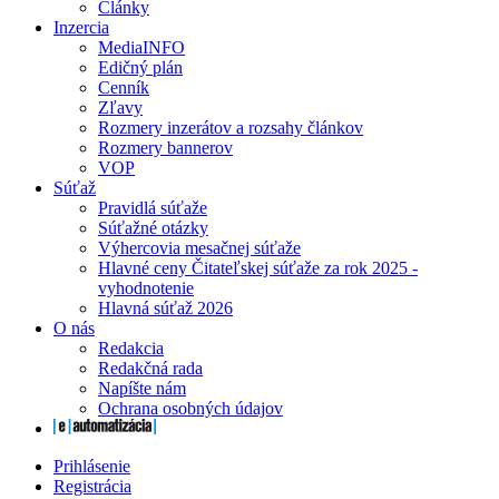
Články
Inzercia
MediaINFO
Edičný plán
Cenník
Zľavy
Rozmery inzerátov a rozsahy článkov
Rozmery bannerov
VOP
Súťaž
Pravidlá súťaže
Súťažné otázky
Výhercovia mesačnej súťaže
Hlavné ceny Čitateľskej súťaže za rok 2025 -
vyhodnotenie
Hlavná súťaž 2026
O nás
Redakcia
Redakčná rada
Napíšte nám
Ochrana osobných údajov
Prihlásenie
Registrácia