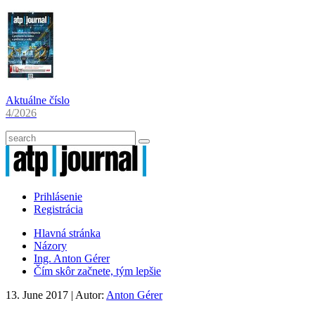
Aktuálne číslo
4/2026
Prihlásenie
Registrácia
Hlavná stránka
Názory
Ing. Anton Gérer
Čím skôr začnete, tým lepšie
13. June 2017
| Autor:
Anton Gérer