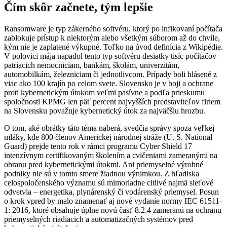
Čím skôr začnete, tým lepšie
Ransomware je typ zákerného softvéru, ktorý po infikovaní počítača
zablokuje prístup k niektorým alebo všetkým súborom až do chvíle,
kým nie je zaplatené výkupné. Toľko na úvod definícia z Wikipédie.
V polovici mája napadol tento typ softvéru desiatky tisíc počítačov
patriacich nemocniciam, bankám, školám, univerzitám,
automobilkám, železniciam či jednotlivcom. Prípady boli hlásené z
viac ako 100 krajín po celom svete. Slovensko je v boji a ochrane
proti kybernetickým útokom veľmi pasívne a podľa prieskumu
spoločnosti KPMG len päť percent najvyšších predstaviteľov firiem
na Slovensku považuje kybernetický útok za najväčšiu hrozbu.
O tom, aké obrátky táto téma naberá, svedčia správy spoza veľkej
mláky, kde 800 členov Americkej národnej stráže (U. S. National
Guard) prejde tento rok v rámci programu Cyber Shield 17
intenzívnym certifikovaným školením a cvičeniami zameranými na
obranu pred kybernetickými útokmi. Ani priemyselné výrobné
podniky nie sú v tomto smere žiadnou výnimkou. Z hľadiska
celospoločenského významu sú mimoriadne citlivé najmä sieťové
odvetvia – energetika, plynárenský či vodárenský priemysel. Posun
o krok vpred by malo znamenať aj nové vydanie normy IEC 61511-
1: 2016, ktoré obsahuje úplne novú časť 8.2.4 zameranú na ochranu
priemyselných riadiacich a automatizačných systémov pred