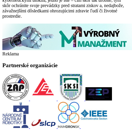
kybernetickými útokmi, jedno je isté – čím skôr tak urobíte, tým
skôr ochránite svoje prevádzky pred stratami ziskov a, nedajbože,
závažnejšími dôsledkami ohrozujúcimi zdravie ľudí či životné
prostredie.
Reklama
Partnerské organizácie