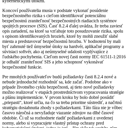
kybernetickými útokmi.
Koncoví používatelia musia v podstate vykonať posúdenie
bezpečnostného rizika s cieľom identifikovať potenciálnu
bezpečnostnú zraniteľnosť bezpečnostných riadiacich systémov
spojitých procesov (SIS). Časť 8.2.4 ďalej uvádza, že treba zaviesť
opis zariadení, na ktoré sa vzťahuje toto posudzovanie rizika, spolu
s opisom identifikovaných hrozieb, ktoré by mohli zneužiť slabé
miesta a predstavovať bezpečnostnú hrozbu. V hodnotení by mali
byť zahrnuté tiež úmyselné útoky na hardvér, aplikačné programy a
súvisiaci softvér, ako aj neúmyselné udalosti vyplývajúce z
ľudského pochybenia. Cieľom novej časti normy IEC 61511-1:2016
je odhaliť zraniteľnosť SIS a jeho schopnosť vykonávať
bezpečnostné funkcie.
Pre mnohých používateľov budú požiadavky časti 8.2.4 nové a
nebude jednoduché rozhodnúť sa, kde začať. Podobne ako v
prípade životného cyklu bezpečnosti, aj tieto nové požiadavky
možno realizovať v etapách prostredníctvom vypracovania stratégie
a plánu implementácie. V prvom kroku by bolo dobré posúdiť
„priepasti“, ktoré určia, na čo sa treba prioritne sústrediť, a načrtnú
stratégiu dosiahnutia zhody s požiadavkami. Táto fáza nie je vôbec
časovo náročná a nevyžaduje viazanie zdrojov na dlhé časové
obdobie. Či už sa rozhodnete riadiť požiadavkami z uvedenej
normy, alebo si vypracujete vlastný prístup ochrany pred