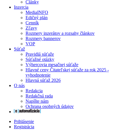
Články
Inzercia
MediaINFO
Edičný plán
Cenník
Zľavy
Rozmery inzerátov a rozsahy článkov
Rozmery bannerov
VOP
Súťaž
Pravidlá súťaže
Súťažné otázky
Výhercovia mesačnej súťaže
Hlavné ceny Čitateľskej súťaže za rok 2025 -
vyhodnotenie
Hlavná súťaž 2026
O nás
Redakcia
Redakčná rada
Napíšte nám
Ochrana osobných údajov
Prihlásenie
Registrácia