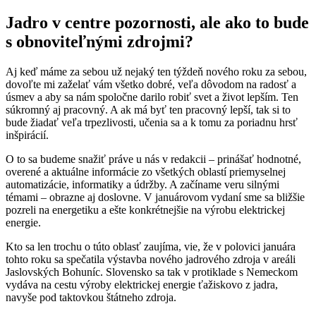
Jadro v centre pozornosti, ale ako to bude
s obnoviteľnými zdrojmi?
Aj keď máme za sebou už nejaký ten týždeň nového roku za sebou,
dovoľte mi zaželať vám všetko dobré, veľa dôvodom na radosť a
úsmev a aby sa nám spoločne darilo robiť svet a život lepším. Ten
súkromný aj pracovný. A ak má byť ten pracovný lepší, tak si to
bude žiadať veľa trpezlivosti, učenia sa a k tomu za poriadnu hrsť
inšpirácií.
O to sa budeme snažiť práve u nás v redakcii – prinášať hodnotné,
overené a aktuálne informácie zo všetkých oblastí priemyselnej
automatizácie, informatiky a údržby. A začíname veru silnými
témami – obrazne aj doslovne. V januárovom vydaní sme sa bližšie
pozreli na energetiku a ešte konkrétnejšie na výrobu elektrickej
energie.
Kto sa len trochu o túto oblasť zaujíma, vie, že v polovici januára
tohto roku sa spečatila výstavba nového jadrového zdroja v areáli
Jaslovských Bohuníc. Slovensko sa tak v protiklade s Nemeckom
vydáva na cestu výroby elektrickej energie ťažiskovo z jadra,
navyše pod taktovkou štátneho zdroja.