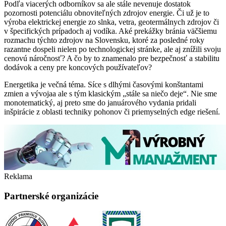
Podľa viacerých odborníkov sa ale stále nevenuje dostatok
pozornosti potenciálu obnoviteľných zdrojov energie. Či už je to
výroba elektrickej energie zo slnka, vetra, geotermálnych zdrojov či
v špecifických prípadoch aj vodíka. Aké prekážky bránia väčšiemu
rozmachu týchto zdrojov na Slovensku, ktoré za posledné roky
razantne dospeli nielen po technologickej stránke, ale aj znížili svoju
cenovú náročnosť? A čo by to znamenalo pre bezpečnosť a stabilitu
dodávok a ceny pre koncových používateľov?
Energetika je večná téma. Síce s dlhými časovými konštantami
zmien a vývojaa ale s tým klasickým „stále sa niečo deje“. Nie sme
monotematický, aj preto sme do januárového vydania pridali
inšpirácie z oblasti techniky pohonov či priemyselných edge riešení.
Reklama
Partnerské organizácie