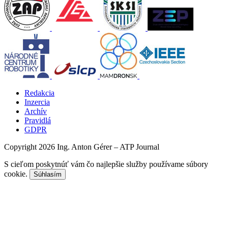
Redakcia
Inzercia
Archív
Pravidlá
GDPR
Copyright 2026 Ing. Anton Gérer – ATP Journal
S cieľom poskytnúť vám čo najlepšie služby používame súbory
cookie.
Súhlasím