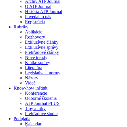
Archív ATP Journal
O ATP Journal
História ATP Journal
Povedali o nás
Registrácia
Rubriky
Aplikácie
Rozhovory
Exkluzívne články
Exkluzívne správy
Prehľadové články
Nové trendy
Krátke správy
Literatúra
Legislatíva a normy
Názory
Videá
Know-how inštitút
Konferencie
Odborné školenia
ATP Journal PLUS
Tipy a triky
Prehľadové štúdie
Podujatia
Kalendár