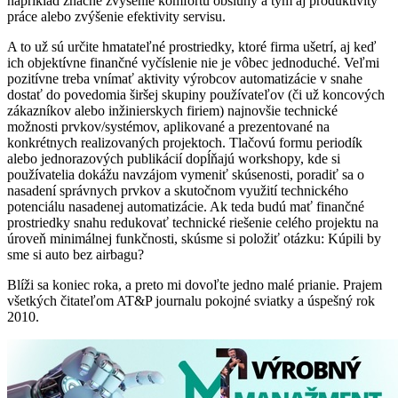
napríklad značné zvýšenie komfortu obsluhy a tým aj produktivity
práce alebo zvýšenie efektivity servisu.
A to už sú určite hmatateľné prostriedky, ktoré firma ušetrí, aj keď
ich objektívne finančné vyčíslenie nie je vôbec jednoduché. Veľmi
pozitívne treba vnímať aktivity výrobcov automatizácie v snahe
dostať do povedomia širšej skupiny používateľov (či už koncových
zákazníkov alebo inžinierskych firiem) najnovšie technické
možnosti prvkov/systémov, aplikované a prezentované na
konkrétnych realizovaných projektoch. Tlačovú formu periodík
alebo jednorazových publikácií dopĺňajú workshopy, kde si
používatelia dokážu navzájom vymeniť skúsenosti, poradiť sa o
nasadení správnych prvkov a skutočnom využití technického
potenciálu nasadenej automatizácie. Ak teda budú mať finančné
prostriedky snahu redukovať technické riešenie celého projektu na
úroveň minimálnej funkčnosti, skúsme si položiť otázku: Kúpili by
sme si auto bez airbagu?
Blíži sa koniec roka, a preto mi dovoľte jedno malé prianie. Prajem
všetkých čitateľom AT&P journalu pokojné sviatky a úspešný rok
2010.