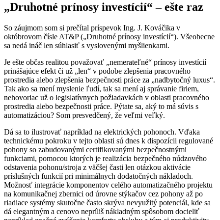
„Druhotné prínosy investícií“ – ešte raz
So záujmom som si prečítal príspevok Ing. J. Kováčika v
októbrovom čísle AT&P („Druhotné prínosy investícií“). Všeobecne
sa nedá ináč len súhlasiť s vyslovenými myšlienkami.
Je ešte občas realitou považovať „nemerateľné“ prínosy investícií
prinášajúce efekt či už „len“ v podobe zlepšenia pracovného
prostredia alebo zlepšenia bezpečnosti práce za „nadbytočný luxus“.
Tak ako sa mení myslenie ľudí, tak sa mení aj správanie firiem,
nehovoriac už o legislatívnych požiadavkách v oblasti pracovného
prostredia alebo bezpečnosti práce. Pýtate sa, aký to má súvis s
automatizáciou? Som presvedčený, že veľmi veľký.
Dá sa to ilustrovať napríklad na elektrických pohonoch. Vďaka
technickému pokroku v tejto oblasti sú dnes k dispozícii regulované
pohony so zabudovanými certifikovanými bezpečnostnými
funkciami, pomocou ktorých je realizácia bezpečného núdzového
odstavenia pohonu/stroja z väčšej časti len otázkou aktivácie
príslušných funkcií pri minimálnych dodatočných nákladoch.
Možnosť integrácie komponentov celého automatizačného projektu
na komunikačnej zbernici od úrovne stýkačov cez pohony až po
riadiace systémy skutočne často skrýva nevyužitý potenciál, kde sa
dá elegantným a cenovo nepríliš nákladným spôsobom docieliť