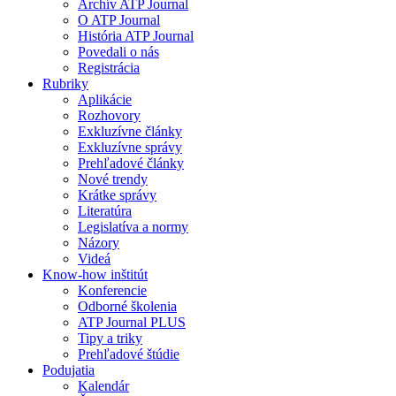
Archív ATP Journal
O ATP Journal
História ATP Journal
Povedali o nás
Registrácia
Rubriky
Aplikácie
Rozhovory
Exkluzívne články
Exkluzívne správy
Prehľadové články
Nové trendy
Krátke správy
Literatúra
Legislatíva a normy
Názory
Videá
Know-how inštitút
Konferencie
Odborné školenia
ATP Journal PLUS
Tipy a triky
Prehľadové štúdie
Podujatia
Kalendár