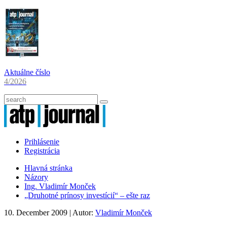
Aktuálne číslo
4/2026
Prihlásenie
Registrácia
Hlavná stránka
Názory
Ing. Vladimír Monček
„Druhotné prínosy investícií“ – ešte raz
10. December 2009
| Autor:
Vladimír Monček