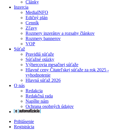
Články
Inzercia
MediaINFO
Edičný plán
Cenník
Zľavy
Rozmery inzerátov a rozsahy článkov
Rozmery bannerov
VOP
Súťaž
Pravidlá súťaže
Súťažné otázky
Výhercovia mesačnej súťaže
Hlavné ceny Čitateľskej súťaže za rok 2025 -
vyhodnotenie
Hlavná súťaž 2026
O nás
Redakcia
Redakčná rada
Napíšte nám
Ochrana osobných údajov
Prihlásenie
Registrácia