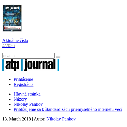
Aktuálne číslo
4/2026
Prihlásenie
Registrácia
Hlavná stránka
Názory
Nikolay Pankov
Približujeme sa k štandardizácii priemyselného internetu vecí
13. March 2018
| Autor:
Nikolay Pankov