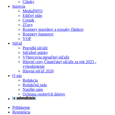
Články
Inzercia
MediaINFO
Edičný plán
Cenník
Zľavy
Rozmery inzerátov a rozsahy článkov
Rozmery bannerov
VOP
Súťaž
Pravidlá súťaže
Súťažné otázky
Výhercovia mesačnej súťaže
Hlavné ceny Čitateľskej súťaže za rok 2025 -
vyhodnotenie
Hlavná súťaž 2026
O nás
Redakcia
Redakčná rada
Napíšte nám
Ochrana osobných údajov
Prihlásenie
Registrácia