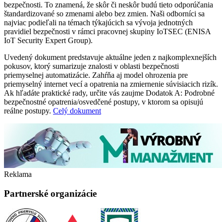
bezpečnosti. To znamená, že skôr či neskôr budú tieto odporúčania
štandardizované so zmenami alebo bez zmien. Naši odborníci sa
najviac podieľali na témach týkajúcich sa vývoja jednotných
pravidiel bezpečnosti v rámci pracovnej skupiny IoTSEC (ENISA
IoT Security Expert Group).
Uvedený dokument predstavuje aktuálne jeden z najkomplexnejších
pokusov, ktorý sumarizuje znalosti v oblasti bezpečnosti
priemyselnej automatizácie. Zahŕňa aj model ohrozenia pre
priemyselný internet vecí a opatrenia na zmiernenie súvisiacich rizík.
Ak hľadáte praktické rady, určite vás zaujme Dodatok A: Podrobné
bezpečnostné opatrenia/osvedčené postupy, v ktorom sa opisujú
reálne postupy.
Celý dokument
Reklama
Partnerské organizácie