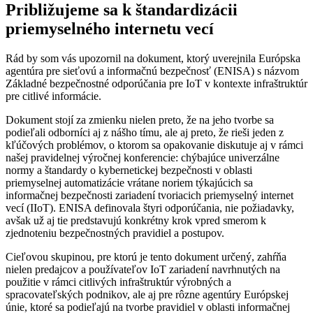
Približujeme sa k štandardizácii
priemyselného internetu vecí
Rád by som vás upozornil na dokument, ktorý uverejnila Európska
agentúra pre sieťovú a informačnú bezpečnosť (ENISA) s názvom
Základné bezpečnostné odporúčania pre IoT v kontexte infraštruktúr
pre citlivé informácie.
Dokument stojí za zmienku nielen preto, že na jeho tvorbe sa
podieľali odborníci aj z nášho tímu, ale aj preto, že rieši jeden z
kľúčových problémov, o ktorom sa opakovanie diskutuje aj v rámci
našej pravidelnej výročnej konferencie: chýbajúce univerzálne
normy a štandardy o kybernetickej bezpečnosti v oblasti
priemyselnej automatizácie vrátane noriem týkajúcich sa
informačnej bezpečnosti zariadení tvoriacich priemyselný internet
vecí (IIoT). ENISA definovala štyri odporúčania, nie požiadavky,
avšak už aj tie predstavujú konkrétny krok vpred smerom k
zjednoteniu bezpečnostných pravidiel a postupov.
Cieľovou skupinou, pre ktorú je tento dokument určený, zahŕňa
nielen predajcov a používateľov IoT zariadení navrhnutých na
použitie v rámci citlivých infraštruktúr výrobných a
spracovateľských podnikov, ale aj pre rôzne agentúry Európskej
únie, ktoré sa podieľajú na tvorbe pravidiel v oblasti informačnej