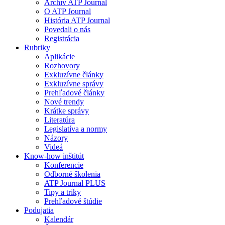
Archív ATP Journal
O ATP Journal
História ATP Journal
Povedali o nás
Registrácia
Rubriky
Aplikácie
Rozhovory
Exkluzívne články
Exkluzívne správy
Prehľadové články
Nové trendy
Krátke správy
Literatúra
Legislatíva a normy
Názory
Videá
Know-how inštitút
Konferencie
Odborné školenia
ATP Journal PLUS
Tipy a triky
Prehľadové štúdie
Podujatia
Kalendár