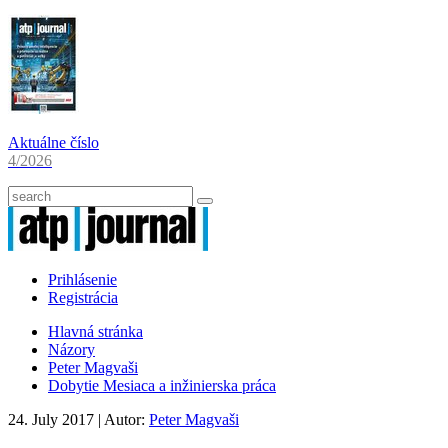
Aktuálne číslo
4/2026
Prihlásenie
Registrácia
Hlavná stránka
Názory
Peter Magvaši
Dobytie Mesiaca a inžinierska práca
24. July 2017
| Autor:
Peter Magvaši