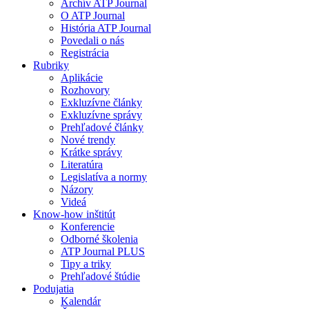
Archív ATP Journal
O ATP Journal
História ATP Journal
Povedali o nás
Registrácia
Rubriky
Aplikácie
Rozhovory
Exkluzívne články
Exkluzívne správy
Prehľadové články
Nové trendy
Krátke správy
Literatúra
Legislatíva a normy
Názory
Videá
Know-how inštitút
Konferencie
Odborné školenia
ATP Journal PLUS
Tipy a triky
Prehľadové štúdie
Podujatia
Kalendár