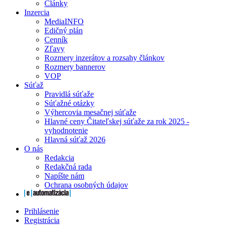
Články
Inzercia
MediaINFO
Edičný plán
Cenník
Zľavy
Rozmery inzerátov a rozsahy článkov
Rozmery bannerov
VOP
Súťaž
Pravidlá súťaže
Súťažné otázky
Výhercovia mesačnej súťaže
Hlavné ceny Čitateľskej súťaže za rok 2025 -
vyhodnotenie
Hlavná súťaž 2026
O nás
Redakcia
Redakčná rada
Napíšte nám
Ochrana osobných údajov
Prihlásenie
Registrácia