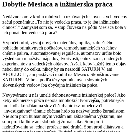
Dobytie Mesiaca a inžinierska práca
Nedávno som v kruhu múdrych a uznávaných slovenských vedcov
začul poznámku: „To nie je vedecká práca, to je iba inžinierska
činnosť.“ Zamyslel som sa. Vstup človeka na pôdu Mesiaca bola v
ich poňatí len vedecká práca?
Výpočet orbít, vývoj nových materiálov, optiky, z dnešného
pohľadu primitívnych počítačov, termodynamických vzťahov,
chémie paliva, automatizovanej regulácie, automatov určite bolo
výsledkom množstva nápadov, tvorivosti, entuziazmu, riadených
experimentov a vedeckých objavov. Avšak keby každý tento objav
nebol daný do celku, nikdy by sa nezrodil SATURN V, ani
APOLLO 11, ani pristávací modul na Mesiaci. Skonštruovanie
SATURNU V bola podľa tézy spomínaných slovutných
slovenských vedcov iba obyčajná inžinierska práca.
Nevytvárame u nás umelé dehonestovanie inžinierskej práce? Ako
keby inžinierska práca nebola mnohokrát tvorivejšia, potrebnejšia
pre ľudí ako zlátanina slov či čarbaníc tzv. umelcov či
„investigatívne“ táranie občana hrdo sa nazývajúceho žurnalistom.
Nie som proti humanitným vedám ani základnému výskumu, nie
som proti kultúre ani slobodnej žurnalistike. Som proti
nadraďovaniu sa jednej profesie nad druhú. Som proti elitárstvu a