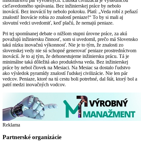
misionárstvu pár vyvolených. Ľudská civilizácia je výslednicou
cieľavedomého správania. Bez inžinierskej práce by nebolo
inovácií. Bez inovácií by nebolo pokroku. Platí: „Veda robí z peňazí
znalosti! Inovácie robia zo znalostí peniaze!“ To by si mali aj
slovutní vedci uvedomiť, keď plačú, že nemajú peniaze.
Pri tej spomínanej debate o nižšom stupni úrovne práce, za akú
považujú inžiniersku činnosť, som si uvedomil, prečo má Slovensko
takú nízku inovačnú výkonnosť. Nie je to tým, že znalosti zo
slovenskej vedy nie sú schopné generovať peniaze prostredníctvom
inovácií. Je to aj tým, že dehonestujeme inžiniersku prácu. Tá je
minimálne taká dôležitá ako produktívna veda. Bez inžinierskej
práce by nebol človek na Mesiaci. Na Mesiac sa dostalo ľudstvo
ako výsledok pyramídy znalostí ľudskej civilizácie. Nie len pár
vedcov. Peniaze, ktoré na tú cestu boli potrebné, dal štát, ktorý bol a
patrí medzi inovačných vodcov.
Reklama
Partnerské organizácie