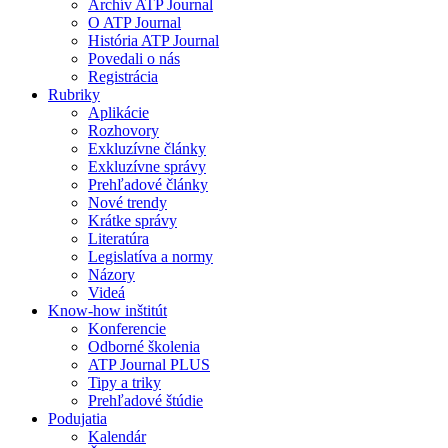
Archív ATP Journal
O ATP Journal
História ATP Journal
Povedali o nás
Registrácia
Rubriky
Aplikácie
Rozhovory
Exkluzívne články
Exkluzívne správy
Prehľadové články
Nové trendy
Krátke správy
Literatúra
Legislatíva a normy
Názory
Videá
Know-how inštitút
Konferencie
Odborné školenia
ATP Journal PLUS
Tipy a triky
Prehľadové štúdie
Podujatia
Kalendár