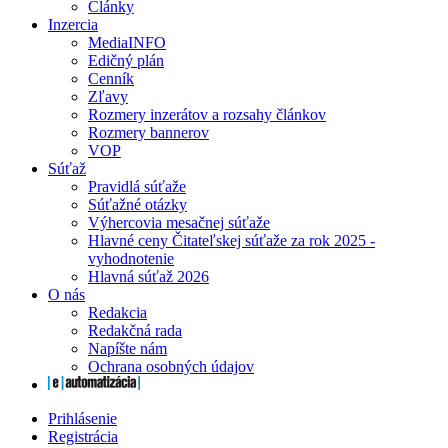
Články
Inzercia
MediaINFO
Edičný plán
Cenník
Zľavy
Rozmery inzerátov a rozsahy článkov
Rozmery bannerov
VOP
Súťaž
Pravidlá súťaže
Súťažné otázky
Výhercovia mesačnej súťaže
Hlavné ceny Čitateľskej súťaže za rok 2025 -
vyhodnotenie
Hlavná súťaž 2026
O nás
Redakcia
Redakčná rada
Napíšte nám
Ochrana osobných údajov
Prihlásenie
Registrácia