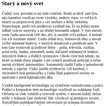
Starý a nový svet
Čudný svet, povedia si raz naše vnúčatá. Budú sa diviť nad tým,
ako kamióny vozili po svete výrobky, tankery ropu, vo veľkých
rúrach sa prepravoval plyn a cez stožiare a drôty elektrina.
Nepochopia, prečo ich predkovia vyrábali tak, že na jednej strane
míňali vzácne suroviny a na druhej hromadili odpad. V tom starom
svete ľudia pracovali celé dni, aby si zarobili veľa peňazí. A nemali
čas ich rozumne minúť. Ľudia rúbali lesy, betónovali lúky a stavali
veľké sklenené budovy, v ktorých skladovali a predávali autá. V
tom čase existovali aj podivné firmy – pošta, televízia, rozhlas,
poisťovňa, banka, zmenáreň, notár, tlačiareň reklamných letákov,
stravných lístkov a ďalších nezmyslov. Okolo ciest boli tabule, na
ktoré sa lepili rôzne plagáty a pri cestách postávali policajti a ručne
merali rýchlosť automobilov. Automobily riadili ľudia a spôsobovali
nehody a zápchy. Vlaky jazdili rýchlosťou 120 km/hod, v
obchodoch boli predavačky a ľudia čítali papierové noviny so
správami z predchádzajúceho dňa.
Vznikli inteligentné technológie na uľahčenie rozhodovania a práce.
Politici a korporácie tieto technológie využívali na ovládanie ľudí.
Občania sa však vzbúrili a vytvorili systém, v ktorom každý občan
môže v reálnom čase sledovať štát, výrobcov aj predajcov tovaru.
Najväčšími podnikateľskými odvetviami sú ochrana životného