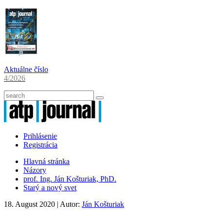
Aktuálne číslo
4/2026
Prihlásenie
Registrácia
Hlavná stránka
Názory
prof. Ing. Ján Košturiak, PhD.
Starý a nový svet
18. August 2020
| Autor:
Ján Košturiak