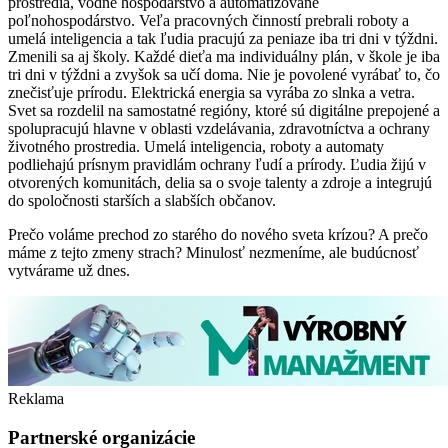
prostredia, vodné hospodárstvo a automatizované
poľnohospodárstvo. Veľa pracovných činností prebrali roboty a
umelá inteligencia a tak ľudia pracujú za peniaze iba tri dni v týždni.
Zmenili sa aj školy. Každé dieťa ma individuálny plán, v škole je iba
tri dni v týždni a zvyšok sa učí doma. Nie je povolené vyrábať to, čo
znečisťuje prírodu. Elektrická energia sa vyrába zo slnka a vetra.
Svet sa rozdelil na samostatné regióny, ktoré sú digitálne prepojené a
spolupracujú hlavne v oblasti vzdelávania, zdravotníctva a ochrany
životného prostredia. Umelá inteligencia, roboty a automaty
podliehajú prísnym pravidlám ochrany ľudí a prírody. Ľudia žijú v
otvorených komunitách, delia sa o svoje talenty a zdroje a integrujú
do spoločnosti starších a slabších občanov.
Prečo voláme prechod zo starého do nového sveta krízou? A prečo
máme z tejto zmeny strach? Minulosť nezmeníme, ale budúcnosť
vytvárame už dnes.
Reklama
Partnerské organizácie