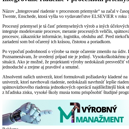
Názov „Integrované riadenie v procesnom priemysle“ sa začal v časopi
Twente, Enschede, ktorá vyšla vo vydavateľstve ELSEVIER v roku 1
Procesný priemysel je tá časť priemyselných výrob a iných účelových p
integruje modelovanie procesov, meranie procesných veličín, spätnov
procesov, zákaznícke informácie, logistiku, obsluhu atď. Pred nieko
zariadení som bol očarený ich krásou, čistotou a poriadkom.
Po vypočutí podrobností o výrobe sa moje očarenie zmenilo na údiv. D
Poznamenávam, že uvedený prípad nie je jediný. Vysokoškolskému pro
situácii. Ako je možné, že projektanti výroby nedokázali presvedčiť 
jednoduché a zrejme aj pravdivé a smutné.
Absolventi našich univerzít, ktorí formulovali požiadavky kladené na
univerzít, ktorí navrhovali riadenie, nedokázali navrhnúť lepšie ria
spätnoväzbového riadenia jednotkových operácií najdôležitejší blok 
z hľadiska zisku, vysoké školy musia tomu prispôsobiť študijné prog