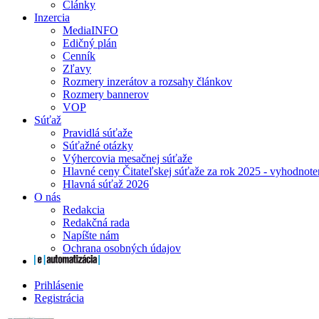
Články
Inzercia
MediaINFO
Edičný plán
Cenník
Zľavy
Rozmery inzerátov a rozsahy článkov
Rozmery bannerov
VOP
Súťaž
Pravidlá súťaže
Súťažné otázky
Výhercovia mesačnej súťaže
Hlavné ceny Čitateľskej súťaže za rok 2025 - vyhodnote
Hlavná súťaž 2026
O nás
Redakcia
Redakčná rada
Napíšte nám
Ochrana osobných údajov
Prihlásenie
Registrácia