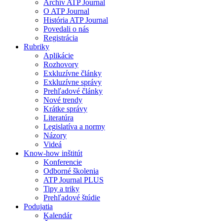
Archív ATP Journal
O ATP Journal
História ATP Journal
Povedali o nás
Registrácia
Rubriky
Aplikácie
Rozhovory
Exkluzívne články
Exkluzívne správy
Prehľadové články
Nové trendy
Krátke správy
Literatúra
Legislatíva a normy
Názory
Videá
Know-how inštitút
Konferencie
Odborné školenia
ATP Journal PLUS
Tipy a triky
Prehľadové štúdie
Podujatia
Kalendár