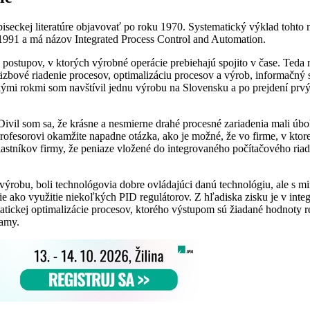
seckej literatúre objavovať po roku 1970. Systematický výklad tohto ná
991 a má názov Integrated Process Control and Automation.
ostupov, v ktorých výrobné operácie prebiehajú spojito v čase. Teda na
äzbové riadenie procesov, optimalizáciu procesov a výrob, informačný
ľkými rokmi som navštívil jednu výrobu na Slovensku a po prejdení prv
ivil som sa, že krásne a nesmierne drahé procesné zariadenia mali úbo
fesorovi okamžite napadne otázka, ako je možné, že vo firme, v ktore
vlastníkov firmy, že peniaze vložené do integrovaného počítačového ria
 výrobu, boli technológovia dobre ovládajúci danú technológiu, ale s m
denie ako využitie niekoľkých PID regulátorov. Z hľadiska zisku je v i
statickej optimalizácie procesov, ktorého výstupom sú žiadané hodnoty 
ramy.