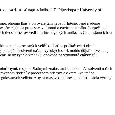
zvu sa dá nájsť napr. v knihe J. E. Rijnsdorpa z University of
pr. plnenie fliaš v pivovare tam nepatrí. Integrované riadenie
 systém riadenia procesov, vnútornú a environmentálnu bezpečnosť
ých dvesto metrov vedľa technologických antikorových, lesknúcich sa
hé meranie procesných veličín a žiadne počítačové riadenie.
j pracujú absolventi našich vysokých škôl, mohlo dôjsť k uvedenej
denia sa im rýchlo vrátia? Odpovede na vzniknuté otázky sú
inimálnymi, resp. so žiadnymi znalosťami o riadení. Absolventi našich
ntegrovanom riadení v procesnom priemysle okrem kvalitného
regulovaných veličín. Aby sa masovo aplikovala optimalizácia výroby