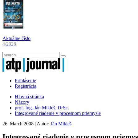
Aktuálne číslo
4/2026
Prihlásenie
Registrácia
Hlavná stránka
Názory
prof. Ing. Ján Mikleš, DrSc.
Integrované riadenie v procesnom priemysle
26. March 2008
| Autor:
Ján Mikleš
Integrované riadenie v procesnom priemys