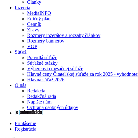
Články
Inzercia
MediaINFO
Edičný plán
Cenník
Zľavy
Rozmery inzerátov a rozsahy článkov
Rozmery bannerov
VOP
Súťaž
Pravidlá súťaže
Súťažné otázky
Výhercovia mesačnej súťaže
Hlavné ceny Čitateľskej súťaže za rok 2025 - vyhodnote
Hlavná súťaž 2026
O nás
Redakcia
Redakčná rada
Napíšte nám
Ochrana osobných údajov
Prihlásenie
Registrácia