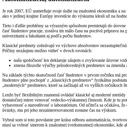
Je rok 2007, EÚ usmerňuje svoje úsilie na znalostnú ekonomiku a na
ako v jedinej krajine Európy investície do výskumu klesli už na hod
Tieto i ďalšie problémy sa výrazným spôsobom premietajú do úrovne 
časť študentov pracuje, zostáva im málo času na poctivú prípravu na
univerzitami a fakultami aj podľa počtu študentov.
Klasické predmety zohrávajú vo výchove absolventov nezastupiteľnú ú
Príčiny nezáujmu možno vidieť v dvoch rovinách:
naša spoločnosť len deklaruje záujem o zvyšovanie úrovne vzde
zmena filozofie výučby prírodovedných predmetov sa zmenila z
Na základe týchto skutočností časť študentov v prvom ročníku má pro
študentov plne pochopiť z „klasických predmetov“ fyzikálnu podstat
„moderných“ predmetov, ktoré sa začínajú až vo vyšších ročníkoch štúd
Lenže byť flexibilným znamená ovládať klasické aj moderné metódy teó
dostatočnej miere venovať vedecko-výskumnej činnosti. Kde je tu p
vybavenosť a starostlivosť o laboratórium. Od učiteľa sa očakáva, ž
úväzky, mu pri jeho nezainteresovanosti zostane čas na výskum.
Vybral som si toto povolanie pre krásu odboru automatizácia, tvorivo
musí sa vybrať smerom k znalostnej (vedomostnej) ekonomike, kde ab