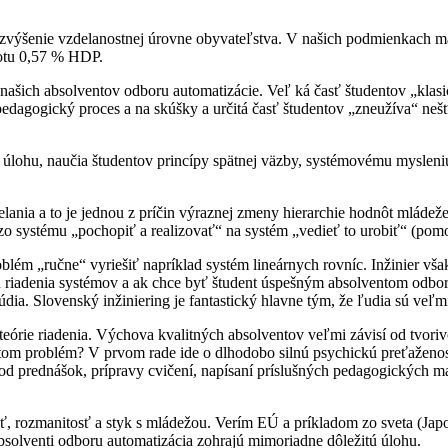
 zvýšenie vzdelanostnej úrovne obyvateľstva. V našich podmienkach m
notu 0,57 % HDP.
našich absolventov odboru automatizácie. Veľ ká časť študentov „kla
 pedagogický proces a na skúšky a určitá časť študentov „zneužíva“ neš
lohu, naučia študentov princípy spätnej väzby, systémovému mysleniu,
lania a to je jednou z príčin výraznej zmeny hierarchie hodnôt mládež
o systému „pochopiť a realizovať“ na systém „vedieť to urobiť“ (pomo
blém „ručne“ vyriešiť napríklad systém lineárnych rovníc. Inžinier vš
u riadenia systémov a ak chce byť študent úspešným absolventom odboru
ia. Slovenský inžiniering je fantastický hlavne tým, že ľudia sú veľmi 
rie riadenia. Výchova kvalitných absolventov veľmi závisí od tvorivos
otom problém? V prvom rade ide o dlhodobo silnú psychickú preťaženo
e od prednášok, prípravy cvičení, napísaní príslušných pedagogických 
sť, rozmanitosť a styk s mládežou. Verím EÚ a príkladom zo sveta (Jap
solventi odboru automatizácia zohrajú mimoriadne dôležitú úlohu.