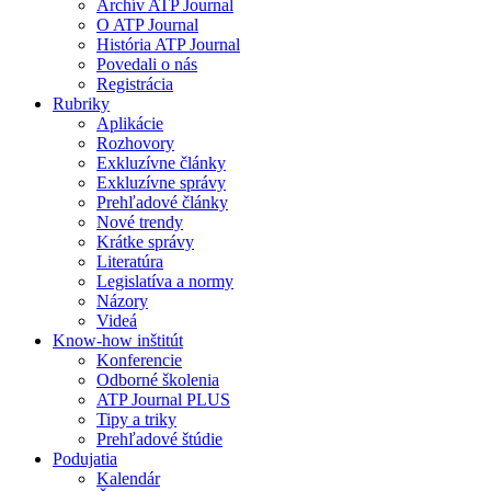
Archív ATP Journal
O ATP Journal
História ATP Journal
Povedali o nás
Registrácia
Rubriky
Aplikácie
Rozhovory
Exkluzívne články
Exkluzívne správy
Prehľadové články
Nové trendy
Krátke správy
Literatúra
Legislatíva a normy
Názory
Videá
Know-how inštitút
Konferencie
Odborné školenia
ATP Journal PLUS
Tipy a triky
Prehľadové štúdie
Podujatia
Kalendár