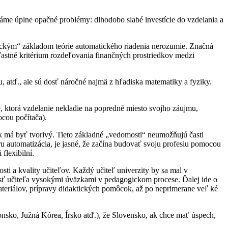
áme úplne opačné problémy: dlhodobo slabé investície do vzdelania a
sickým“ základom teórie automatického riadenia nerozumie. Značná
ťastné kritérium rozdeľovania finančných prostriedkov medzi
 atď., ale sú dosť náročné najmä z hľadiska matematiky a fyziky.
e, ktorá vzdelanie nekladie na popredné miesto svojho záujmu,
cou počítača).
ak má byť tvorivý. Tieto základné „vedomosti“ neumožňujú časti
 automatizácia, je jasné, že začína budovať svoju profesiu pomocou
flexibilní.
ti a kvality učiteľov. Každý učiteľ univerzity by sa mal v
sť učiteľa vysokými úväzkami v pedagogickom procese. Ďalej ide o
materiálov, prípravy didaktických pomôcok, až po neprimerane veľ ké
onsko, Južná Kórea, Írsko atď.), že Slovensko, ak chce mať úspech,