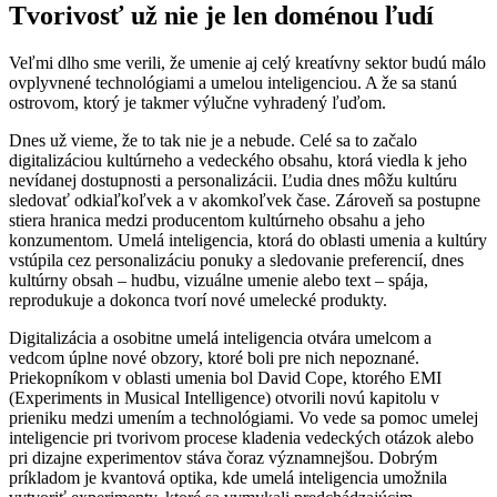
Tvorivosť už nie je len doménou ľudí
Veľmi dlho sme verili, že umenie aj celý kreatívny sektor budú málo
ovplyvnené technológiami a umelou inteligenciou. A že sa stanú
ostrovom, ktorý je takmer výlučne vyhradený ľuďom.
Dnes už vieme, že to tak nie je a nebude. Celé sa to začalo
digitalizáciou kultúrneho a vedeckého obsahu, ktorá viedla k jeho
nevídanej dostupnosti a personalizácii. Ľudia dnes môžu kultúru
sledovať odkiaľkoľvek a v akomkoľvek čase. Zároveň sa postupne
stiera hranica medzi producentom kultúrneho obsahu a jeho
konzumentom. Umelá inteligencia, ktorá do oblasti umenia a kultúry
vstúpila cez personalizáciu ponuky a sledovanie preferencií, dnes
kultúrny obsah – hudbu, vizuálne umenie alebo text – spája,
reprodukuje a dokonca tvorí nové umelecké produkty.
Digitalizácia a osobitne umelá inteligencia otvára umelcom a
vedcom úplne nové obzory, ktoré boli pre nich nepoznané.
Priekopníkom v oblasti umenia bol David Cope, ktorého EMI
(Experiments in Musical Intelligence) otvorili novú kapitolu v
prieniku medzi umením a technológiami. Vo vede sa pomoc umelej
inteligencie pri tvorivom procese kladenia vedeckých otázok alebo
pri dizajne experimentov stáva čoraz významnejšou. Dobrým
príkladom je kvantová optika, kde umelá inteligencia umožnila