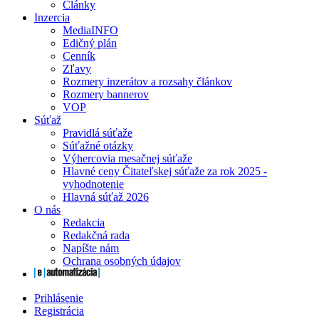
Články
Inzercia
MediaINFO
Edičný plán
Cenník
Zľavy
Rozmery inzerátov a rozsahy článkov
Rozmery bannerov
VOP
Súťaž
Pravidlá súťaže
Súťažné otázky
Výhercovia mesačnej súťaže
Hlavné ceny Čitateľskej súťaže za rok 2025 -
vyhodnotenie
Hlavná súťaž 2026
O nás
Redakcia
Redakčná rada
Napíšte nám
Ochrana osobných údajov
Prihlásenie
Registrácia