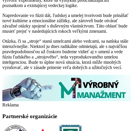
vytvoriť experimenty, ktoré sa vymykali predchádzajúcim
poznatkom a existujúcej vedeckej logike.
Napredovanie vo fúzii dát, ľudskej a umelej tvorivosti bude prinášať
nové kultúrne a emocionálne zážitky, ale zároveň bude otvárať
závažné otázky spojené s duševným vlastníctvom. Táto oblasť bude
musieť prejsť v nasledujúcich rokoch veľkými zmenami.
Otázka, či sa „stroje“ stanú umelcami alebo vedcami, sa natíska stále
intenzívnejšie. Niektorí ju dnes radikálne odmietajú, ale s najväčšou
pravdepodobnosťou už čoskoro budeme vidieť aj v umení a vede
fúziu ľudského a „strojového“, teda vyprodukovaného umelou
inteligenciou. Bude to úplne nová situácia, ktorá môže mnohých
vyrušovať, ale v zásade prinesie veľa dobrých a užitočných vecí.
Reklama
Partnerské organizácie