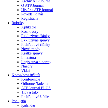
Archív ATP Journal
O ATP Journal
História ATP Journal
Povedali o nás
Registrácia
Rubriky
Aplikácie
Rozhovory
Exkluzívne články
Exkluzívne správy
Prehľadové články
Nové trendy
Krátke správy
Literatúra
Legislatíva a normy
Názory
Videá
Know-how inštitút
Konferencie
Odborné školenia
ATP Journal PLUS
Tipy a triky
Prehľadové štúdie
Podujatia
Kalendár