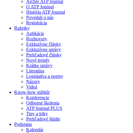
Archív ATP Journal
O ATP Journal
História ATP Journal
Povedali o nás
Registrácia
Rubriky
Aplikácie
Rozhovory
Exkluzívne články
Exkluzívne správy
Prehľadové články
Nové trendy
Krátke správy
Literatúra
Legislatíva a normy
Názory
Videá
Know-how inštitút
Konferencie
Odborné školenia
ATP Journal PLUS
Tipy a triky
Prehľadové štúdie
Podujatia
Kalendár