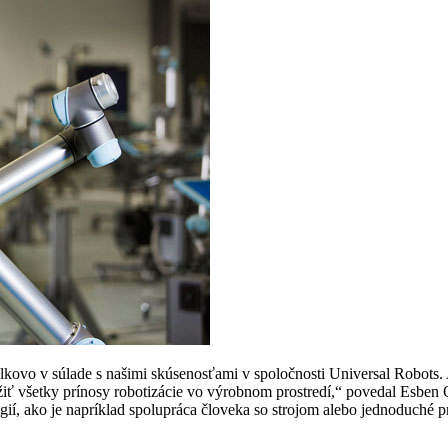
celkovo v súlade s našimi skúsenosťami v spoločnosti Universal Robot
iť všetky prínosy robotizácie vo výrobnom prostredí,“ povedal Esben Os
ií, ako je napríklad spolupráca človeka so strojom alebo jednoduché p