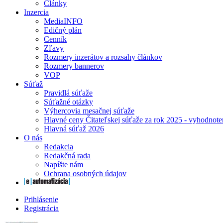
Články
Inzercia
MediaINFO
Edičný plán
Cenník
Zľavy
Rozmery inzerátov a rozsahy článkov
Rozmery bannerov
VOP
Súťaž
Pravidlá súťaže
Súťažné otázky
Výhercovia mesačnej súťaže
Hlavné ceny Čitateľskej súťaže za rok 2025 - vyhodnote
Hlavná súťaž 2026
O nás
Redakcia
Redakčná rada
Napíšte nám
Ochrana osobných údajov
Prihlásenie
Registrácia