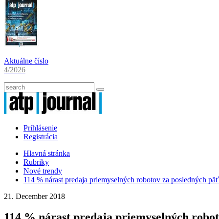
Aktuálne číslo
4/2026
Prihlásenie
Registrácia
Hlavná stránka
Rubriky
Nové trendy
114 % nárast predaja priemyselných robotov za posledných pä
21. December 2018
114 % nárast predaja priemyselných robot