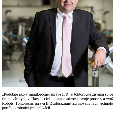
„Podobne ako v minuloročnej správe IFR, aj tohtoročné zistenia sú 
firiem všetkých veľkostí s cieľom automatizovať svoje procesy a využ
Robots. Tohtoročná správa IFR zdôrazňuje rad inovatívnych technológ
portfólio robotických aplikácií.