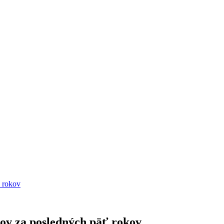
ť rokov
ov za posledných päť rokov