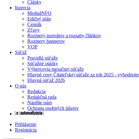
Články
Inzercia
MediaINFO
Edičný plán
Cenník
Zľavy
Rozmery inzerátov a rozsahy článkov
Rozmery bannerov
VOP
Súťaž
Pravidlá súťaže
Súťažné otázky
Výhercovia mesačnej súťaže
Hlavné ceny Čitateľskej súťaže za rok 2025 - vyhodnote
Hlavná súťaž 2026
O nás
Redakcia
Redakčná rada
Napíšte nám
Ochrana osobných údajov
Prihlásenie
Registrácia