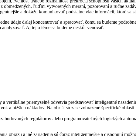
h objem, rýchlosť a/alebo rozmanitosť prekročia schopnosti vašich aktu
i z obmedzených, ľuďmi vytvorených meraní, pozorovaní a ručne zadáv
igentnejšie a dokážu komunikovať podstatne viac informácií, ktoré sa st
ásledne údaje ďalej koncentrovať a spracovať, čomu sa budeme podrobnej
a analyzovať. Aj tejto téme sa budeme neskôr venovať.
 a vertikálne priemyselné odvetvia predstavovať inteligentné nasaden
ok a nižších nákladov. Na obr. 2 sú zase zobrazené špecifické oblasti 
 zabudovaných regulátorov alebo programovateľných logických automat
ia obrazu a iné zariadenia sú čoraz inteligentnejšie a disponujú mož