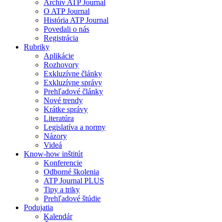
Archív ATP Journal
O ATP Journal
História ATP Journal
Povedali o nás
Registrácia
Rubriky
Aplikácie
Rozhovory
Exkluzívne články
Exkluzívne správy
Prehľadové články
Nové trendy
Krátke správy
Literatúra
Legislatíva a normy
Názory
Videá
Know-how inštitút
Konferencie
Odborné školenia
ATP Journal PLUS
Tipy a triky
Prehľadové štúdie
Podujatia
Kalendár