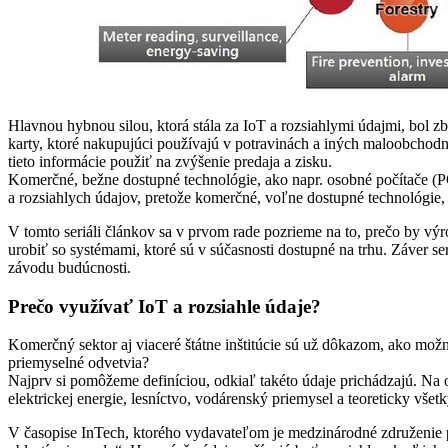
Hlavnou hybnou silou, ktorá stála za IoT a rozsiahlymi údajmi, bol zb
karty, ktoré nakupujúci používajú v potravinách a iných maloobchodn
tieto informácie použiť na zvýšenie predaja a zisku.
Komerčné, bežne dostupné technológie, ako napr. osobné počítače (PC
a rozsiahlych údajov, pretože komerčné, voľne dostupné technológie,
V tomto seriáli článkov sa v prvom rade pozrieme na to, prečo by v
urobiť so systémami, ktoré sú v súčasnosti dostupné na trhu. Záver 
závodu budúcnosti.
Prečo využívať IoT a rozsiahle údaje?
Komerčný sektor aj viaceré štátne inštitúcie sú už dôkazom, ako možn
priemyselné odvetvia?
Najprv si pomôžeme definíciou, odkiaľ takéto údaje prichádzajú. Na o
elektrickej energie, lesníctvo, vodárenský priemysel a teoreticky vš
V časopise InTech, ktorého vydavateľom je medzinárodné združenie p