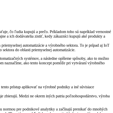
isťuje, čo ľudia kupujú a prečo. Príkladom toho sú napríklad vernostné
e a ich dodávatelia zistiť, kedy zákazníci kupujú aké produkty a
priemyselnej automatizácie a výrobného sektora. To je prípad aj IoT
 sektora do oblasti priemyselnej automatizácie.
automatizačných systémov, a následne opíšeme spôsoby, ako to možno
ričom naznačíme, ako tento koncept pomôže pri vytváraní výrobného
tento prístup aplikovať na výrobné podniky a iné súvisiace
daje zbierajú. Medzi ne okrem iných patria poľnohospodárstvo, výroba
vou normou pre podnikové analytiky a začínajú prenikať do mnohých