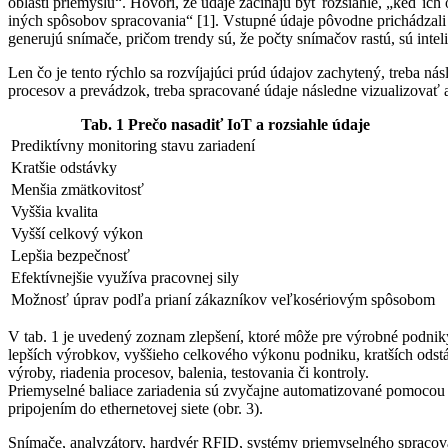
oblastí priemyslu“. Hovorí, že údaje začínajú byť rozsiahle, „keď ic
iných spôsobov spracovania“ [1]. Vstupné údaje pôvodne prichádzal
generujú snímače, pričom trendy sú, že počty snímačov rastú, sú intel
Len čo je tento rýchlo sa rozvíjajúci prúd údajov zachytený, treba n
procesov a prevádzok, treba spracované údaje následne vizualizovať 
Tab. 1 Prečo nasadiť IoT a rozsiahle údaje
Prediktívny monitoring stavu zariadení
Kratšie odstávky
Menšia zmätkovitosť
Vyššia kvalita
Vyšší celkový výkon
Lepšia bezpečnosť
Efektívnejšie využíva pracovnej sily
Možnosť úprav podľa prianí zákazníkov veľkosériovým spôsobom
V tab. 1 je uvedený zoznam zlepšení, ktoré môže pre výrobné podniky
lepších výrobkov, vyššieho celkového výkonu podniku, kratších odstáv
výroby, riadenia procesov, balenia, testovania či kontroly.
Priemyselné baliace zariadenia sú zvyčajne automatizované pomocou
pripojením do ethernetovej siete (obr. 3).
Snímače, analyzátory, hardvér RFID, systémy priemyselného spracovan