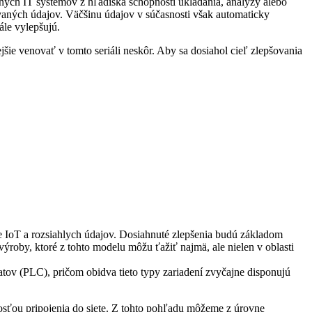
álnych IT systémov z hľadiska schopnosti ukladania, analýzy alebo
aných údajov. Väčšinu údajov v súčasnosti však automaticky
ále vylepšujú.
šie venovať v tomto seriáli neskôr. Aby sa dosiahol cieľ zlepšovania
ie IoT a rozsiahlych údajov. Dosiahnuté zlepšenia budú základom
výroby, ktoré z tohto modelu môžu ťažiť najmä, ale nielen v oblasti
ov (PLC), pričom obidva tieto typy zariadení zvyčajne disponujú
nosťou pripojenia do siete. Z tohto pohľadu môžeme z úrovne