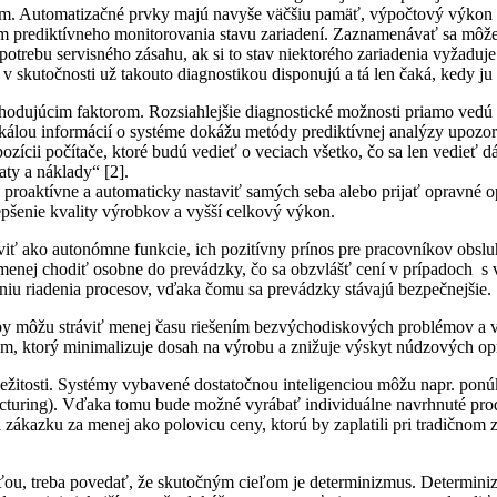
ým. Automatizačné prvky majú navyše väčšiu pamäť, výpočtový výkon a
 prediktívneho monitorovania stavu zariadení. Zaznamenávať sa môže dĺ
trebu servisného zásahu, ak si to stav niektorého zariadenia vyžaduje
v skutočnosti už takouto diagnostikou disponujú a tá len čaká, kedy ju
hodujúcim faktorom. Rozsiahlejšie diagnostické možnosti priamo vedú
u škálou informácií o systéme dokážu metódy prediktívnej analýzy upoz
cii počítače, ktoré budú vedieť o veciach všetko, čo sa len vedieť dá 
aty a náklady“ [2].
proaktívne a automaticky nastaviť samých seba alebo prijať opravné o
epšenie kvality výrobkov a vyšší celkový výkon.
aviť ako autonómne funkcie, ich pozitívny prínos pre pracovníkov obsl
menej chodiť osobne do prevádzky, čo sa obzvlášť cení v prípadoch s 
šeniu riadenia procesov, vďaka čomu sa prevádzky stávajú bezpečnejšie.
ržby môžu stráviť menej času riešením bezvýchodiskových problémov a
, ktorý minimalizuje dosah na výrobu a znižuje výskyt núdzových op
ležitosti. Systémy vybavené dostatočnou inteligenciou môžu napr. p
ring). Vďaka tomu bude možné vyrábať individuálne navrhnuté produ
zákazku za menej ako polovicu ceny, ktorú by zaplatili pri tradičnom 
tosťou, treba povedať, že skutočným cieľom je determinizmus. Determi