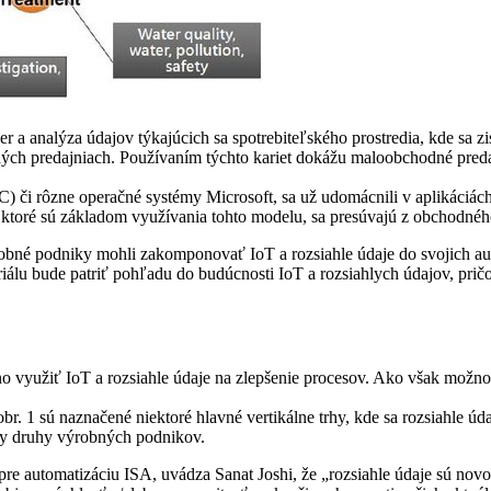
er a analýza údajov týkajúcich sa spotrebiteľského prostredia, kde sa z
ých predajniach. Používaním týchto kariet dokážu maloobchodné predajn
) či rôzne operačné systémy Microsoft, sa už udomácnili v aplikáciách 
 ktoré sú základom využívania tohto modelu, sa presúvajú z obchodného
ýrobné podniky mohli zakomponovať IoT a rozsiahle údaje do svojich 
seriálu bude patriť pohľadu do budúcnosti IoT a rozsiahlych údajov, p
o využiť IoT a rozsiahle údaje na zlepšenie procesov. Ako však možno 
br. 1 sú naznačené niektoré hlavné vertikálne trhy, kde sa rozsiahle ú
etky druhy výrobných podnikov.
re automatizáciu ISA, uvádza Sanat Joshi, že „rozsiahle údaje sú no