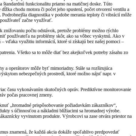
 štandardnú funkcionalitu priamo na matičnej doske. Túto
žka chodu motora či počet jeho spustení, počet otvorení ventilu a
. Podrobnejšia diagnostika v podobe merania teploty či vibrácií môže
 používateľ začne využívať.
 k znižovaniu počtu odstávok, pretože problémy možno rýchlo
orniť používateľa na problémy skôr, ako sa vôbec vyskytnú. Ako v
– vďaka využitiu informácií, ktoré si získajú bez našej pomoci –
patrenia. Všetko sa to môže diať bez akejkoľvek potreby zásahu zo
uhy a operátorov môže byť mimoriadny. Stále sa rozširujúca
výskytom nebezpečných prostredí, ktoré možno nájsť napr. v
 viac času vykonávaním skutočných opráv. Prediktívne monitorovanie
ráv počas pracovnej zmeny.
onúknuť „hromadné prispôsobovanie požiadavkám zákazníkov“,
kty s účinnosťou a nákladmi blížiacimi sa hromadnej výrobe.
zákaznícky vyvinutom produkte. Výrobcovi sa zase otvára priestor na
nizmus znamená, že každá akcia dokáže spoľahlivo predpovedať