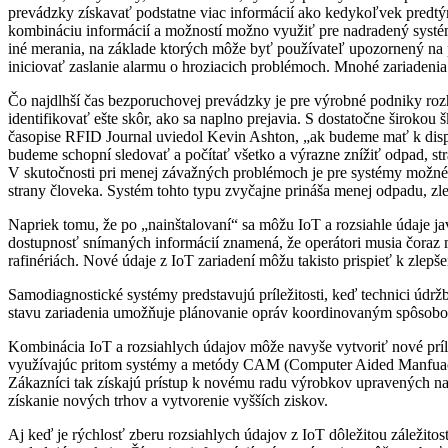
prevádzky získavať podstatne viac informácií ako kedykoľvek predt
kombináciu informácií a možností možno využiť pre nadradený systém
iné merania, na základe ktorých môže byť používateľ upozornený na po
iniciovať zaslanie alarmu o hroziacich problémoch. Mnohé zariadenia 
Čo najdlhší čas bezporuchovej prevádzky je pre výrobné podniky roz
identifikovať ešte skôr, ako sa naplno prejavia. S dostatočne široko
časopise RFID Journal uviedol Kevin Ashton, „ak budeme mať k dispozí
budeme schopní sledovať a počítať všetko a výrazne znížiť odpad, str
V skutočnosti pri menej závažných problémoch je pre systémy možné 
strany človeka. Systém tohto typu zvyčajne prináša menej odpadu, zl
Napriek tomu, že po „nainštalovaní“ sa môžu IoT a rozsiahle údaje j
dostupnosť snímaných informácií znamená, že operátori musia čoraz 
rafinériách. Nové údaje z IoT zariadení môžu takisto prispieť k zlep
Samodiagnostické systémy predstavujú príležitosti, keď technici úd
stavu zariadenia umožňuje plánovanie opráv koordinovaným spôsobom
Kombinácia IoT a rozsiahlych údajov môže navyše vytvoriť nové prí
využívajúc pritom systémy a metódy CAM (Computer Aided Manfuactu
Zákazníci tak získajú prístup k novému radu výrobkov upravených na 
získanie nových trhov a vytvorenie vyšších ziskov.
Aj keď je rýchlosť zberu rozsiahlych údajov z IoT dôležitou záleži