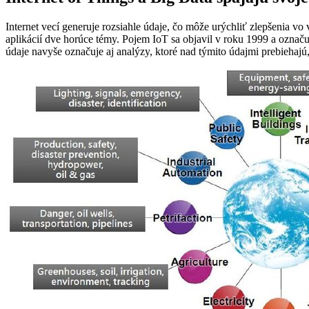
Internet vecí generuje rozsiahle údaje, čo môže urýchliť zlepšenia vo
aplikácií dve horúce témy. Pojem IoT sa objavil v roku 1999 a označu
údaje navyše označuje aj analýzy, ktoré nad týmito údajmi prebiehaj