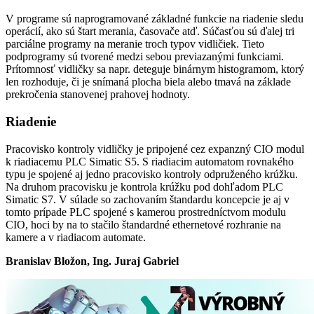
V programe sú naprogramované základné funkcie na riadenie sledu
operácií, ako sú štart merania, časovače atď. Súčasťou sú ďalej tri
parciálne programy na meranie troch typov vidličiek. Tieto
podprogramy sú tvorené medzi sebou previazanými funkciami.
Prítomnosť vidličky sa napr. deteguje binárnym histogramom, ktorý
len rozhoduje, či je snímaná plocha biela alebo tmavá na základe
prekročenia stanovenej prahovej hodnoty.
Riadenie
Pracovisko kontroly vidličky je pripojené cez expanzný CIO modul
k riadiacemu PLC Simatic S5. S riadiacim automatom rovnakého
typu je spojené aj jedno pracovisko kontroly odpruženého krúžku.
Na druhom pracovisku je kontrola krúžku pod dohľadom PLC
Simatic S7. V súlade so zachovaním štandardu koncepcie je aj v
tomto prípade PLC spojené s kamerou prostredníctvom modulu
CIO, hoci by na to stačilo štandardné ethernetové rozhranie na
kamere a v riadiacom automate.
Branislav Bložon, Ing. Juraj Gabriel