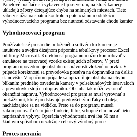
Panelové počítače sú vybavené ftp serverom, na ktorý kamery
ukladajú zábery detegujúce chybu na snímaných miestach. Tieto
zábery slúžia na spätnú kontrolu a potenciálnu modifikáciu
vyhodnocovacieho programu bez nutnosti odstavenia chodu kamier.
Vyhodnocovací program
Používateľské prostredie priloženého softvéru ku kamere je
intuitívne a svojím dizajnom pripomína tabuľkový procesor Excel
od firmy Microsoft. Korektnosť programu možno kontrolovať v
emulátore na testovacej vzorke existujúcich záberov. V praxi
program upovedomuje obsluhu o správnosti vloženého prvku. V
prípade korektnosti sa prevodovka presúva na dopravníku na ďalšie
stanovište. V opačnom prípade sa upozorňuje obsluha na chybu
blikaním predného osvetlenia kamery v polsekundových intervaloch
a prevodovka stojí na dopravníku. Obsluha tak môže vykonať
okamžitú nápravu. Vyhodnocovací program sa musí vyrovnať s
prekážkami, ktoré predstavujú predovšetkým fľaky od oleja,
nachádzajúce sa na vidličke. Preto sa do programu museli
zakomponovať ošetrujúce funkcie, filtre, schopné eliminovať tieto
nepriaznivé vplyvy. Operácia vyhodnotenia trvá iba 50 ms a
žiadnym spôsobom nezdržuje celkový výrobný proces.
Proces merania