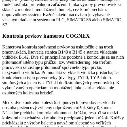
funkčnosť ako pri reálnom zaťažení. Linka výroby prevodoviek sa
skladá z mnohých montážnych buniek, cez ktoré prechádza
dopravníkový systém. Každé takéto pracovisko je vybavené
vlastným riadiacim systémom PLC, SIMATIC S5 alebo SIMATIC
S7.
Kontrola prvkov kamerou COGNEX
Kamerová kontrola správnosti prvkov sa uskutočňuje na troch
pracoviskách, lisovacia stanica B140 a B145 a stanica vkladania
vidličiek B142. Dve sú principiálne podobné a kontroluje sa na nich
prítomnosť istého typu prúžku, tzv. Wellfederring. Na treťom
pracovisku sa zisťuje prítomnosť správneho typu prvku,
nazývaného vidlička. Pri montáži sa vkladá vidlička prislúchajúca
konkrétnemu typu prevodovky (dva typy TYP0, TYP-I do 5-
stupňových a jeden typ TYP-II do 6-stupňových prevodoviek). K
vykonávaným operáciám na montážnej linke patrí aj vkladanie
ozubených kolies na hriadeľ.
Medzi dve konkrétne kolesá 6-stupňových prevodoviek vkladá
obsluha prstencový zvlnený odpružený krúžok šírky 0,3 mm.
Následne prebieha kontrola prítomnosti krúžku, resp. či sa medzi
kolesami nenachádza viac ako len predpísaný jeden krúžok. Krúžky
prichádzajú z výroby balené a navzájom zlepené vo veľkých