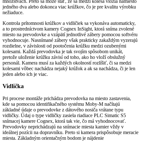
množstvách. Preto sa môže stať, že sa medzi kolesá vložia namiesto
jedného dva alebo dokonca viac krúžkov, čo je pre kvalitu výrobku
nežiaduce.
Kontrola prítomnosti krúžkov a vidličiek sa vykonáva automaticky,
a to prostredníctvom kamery Cognex InSight, ktorá sníma zvolené
miesto na prevodovke a vzápätí jednotlivé zábery pomocou softvéru
vyhodnocuje. Nasnímané zábery však prakticky zakaždým vyzerajú
rozdielne, v závislosti od pootočenia krúžku medzi ozubenými
kolesami. Každá prevodovka je tak svojím spôsobom unikát,
pretože uloženie krúžku závisí od toho, ako ho vloží obslužný
personál. Kamera musí za každých okolností rozlíšiť, či sa medzi
kolesami vôbec nachádza nejaký krúžok a ak sa nachádza, či je len
jeden alebo ich je viac.
Vidlička
Pri procese montáže prichádza prevodovka na miesto zastavenia,
kde sa pomocou identifikačného systému Moby-M načítajú
základné údaje o prevodovke z dátového nosiča vrátane typu
vidličky. Údaj o type vidličky zasiela riadiace PLC Simatic S5
snímacej kamere Cognex, ktorá tak vie, čo má vyhodnocovať.
Prevodovky neprichádzajú na snímacie miesta kamier vždy v
ideálnej pozícii na dopravníku. Preto si kamera prispôsobuje meracie
miesta. Základným orientačným bodom je nájdenie