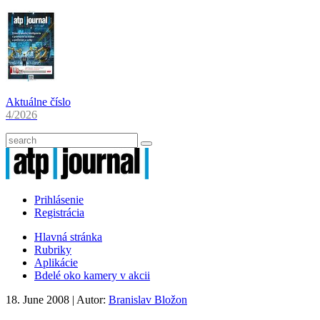
Aktuálne číslo
4/2026
Prihlásenie
Registrácia
Hlavná stránka
Rubriky
Aplikácie
Bdelé oko kamery v akcii
18. June 2008
| Autor:
Branislav Bložon