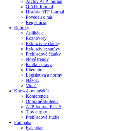
Archív ATP Journal
O ATP Journal
História ATP Journal
Povedali o nás
Registrácia
Rubriky
Aplikácie
Rozhovory
Exkluzívne články
Exkluzívne správy
Prehľadové články
Nové trendy
Krátke správy
Literatúra
Legislatíva a normy
Názory
Videá
Know-how inštitút
Konferencie
Odborné školenia
ATP Journal PLUS
Tipy a triky
Prehľadové štúdie
Podujatia
Kalendár