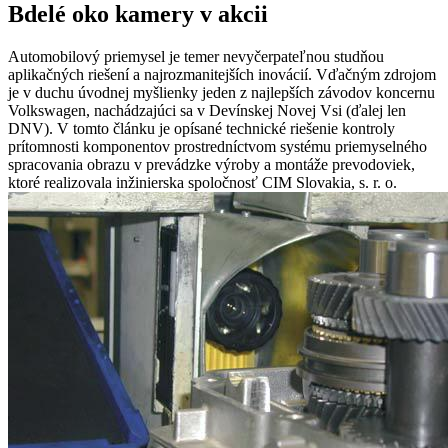
Bdelé oko kamery v akcii
Automobilový priemysel je temer nevyčerpateľnou studňou
aplikačných riešení a najrozmanitejších inovácií. Vďačným zdrojom
je v duchu úvodnej myšlienky jeden z najlepších závodov koncernu
Volkswagen, nachádzajúci sa v Devínskej Novej Vsi (ďalej len
DNV). V tomto článku je opísané technické riešenie kontroly
prítomnosti komponentov prostredníctvom systému priemyselného
spracovania obrazu v prevádzke výroby a montáže prevodoviek,
ktoré realizovala inžinierska spoločnosť CIM Slovakia, s. r. o.