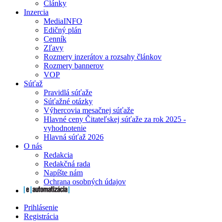
Články
Inzercia
MediaINFO
Edičný plán
Cenník
Zľavy
Rozmery inzerátov a rozsahy článkov
Rozmery bannerov
VOP
Súťaž
Pravidlá súťaže
Súťažné otázky
Výhercovia mesačnej súťaže
Hlavné ceny Čitateľskej súťaže za rok 2025 -
vyhodnotenie
Hlavná súťaž 2026
O nás
Redakcia
Redakčná rada
Napíšte nám
Ochrana osobných údajov
Prihlásenie
Registrácia