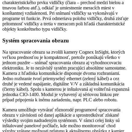
charakteristického prvku vidličky (čiara – prechod medzi bielou a
tmavou farbou atď.), odkiaľ je umiestnenie meracích miest v
konštantnej vzdialenosti. Pri snímaní vidličky sa vykonávajú v
programe tri funkcie. Prvá odmeriava polohu vidličky, druhá zisťuje
prítomnosť vidličky a tretia v meracom poli hľadá charakteristické
objekty konkrétneho typu vidličky.
Systém spracovania obrazu
Na spracovanie obrazu sa zvolili kamery Cognex InSight, ktorých
veľkou prednosťou je kompaktnosť, pretože ponúkajú všetko v
jednom puzdre – snímač spracovania obrazu aj vyhodnocovaciu
elektroniku. Je to nezávislý systém pracujúci absolútne samostatne.
Kamera z hľadiska komunikácie disponuje dvoma rozhraniami.
Jedno rozhranie tvorí priemyselný ethernet (zelený kábel) a cez
druhé je vedené napájanie, digitálne V/V a základná komunikácia
(čierny kábel). Spolu s kamerou je inštalovaná aj voliteľná expanzná
jednotka CIO-1400. Modul je vybavený aj sériovou linkou pre
prípad pripojenia k inému zariadeniu, napr. PLC alebo robotu.
Kamera umožňuje vytvárať rôznorodé programové spracovania
obrazu v závislosti od danej aplikácie a sprostredkúvať získané
výsledky svojim nadradeným systémom. V rámci celej linky sú
inštalované panelové počítače, kde možno monitorovať chod
výroby vrátane možnosti prístupu k aktuálnemu obrázku z kamier.