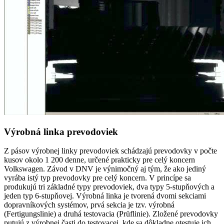
Výrobná linka prevodoviek
Z pásov výrobnej linky prevodoviek schádzajú prevodovky v počte
kusov okolo 1 200 denne, určené prakticky pre celý koncern
Volkswagen. Závod v DNV je výnimočný aj tým, že ako jediný
vyrába istý typ prevodovky pre celý koncern. V princípe sa
produkujú tri základné typy prevodoviek, dva typy 5-stupňových a
jeden typ 6-stupňovej. Výrobná linka je tvorená dvomi sekciami
dopravníkových systémov, prvá sekcia je tzv. výrobná
(Fertigungslinie) a druhá testovacia (Prüflinie). Zložené prevodovky
putujú z výrobnej časti do testovacej, kde sa dôkladne otestuje ich