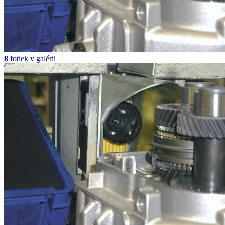
8
fotiek v galérii