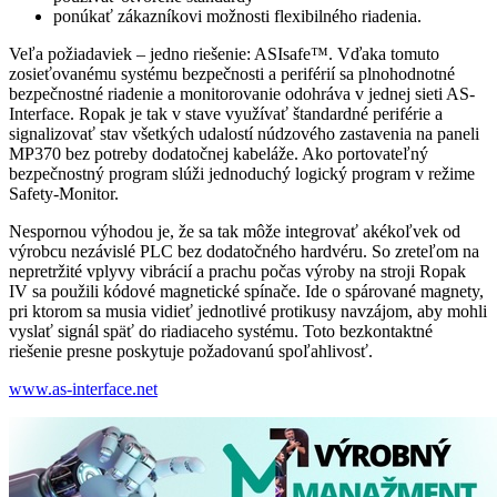
ponúkať zákazníkovi možnosti flexibilného riadenia.
Veľa požiadaviek – jedno riešenie: ASIsafe™. Vďaka tomuto
zosieťovanému systému bezpečnosti a periférií sa plnohodnotné
bezpečnostné riadenie a monitorovanie odohráva v jednej sieti AS-
Interface. Ropak je tak v stave využívať štandardné periférie a
signalizovať stav všetkých udalostí núdzového zastavenia na paneli
MP370 bez potreby dodatočnej kabeláže. Ako portovateľný
bezpečnostný program slúži jednoduchý logický program v režime
Safety-Monitor.
Nespornou výhodou je, že sa tak môže integrovať akékoľvek od
výrobcu nezávislé PLC bez dodatočného hardvéru. So zreteľom na
nepretržité vplyvy vibrácií a prachu počas výroby na stroji Ropak
IV sa použili kódové magnetické spínače. Ide o spárované magnety,
pri ktorom sa musia vidieť jednotlivé protikusy navzájom, aby mohli
vyslať signál späť do riadiaceho systému. Toto bezkontaktné
riešenie presne poskytuje požadovanú spoľahlivosť.
www.as-interface.net