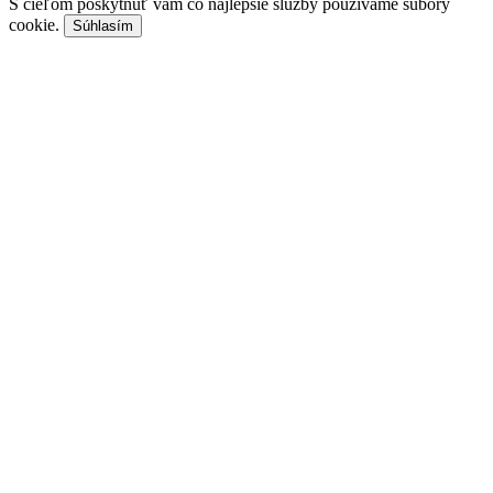
S cieľom poskytnúť vám čo najlepšie služby používame súbory
cookie.
Súhlasím