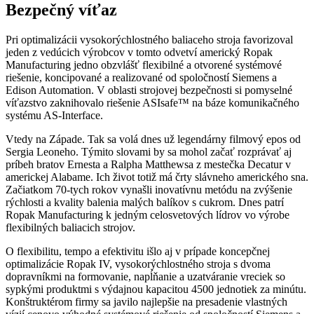
Bezpečný víťaz
Pri optimalizácii vysokorýchlostného baliaceho stroja favorizoval
jeden z vedúcich výrobcov v tomto odvetví americký Ropak
Manufacturing jedno obzvlášť flexibilné a otvorené systémové
riešenie, koncipované a realizované od spoločností Siemens a
Edison Automation. V oblasti strojovej bezpečnosti si pomyselné
víťazstvo zaknihovalo riešenie ASIsafe™ na báze komunikačného
systému AS-Interface.
Vtedy na Západe. Tak sa volá dnes už legendárny filmový epos od
Sergia Leoneho. Týmito slovami by sa mohol začať rozprávať aj
príbeh bratov Ernesta a Ralpha Matthewsa z mestečka Decatur v
americkej Alabame. Ich život totiž má črty slávneho amerického sna.
Začiatkom 70-tych rokov vynašli inovatívnu metódu na zvýšenie
rýchlosti a kvality balenia malých balíkov s cukrom. Dnes patrí
Ropak Manufacturing k jedným celosvetových lídrov vo výrobe
flexibilných baliacich strojov.
O flexibilitu, tempo a efektivitu išlo aj v prípade koncepčnej
optimalizácie Ropak IV, vysokorýchlostného stroja s dvoma
dopravníkmi na formovanie, napĺňanie a uzatváranie vreciek so
sypkými produktmi s výdajnou kapacitou 4500 jednotiek za minútu.
Konštruktérom firmy sa javilo najlepšie na presadenie vlastných