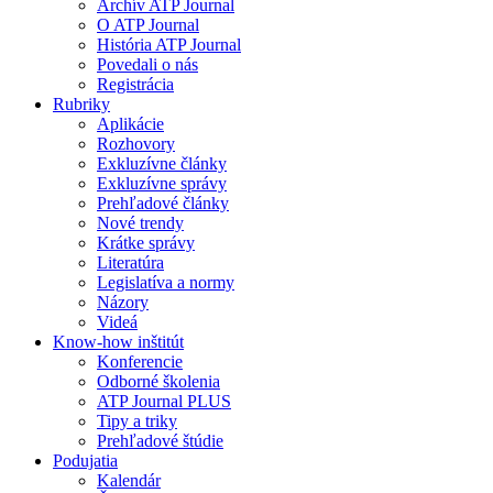
Archív ATP Journal
O ATP Journal
História ATP Journal
Povedali o nás
Registrácia
Rubriky
Aplikácie
Rozhovory
Exkluzívne články
Exkluzívne správy
Prehľadové články
Nové trendy
Krátke správy
Literatúra
Legislatíva a normy
Názory
Videá
Know-how inštitút
Konferencie
Odborné školenia
ATP Journal PLUS
Tipy a triky
Prehľadové štúdie
Podujatia
Kalendár