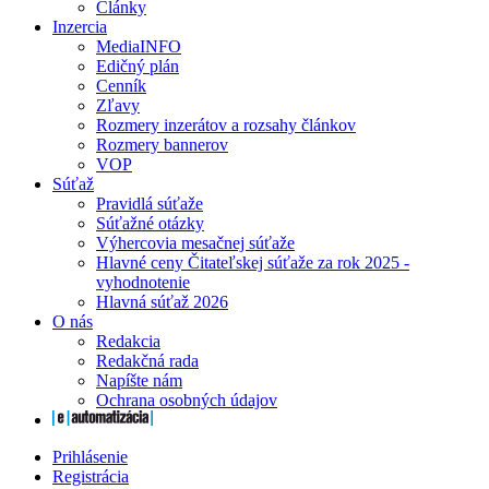
Články
Inzercia
MediaINFO
Edičný plán
Cenník
Zľavy
Rozmery inzerátov a rozsahy článkov
Rozmery bannerov
VOP
Súťaž
Pravidlá súťaže
Súťažné otázky
Výhercovia mesačnej súťaže
Hlavné ceny Čitateľskej súťaže za rok 2025 -
vyhodnotenie
Hlavná súťaž 2026
O nás
Redakcia
Redakčná rada
Napíšte nám
Ochrana osobných údajov
Prihlásenie
Registrácia