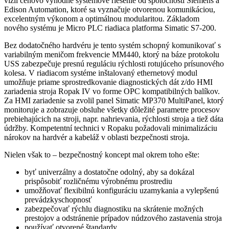
vízií cenovo výhodné systémové riešenie od spoločností Siemens a
Edison Automation, ktoré sa vyznačuje otvorenou komunikáciou,
excelentným výkonom a optimálnou modularitou. Základom
nového systému je Micro PLC riadiaca platforma Simatic S7-200.
Bez dodatočného hardvéru je tento systém schopný komunikovať s
variabilným meničom frekvencie MM440, ktorý na báze protokolu
USS zabezpečuje presnú reguláciu rýchlosti rotujúceho prísunového
kolesa. V riadiacom systéme inštalovaný ethernetový modul
umožňuje priame sprostredkovanie diagnostických dát z/do HMI
zariadenia stroja Ropak IV vo forme OPC kompatibilných balíkov.
Za HMI zariadenie sa zvolil panel Simatic MP370 MultiPanel, ktorý
monitoruje a zobrazuje obsluhe všetky dôležité parametre procesov
prebiehajúcich na stroji, napr. nahrievania, rýchlosti stroja a tiež dáta
údržby. Kompetentní technici v Ropaku požadovali minimalizáciu
nárokov na hardvér a kabeláž v oblasti bezpečnosti stroja.
Nielen však to – bezpečnostný koncept mal okrem toho ešte:
byť univerzálny a dostatočne odolný, aby sa dokázal
prispôsobiť rozličnému výrobnému prostrediu
umožňovať flexibilnú konfiguráciu uzamykania a vylepšenú
prevádzkyschopnosť
zabezpečovať rýchlu diagnostiku na skrátenie možných
prestojov a odstránenie prípadov núdzového zastavenia stroja
používať otvorené štandardy