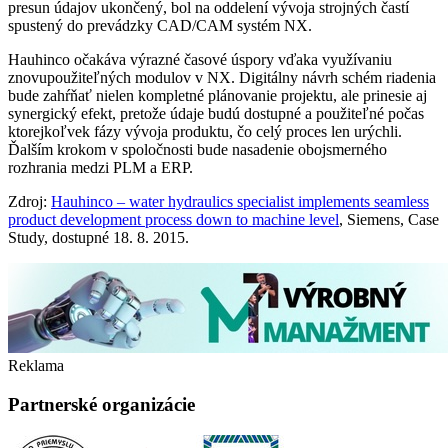
presun údajov ukončený, bol na oddelení vývoja strojných častí
spustený do prevádzky CAD/CAM systém NX.
Hauhinco očakáva výrazné časové úspory vďaka využívaniu
znovupoužiteľných modulov v NX. Digitálny návrh schém riadenia
bude zahŕňať nielen kompletné plánovanie projektu, ale prinesie aj
synergický efekt, pretože údaje budú dostupné a použiteľné počas
ktorejkoľvek fázy vývoja produktu, čo celý proces len urýchli.
Ďalším krokom v spoločnosti bude nasadenie obojsmerného
rozhrania medzi PLM a ERP.
Zdroj:
Hauhinco – water hydraulics specialist implements seamless
product development process down to machine level
, Siemens, Case
Study, dostupné 18. 8. 2015.
Reklama
Partnerské organizácie