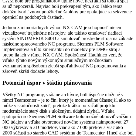
CAM bolo pre programátorov úplne nové, nezľakli sa toho a späť
sa už nepozerali. Najviac boli prekvapení tým, ako ľahko teraz
dokážu tvoriť znovupoužiteľné šablóny pre opakujúce sa sekvencie
operácií na podobných častiach.
Jednou z mimoriadnych výhod NX CAM je schopnosť nielen
vizualizovať trajektórie nástrojov, ale takisto emulovať riadiaci
systém SINUMERIK 840D a simulovať prostredie stroja na základe
následne spracovaného NC programu. Siemens PLM Software
implementovala túto kinematiku do modelov pre DMG stroj a
prepojila ich v rámci NX CAM. Spoločnosť Hauhinco verí, že
vďaka týmto novým výkonným simulačným možnostiam
významným spôsobom zlepší spoľahlivosť NC programovania a
zároveň skráti dodacie lehoty.
Potenciál úspor v štádiu plánovania
Všetky NC programy, vrátane archívov, boli úspešne uložené v
rámci Teamcenter – je to čin, ktorý je momentálne úžasnejší, ako to
môže v skutočnosti znieť, pretože krátko po začatí projektu
modernizácie starý disk s uloženými údajmi zlyhal. Vďaka
spolupráci so Siemens PLM Software bolo možné obnoviť väčšinu
NC údajov a vďaka otvorenosti nového systému naimportovať 27
000 výkresov a 3D modelov, viac ako 7 000 prvkov a viac ako
2000 súčastí zo starého CAD systému do Teamcenter. Hneď ako bol