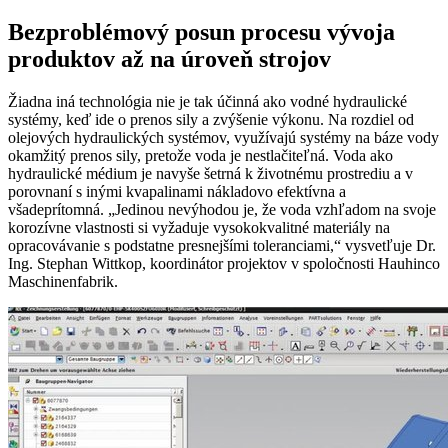
Bezproblémový posun procesu vývoja
produktov až na úroveň strojov
Žiadna iná technológia nie je tak účinná ako vodné hydraulické
systémy, keď ide o prenos sily a zvýšenie výkonu. Na rozdiel od
olejových hydraulických systémov, využívajú systémy na báze vody
okamžitý prenos sily, pretože voda je nestlačiteľná. Voda ako
hydraulické médium je navyše šetrná k životnému prostrediu a v
porovnaní s inými kvapalinami nákladovo efektívna a
všadeprítomná. „Jedinou nevýhodou je, že voda vzhľadom na svoje
korozívne vlastnosti si vyžaduje vysokokvalitné materiály na
opracovávanie s podstatne presnejšími toleranciami,“ vysvetľuje Dr.
Ing. Stephan Wittkop, koordinátor projektov v spoločnosti Hauhinco
Maschinenfabrik.