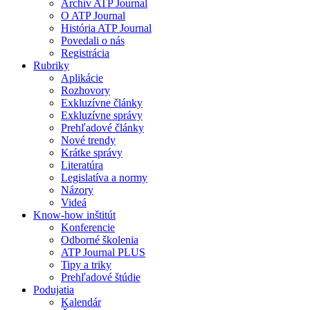
Archív ATP Journal
O ATP Journal
História ATP Journal
Povedali o nás
Registrácia
Rubriky
Aplikácie
Rozhovory
Exkluzívne články
Exkluzívne správy
Prehľadové články
Nové trendy
Krátke správy
Literatúra
Legislatíva a normy
Názory
Videá
Know-how inštitút
Konferencie
Odborné školenia
ATP Journal PLUS
Tipy a triky
Prehľadové štúdie
Podujatia
Kalendár