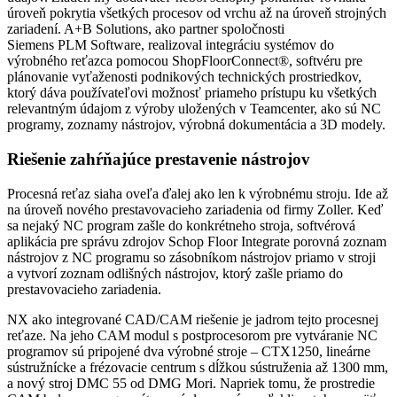
úroveň pokrytia všetkých procesov od vrchu až na úroveň strojných
zariadení. A+B Solutions, ako partner spoločnosti
Siemens PLM Software, realizoval integráciu systémov do
výrobného reťazca pomocou ShopFloorConnect®, softvéru pre
plánovanie vyťaženosti podnikových technických prostriedkov,
ktorý dáva používateľovi možnosť priameho prístupu ku všetkých
relevantným údajom z výroby uložených v Teamcenter, ako sú NC
programy, zoznamy nástrojov, výrobná dokumentácia a 3D modely.
Riešenie zahŕňajúce prestavenie nástrojov
Procesná reťaz siaha oveľa ďalej ako len k výrobnému stroju. Ide až
na úroveň nového prestavovacieho zariadenia od firmy Zoller. Keď
sa nejaký NC program zašle do konkrétneho stroja, softvérová
aplikácia pre správu zdrojov Schop Floor Integrate porovná zoznam
nástrojov z NC programu so zásobníkom nástrojov priamo v stroji
a vytvorí zoznam odlišných nástrojov, ktorý zašle priamo do
prestavovacieho zariadenia.
NX ako integrované CAD/CAM riešenie je jadrom tejto procesnej
reťaze. Na jeho CAM modul s postprocesorom pre vytváranie NC
programov sú pripojené dva výrobné stroje – CTX1250, lineárne
sústružnícke a frézovacie centrum s dĺžkou sústruženia až 1300 mm,
a nový stroj DMC 55 od DMG Mori. Napriek tomu, že prostredie