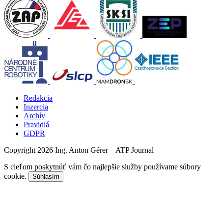
Redakcia
Inzercia
Archív
Pravidlá
GDPR
Copyright 2026 Ing. Anton Gérer – ATP Journal
S cieľom poskytnúť vám čo najlepšie služby používame súbory
cookie.
Súhlasím