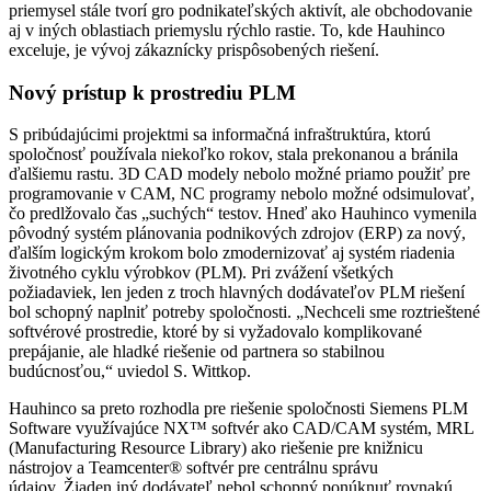
priemysel stále tvorí gro podnikateľských aktivít, ale obchodovanie
aj v iných oblastiach priemyslu rýchlo rastie. To, kde Hauhinco
exceluje, je vývoj zákaznícky prispôsobených riešení.
Nový prístup k prostrediu PLM
S pribúdajúcimi projektmi sa informačná infraštruktúra, ktorú
spoločnosť používala niekoľko rokov, stala prekonanou a bránila
ďalšiemu rastu. 3D CAD modely nebolo možné priamo použiť pre
programovanie v CAM, NC programy nebolo možné odsimulovať,
čo predlžovalo čas „suchých“ testov. Hneď ako Hauhinco vymenila
pôvodný systém plánovania podnikových zdrojov (ERP) za nový,
ďalším logickým krokom bolo zmodernizovať aj systém riadenia
životného cyklu výrobkov (PLM). Pri zvážení všetkých
požiadaviek, len jeden z troch hlavných dodávateľov PLM riešení
bol schopný naplniť potreby spoločnosti. „Nechceli sme roztrieštené
softvérové prostredie, ktoré by si vyžadovalo komplikované
prepájanie, ale hladké riešenie od partnera so stabilnou
budúcnosťou,“ uviedol S. Wittkop.
Hauhinco sa preto rozhodla pre riešenie spoločnosti Siemens PLM
Software využívajúce NX™ softvér ako CAD/CAM systém, MRL
(Manufacturing Resource Library) ako riešenie pre knižnicu
nástrojov a Teamcenter® softvér pre centrálnu správu
údajov. Žiaden iný dodávateľ nebol schopný ponúknuť rovnakú