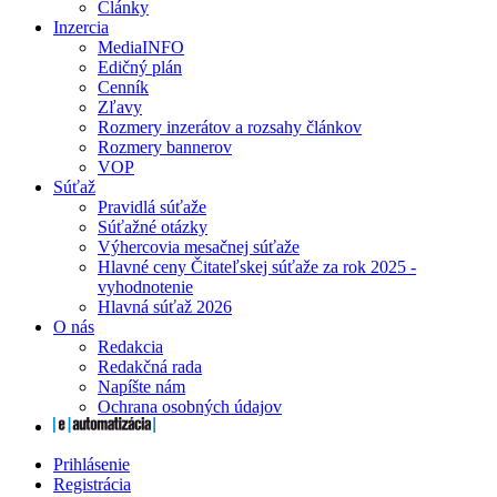
Články
Inzercia
MediaINFO
Edičný plán
Cenník
Zľavy
Rozmery inzerátov a rozsahy článkov
Rozmery bannerov
VOP
Súťaž
Pravidlá súťaže
Súťažné otázky
Výhercovia mesačnej súťaže
Hlavné ceny Čitateľskej súťaže za rok 2025 -
vyhodnotenie
Hlavná súťaž 2026
O nás
Redakcia
Redakčná rada
Napíšte nám
Ochrana osobných údajov
Prihlásenie
Registrácia