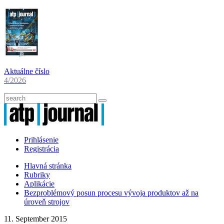
Aktuálne číslo
4/2026
Prihlásenie
Registrácia
Hlavná stránka
Rubriky
Aplikácie
Bezproblémový posun procesu vývoja produktov až na
úroveň strojov
11. September 2015