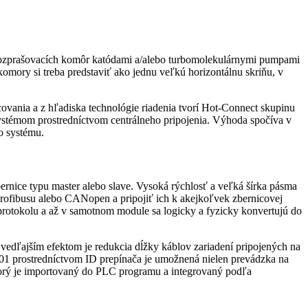
 rozprašovacích komôr katódami a/alebo turbomolekulárnymi pumpami
omory si treba predstaviť ako jednu veľkú horizontálnu skriňu, v
vania a z hľadiska technológie riadenia tvorí Hot-Connect skupinu
systémom prostredníctvom centrálneho pripojenia. Výhoda spočíva v
o systému.
rnice typu master alebo slave. Vysoká rýchlosť a veľká šírka pásma
ofibusu alebo CANopen a pripojiť ich k akejkoľvek zbernicovej
protokolu a až v samotnom module sa logicky a fyzicky konvertujú do
dľajším efektom je redukcia dĺžky káblov zariadení pripojených na
1101 prostredníctvom ID prepínača je umožnená nielen prevádzka na
ktorý je importovaný do PLC programu a integrovaný podľa