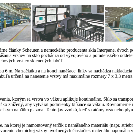
árne články Scheuten a nemeckého producenta skla Interpane, dvoch p
ania vrstiev na sklo pochádza od vývojového a poradenského oddelenia 
chových vrstiev sklenených tabúľ.
 6 m. Na začiatku a na konci nanášacej linky sa nachádza nakladacia a
abuľa určená na nanesenie vrstvy má maximálne rozmery 7 x 3,3 metra
vania, ktorým sa vrstva vo vákuu aplikuje kontinuálne. Sklo sa transpo
atoľko znížený, aby vytváral podmienky blížiace sa vákuu. Rovnomerné 
veľkým napätím plazma. Tento jav vzniká, keď sa atómy vzácneho plyn
a ktorej je namontovaný terčík z nanášaného materiálu (napr. striebra
 Vytvoreniu chemickej väzby uvoľnených čiastočiek materiálu napomáha