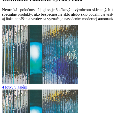
Nemecká spoločnosť f | glass je špičkovým výrobcom sklenených tab
špeciálne produkty, ako bezpečnostné sklo alebo sklo potiahnuté vrs
aj linka nanášania vrstiev sa vyznačuje nasadením modernej automatiz
4
fotky v galérii