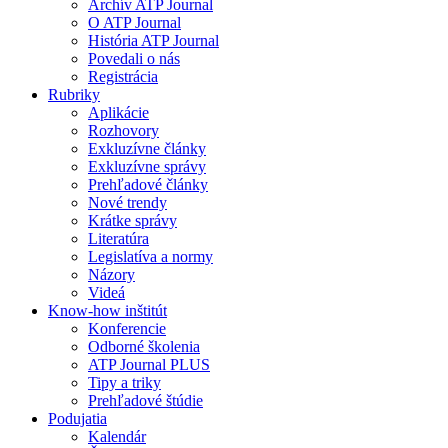
Archív ATP Journal
O ATP Journal
História ATP Journal
Povedali o nás
Registrácia
Rubriky
Aplikácie
Rozhovory
Exkluzívne články
Exkluzívne správy
Prehľadové články
Nové trendy
Krátke správy
Literatúra
Legislatíva a normy
Názory
Videá
Know-how inštitút
Konferencie
Odborné školenia
ATP Journal PLUS
Tipy a triky
Prehľadové štúdie
Podujatia
Kalendár