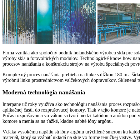
Firma vznikla ako spoločný podnik holandského výrobcu skla pre sol
výroby skla a fotovoltických modulov. Technologické know-how nanáš
procesov nanášania a konštrukciu strojov na výrobu špeciálnych povr
Komplexný proces nanášania prebieha na linke s dĺžkou 180 m a šírkou
výrobnú linku prostredníctvom valčekových dopravníkov. Sklenená t
Moderná technológia nanášania
Interpane už roky využíva ako technológiu nanášania proces rozprašo
aplikačnej časti, do rozprašovacej komory. Tlak v tejto komore je n
Počas rozprašovania vo vákuu sa tvorí medzi katódou a anódou pod 
komore a menia sa na ťažké, kladne nabité ióny argónu.
Vďaka vysokému napätiu sú ióny argónu urýchlené smerom ku katóde, n
materiál, ktorý sa vzápätí ukladá na skle vo forme tenučkej vrstvy.