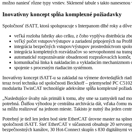
možno naniesť rôzne typy vrstiev. Sklenené tabule s takto nanesenou
Inovatívny koncept spĺňa komplexné požiadavky
Spoločnosť iSATT, ktorá spolupracuje s Interpanom dlhé roky a dôver
veľká rozloha fabriky ako celku, z čoho vyplýva distribúcia z
veľký počet vstupov/výstupov a zariadení pripojených na Pro
integrácia bezpečných vstupov/výstupov prostredníctvom spolo
integrácia kompletných rozvádzačov so servopohonmi na transp
automatické rozpoznávanie obsadenosti rozprašovacích komôr,
komunikačná linka k nakladacím a vykladacím mechanizmom c
spojenie s procesným riadiacim systémom.
Inovatívny koncept iSATT-u sa zakladal na výmene dovtedajších riadi
teraz tvorí technika od spoločnosti Beckhoff – priemyselné PC C51
modularita TwinCAT technológie adekvátne spĺňa komplexné požiadav
„Nasledujúce úvahy nás primäli k tomu, aby sme sa zamysleli nad mo
potrebná. Ďalšou výhodou je centrálna archivácia dát, vďaka čomu m
sa môžu realizovať na jednom mieste. Takisto je nutný iba jeden cent
Potrebný je tiež len jeden bod siete EtherCAT úrovne master na spln
spoločnosti iSATT. Sieť EtherCAT v súčasnosti obsahuje 20 servore
bezpečnostných kanálov, 30 Hot-Connect skupín s 830 digitálnymi 