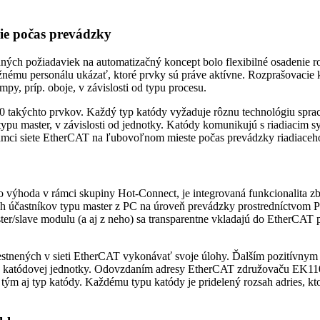
ie počas prevádzky
ných požiadaviek na automatizačný koncept bolo flexibilné osadenie
nému personálu ukázať, ktoré prvky sú práve aktívne. Rozprašovacie k
py, príp. oboje, v závislosti od typu procesu.
 takýchto prvkov. Každý typ katódy vyžaduje rôznu technológiu spraco
ypu master, v závislosti od jednotky. Katódy komunikujú s riadiacim 
ámci siete EtherCAT na ľubovoľnom mieste počas prevádzky riadiaceh
výhoda v rámci skupiny Hot-Connect, je integrovaná funkcionalita zbe
účastníkov typu master z PC na úroveň prevádzky prostredníctvom Pr
ter/slave modulu (a aj z neho) sa transparentne vkladajú do EtherCAT 
nených v sieti EtherCAT vykonávať svoje úlohy. Ďalším pozitívnym ve
ríklade katódovej jednotky. Odovzdaním adresy EtherCAT združovaču EK
 tým aj typ katódy. Každému typu katódy je pridelený rozsah adries, 