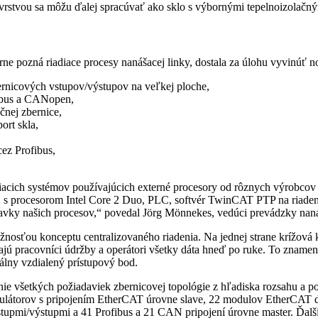
 vrstvou sa môžu ďalej spracúvať ako sklo s výbornými tepelnoizolačn
ne pozná riadiace procesy nanášacej linky, dostala za úlohu vyvinúť n
bernicových vstupov/výstupov na veľkej ploche,
fibus a CANopen,
čnej zbernice,
ort skla,
ez Profibus,
acich systémov používajúcich externé procesory od rôznych výrobcov z
02 s procesorom Intel Core 2 Duo, PLC, softvér TwinCAT PTP na riade
ky našich procesov,“ povedal Jörg Mönnekes, vedúci prevádzky nanášan
žnosťou konceptu centralizovaného riadenia. Na jednej strane krížov
ajú pracovníci údržby a operátori všetky dáta hneď po ruke. To zname
rálny vzdialený prístupový bod.
enie všetkých požiadaviek zbernicovej topológie z hľadiska rozsahu a 
gulátorov s pripojením EtherCAT úrovne slave, 22 modulov EtherCAT 
vstupmi/výstupmi a 41 Profibus a 21 CAN pripojení úrovne master. Ďa