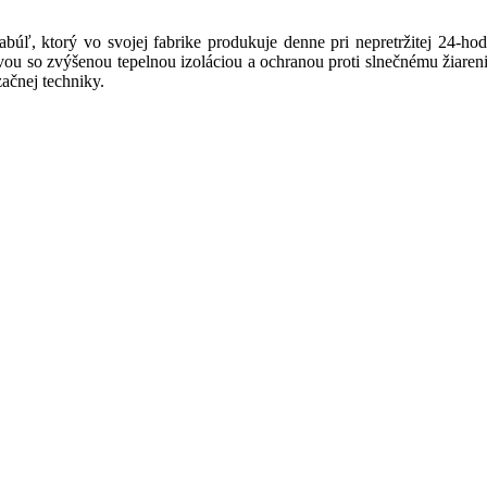
úľ, ktorý vo svojej fabrike produkuje denne pri nepretržitej 24-hod
tvou so zvýšenou tepelnou izoláciou a ochranou proti slnečnému žiare
ačnej techniky.