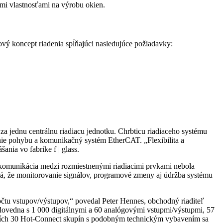
ými vlastnosťami na výrobu okien.
ový koncept riadenia spĺňajúci nasledujúce požiadavky:
a jednu centrálnu riadiacu jednotku. Chrbticu riadiaceho systému
nie pohybu a komunikačný systém EtherCAT. „Flexibilita a
ia vo fabrike f | glass.
á komunikácia medzi rozmiestnenými riadiacimi prvkami nebola
ná, že monitorovanie signálov, programové zmeny aj údržba systému
počtu vstupov/výstupov,“ povedal Peter Hennes, obchodný riaditeľ
dovedna s 1 000 digitálnymi a 60 analógovými vstupmi/výstupmi, 57
lších 30 Hot-Connect skupín s podobným technickým vybavením sa