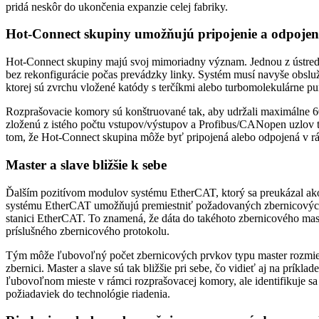
pridá neskôr do ukončenia expanzie celej fabriky.
Hot-Connect skupiny umožňujú pripojenie a odpojen
Hot-Connect skupiny majú svoj mimoriadny význam. Jednou z ústred
bez rekonfigurácie počas prevádzky linky. Systém musí navyše obsluž
ktorej sú zvrchu vložené katódy s terčíkmi alebo turbomolekulárne pum
Rozprašovacie komory sú konštruované tak, aby udržali maximálne 60
zloženú z istého počtu vstupov/výstupov a Profibus/CANopen uzlov t
tom, že Hot-Connect skupina môže byť pripojená alebo odpojená v r
Master a slave bližšie k sebe
Ďalším pozitívom modulov systému EtherCAT, ktorý sa preukázal ako 
systému EtherCAT umožňujú premiestniť požadovaných zbernicových 
stanici EtherCAT. To znamená, že dáta do takéhoto zbernicového mas
príslušného zbernicového protokolu.
Tým môže ľubovoľný počet zbernicových prvkov typu master rozmiest
zbernici. Master a slave sú tak bližšie pri sebe, čo vidieť aj na p
ľubovoľnom mieste v rámci rozprašovacej komory, ale identifikuje sa
požiadaviek do technológie riadenia.