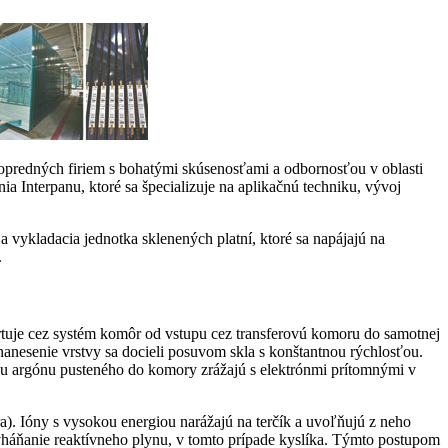
opredných firiem s bohatými skúsenosťami a odbornosťou v oblasti
Interpanu, ktoré sa špecializuje na aplikačnú techniku, vývoj
 vykladacia jednotka sklenených platní, ktoré sa napájajú na
.
rtuje cez systém komôr od vstupu cez transferovú ­komoru do samotnej
nanesenie vrstvy sa docieli posuvom skla s konštantnou rýchlosťou.
u argónu pusteného do komory zrážajú s elektrónmi prítomnými v
). Ióny s vysokou energiou narážajú na terčík a uvoľňujú z neho
 vháňanie reaktívneho plynu, v tomto prípade kyslíka. Týmto postupom