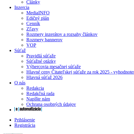
Články
Inzercia
MediaINFO
Edičný plán
Cenník
Zľavy
Rozmery inzerátov a rozsahy článkov
Rozmery bannerov
VOP
Súťaž
Pravidlá súťaže
Súťažné otázky
Výhercovia mesačnej súťaže
Hlavné ceny Čitateľskej súťaže za rok 2025 - vyhodnote
Hlavná súťaž 2026
O nás
Redakcia
Redakčná rada
Napíšte nám
Ochrana osobných údajov
Prihlásenie
Registrácia