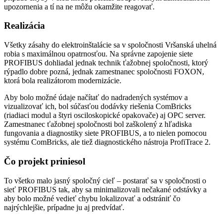
upozornenia a tí na ne môžu okamžite reagovať.
Realizácia
Všetky zásahy do elektroinštalácie sa v spoločnosti Vršanská uhelná
robia s maximálnou opatrnosťou. Na správne zapojenie siete
PROFIBUS dohliadal jednak technik ťažobnej spoločnosti, ktorý
rýpadlo dobre pozná, jednak zamestnanec spoločnosti FOXON,
ktorá bola realizátorom modernizácie.
Aby bolo možné údaje načítať do nadradených systémov a
vizualizovať ich, bol súčasťou dodávky riešenia ComBricks
(riadiaci modul a štyri osciloskopické opakovače) aj OPC server.
Zamestnanec ťažobnej spoločnosti bol zaškolený z hľadiska
fungovania a diagnostiky siete PROFIBUS, a to nielen pomocou
systému ComBricks, ale tiež diagnostického nástroja ProfiTrace 2.
Čo projekt priniesol
To všetko malo jasný spoločný cieľ – postarať sa v spoločnosti o
sieť PROFIBUS tak, aby sa minimalizovali nečakané odstávky a
aby bolo možné vedieť chybu lokalizovať a odstrániť čo
najrýchlejšie, prípadne ju aj predvídať.