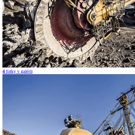
4
fotky v galérii