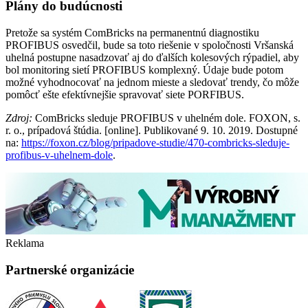
Plány do budúcnosti
Pretože sa systém ComBricks na permanentnú diagnostiku
PROFIBUS osvedčil, bude sa toto riešenie v spoločnosti Vršanská
uhelná postupne nasadzovať aj do ďalších kolesových rýpadiel, aby
bol monitoring sietí PROFIBUS komplexný. Údaje bude potom
možné vyhodnocovať na jednom mieste a sledovať trendy, čo môže
pomôcť ešte efektívnejšie spravovať siete PORFIBUS.
Zdroj:
ComBricks sleduje PROFIBUS v uhelném dole. FOXON, s.
r. o., prípadová štúdia. [online]. Publikované 9. 10. 2019. Dostupné
na:
https://foxon.cz/blog/pripadove-studie/470-combricks-sleduje-
profibus-v-uhelnem-dole
.
Reklama
Partnerské organizácie