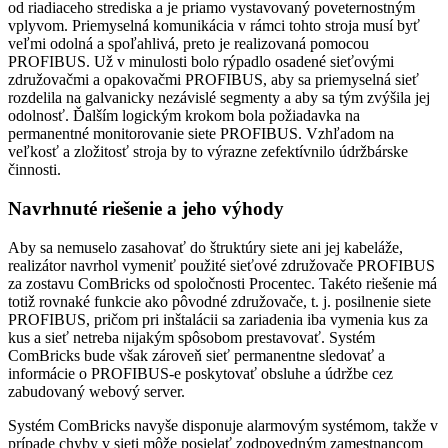
od riadiaceho strediska a je priamo vystavovaný poveternostným
vplyvom. Priemyselná komunikácia v rámci tohto stroja musí byť
veľmi odolná a spoľahlivá, preto je realizovaná pomocou
PROFIBUS. Už v minulosti bolo rýpadlo osadené sieťovými
združovačmi a opakovačmi PROFIBUS, aby sa priemyselná sieť
rozdelila na galvanicky nezávislé segmenty a aby sa tým zvýšila jej
odolnosť. Ďalším logickým krokom bola požiadavka na
permanentné monitorovanie siete PROFIBUS. Vzhľadom na
veľkosť a zložitosť stroja by to výrazne zefektívnilo údržbárske
činnosti.
Navrhnuté riešenie a jeho výhody
Aby sa nemuselo zasahovať do štruktúry siete ani jej kabeláže,
realizátor navrhol vymeniť použité sieťové združovače PROFIBUS
za zostavu ComBricks od spoločnosti Procentec. Takéto riešenie má
totiž rovnaké funkcie ako pôvodné združovače, t. j. posilnenie siete
PROFIBUS, pričom pri inštalácii sa zariadenia iba vymenia kus za
kus a sieť netreba nijakým spôsobom prestavovať. Systém
ComBricks bude však zároveň sieť permanentne sledovať a
informácie o PROFIBUS-e poskytovať obsluhe a údržbe cez
zabudovaný webový server.
Systém ComBricks navyše disponuje alarmovým systémom, takže v
prípade chyby v sieti môže posielať zodpovedným zamestnancom