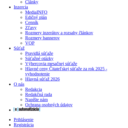
Články
Inzercia
MediaINFO
Edičný plán
Cenník
Zľavy
Rozmery inzerátov a rozsahy článkov
Rozmery bannerov
VOP
Súťaž
Pravidlá súťaže
Súťažné otázky
Výhercovia mesačnej súťaže
Hlavné ceny Čitateľskej súťaže za rok 2025 -
vyhodnotenie
Hlavná súťaž 2026
O nás
Redakcia
Redakčná rada
Napíšte nám
Ochrana osobných údajov
Prihlásenie
Registrácia