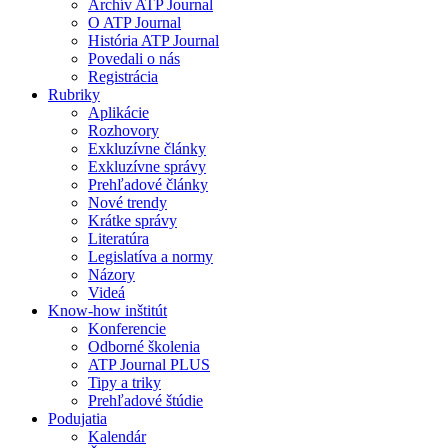
Archív ATP Journal
O ATP Journal
História ATP Journal
Povedali o nás
Registrácia
Rubriky
Aplikácie
Rozhovory
Exkluzívne články
Exkluzívne správy
Prehľadové články
Nové trendy
Krátke správy
Literatúra
Legislatíva a normy
Názory
Videá
Know-how inštitút
Konferencie
Odborné školenia
ATP Journal PLUS
Tipy a triky
Prehľadové štúdie
Podujatia
Kalendár