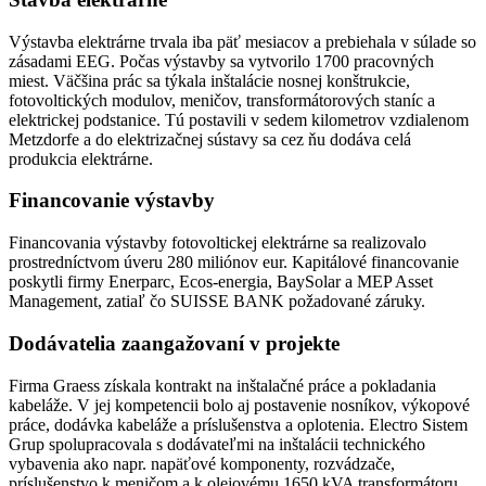
Výstavba elektrárne trvala iba päť mesiacov a prebiehala v súlade so
zásadami EEG. Počas výstavby sa vytvorilo 1700 pracovných
miest. Väčšina prác sa týkala inštalácie nosnej konštrukcie,
fotovoltických modulov, meničov, transformátorových staníc a
elektrickej podstanice. Tú postavili v sedem kilometrov vzdialenom
Metzdorfe a do elektrizačnej sústavy sa cez ňu dodáva celá
produkcia elektrárne.
Financovanie výstavby
Financovania výstavby fotovoltickej elektrárne sa realizovalo
prostredníctvom úveru 280 miliónov eur. Kapitálové financovanie
poskytli firmy Enerparc, Ecos-energia, BaySolar a MEP Asset
Management, zatiaľ čo SUISSE BANK požadované záruky.
Dodávatelia zaangažovaní v projekte
Firma Graess získala kontrakt na inštalačné práce a pokladania
kabeláže. V jej kompetencii bolo aj postavenie nosníkov, výkopové
práce, dodávka kabeláže a príslušenstva a oplotenia. Electro Sistem
Grup spolupracovala s dodávateľmi na inštalácii technického
vybavenia ako napr. napäťové komponenty, rozvádzače,
príslušenstvo k meničom a k olejovému 1650 kVA transformátoru.