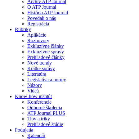
Archív ATP Journal
O ATP Journal
História ATP Journal
Povedali o nás
Registrácia
Rubriky
Aplikácie
Rozhovory
Exkluzívne články
Exkluzívne správy
Prehľadové články
Nové trendy
Krátke správy
Literatúra
Legislatíva a normy
Názory
Videá
Know-how inštitút
Konferencie
Odborné školenia
ATP Journal PLUS
Tipy a triky
Prehľadové štúdie
Podujatia
Kalendár