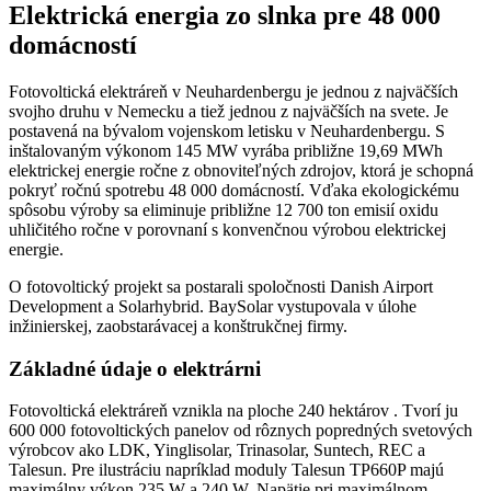
Elektrická energia zo slnka pre 48 000
domácností
Fotovoltická elektráreň v Neuhardenbergu je jednou z najväčších
svojho druhu v Nemecku a tiež jednou z najväčších na svete. Je
postavená na bývalom vojenskom letisku v Neuhardenbergu. S
inštalovaným výkonom 145 MW vyrába približne 19,69 MWh
elektrickej energie ročne z obnoviteľných zdrojov, ktorá je schopná
pokryť ročnú spotrebu 48 000 domácností. Vďaka ekologickému
spôsobu výroby sa eliminuje približne 12 700 ton emisií oxidu
uhličitého ročne v porovnaní s konvenčnou výrobou elektrickej
energie.
O fotovoltický projekt sa postarali spoločnosti Danish Airport
Development a Solarhybrid. BaySolar vystupovala v úlohe
inžinierskej, zaobstarávacej a konštrukčnej firmy.
Základné údaje o elektrárni
Fotovoltická elektráreň vznikla na ploche 240 hektárov . Tvorí ju
600 000 fotovoltických panelov od rôznych popredných svetových
výrobcov ako LDK, Yinglisolar, Trinasolar, Suntech, REC a
Talesun. Pre ilustráciu napríklad moduly Talesun TP660P majú
maximálny výkon 235 W a 240 W. Napätie pri maximálnom