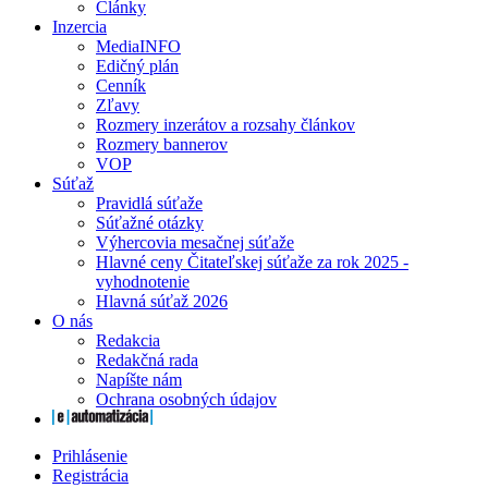
Články
Inzercia
MediaINFO
Edičný plán
Cenník
Zľavy
Rozmery inzerátov a rozsahy článkov
Rozmery bannerov
VOP
Súťaž
Pravidlá súťaže
Súťažné otázky
Výhercovia mesačnej súťaže
Hlavné ceny Čitateľskej súťaže za rok 2025 -
vyhodnotenie
Hlavná súťaž 2026
O nás
Redakcia
Redakčná rada
Napíšte nám
Ochrana osobných údajov
Prihlásenie
Registrácia