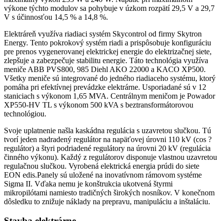
výkone týchto modulov sa pohybuje v úzkom rozpätí 29,5 V a 29,7
V s účinnosťou 14,5 % a 14,8 %.
Elektráreň využíva riadiaci systém Skycontrol od firmy Skytron
Energy. Tento pokrokový systém riadi a prispôsobuje konfiguráciu
pre prenos vygenerovanej elektrickej energie do elektrizačnej siete,
zlepšuje a zabezpečuje stabilitu energie. Táto technológia využíva
meniče ABB PVS800, 985 Diehl AKO 22000 a KACO XP500.
Všetky meniče sú integrované do jedného riadiaceho systému, ktorý
pomáha pri efektívnej prevádzke elektrárne. Usporiadané sú v 12
staniciach s výkonom 1,65 MVA. Centrálnym meničom je Powador
XP550-HV TL s výkonom 500 kVA s beztransformátorovou
technológiou.
Svoje uplatnenie našla kaskádna regulácia s uzavretou slučkou. Tú
tvorí jeden nadradený regulátor na napäťovej úrovni 110 kV (cos ?
regulátor) a štyri podriadené regulátory na úrovni 20 kV (regulácia
činného výkonu). Každý z regulátorov disponuje vlastnou uzavretou
regulačnou slučkou. Vyrobená elektrická energia prúdi do siete
EON edis.Panely sú uložené na inovatívnom rámovom systéme
Sigma II. Vďaka nemu je konštrukcia ukotvená štyrmi
mikropilótami namiesto tradičných širokých nosníkov. V konečnom
dôsledku to znižuje náklady na prepravu, manipuláciu a inštaláciu.
Stavba elektrárne