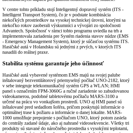
V centre tohto príkladu stojí Inteligentný dopravný systém (ITS -
Intelligent Transport System), čo je v podstate kombinácia
niekoľkých prostriedkov na vysokej technickej úrovni, ktorými sa
niekoľko rokov zaoberali výskumníci a vývojári zo spoločnosti
Advantech. Spoločnosť v rámci tohto programu uviedla na trh a
implementovala zariadenia pre Systém riadenia stavov núdze (EMS
- Emergency Management System), ktorý je súčasťou systému ITS.
Hasičské autá v Holandsku sú jednými z prvých, v ktorých ITS
nasadili do reálnej praxe.
Stabilita systému garantuje jeho účinnosť
Hasičské autá vybavené systémom EMS majú na svojej palube
inštalovaný bezventilátorový priemyselný počítač UNO-2182, ktorý
v sebe integruje telekomunikačný systém GPS a WLAN; HMI
panel s označením FPM-3060G a ručné zariadenie so zabudovanou
videokamerou, podobné tabletovému počítaču MARS-3100 a
určené na prácu vo vonkajšom prostredí. UNO aj HMI panel sú
inštalované pred sedadlom šoféra, pričom poskytujú informácie o
optimálnej trase k požiaru a informácie o danej lokalite. MARS-
1000 umožňuje prepojenie s počítačom UNO, ktorý potom zasiela
do centrály zadané údaje, ako aj nahrané videosekvencie. Všetky tri
produkty sú stavané do náročného prostredia s vysokými teplotami,