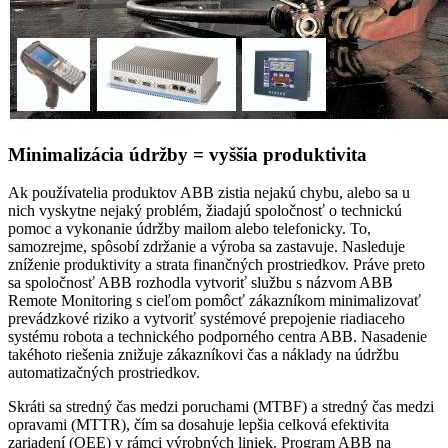
Minimalizácia údržby = vyššia produktivita
Ak používatelia produktov ABB zistia nejakú chybu, alebo sa u
nich vyskytne nejaký problém, žiadajú spoločnosť o technickú
pomoc a vykonanie údržby mailom alebo telefonicky. To,
samozrejme, spôsobí zdržanie a výroba sa zastavuje. Nasleduje
zníženie produktivity a strata finančných prostriedkov. Práve preto
sa spoločnosť ABB rozhodla vytvoriť službu s názvom ABB
Remote Monitoring s cieľom pomôcť zákazníkom minimalizovať
prevádzkové riziko a vytvoriť systémové prepojenie riadiaceho
systému robota a technického podporného centra ABB. Nasadenie
takéhoto riešenia znižuje zákazníkovi čas a náklady na údržbu
automatizačných prostriedkov.
Skráti sa stredný čas medzi poruchami (MTBF) a stredný čas medzi
opravami (MTTR), čím sa dosahuje lepšia celková efektivita
zariadení (OEE) v rámci výrobných liniek. Program ABB na