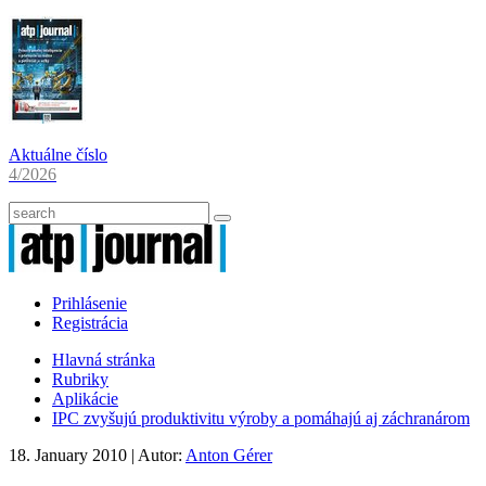
Aktuálne číslo
4/2026
Prihlásenie
Registrácia
Hlavná stránka
Rubriky
Aplikácie
IPC zvyšujú produktivitu výroby a pomáhajú aj záchranárom
18. January 2010
| Autor:
Anton Gérer