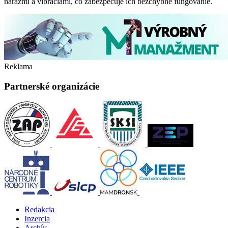
nárazmi a vibráciami, čo zabezpečuje ich bezchybné fungovanie.
Reklama
Partnerské organizácie
Redakcia
Inzercia
Archív