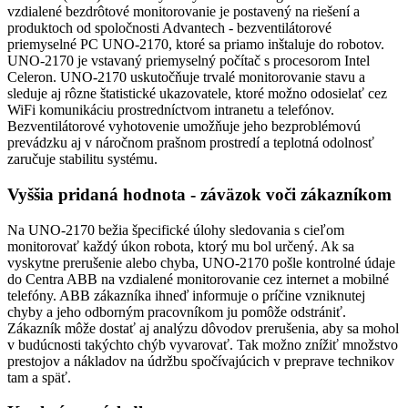
vzdialené bezdrôtové monitorovanie je postavený na riešení a
produktoch od spoločnosti Advantech - bezventilátorové
priemyselné PC UNO-2170, ktoré sa priamo inštaluje do robotov.
UNO-2170 je vstavaný priemyselný počítač s procesorom Intel
Celeron. UNO-2170 uskutočňuje trvalé monitorovanie stavu a
sleduje aj rôzne štatistické ukazovatele, ktoré možno odosielať cez
WiFi komunikáciu prostredníctvom intranetu a telefónov.
Bezventilátorové vyhotovenie umožňuje jeho bezproblémovú
prevádzku aj v náročnom prašnom prostredí a teplotná odolnosť
zaručuje stabilitu systému.
Vyššia pridaná hodnota - záväzok voči zákazníkom
Na UNO-2170 bežia špecifické úlohy sledovania s cieľom
monitorovať každý úkon robota, ktorý mu bol určený. Ak sa
vyskytne prerušenie alebo chyba, UNO-2170 pošle kontrolné údaje
do Centra ABB na vzdialené monitorovanie cez internet a mobilné
telefóny. ABB zákazníka ihneď informuje o príčine vzniknutej
chyby a jeho odborným pracovníkom ju pomôže odstrániť.
Zákazník môže dostať aj analýzu dôvodov prerušenia, aby sa mohol
v budúcnosti takýchto chýb vyvarovať. Tak možno znížiť množstvo
prestojov a nákladov na údržbu spočívajúcich v preprave technikov
tam a späť.