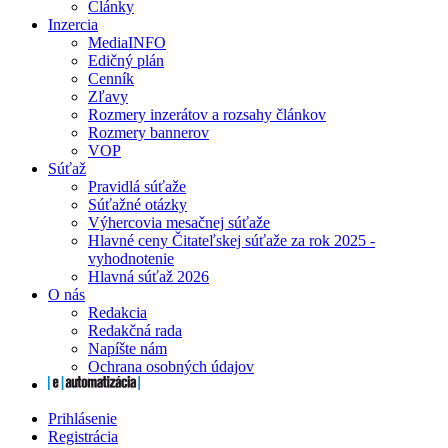
Články
Inzercia
MediaINFO
Edičný plán
Cenník
Zľavy
Rozmery inzerátov a rozsahy článkov
Rozmery bannerov
VOP
Súťaž
Pravidlá súťaže
Súťažné otázky
Výhercovia mesačnej súťaže
Hlavné ceny Čitateľskej súťaže za rok 2025 -
vyhodnotenie
Hlavná súťaž 2026
O nás
Redakcia
Redakčná rada
Napíšte nám
Ochrana osobných údajov
Prihlásenie
Registrácia