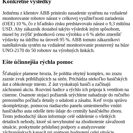
Konkrétne výsledky
Jednému z klientov ABB prinieslo nasadenie systému na vzdialené
monitorovanie robotov nárast v celkovej využiteľnosti zariadenia
(OEE) 10 %, čo z hľadisko zisku predstavovalo nárast o 9,3 milióna
USD. Aby zákazník dosiahol takýto výsledok iným spôsobom,
musel by zvýšiť jednotkovú cenu výrobku o 6 % alebo zmenšiť
výdavky na údržbu na úroveň 95 %. ABB tomuto zákazníkovi
nainštalovala systém na vzdialené monitorovanie postavený na báze
UNO-2170 do 50 robotov na výrobných linkách.
Ešte účinnejšia rýchla pomoc
Šľahajúce plamene hrozia, že pohltia obytný komplex, no zrazu
zaznie zvuk približujúcich sa sirén. Prichádza niekoľko hasičských
áut a obkolesuje miesto. Z áut vyskakujú hasiči a začínajú
záchrannú akciu. Rozvinú hadice a rýchlo ich pripoja k ventilom na
cisterne. Osamote stojaci požiarnik urýchlene nahadzuje do ručného
prenosného počítača detaily o udalosti a zásahu. Keď svoju správu
skompletizuje, pomocou riadiaceho panelu umiestneného vnútri
hasičského auta odošle tieto údaje do centrály hasičského zboru.
Tento jednoduchý úkon informuje celé oddelenie o všetkých
detailoch nehody, ktoré sú nevyhnutné na zhodnotenie závažnosti
situácie, poskytnutie príslušnej podpory a analyzovanie
záchranárskych kapacít pri spätnom hodnotení celej situácie.