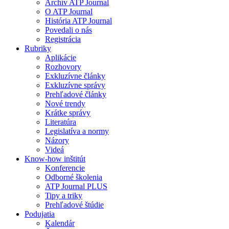
Archív ATP Journal
O ATP Journal
História ATP Journal
Povedali o nás
Registrácia
Rubriky
Aplikácie
Rozhovory
Exkluzívne články
Exkluzívne správy
Prehľadové články
Nové trendy
Krátke správy
Literatúra
Legislatíva a normy
Názory
Videá
Know-how inštitút
Konferencie
Odborné školenia
ATP Journal PLUS
Tipy a triky
Prehľadové štúdie
Podujatia
Kalendár