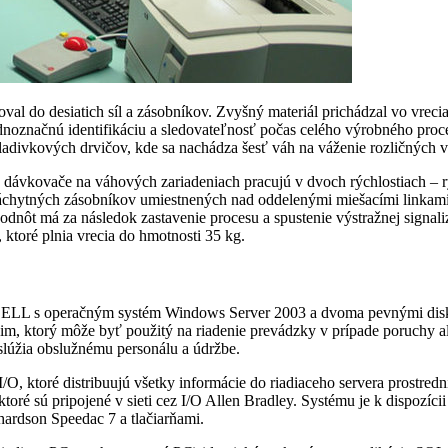
val do desiatich síl a zásobníkov. Zvyšný materiál prichádzal vo vrec
jednoznačnú identifikáciu a sledovateľnosť počas celého výrobného pro
ladivkových drvičov, kde sa nachádza šesť váh na váženie rozličných v
ky dávkovače na váhových zariadeniach pracujú v dvoch rýchlostiach –
záchytných zásobníkov umiestnených nad oddelenými miešacími linkami.
t má za následok zastavenie procesu a spustenie výstražnej signalizá
, ktoré plnia vrecia do hmotnosti 35 kg.
DELL s operačným systém Windows Server 2003 a dvoma pevnými diskm
im, ktorý môže byť použitý na riadenie prevádzky v prípade poruchy al
 slúžia obslužnému personálu a údržbe.
O, ktoré distribuujú všetky informácie do riadiaceho servera prostre
ktoré sú pripojené v sieti cez I/O Allen Bradley. Systému je k dispozí
hardson Speedac 7 a tlačiarňami.