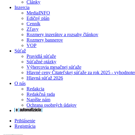
Články
Inzercia
MediaINFO
Edičný plán
Cenník
Zľavy
Rozmery inzerátov a rozsahy článkov
Rozmery bannerov
VOP
Súťaž
Pravidlá súťaže
Súťažné otázky
Výhercovia mesačnej súťaže
Hlavné ceny Čitateľskej súťaže za rok 2025 - vyhodnote
Hlavná súťaž 2026
O nás
Redakcia
Redakčná rada
Napíšte nám
Ochrana osobných údajov
Prihlásenie
Registrácia