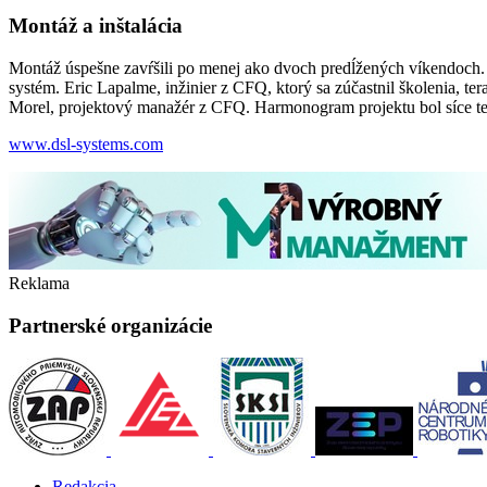
Montáž a inštalácia
Montáž úspešne zavŕšili po menej ako dvoch predĺžených víkendoch.
systém. Eric Lapalme, inžinier z CFQ, ktorý sa zúčastnil školenia, te
Morel, projektový manažér z CFQ. Harmonogram projektu bol síce te
www.dsl-systems.com
Reklama
Partnerské organizácie
Redakcia