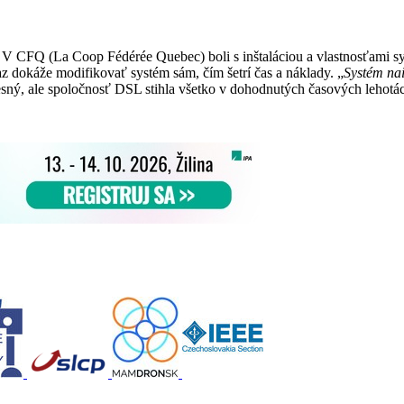
 V CFQ (La Coop Fédérée Quebec) boli s inštaláciou a vlastnosťami sy
raz dokáže modifikovať systém sám, čím šetrí čas a náklady. „
Systém nai
sný, ale spoločnosť DSL stihla všetko v dohodnutých časových lehotá