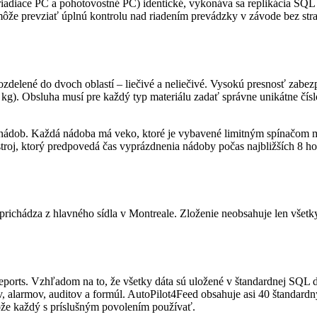
iadiace PC a pohotovostné PC) identické, vykonáva sa replikácia SQL s
môže prevziať úplnú kontrolu nad riadením prevádzky v závode bez str
ozdelené do dvoch oblastí – liečivé a neliečivé. Vysokú presnosť zabe
g). Obsluha musí pre každý typ materiálu zadať správne unikátne číslo
22 nádob. Každá nádoba má veko, ktoré je vybavené limitným spínačo
stroj, ktorý predpovedá čas vyprázdnenia nádoby počas najbližších 8
 prichádza z hlavného sídla v Montreale. Zloženie neobsahuje len všetk
Reports. Vzhľadom na to, že všetky dáta sú uložené v štandardnej SQL d
alarmov, auditov a formúl. AutoPilot4Feed obsahuje asi 40 štandardný
ôže každý s príslušným povolením používať.