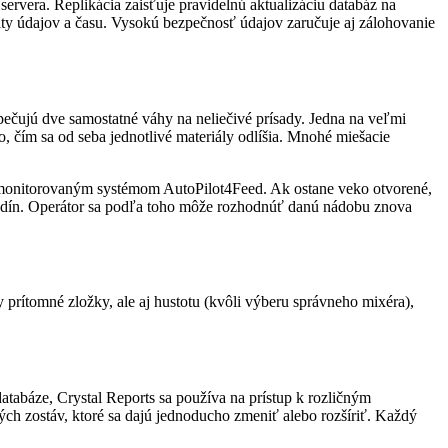
ervera. Replikácia zaisťuje pravidelnú aktualizáciu databáz na
aty údajov a času. Vysokú bezpečnosť údajov zaručuje aj zálohovanie
zpečujú dve samostatné váhy na neliečivé prísady. Jedna na veľmi
, čím sa od seba jednotlivé materiály odlíšia. Mnohé miešacie
m monitorovaným systémom AutoPilot4Feed. Ak ostane veko otvorené,
 hodín. Operátor sa podľa toho môže rozhodnúť danú nádobu znova
y prítomné zložky, ale aj hustotu (kvôli výberu správneho mixéra),
atabáze, Crystal Reports sa používa na prístup k rozličným
ch zostáv, ktoré sa dajú jednoducho zmeniť alebo rozšíriť. Každý