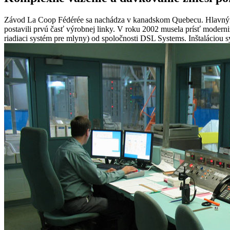
Závod La Coop Fédérée sa nachádza v kanadskom Quebecu. Hlavným cie
postavili prvú časť výrobnej linky. V roku 2002 musela prísť moderni
riadiaci systém pre mlyny) od spoločnosti DSL Systems. Inštaláciou s