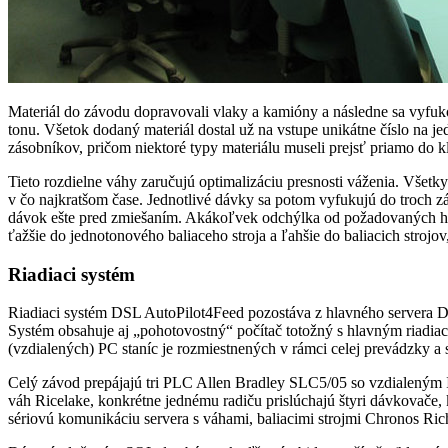
Materiál do závodu dopravovali vlaky a kamióny a následne sa vyfuko
tonu. Všetok dodaný materiál dostal už na vstupe unikátne číslo na 
zásobníkov, pričom niektoré typy materiálu museli prejsť priamo do k
Tieto rozdielne váhy zaručujú optimalizáciu presnosti váženia. Všet
v čo najkratšom čase. Jednotlivé dávky sa potom vyfukujú do troch 
dávok ešte pred zmiešaním. Akákoľvek odchýlka od požadovaných hodnô
ťažšie do jednotonového baliaceho stroja a ľahšie do baliacich strojov
Riadiaci systém
Riadiaci systém DSL AutoPilot4Feed pozostáva z hlavného servera 
Systém obsahuje aj „pohotovostný“ počítač totožný s hlavným riadiac
(vzdialených) PC staníc je rozmiestnených v rámci celej prevádzky a
Celý závod prepájajú tri PLC Allen Bradley SLC5/05 so vzdialeným I/
váh Ricelake, konkrétne jednému radiču prislúchajú štyri dávkovače, 
sériovú komunikáciu servera s váhami, baliacimi strojmi Chronos Ric