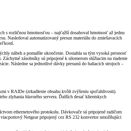
iach s rozličnou hmotnosťou – najťažší dosahoval hmotnosť až jednu
cesu. Nasledoval automatizovaný presun materiálu do zmiešavacích
eľkostí.
 rýchly nábeh a pomalšie ukončenie. Dosiahla sa tým vysoká presnosť
 Záchytné zásobníky sú pripojené k silomerom slúžiacim na riadenie
cie. Následne sa jednotlivé dávky presunú do baliacich strojoch –
i v RAIDe (zrkadlenie obsahu kvôli zvýšeniu spoľahlivosti).
ebo zlyhania hlavného servera. Ďalších desať klientskych
dníctvom ethernetového protokolu. Dávkovače sú pripojené radičom
cii viacportový Netgear pripojený cez RS 232 konvertor umožňujúci