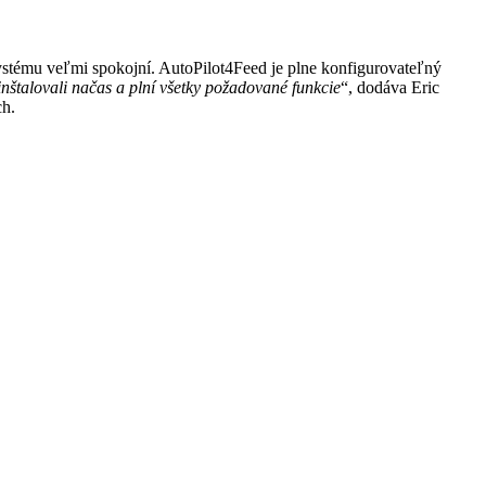
stému veľmi spokojní. AutoPilot4Feed je plne konfigurovateľný
nštalovali načas a plní všetky požadované funkcie
“, dodáva Eric
ch.