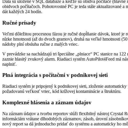
Dáta sú uložené v SQL databáze a keďže sú obidva počítače (hlavné r
obidvoch počítačoch. Pohotovostné PC je teda stále aktualizované a 
dát každých 24 hodín.
Ručné prísady
Veľmi dôležitou procesnou fázou je ručné dopĺňanie dávok, ktoré je r
nízke hmotnosti (až do dvoch gramov), druhá na veľké hmotnosti (50 k
nádoby plní obsluha ručne z malých vriec.
V prevádzke sa nachádzajú tri špeciálne „plniace“ PC stanice na 1
zaznie hlasitý zvukový alarm. Riadiaci systém AutoPilot4Feed má ná
naplniť.
Plná integrácia s počítačmi v podnikovej sieti
Riadiaci systém je pripojený k podnikovej sieti, zloženie automaticky
požadovanú veľkosť vriec, kód krížovej kontaminácie a štruktúru.
Komplexné hlásenia a záznam údajov
Na záznam údajov a tvorbu reportov slúži flexibilný nástroj Crystal 
informáciám vrátane dlhodobých záznamov, zásob, úrovní zásobníkov, 
nový report sa dá jednoducho pridať do systému a automaticky ho m