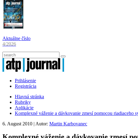
Aktuálne číslo
4/2026
Prihlásenie
Registrácia
Hlavná stránka
Rubriky
Aplikácie
Komplexné váženie a dávkovanie zmesí pomocou riadiaceho s
6. August 2010
| Autor:
Martin Karbovanec
Komplexné váženie a dávkovanie zmesí po