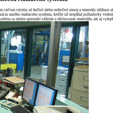
ľom výroby sú liečivé alebo neliečivé zmesi a minerály slúžiace ako
zácia starého riadiaceho systému, keďže už nespĺňal požiadavky vedeni
ystému sa nielen spresnilo váženie a dávkovanie materiálu, ale aj vyle