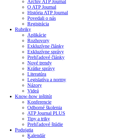
Archív ATP Journal
O ATP Journal
História ATP Journal
Povedali o nás
Registrácia
Rubriky
Aplikácie
Rozhovory
Exkluzívne články
Exkluzívne správy
Prehľadové články
Nové trendy
Krátke správy
Literatúra
Legislatíva a normy
Názory
Videá
Know-how inštitút
Konferencie
Odborné školenia
ATP Journal PLUS
Tipy a triky
Prehľadové štúdie
Podujatia
Kalendár