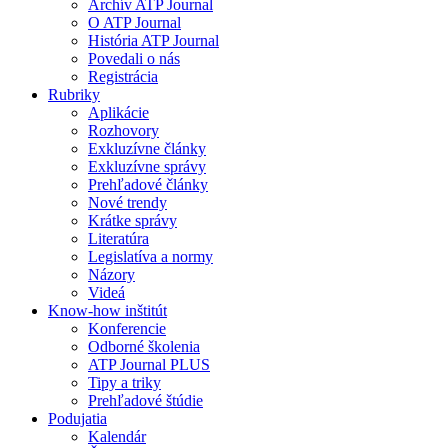
Archív ATP Journal
O ATP Journal
História ATP Journal
Povedali o nás
Registrácia
Rubriky
Aplikácie
Rozhovory
Exkluzívne články
Exkluzívne správy
Prehľadové články
Nové trendy
Krátke správy
Literatúra
Legislatíva a normy
Názory
Videá
Know-how inštitút
Konferencie
Odborné školenia
ATP Journal PLUS
Tipy a triky
Prehľadové štúdie
Podujatia
Kalendár