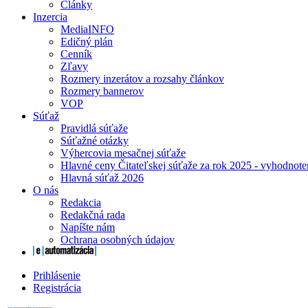
Články
Inzercia
MediaINFO
Edičný plán
Cenník
Zľavy
Rozmery inzerátov a rozsahy článkov
Rozmery bannerov
VOP
Súťaž
Pravidlá súťaže
Súťažné otázky
Výhercovia mesačnej súťaže
Hlavné ceny Čitateľskej súťaže za rok 2025 - vyhodnote
Hlavná súťaž 2026
O nás
Redakcia
Redakčná rada
Napíšte nám
Ochrana osobných údajov
Prihlásenie
Registrácia