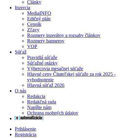
Články
Inzercia
MediaINFO
Edičný plán
Cenník
Zľavy
Rozmery inzerátov a rozsahy článkov
Rozmery bannerov
VOP
Súťaž
Pravidlá súťaže
Súťažné otázky
Výhercovia mesačnej súťaže
Hlavné ceny Čitateľskej súťaže za rok 2025 -
vyhodnotenie
Hlavná súťaž 2026
O nás
Redakcia
Redakčná rada
Napíšte nám
Ochrana osobných údajov
Prihlásenie
Registrácia