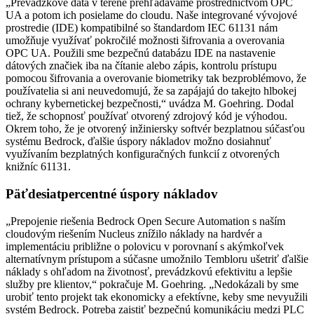
„Prevádzkové dáta v teréne prehľadávame prostredníctvom OPC
UA a potom ich posielame do cloudu. Naše integrované vývojové
prostredie (IDE) kompatibilné so štandardom IEC 61131 nám
umožňuje využívať pokročilé možnosti šifrovania a overovania
OPC UA. Použili sme bezpečnú databázu IDE na nastavenie
dátových značiek iba na čítanie alebo zápis, kontrolu prístupu
pomocou šifrovania a overovanie biometriky tak bezproblémovo, že
používatelia si ani neuvedomujú, že sa zapájajú do takejto hlbokej
ochrany kybernetickej bezpečnosti,“ uvádza M. Goehring. Dodal
tiež, že schopnosť používať otvorený zdrojový kód je výhodou.
Okrem toho, že je otvorený inžiniersky softvér bezplatnou súčasťou
systému Bedrock, ďalšie úspory nákladov možno dosiahnuť
využívaním bezplatných konfiguračných funkcií z otvorených
knižníc 61131.
Päťdesiatpercentné úspory nákladov
„Prepojenie riešenia Bedrock Open Secure Automation s naším
cloudovým riešením Nucleus znížilo náklady na hardvér a
implementáciu približne o polovicu v porovnaní s akýmkoľvek
alternatívnym prístupom a súčasne umožnilo Tembloru ušetriť ďalšie
náklady s ohľadom na životnosť, prevádzkovú efektivitu a lepšie
služby pre klientov,“ pokračuje M. Goehring. „Nedokázali by sme
urobiť tento projekt tak ekonomicky a efektívne, keby sme nevyužili
systém Bedrock. Potreba zaistiť bezpečnú komunikáciu medzi PLC