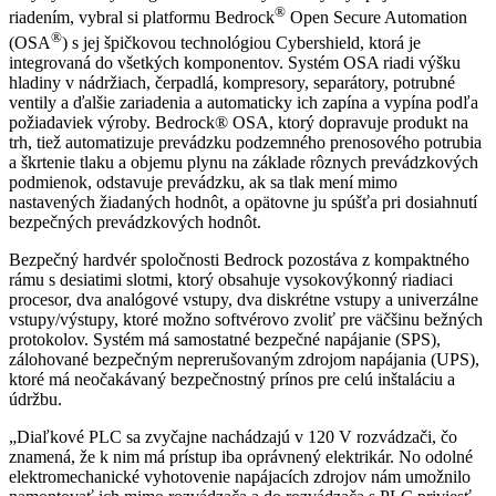
®
riadením, vybral si platformu Bedrock
Open Secure Automation
®
(OSA
) s jej špičkovou technológiou Cybershield, ktorá je
integrovaná do všetkých komponentov. Systém OSA riadi výšku
hladiny v nádržiach, čerpadlá, kompresory, separátory, potrubné
ventily a ďalšie zariadenia a automaticky ich zapína a vypína podľa
požiadaviek výroby. Bedrock® OSA, ktorý dopravuje produkt na
trh, tiež automatizuje prevádzku podzemného prenosového potrubia
a škrtenie tlaku a objemu plynu na základe rôznych prevádzkových
podmienok, odstavuje prevádzku, ak sa tlak mení mimo
nastavených žiadaných hodnôt, a opätovne ju spúšťa pri dosiahnutí
bezpečných prevádzkových hodnôt.
Bezpečný hardvér spoločnosti Bedrock pozostáva z kompaktného
rámu s desiatimi slotmi, ktorý obsahuje vysokovýkonný riadiaci
procesor, dva analógové vstupy, dva diskrétne vstupy a univerzálne
vstupy/výstupy, ktoré možno softvérovo zvoliť pre väčšinu bežných
protokolov. Systém má samostatné bezpečné napájanie (SPS),
zálohované bezpečným neprerušovaným zdrojom napájania (UPS),
ktoré má neočakávaný bezpečnostný prínos pre celú inštaláciu a
údržbu.
„Diaľkové PLC sa zvyčajne nachádzajú v 120 V rozvádzači, čo
znamená, že k nim má prístup iba oprávnený elektrikár. No odolné
elektromechanické vyhotovenie napájacích zdrojov nám umožnilo