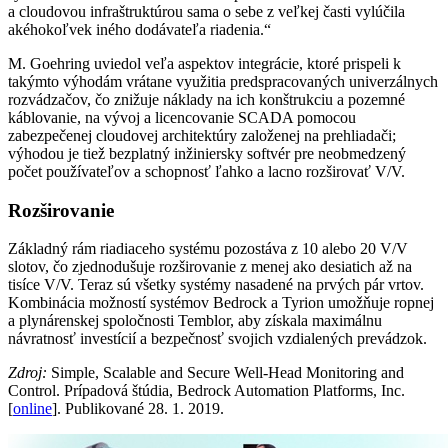
a cloudovou infraštruktúrou sama o sebe z veľkej časti vylúčila
akéhokoľvek iného dodávateľa riadenia.“
M. Goehring uviedol veľa aspektov integrácie, ktoré prispeli k
takýmto výhodám vrátane využitia predspracovaných univerzálnych
rozvádzačov, čo znižuje náklady na ich konštrukciu a pozemné
káblovanie, na vývoj a licencovanie SCADA pomocou
zabezpečenej cloudovej architektúry založenej na prehliadači;
výhodou je tiež bezplatný inžiniersky softvér pre neobmedzený
počet používateľov a schopnosť ľahko a lacno rozširovať V/V.
Rozširovanie
Základný rám riadiaceho systému pozostáva z 10 alebo 20 V/V
slotov, čo zjednodušuje rozširovanie z menej ako desiatich až na
tisíce V/V. Teraz sú všetky systémy nasadené na prvých pár vrtov.
Kombinácia možností systémov Bedrock a Tyrion umožňuje ropnej
a plynárenskej spoločnosti Temblor, aby získala maximálnu
návratnosť investícií a bezpečnosť svojich vzdialených prevádzok.
Zdroj:
Simple, Scalable and Secure Well-Head Monitoring and
Control. Prípadová štúdia, Bedrock Automation Platforms, Inc.
[
online
]. Publikované 28. 1. 2019.