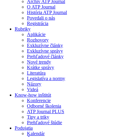
Archív ATP Journal
O ATP Journal
História ATP Journal
Povedali o nás
Registrácia
Rubriky
Aplikácie
Rozhovory
Exkluzívne články
Exkluzívne správy
Prehľadové články
Nové trendy
Krátke správy
Literatúra
Legislatíva a normy
Názory
Videá
Know-how inštitút
Konferencie
Odborné školenia
ATP Journal PLUS
Tipy a triky
Prehľadové štúdie
Podujatia
Kalendár