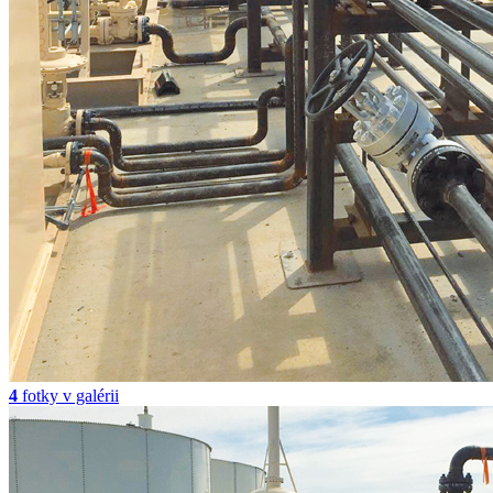
4
fotky v galérii