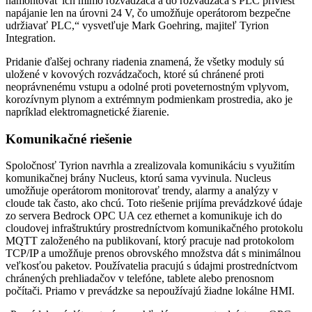
namontovať ich mimo rozvádzača a do rozvádzača s PLC priviesť
napájanie len na úrovni 24 V, čo umožňuje operátorom bezpečne
udržiavať PLC,“ vysvetľuje Mark Goehring, majiteľ Tyrion
Integration.
Pridanie ďalšej ochrany riadenia znamená, že všetky moduly sú
uložené v kovových rozvádzačoch, ktoré sú chránené proti
neoprávnenému vstupu a odolné proti poveternostným vplyvom,
korozívnym plynom a extrémnym podmienkam prostredia, ako je
napríklad elektromagnetické žiarenie.
Komunikačné riešenie
Spoločnosť Tyrion navrhla a zrealizovala komunikáciu s využitím
komunikačnej brány Nucleus, ktorú sama vyvinula. Nucleus
umožňuje operátorom monitorovať trendy, alarmy a analýzy v
cloude tak často, ako chcú. Toto riešenie prijíma prevádzkové údaje
zo servera Bedrock OPC UA cez ethernet a komunikuje ich do
cloudovej infraštruktúry prostredníctvom komunikačného protokolu
MQTT založeného na publikovaní, ktorý pracuje nad protokolom
TCP/IP a umožňuje prenos obrovského množstva dát s minimálnou
veľkosťou paketov. Používatelia pracujú s údajmi prostredníctvom
chránených prehliadačov v telefóne, tablete alebo prenosnom
počítači. Priamo v prevádzke sa nepoužívajú žiadne lokálne HMI.