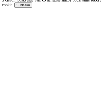
S cieľom poskytnúť vám čo najlepšie služby používame súbory
cookie.
Súhlasím