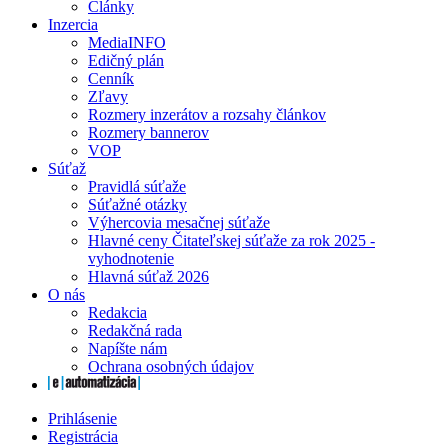
Články
Inzercia
MediaINFO
Edičný plán
Cenník
Zľavy
Rozmery inzerátov a rozsahy článkov
Rozmery bannerov
VOP
Súťaž
Pravidlá súťaže
Súťažné otázky
Výhercovia mesačnej súťaže
Hlavné ceny Čitateľskej súťaže za rok 2025 -
vyhodnotenie
Hlavná súťaž 2026
O nás
Redakcia
Redakčná rada
Napíšte nám
Ochrana osobných údajov
Prihlásenie
Registrácia