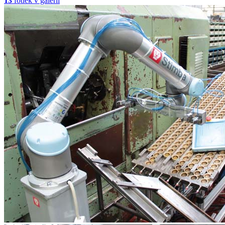
13
fotiek v galérii