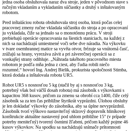
jedna osoba obsluhovala naraz dva stroje, jeden v pôvodnom stave s
ručným vkladaním a vykladaním súčiastky a druhý s inštalovaným
robotom.
Pred inštaláciou robota obsluhovala stroj osoba, ktorá počas celej
pracovnej zmeny ručne vkladala súčiastku do stroja a po opracovaní
ju vykladala, čiže sa jednalo sa o monotónnu prácu. V stroji
prebiehajú operácie opracovania na šiestich staniciach, na každej z
nich sa nachádzajú umiestnené voči sebe dve náradia. Na výkovku
v tvare osemhrannej matice sa vyvŕta otvor, frézuje sa vnútorná časť,
zrážajú sa hrany, vyrezáva závit a pri záverečnej operácii sa z
vonkajšej strany odihluje. „Náhrada takéhoto pracovného miesta
robotom je podľa mňa jedna z ciest, aby ľudia robili niečo
rozumné,“ hovorí Ing. Andrej Bielik, prokurista spoločnosti Stimba,
ktorá dodala a inštalovala robota UR5.
Robot UR5 s nosnosťou 5 kg (stačil by aj s nosnosťou 3 kg,
potrebný však bol väčší dosah robota) má zásobník s výkovkami s
kapacitou 368 kusov, pričom za zmenu sa obrobí cca 1400, čiže celý
zásobník sa za ten čas približne štyrikrát vyprázdni. Úlohou obsluhy
je len dokladať výkovky do zásobníka, aby sa úplne nevyprázdnil.
Zásobník tvorí výškovo nastaviteľný sklzový dopravník hliníkovej
konštrukcie aktuálne nastavený pod uhlom približne 15° (v prípade
potreby meniteľný) tvorený ôsmimi žľabmi, pričom každý pojme 46
kusov výkovkov. Na spodku sa nachádzajú snímače prítomnosti