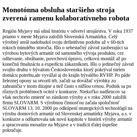
Monotónna obsluha staršieho stroja
zverená ramenu kolaboratívneho robota
Región Myjavy má silnú históriu v odvetví strojárstva. V roku 1937
priamo v meste Myjava založili Slovenskú Armatúrku. Celý
výrobný areál nadobudol svoju definitívnu podobu až v 60-tich
rokoch minulého storočia. Išlo o sebestačný závod zaoberajúci sa
výrobou bytových armatúr od samotného vývoja produktu, cez
odlievanie, obrábanie, povrchovú úpravu, celkovú montáž až po
konečnú finalizáciu a expedíciu zákazníkom. Išlo o jedinečný závod
svojho druhu v bývalom Československu ktorý pokrýval nielen
domácu potrebu,ale vyvážal aj do krajín bývalého RVHP. Po páde
železnej opony sa otvoril trh, začali sa dovážať výrobky zo
zahraničia v inom dizajne a tiež často s nižšou cenou. Podnik sa po
rôznych problémoch ocitol v konkurze. Niekoľko nadšencov sa
však nechcelo zmieriť so zánikom výroby a v roku 2000 založili
firmu SLOVARM. S výrobnou činnosťou začala spoločnosť
SLOVARM 13. 10. 2000 po odkúpení strategických technológií na
výrobu domových armatúr od Slovenskej armatúrky Myjava, a.s. v
konkurze a odštartovala tak novú kapitolu v histórii výroby armatúr
a spracovania mosadze na Myjave a v tradícii ďalej úspešne
pokračuje.