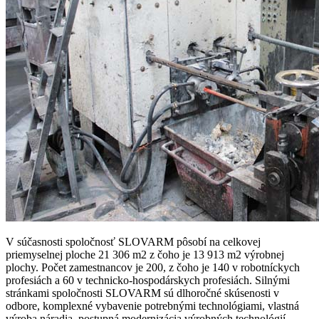
V súčasnosti spoločnosť SLOVARM pôsobí na celkovej
priemyselnej ploche 21 306 m2 z čoho je 13 913 m2 výrobnej
plochy. Počet zamestnancov je 200, z čoho je 140 v robotníckych
profesiách a 60 v technicko-hospodárskych profesiách. Silnými
stránkami spoločnosti SLOVARM sú dlhoročné skúsenosti v
odbore, komplexné vybavenie potrebnými technológiami, vlastná
výroba náradia, postupná modernizácia výrobných technológií,