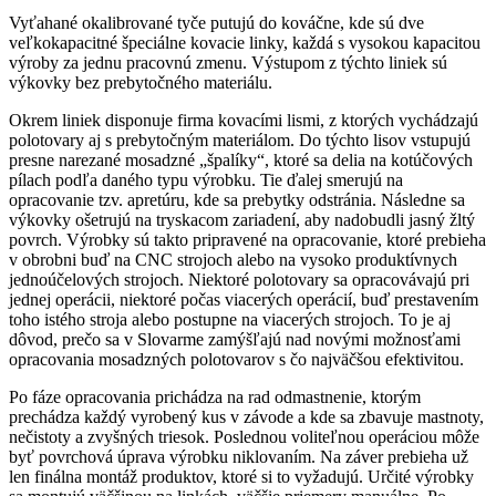
Vyťahané okalibrované tyče putujú do kováčne, kde sú dve
veľkokapacitné špeciálne kovacie linky, každá s vysokou kapacitou
výroby za jednu pracovnú zmenu. Výstupom z týchto liniek sú
výkovky bez prebytočného materiálu.
Okrem liniek disponuje firma kovacími lismi, z ktorých vychádzajú
polotovary aj s prebytočným materiálom. Do týchto lisov vstupujú
presne narezané mosadzné „špalíky“, ktoré sa delia na kotúčových
pílach podľa daného typu výrobku. Tie ďalej smerujú na
opracovanie tzv. apretúru, kde sa prebytky odstránia. Následne sa
výkovky ošetrujú na tryskacom zariadení, aby nadobudli jasný žltý
povrch. Výrobky sú takto pripravené na opracovanie, ktoré prebieha
v obrobni buď na CNC strojoch alebo na vysoko produktívnych
jednoúčelových strojoch. Niektoré polotovary sa opracovávajú pri
jednej operácii, niektoré počas viacerých operácií, buď prestavením
toho istého stroja alebo postupne na viacerých strojoch. To je aj
dôvod, prečo sa v Slovarme zamýšľajú nad novými možnosťami
opracovania mosadzných polotovarov s čo najväčšou efektivitou.
Po fáze opracovania prichádza na rad odmastnenie, ktorým
prechádza každý vyrobený kus v závode a kde sa zbavuje mastnoty,
nečistoty a zvyšných triesok. Poslednou voliteľnou operáciou môže
byť povrchová úprava výrobku niklovaním. Na záver prebieha už
len finálna montáž produktov, ktoré si to vyžadujú. Určité výrobky