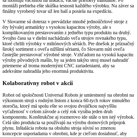
sa montujú väčšinou na linkách, väčšie priemery manuálne. Po
montáži prebieha ešte skúška tesnosti každého výrobku. Na záver sa
finálny vyrobený tovar už len balí a posiela na expedíciu.
V Slovarme sú doteraz v prevádzke mnohé jednoúčelové stroje z
éry bývalej armatúrky s vysokou kapacitou výroby, ale s
komplikovaným prestavovaním z jedného typu produktu na druhý.
Svojho času sa v dielni nachádzalo veľa strojov rovnakého typu,
ktoré chrlili výrobky v miliónových sériách. Pre dnešok je príznačný
široký sortiment s oveľa nižšími sériami, čo Slovarm núti oveľa
častejšie prestavovať výrobné stroje. Vzhľadom na vysokú kapacitu
výroby pôvodných mašín, by sa jeden takýto stroj musel nahradiť
priemerne až troma modernými CNC zariadeniami, aby sa
adekvátne nahradila jeho enormná produktivita.
Kolaboratívny robot v akcii
Robot od spoločnosti Universal Robots je umiestnený na obrobni na
výkonnom stroji s rodným listom z konca 60-tych rokov minulého
storočia, ktorý má spolu ešte so svojou dvojičkou najvyššiu
vyťaženosť v celom závode a celý rok vyrába jeden druh
komponentu. Konštrukčne aj rozmerovo ide stále o ten istý výrobok.
Celá táto produkcia sa používajú na výrobu domových prípojok
plynu. Inštalácia robota na obsluhu stroja súvisí so zmenou
koncepcie usporiadania v obrobni, kde je cieľom dosiahnuť, aby