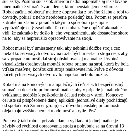
súčiastky. Posunu súčiastok smerom nadol napomáha aj inštalované
pneumatické vibračné zariadenie, ktoré neustále jemne vibruje.
Robot začína odoberať matice z dopravníka z prvého žľabu a robí to
dovtedy, pokiaľ z neho neodoberie posledný kus. Potom sa presúva
k druhému žľabu v poradí a takýmto spôsobom postupne
vyprázdňuje celý zásobník. Ten obsluha začne dopĺňať akonáhle
vidí, že zakrátko by došlo k jeho vyprázdneniu, ale dostatočne skoro
na to, aby sa neprerušilo opracovávanie na stroji.
Robot musel byť umiestnený tak, aby nebránil údržbe stroja cez
niekoľko servisných otvorov na rozličných miestach stroja resp. aby
sa v prípade nutnosti dal stroj obsluhovať aj manuálne. Prvotná
vizualizácia obsahovala montáž robota priamo na stroj, ktorá by bola
vďaka masívnej konštrukcii stroja realizovateľná. Práve z dôvodu
početných servisných otvorov to napokon nebolo možné.
Robot má na koncových manipulačných čeľustiach bezpečnostný
snímač na detekciu prítomnosti matice, aby v prípade jej náhodného
vykĺznutia nedošlo k poškodeniu čeľustí robota v stroji. Koncové
čeľuste sú prispôsobené danej aplikácii (jednotlivé diely pochádzajú
od spoločnosti Zimmer-group) a z dôvodu neustálej prítomnosti
oleja majú vyššiu chemickú odolnosť a krytie IP67.
Pracovný takt robota pri zakladaní a vykladaní jednej matice je
závislý od rýchlosti opracovania stroja a pohybuje sa na úrovni 13