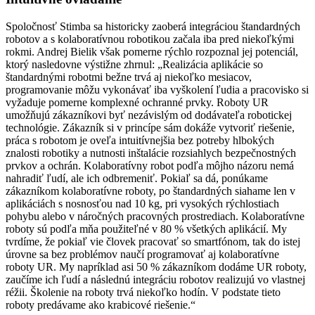
Spoločnosť Stimba sa historicky zaoberá integráciou štandardných
robotov a s kolaboratívnou robotikou začala iba pred niekoľkými
rokmi. Andrej Bielik však pomerne rýchlo rozpoznal jej potenciál,
ktorý nasledovne výstižne zhrnul: „Realizácia aplikácie so
štandardnými robotmi bežne trvá aj niekoľko mesiacov,
programovanie môžu vykonávať iba vyškolení ľudia a pracovisko si
vyžaduje pomerne komplexné ochranné prvky. Roboty UR
umožňujú zákazníkovi byť nezávislým od dodávateľa robotickej
technológie. Zákazník si v princípe sám dokáže vytvoriť riešenie,
práca s robotom je oveľa intuitívnejšia bez potreby hlbokých
znalosti robotiky a nutnosti inšta­lácie rozsiahlych bezpečnostných
prvkov a ochrán. Kolaboratívny robot podľa môjho názoru nemá
nahradiť ľudí, ale ich odbremeniť. Pokiaľ sa dá, ponúkame
zákazníkom kolaboratívne roboty, po štandardných siahame len v
aplikáciách s nosnosťou nad 10 kg, pri vysokých rýchlostiach
pohybu alebo v náročných pracovných prostrediach. Kolaboratívne
roboty sú podľa mňa použiteľné v 80 % všetkých aplikácií. My
tvrdíme, že pokiaľ vie človek pracovať so smartfónom, tak do istej
úrovne sa bez problémov naučí programovať aj kolaboratívne
roboty UR. My napríklad asi 50 % zákazníkom dodáme UR roboty,
zaučíme ich ľudí a následnú integráciu robotov realizujú vo vlastnej
réžii. Školenie na roboty trvá niekoľko hodín. V podstate tieto
roboty predávame ako krabicové riešenie.“