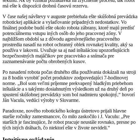
sekúnd. Ak by vznikla požiadavka na zrýchlenie procesu, tak robot
má ešte k dispozícii drobnú časovú rezervu.
V čase našej návštevy v auguste prebiehala ešte skúšobná prevádzka
robotickej aplikácie a vylaďovanie prípadných nedostatkov. Vo
finálnej podobe budú ešte okolo robota zábrany, ktoré majú predísť
potenciálnemu vstupu iných osôb do jeho pracovnej zóny. V
najbližšom období sa z dôvodu agresívnejšieho pracovného
prostredia nasadí na robot ochranný oblek rovnakej kvality, aký sa
používa v lakovni. Uvažuje sa aj nad inštaláciou upozorňujúcich
bezpečnostných majáčikov pre pracovisko a snímača pre
zaznamenávanie počtu obrobených kusov.
Po nasadení robota počas druhého dňa používania dokázali na stroji
za 8 hodín vyrobiť počet produktov zodpovedajúci 7-hodinovej
norme. „Bol som veľmi príjemne prekvapený hladkým priebehom
inštalácie a s takýmto dosiahnutým výsledkom už na druhý deň po
spustení skúšobnej prevádzky som bol nadmieru spokojný,“ hovorí
Ján Vacula, vedúci výroby v Slovarme.
Paradoxne, nového robotického kolegu ústretovo prijali hlavne
staršie ročníky zamestnancov, čo milo zaskočilo i J. Vaculu: „Pre
starších je fascinujúce, že robot pracuje neustále rovnako, presne po
tých istých dráhach, čo niektorí ešte v živote nevideli.“
Intuitívne ovládanie