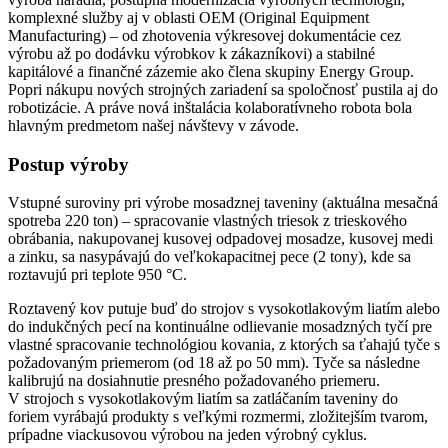
komplexné služby aj v oblasti OEM (Original Equipment
Manufacturing) – od zhotovenia výkresovej dokumentácie cez
výrobu až po dodávku výrobkov k zákazníkovi) a stabilné
kapitálové a finančné zázemie ako člena skupiny Energy Group.
Popri nákupu nových strojných zariadení sa spoločnosť pustila aj do
robotizácie. A práve nová inštalácia kolaboratívneho robota bola
hlavným predmetom našej návštevy v závode.
Postup výroby
Vstupné suroviny pri výrobe mosadznej taveniny (aktuálna mesačná
spotreba 220 ton) – spracovanie vlastných triesok z trieskového
obrábania, nakupovanej kusovej odpadovej mosadze, kusovej medi
a zinku, sa nasypávajú do veľkokapacitnej pece (2 tony), kde sa
roztavujú pri teplote 950 °C.
Roztavený kov putuje buď do strojov s vysokotlakovým liatím alebo
do indukčných pecí na kontinuálne odlievanie mosadzných tyčí pre
vlastné spracovanie technológiou kovania, z ktorých sa ťahajú tyče s
požadovaným priemerom (od 18 až po 50 mm). Tyče sa následne
kalibrujú na dosiahnutie presného požadovaného priemeru.
V strojoch s vysokotlakovým liatím sa zatláčaním taveniny do
foriem vyrábajú produkty s veľkými rozmermi, zložitejším tvarom,
prípadne viackusovou výrobou na jeden výrobný cyklus.