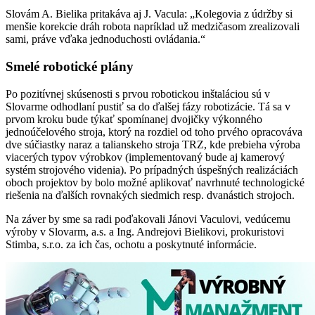
Slovám A. Bielika pritakáva aj J. Vacula: „Kolegovia z údržby si
menšie korekcie dráh robota napríklad už medzičasom zrealizovali
sami, práve vďaka jednoduchosti ovládania.“
Smelé robotické plány
Po pozitívnej skúsenosti s prvou robotickou inštaláciou sú v
Slovarme odhodlaní pustiť sa do ďalšej fázy robotizácie. Tá sa v
prvom kroku bude týkať spomínanej dvojičky výkonného
jednoúčelového stroja, ktorý na rozdiel od toho prvého opracováva
dve súčiastky naraz a talianskeho stroja TRZ, kde prebieha výroba
viacerých typov výrobkov (implementovaný bude aj kamerový
systém strojového videnia). Po prípadných úspešných realizáciách
oboch projektov by bolo možné aplikovať navrhnuté technologické
riešenia na ďalších rovnakých siedmich resp. dvanástich strojoch.
Na záver by sme sa radi poďakovali Jánovi Vaculovi, vedúcemu
výroby v Slovarm, a.s. a Ing. Andrejovi Bielikovi, prokuristovi
Stimba, s.r.o. za ich čas, ochotu a poskytnuté informácie.