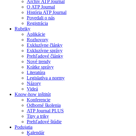
Archív ATP Journal
O ATP Journal
História ATP Journal
Povedali o nás
Registrácia
Rubriky
Aplikácie
Rozhovory
Exkluzívne články
Exkluzívne správy
Prehľadové články
Nové trendy
Krátke správy
Literatúra
Legislatíva a normy
Názory
Videá
Know-how inštitút
Konferencie
Odborné školenia
ATP Journal PLUS
Tipy a triky
Prehľadové štúdie
Podujatia
Kalendár