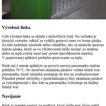
Výrobná linka
Celá výrobná linka sa skladá z niekoľkých častí. Na začiatku je
klasický extruder, odkiaľ sa vytláča gumová zmes vo forme pásika.
Za ním nasleduje zásobník alebo chladička, aby sa nastavila správna
teplota pásika, ktorý sa vo všeobecnosti môže navíjať za studena
alebo za tepla (vtedy musí mať presne špecifikoavnú teplotu).
V popisovanej aplikácii prebieha spracovanie za tepla.
Pásik má v mieste aplikácie na povrch surovej pneumatiky teplotu
približne 70 °C. Po skončení ukladania pásikov vzniká hrubý tvar
pneumatiky, ktorý následne postupuje do lisu na zvulkanizovanie.
Prípadné jemné ­odchýlky z predchádzajúcej fázy ukladania pásikov
sa vykompenzujú v lise, kde sa pneumatika vyformuje na finálny
želaný tvar.
Navíjanie
Pásik je potrebé naniesť na podklad, ktorý môže mať rôzny ­reliéf.