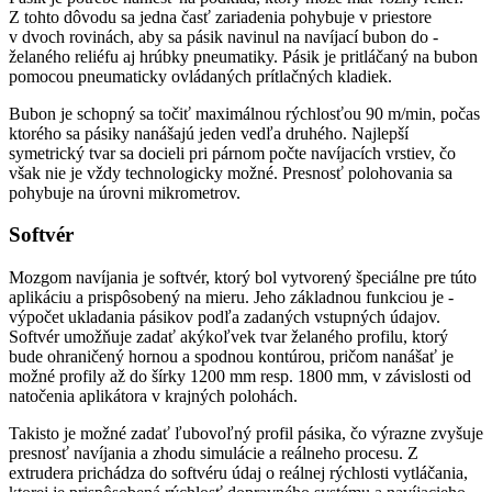
Z tohto dôvodu sa jedna časť zariadenia pohybuje v priestore
v dvoch rovinách, aby sa pásik navinul na navíjací bubon do ­
želaného ­reliéfu aj hrúbky pneumatiky. Pásik je pritláčaný na bubon
pomocou pneumaticky ovládaných prítlačných kladiek.
Bubon je schopný sa točiť maximálnou rýchlosťou 90 m/min, počas
ktorého sa pásiky nanášajú jeden vedľa druhého. Najlepší
symetrický tvar sa docieli pri párnom počte navíjacích vrstiev, čo
však nie je vždy technologicky možné. Presnosť polohovania sa
pohybuje na úrovni mikrometrov.
Softvér
Mozgom navíjania je softvér, ktorý bol vytvorený špeciálne pre túto
aplikáciu a prispôsobený na mieru. Jeho základnou funkciou je ­
výpočet ukladania pásikov podľa zadaných vstupných údajov.
Softvér umožňuje zadať akýkoľvek tvar želaného profilu, ktorý
bude ohraničený hornou a spodnou kontúrou, pričom nanášať je
možné profily až do šírky 1200 mm resp. 1800 mm, v závislosti od
natočenia aplikátora v krajných polohách.
Takisto je možné zadať ľubovoľný profil pásika, čo výrazne zvyšuje
presnosť navíjania a zhodu simulácie a reálneho procesu. Z
extrudera prichádza do softvéru údaj o reálnej rýchlosti vytláčania,