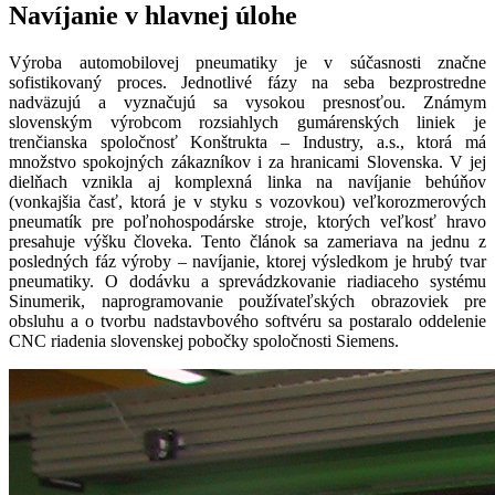
Navíjanie v hlavnej úlohe
Výroba automobilovej pneumatiky je v súčasnosti značne
sofistikovaný proces. Jednotlivé fázy na seba bezprostredne
nadväzujú a vyznačujú sa vysokou presnosťou. Známym
slovenským výrobcom rozsiahlych gumárenských liniek je
trenčianska spoločnosť Konštrukta – Industry, a.s., ktorá má
množstvo spokojných zákazníkov i za hranicami Slovenska. V jej
dielňach vznikla aj komplexná linka na navíjanie behúňov
(vonkajšia časť, ktorá je v styku s vozovkou) veľkorozmerových
pneumatík pre poľnohospodárske stroje, ktorých veľkosť hravo
presahuje výšku človeka. Tento článok sa zameriava na jednu z
posledných fáz výroby – navíjanie, ktorej výsledkom je hrubý tvar
pneumatiky. O dodávku a sprevádzkovanie riadiaceho systému
Sinumerik, naprogramovanie používateľských obrazoviek pre
obsluhu a o tvorbu nadstavbového softvéru sa postaralo oddelenie
CNC riadenia slovenskej pobočky spoločnosti Siemens.