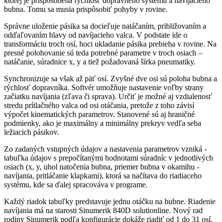
ktorej je prispôsobená rýchlosť dopravného systému a navíjacieho
bubna. Tomu sa musia prispôsobiť pohyby v rovine.
Správne uloženie pásika sa docieľuje natáčaním, približovaním a
odďaľovaním hlavy od navíjacieho valca. V podstate ide o
transformáciu troch osí, hoci ukladanie pásika prebieha v rovine. Na
presné polohovanie sú teda potrebné parametre v troch osiach –
natáčanie, súradnice x, y a tiež požadovaná šírka pneumatiky.
Synchronizuje sa však až päť osí. Zvyšné dve osi sú poloha bubna a
rýchlosť dopravníka. Softvér umožňuje nastavenie voľby strany
začiatku navíjania (zľava či sprava). Určiť je možné aj vzdialenosť
stredu prítlačného valca od osi otáčania, pretože z toho závisí
výpočet kinematických ­parametrov. Stanovené sú aj hraničné
podmienky, ako je maximálny a minimálny prekryv vedľa seba
ležiacich pásikov.
Zo zadaných vstupných údajov a nastavenia parametrov vzniká ­
tabuľka údajov s prepočítanými hodnotami súradníc v jednotlivých
osiach (x, y, uhol natočenia bubna, priemer bubna v okamihu ­
navíjania, pritláčanie klapkami), ktorá sa načítava do riadiaceho
systému, kde sa ďalej spracováva v programe.
Každý riadok ­tabuľky predstavuje jednu otáčku na bubne. Riadenie
navíjania má na starosti Sinumerik 840D solutionline. Nový rad
rodiny Sinumerik podľa konfigurácie dokáže riadiť od 1 do 31 osí.