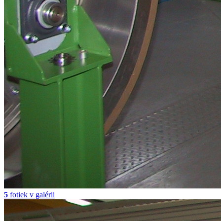
5
fotiek v galérii