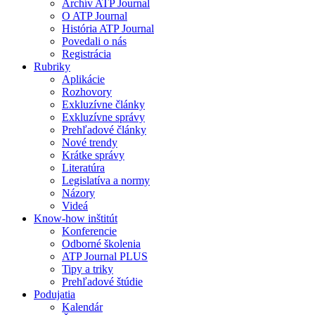
Archív ATP Journal
O ATP Journal
História ATP Journal
Povedali o nás
Registrácia
Rubriky
Aplikácie
Rozhovory
Exkluzívne články
Exkluzívne správy
Prehľadové články
Nové trendy
Krátke správy
Literatúra
Legislatíva a normy
Názory
Videá
Know-how inštitút
Konferencie
Odborné školenia
ATP Journal PLUS
Tipy a triky
Prehľadové štúdie
Podujatia
Kalendár