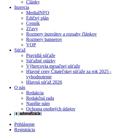
Články
Inzercia
MediaINFO
Edičný plán
Cenník
Zľavy
Rozmery inzerátov a rozsahy článkov
Rozmery bannerov
VOP
Súťaž
Pravidlá súťaže
Súťažné otázky
Výhercovia mesačnej súťaže
Hlavné ceny Čitateľskej súťaže za rok 2025 -
vyhodnotenie
Hlavná súťaž 2026
O nás
Redakcia
Redakčná rada
Napíšte nám
Ochrana osobných údajov
Prihlásenie
Registrácia