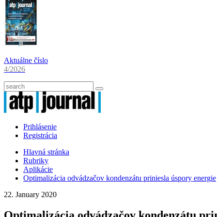
Aktuálne číslo
4/2026
Prihlásenie
Registrácia
Hlavná stránka
Rubriky
Aplikácie
Optimalizácia odvádzačov kondenzátu priniesla úspory energie
22. January 2020
Optimalizácia odvádzačov kondenzátu prin