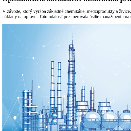
V závode, ktorý vyrába základné chemikálie, medziprodukty a živice,
náklady na opravu. Táto udalosť presmerovala úsilie manažmentu na še