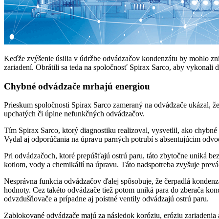
Keďže zvýšenie úsilia v údržbe odvádzačov kondenzátu by mohlo zníž
zariadení. Obrátili sa teda na spoločnosť Spirax Sarco, aby vykonali
Chybné odvádzače mrhajú energiou
Prieskum spoločnosti Spirax Sarco zameraný na odvádzače ukázal, ž
upchatých či úplne nefunkčných odvádzačov.
Tím Spirax Sarco, ktorý diagnostiku realizoval, vysvetlil, ako chybné
Vydal aj odporúčania na úpravu parných potrubí s absentujúcim odv
Pri odvádzačoch, ktoré prepúšťajú ostrú paru, táto zbytočne uniká be
kotlom, vody a chemikálií na úpravu. Táto nadspotreba zvyšuje prev
Nesprávna funkcia odvádzačov ďalej spôsobuje, že čerpadlá kondenz
hodnoty. Cez takéto odvádzače tiež potom uniká para do zberača kond
odvzdušňovače a prípadne aj poistné ventily odvádzajú ostrú paru.
Zablokované odvádzače majú za následok koróziu, eróziu zariadenia 