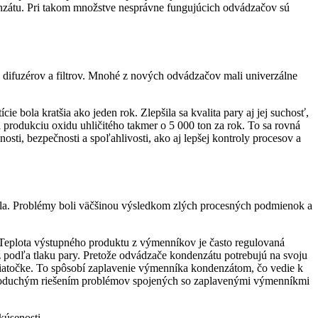
denzátu. Pri takom množstve nesprávne fungujúcich odvádzačov sú
 difuzérov a filtrov. Mnohé z nových odvádzačov mali univerzálne
ola kratšia ako jeden rok. Zlepšila sa kvalita pary aj jej suchosť,
 produkciu oxidu uhličitého takmer o 5 000 ton za rok. To sa rovná
sti, bezpečnosti a spoľahlivosti, ako aj lepšej kontroly procesov a
epla. Problémy boli väčšinou výsledkom zlých procesných podmienok a
 Teplota výstupného produktu z výmenníkov je často regulovaná
ež podľa tlaku pary. Pretože odvádzače kondenzátu potrebujú na svoju
piatočke. To spôsobí zaplavenie výmenníka kondenzátom, čo vedie k
Jednoduchým riešením problémov spojených so zaplavenými výmenníkmi
kúsenosti.