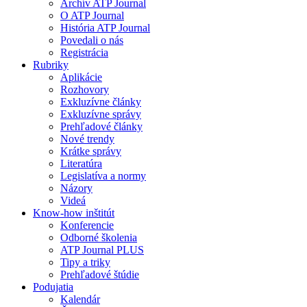
Archív ATP Journal
O ATP Journal
História ATP Journal
Povedali o nás
Registrácia
Rubriky
Aplikácie
Rozhovory
Exkluzívne články
Exkluzívne správy
Prehľadové články
Nové trendy
Krátke správy
Literatúra
Legislatíva a normy
Názory
Videá
Know-how inštitút
Konferencie
Odborné školenia
ATP Journal PLUS
Tipy a triky
Prehľadové štúdie
Podujatia
Kalendár