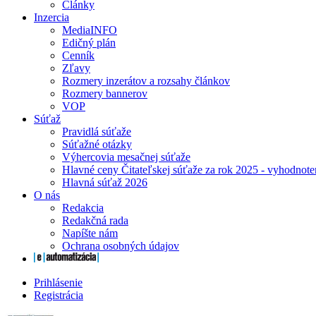
Články
Inzercia
MediaINFO
Edičný plán
Cenník
Zľavy
Rozmery inzerátov a rozsahy článkov
Rozmery bannerov
VOP
Súťaž
Pravidlá súťaže
Súťažné otázky
Výhercovia mesačnej súťaže
Hlavné ceny Čitateľskej súťaže za rok 2025 - vyhodnote
Hlavná súťaž 2026
O nás
Redakcia
Redakčná rada
Napíšte nám
Ochrana osobných údajov
Prihlásenie
Registrácia