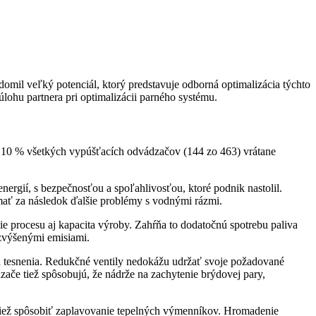
mil veľký potenciál, ktorý predstavuje odborná optimalizácia týchto
lohu partnera pri optimalizácii parného systému.
4,10 % všetkých vypúšťacích odvádzačov (144 zo 463) vrátane
nergií, s bezpečnosťou a spoľahlivosťou, ktoré podnik nastolil.
ať za následok ďalšie problémy s vodnými rázmi.
nie procesu aj kapacita výroby. Zahŕňa to dodatočnú spotrebu paliva
 zvýšenými emisiami.
u tesnenia. Redukčné ventily nedokážu udržať svoje požadované
ače tiež spôsobujú, že nádrže na zachytenie brýdovej pary,
 tiež spôsobiť zaplavovanie tepelných výmenníkov. Hromadenie