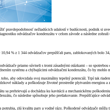
iť pravdepodobnosť nežiadúcich udalostí v budúcnosti, podnik si uvedo
 diagnostiku odvádzačov kondenzátu v celom závode a následne zohrali ú
e 10,94 % z 1 344 odvádzačov prepúšťali paru, zablokovaných bolo 3
 odvádzače priamo súviseli s tromi zásadnými otázkami – so spotrebou e
odnením systému a chýbajúcimi odvádzačmi kondenzátu, čo by mohlo m
z toho, aby odovzdala svoj maximálny tepelný potenciál. Trpí tak riade
ádzkové náklady a poškodzuje životné prostredie plytvaním energiou a
átu sa prehrievajú a dochádza ku kavitácii a mechanickému poškodeni
enzátu, čo následne spôsobuje jeho pretlakovanie. Prepúšťajúce odvádz
a potrubia, zlú kvalitu pary a vodné rázy. Poškodené odvádzače môžu