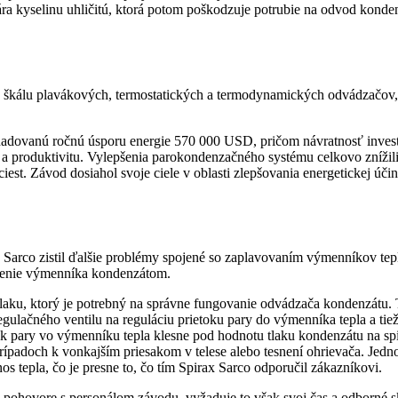
vára kyselinu uhličitú, ktorá potom poškodzuje potrubie na odvod kon
kú škálu plavákových, termostatických a termodynamických odvádzačov,
vanú ročnú úsporu energie 570 000 USD, pričom návratnosť investície b
 a produktivitu. Vylepšenia parokondenzačného systému celkovo znížili
t. Závod dosiahol svoje ciele v oblasti zlepšovania energetickej účinno
ax Sarco zistil ďalšie problémy spojené so zaplavovaním výmenníkov t
venie výmenníka kondenzátom.
laku, ktorý je potrebný na správne fungovanie odvádzača kondenzátu.
egulačného ventilu na reguláciu prietoku pary do výmenníka tepla a ti
lak pary vo výmenníku tepla klesne pod hodnotu tlaku kondenzátu na s
h prípadoch k vonkajším priesakom v telese alebo tesnení ohrievača. 
os tepla, čo je presne to, čo tím Spirax Sarco odporučil zákazníkovi.
pri pohovore s personálom závodu, vyžaduje to však svoj čas a odborné s