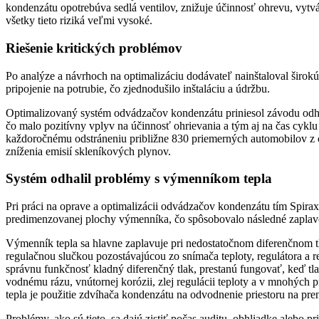
kondenzátu opotrebúva sedlá ventilov, znižuje účinnosť ohrevu, vyt
všetky tieto riziká veľmi vysoké.
Riešenie kritických problémov
Po analýze a návrhoch na optimalizáciu dodávateľ nainštaloval širo
pripojenie na potrubie, čo zjednodušilo inštaláciu a údržbu.
Optimalizovaný systém odvádzačov kondenzátu priniesol závodu odhado
čo malo pozitívny vplyv na účinnosť ohrievania a tým aj na čas cyklu
každoročnému odstráneniu približne 830 priemerných automobilov z cies
zníženia emisií skleníkových plynov.
Systém odhalil problémy s výmenníkom tepla
Pri práci na oprave a optimalizácii odvádzačov kondenzátu tím Spir
predimenzovanej plochy výmenníka, čo spôsobovalo následné zapla
Výmenník tepla sa hlavne zaplavuje pri nedostatočnom diferenčnom t
regulačnou slučkou pozostávajúcou zo snímača teploty, regulátora a r
správnu funkčnosť kladný diferenčný tlak, prestanú fungovať, keď t
vodnému rázu, vnútornej korózii, zlej regulácii teploty a v mnohýc
tepla je použitie zdvíhača kondenzátu na odvodnenie priestoru na pren
Problémy, ako sú tieto, sa dajú zistiť počas auditu, obhliadke alebo 