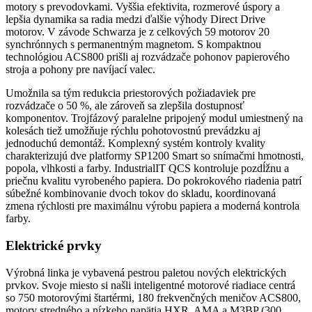
motory s prevodovkami. Vyššia efektivita, rozmerové úspory a
lepšia dynamika sa radia medzi ďalšie výhody Direct Drive
motorov. V závode Schwarza je z celkových 59 motorov 20
synchrónnych s permanentným magnetom. S kompaktnou
technológiou ACS800 prišli aj rozvádzače pohonov papierového
stroja a pohony pre navíjací valec.
Umožnila sa tým redukcia priestorových požiadaviek pre
rozvádzače o 50 %, ale zároveň sa zlepšila dostupnosť
komponentov. Trojfázový paralelne pripojený modul umiestnený na
kolesách tiež umožňuje rýchlu pohotovostnú prevádzku aj
jednoduchú demontáž. Komplexný systém kontroly kvality
charakterizujú dve platformy SP1200 Smart so snímačmi hmotnosti,
popola, vlhkosti a farby. IndustrialIT QCS kontroluje pozdĺžnu a
priečnu kvalitu vyrobeného papiera. Do pokrokového riadenia patrí
súbežné kombinovanie dvoch tokov do skladu, koordinovaná
zmena rýchlosti pre maximálnu výrobu papiera a moderná kontrola
farby.
Elektrické prvky
Výrobná linka je vybavená pestrou paletou nových elektrických
prvkov. Svoje miesto si našli inteligentné motorové riadiace centrá
so 750 motorovými štartérmi, 180 frekvenčných meničov ACS800,
motory stredného a nízkeho napätia HXR, AMA a M3BP (300