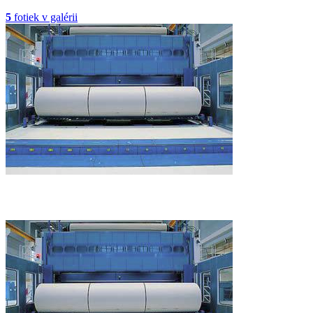
5
fotiek v galérii