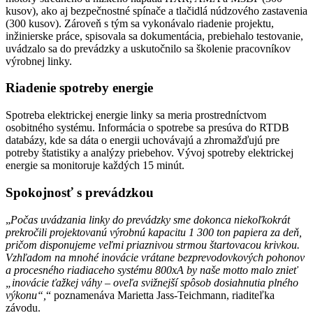
kusov), ako aj bezpečnostné spínače a tlačidlá núdzového zastavenia
(300 kusov). Zároveň s tým sa vykonávalo riadenie projektu,
inžinierske práce, spisovala sa dokumentácia, prebiehalo testovanie,
uvádzalo sa do prevádzky a uskutočnilo sa školenie pracovníkov
výrobnej linky.
Riadenie spotreby energie
Spotreba elektrickej energie linky sa meria prostredníctvom
osobitného systému. Informácia o spotrebe sa presúva do RTDB
databázy, kde sa dáta o energii uchovávajú a zhromažďujú pre
potreby štatistiky a analýzy priebehov. Vývoj spotreby elektrickej
energie sa monitoruje každých 15 minút.
Spokojnosť s prevádzkou
„
Počas uvádzania linky do prevádzky sme dokonca niekoľkokrát
prekročili projektovanú výrobnú kapacitu 1 300 ton papiera za deň,
pričom disponujeme veľmi priaznivou strmou štartovacou krivkou.
Vzhľadom na mnohé inovácie vrátane bezprevodovkových pohonov
a procesného riadiaceho systému 800xA by naše motto malo znieť
„inovácie ťažkej váhy – oveľa svižnejší spôsob dosiahnutia plného
výkonu“,
“ poznamenáva Marietta Jass-Teichmann, riaditeľka
závodu.