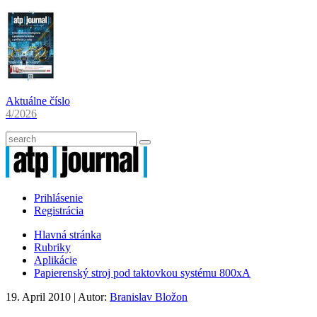
Aktuálne číslo
4/2026
Prihlásenie
Registrácia
Hlavná stránka
Rubriky
Aplikácie
Papierenský stroj pod taktovkou systému 800xA
19. April 2010
| Autor:
Branislav Bložon