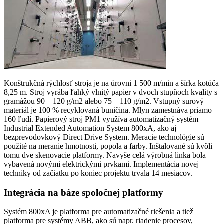
Konštrukčná rýchlosť stroja je na úrovni 1 500 m/min a šírka kotúča
8,25 m. Stroj vyrába ľahký vlnitý papier v dvoch stupňoch kvality s
gramážou 90 – 120 g/m2 alebo 75 – 110 g/m2. Vstupný surový
materiál je 100 % recyklovaná buničina. Mlyn zamestnáva priamo
160 ľudí. Papierový stroj PM1 využíva automatizačný systém
Industrial Extended Automation System 800xA, ako aj
bezprevodovkový Direct Drive System. Meracie technológie sú
použité na meranie hmotnosti, popola a farby. Inštalované sú kvôli
tomu dve skenovacie platformy. Navyše celá výrobná linka bola
vybavená novými elektrickými prvkami. Implementácia novej
techniky od začiatku po koniec projektu trvala 14 mesiacov.
Integrácia na báze spoločnej platformy
Systém 800xA je platforma pre automatizačné riešenia a tiež
platforma pre systémy ABB, ako sú napr. riadenie procesov,