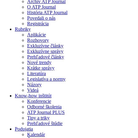
Archív ATP Journal
O ATP Journal
História ATP Journal
Povedali o nás
Registrácia
Rubriky
Aplikácie
Rozhovory
Exkluzívne články
Exkluzívne správy
Prehľadové články
Nové trendy
Krátke správy
Literatúra
Legislatíva a normy
Názory
Videá
Know-how inštitút
Konferencie
Odborné školenia
ATP Journal PLUS
Tipy a triky
Prehľadové štúdie
Podujatia
Kalendár