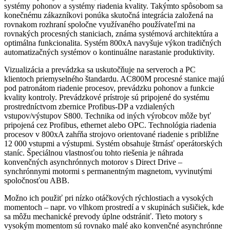
systémy pohonov a systémy riadenia kvality. Takýmto spôsobom sa
konečnému zákazníkovi ponúka skutočná integrácia založená na
rovnakom rozhraní spoločne využívaného používateľmi na
rovnakých procesných staniciach, známa systémová architektúra a
optimálna funkcionalita. Systém 800xA navyšuje výkon tradičných
automatizačných systémov o kontinuálne narastanie produktivity.
Vizualizácia a prevádzka sa uskutočňuje na serveroch a PC
klientoch priemyselného štandardu. AC800M procesné stanice majú
pod patronátom riadenie procesov, prevádzku pohonov a funkcie
kvality kontroly. Prevádzkové prístroje sú pripojené do systému
prostredníctvom zbernice Profibus-DP a vzdialených
vstupov/výstupov S800. Technika od iných výrobcov môže byť
pripojená cez Profibus, ethernet alebo OPC. Technológia riadenia
procesov v 800xA zahŕňa strojovo orientované riadenie s približne
12 000 vstupmi a výstupmi. Systém obsahuje štrnásť operátorských
staníc. Špeciálnou vlastnosťou tohto riešenia je náhrada
konvenčných asynchrónnych motorov s Direct Drive –
synchrónnymi motormi s permanentným magnetom, vyvinutými
spoločnosťou ABB.
Možno ich použiť pri nízko otáčkových rýchlostiach a vysokých
momentoch – napr. vo vlhkom prostredí a v skupinách sušičiek, kde
sa môžu mechanické prevody úplne odstrániť. Tieto motory s
vysokým momentom sú rovnako malé ako konvenčné asynchrónne