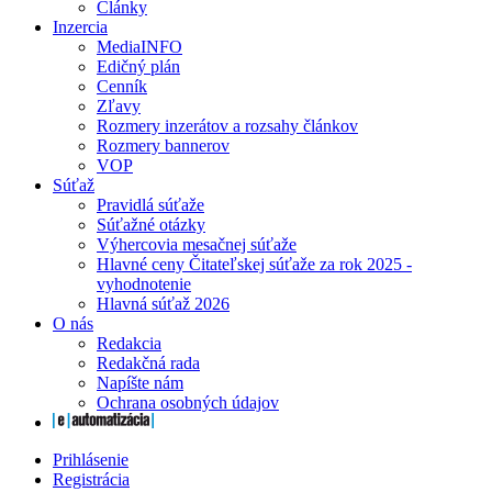
Články
Inzercia
MediaINFO
Edičný plán
Cenník
Zľavy
Rozmery inzerátov a rozsahy článkov
Rozmery bannerov
VOP
Súťaž
Pravidlá súťaže
Súťažné otázky
Výhercovia mesačnej súťaže
Hlavné ceny Čitateľskej súťaže za rok 2025 -
vyhodnotenie
Hlavná súťaž 2026
O nás
Redakcia
Redakčná rada
Napíšte nám
Ochrana osobných údajov
Prihlásenie
Registrácia