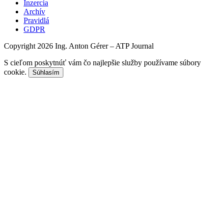
Inzercia
Archív
Pravidlá
GDPR
Copyright 2026 Ing. Anton Gérer – ATP Journal
S cieľom poskytnúť vám čo najlepšie služby používame súbory
cookie.
Súhlasím