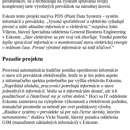
prostriedkov, síl a technológií na výskum správania svojej
komplexnej siete výrobných prevádzok na národnej úrovni.
Eskom tento projekt nazýva PDS (Plant Data System) – systém
informácií z prevádzky. „
Vysoká spoľahlivosť a efektivita vyžadujú
presné a stále aktuálne informácie o elektrárni
,“ rozpráva John
Viljeon, hlavný špecialista oddelenia General Business Engineering
v Eskome. „
Stav elektrárne sa pre svoj vek zhoršuje. Vzniká potreba
lepšie spracúvať informácie o monitorovaní stavu elektrickej energie
v reálnom čase. Presné výrobné informácie sú totiž kľúčové.
“
Pozadie projektu
Procesná automatizácia tradične ponúka operátorom informácie
o stave ich prevádzok efektívnejšie, lenže to je len jeden aspekt
z informačného spektra potrebného pre vyššiu efektivitu Eskomu.
„
Napríklad obsluha, pracovníci potrebujú informácie o stave
jednotlivých informácií. Vedia sa k informáciám dostať, ale ich
použiteľnosť a čitateľnosť nie je veľmi dobrá.
“ Hoci sa IT oddelenie
Eskomu zameriava na vylepšenie výkonnosti a efektívnosti podniku,
transakčné prostredie sa nehodí pre svet podnikovej výroby.
„
Riadiace systémy v prevádzke sú pre nás čierne skrinky, ktorým
nerozumieme
,“ dodáva Vicki Naudé, hlavný poradca oddelenia
GIM (manažment základných informácií) v Eskome.