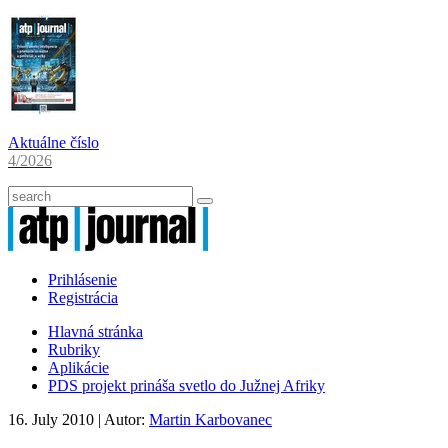
Aktuálne číslo
4/2026
Prihlásenie
Registrácia
Hlavná stránka
Rubriky
Aplikácie
PDS projekt prináša svetlo do Južnej Afriky
16. July 2010
| Autor:
Martin Karbovanec