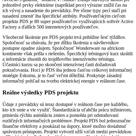
jednotlivé prvky elektrárne (napríklad pece) výrazne znížil čas na
ich vývoj a nasadenie do prevádzky. Pre rôzne typy pecí stačí pri
nasadení zmeniť iba špecifické atribúty. Používateľským cieľom
projektu PDS je 80 super používateľov využívajúcich softvér Active
Factory a ďalších 500 internetových používateľov.
Všeobecné školenie pre PDS projekt trvá približne šesť týždňov.
Spoločnosť sa obávala, že pre dĺžku školenia u návštevníkov
postupne opadne záujem. Spoločnosť Wonderware na africkom
kontinente však prišla s riešením. Špecifický tréningový kurz skrátili
a informácie zhustili do trojdňového intenzívneho tréningu.
Účastníci kurzu sa po skončení intenzívnej časti dožadovali
pokračovania. Hoci je PDS iba jednou časťou celkovej informačnej
stratégie Eskomu, je to časť veľmi dôležitá. Poskytuje zásadný
informačný pohľad na tvorbu elektrickej energie v reálnom čase.
Reálne výsledky PDS projektu
Údaje z prevádzky sú teraz dostupné v reálnom čase pre každého,
kto ich smie a vie využiť. Štandardizácia uľahčila prácu inžinierom,
priniesla rýchlu asimiláciu zmien a pomohla pri odstraňovaní
rozličných informačných problémov. Projekt PDS bol jednoznačne
finančne efektívny a poukázal na úspory, ktoré možno dosiahnuť
správnym prístupom. Projekt vytvoril užší vzťah medzi prevádzkou