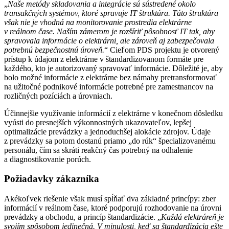
„
Naše metódy skladovania a integrácie sú sústredené okolo
transakčných systémov, ktoré spravuje IT štruktúra. Táto štruktúra
však nie je vhodná na monitorovanie prostredia elektrárne
v reálnom čase. Naším zámerom je rozšíriť pôsobnosť IT tak, aby
spravovala informácie o elektrárni, ale zároveň aj zabezpečovala
potrebnú bezpečnostnú úroveň.
“ Cieľom PDS projektu je otvorený
prístup k údajom z elektrárne v štandardizovanom formáte pre
každého, kto je autorizovaný spravovať informácie. Dôležité je, aby
bolo možné informácie z elektrárne bez námahy pretransformovať
na užitočné podnikové informácie potrebné pre zamestnancov na
rozličných pozíciách a úrovniach.
Účinnejšie využívanie informácií z elektrárne v konečnom dôsledku
vyústi do presnejších výkonnostných ukazovateľov, lepšej
optimalizácie prevádzky a jednoduchšej alokácie zdrojov. Údaje
z prevádzky sa potom dostanú priamo „do rúk“ špecializovanému
personálu, čím sa skráti reakčný čas potrebný na odhalenie
a diagnostikovanie porúch.
Požiadavky zákazníka
Akékoľvek riešenie však musí spĺňať dva základné princípy: zber
informácií v reálnom čase, ktoré podporujú rozhodovanie na úrovni
prevádzky a obchodu, a princíp štandardizácie. „
Každá elektráreň je
svojím spôsobom jedinečná. V minulosti, keď sa štandardizácia ešte