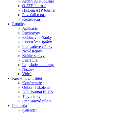
Archív ATP Journal
O ATP Journal
História ATP Journal
Povedali o nás
Registrácia
Rubriky
Aplikácie
Rozhovory
Exkluzívne články
Exkluzívne správy
Prehľadové články
Nové trendy
Krátke správy
Literatúra
Legislatíva a normy
Názory
Videá
Know-how inštitút
Konferencie
Odborné školenia
ATP Journal PLUS
Tipy a triky
Prehľadové štúdie
Podujatia
Kalendár