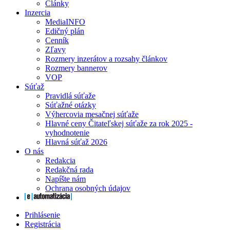
Články
Inzercia
MediaINFO
Edičný plán
Cenník
Zľavy
Rozmery inzerátov a rozsahy článkov
Rozmery bannerov
VOP
Súťaž
Pravidlá súťaže
Súťažné otázky
Výhercovia mesačnej súťaže
Hlavné ceny Čitateľskej súťaže za rok 2025 -
vyhodnotenie
Hlavná súťaž 2026
O nás
Redakcia
Redakčná rada
Napíšte nám
Ochrana osobných údajov
Prihlásenie
Registrácia