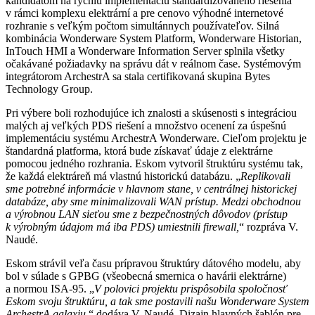
kandidátom na rýchlu implementáciu štandardizovaného riešenia
v rámci komplexu elektrární a pre cenovo výhodné internetové
rozhranie s veľkým počtom simultánnych používateľov. Silná
kombinácia Wonderware System Platform, Wonderware Historian,
InTouch HMI a Wonderware Information Server splnila všetky
očakávané požiadavky na správu dát v reálnom čase. Systémovým
integrátorom ArchestrA sa stala certifikovaná skupina Bytes
Technology Group.
Pri výbere boli rozhodujúce ich znalosti a skúsenosti s integráciou
malých aj veľkých PDS riešení a množstvo ocenení za úspešnú
implementáciu systému ArchestrA Wonderware. Cieľom projektu je
štandardná platforma, ktorá bude získavať údaje z elektrárne
pomocou jedného rozhrania. Eskom vytvoril štruktúru systému tak,
že každá elektráreň má vlastnú historickú databázu. „
Replikovali
sme potrebné informácie v hlavnom stane, v centrálnej historickej
databáze, aby sme minimalizovali WAN prístup. Medzi obchodnou
a výrobnou LAN sieťou sme z bezpečnostných dôvodov (prístup
k výrobným údajom má iba PDS) umiestnili firewall,
“ rozpráva V.
Naudé.
Eskom strávil veľa času prípravou štruktúry dátového modelu, aby
bol v súlade s GPBG (všeobecná smernica o havárii elektrárne)
a normou ISA-95. „
V polovici projektu prispôsobila spoločnosť
Eskom svoju štruktúru, a tak sme postavili našu Wonderware System
ArchestrA galaxiu,
“ dodáva V. Naudé. Dizajn hlavných šablón pre