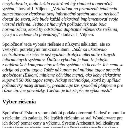
nevyžadovala, mala každá elektráreň iný riadiaci a operačný
systém,
“ hovorí J. Viljoen. „V
zhľadom na prirodzenú tendenciu
zamestnancov zlepšovať svoj informačný systém sme sa nechceli
dostať do stavu, kde bude každá elektráreň implementovať svoje
vlastné riešenia. Jednou z hlavných požiadaviek teda bola
normalizácia, ktorá by odstránila duplicitné inžinierske riešenia,
vývoj a uvedenie do prevádzky
,“ dodáva J. Viljoen.
Spoločnosť teda vybrala riešenie s nízkymi nákladmi, ale so
všetkými potrebnými funkcionalitami. „
Skôr sa ukazovalo
centralizované riešenie než využitie drahých alternatív rôznych
informačných systémov. Ďalšou výhodou je fakt, že jedným
z najdrahších komponentov takého systému sú licencie. Ich cena sa
odvíja od počtu tagov. Takže nákupom pol milióna tagov pre celú
spoločnosť (Eskom) minieme očividne menej, ako keby elektrárne
kupovali 50 000 tagov samy. Nákup technológie, ktorá by spĺňala
požiadavky našej štruktúry, predstavuje tzv. spoločnú platformu pre
rôzne úrovne prevádzky. Cieľom je tak zlepšenie výkonnosti.
“
Výber riešenia
Spoločnosť Eskom v tom období podala otvorenú žiadosť o ponuku
s riešením ich zadania. Najlepších riešením sa stal Wonderware pre
ich dobrý pomer ceny a výkonu. Systém ArchestrA bol ideálnym