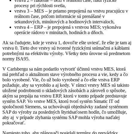
vrstva 2 – riadenie – beží v reálnom čase, riadi fyzické
procesy pri rýchlosti svetla,
vrstva 3 – MES – je priamo prepojená na vrstvu pracujúcu v
reálnom čase, pričom informácie sú prenášané v
sekundových, minútových a hodinových intervaloch,
vrstva 4 – ERP – je prepojená s vrstvou MES; vykonáva
operácie rádovo v minútach, hodinách a dňoch.
Ak sa čudujete, kde je vrstva 1, dovoľte ešte uviesť, že ešte je tam aj
vrstva 0. Tieto dve vrstvy sú tvorené fyzickými snímačmi a káblami
potrebnými na efektivitu výroby. Všetky tieto úrovne sú predmetom
normy ISA95.
V Carlsbergu sa nám podarilo vytvoriť účinnú vrstvu MES, ktorá
má prehľad o aktuálnom stave výrobného procesu a vie, kedy a čo
bolo vyrobené. Vie, čo už bolo vyrobené a čo ešte vrstva ERP
požaduje, aby sa vyrobilo a aj kedy. V rámci vrstvy MES sú takisto
uložené podrobnosti o skladových zásobách a zároveň o spôsobe,
akým sa prepája na vrstvu ERP, ktorú v tomto prípade predstavuje
systém SAP. Vo vrstve MES, ktorú tvorí systém Simatic IT od
spoločnosti Siemens, sa uchovávajú objednávky zadané systémom
SAP do výroby za posledných štyridsaťosem hodín, čo umožňuje,
aby aj v prípade zlyhania systému SAP mohla výroba naďalej
pokračovať.
Namiesto toho, aby plánovači posielali termíny do prevádzky,