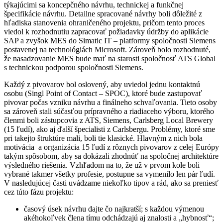
týkajúcimi sa koncepčného návrhu, technickej a funkčnej
špecifikácie návrhu. Detailne spracované návrhy boli dôležité z
hľadiska stanovenia ohraničeného projektu, pričom tento proces
viedol k rozhodnutiu zapracovať požiadavky údržby do aplikácie
SAP a zvyšok MES do Simatic IT – platformy spoločnosti Siemens
postavenej na technológiách Microsoft. Zároveň bolo rozhodnuté,
že nasadzovanie MES bude mať na starosti spoločnosť ATS Global
s technickou podporou spoločnosti Siemens.
Každý z pivovarov bol oslovený, aby uviedol jednu kontaktnú
osobu (Singl Point of Contact – SPOC), ktoré bude zastupovať
pivovar počas vzniku návrhu a finálneho schvaľovania. Tieto osoby
sa zároveň stali súčasťou prípravného a riadiaceho výboru, ktorého
členmi boli zástupcovia z ATS, Siemens, Carlsberg Local Brewery
(15 ľudí), ako aj ďalší špecialisti z Carlsbergu. Problémy, ktoré sme
pri takejto štruktúre mali, boli tie klasické. Hlavným z nich bola
motivácia a organizácia 15 ľudí z rôznych pivovarov z celej Európy
takým spôsobom, aby sa dokázali zhodnúť na spoločnej architektúre
výsledného riešenia. Vzhľadom na to, že už v prvom kole boli
vybrané takmer všetky profesie, postupne sa vymenilo len pár ľudí.
V nasledujúcej časti uvádzame niekoľko tipov a rád, ako sa preniesť
cez túto fázu projektu:
časový úsek návrhu dajte čo najkratší; s každou výmenou
akéhokoľvek člena tímu odchádzajú aj znalosti a „hybnosť“;