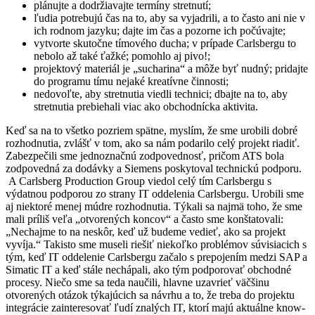
plánujte a dodržiavajte termíny stretnutí;
ľudia potrebujú čas na to, aby sa vyjadrili, a to často ani nie v
ich rodnom jazyku; dajte im čas a pozorne ich počúvajte;
vytvorte skutočne tímového ducha; v prípade Carlsbergu to
nebolo až také ťažké; pomohlo aj pivo!;
projektový materiál je „sucharina“ a môže byť nudný; pridajte
do programu tímu nejaké kreatívne činnosti;
nedovoľte, aby stretnutia viedli technici; dbajte na to, aby
stretnutia prebiehali viac ako obchodnícka aktivita.
Keď sa na to všetko pozriem spätne, myslím, že sme urobili dobré
rozhodnutia, zvlášť v tom, ako sa nám podarilo celý projekt riadiť.
Zabezpečili sme jednoznačnú zodpovednosť, pričom ATS bola
zodpovedná za dodávky a Siemens poskytoval technickú podporu.
A Carlsberg Production Group viedol celý tím Carlsbergu s
výdatnou podporou zo strany IT oddelenia Carlsbergu. Urobili sme
aj niektoré menej múdre rozhodnutia. Týkali sa najmä toho, že sme
mali príliš veľa „otvorených koncov“ a často sme konštatovali:
„Nechajme to na neskôr, keď už budeme vedieť, ako sa projekt
vyvíja.“ Takisto sme museli riešiť niekoľko problémov súvisiacich s
tým, keď IT oddelenie Carlsbergu začalo s prepojením medzi SAP a
Simatic IT a keď stále nechápali, ako tým podporovať obchodné
procesy. Niečo sme sa teda naučili, hlavne uzavrieť väčšinu
otvorených otázok týkajúcich sa návrhu a to, že treba do projektu
integrácie zainteresovať ľudí znalých IT, ktorí majú aktuálne know-