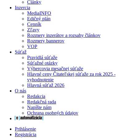
Články
Inzercia
MediaINFO
Edičný plán
Cenník
Zľavy
Rozmery inzerátov a rozsahy článkov
Rozmery bannerov
VOP
Súťaž
Pravidlá súťaže
Súťažné otázky
Výhercovia mesačnej súťaže
Hlavné ceny Čitateľskej súťaže za rok 2025 -
vyhodnotenie
Hlavná súťaž 2026
O nás
Redakcia
Redakčná rada
Napíšte nám
Ochrana osobných údajov
Prihlásenie
Registrácia