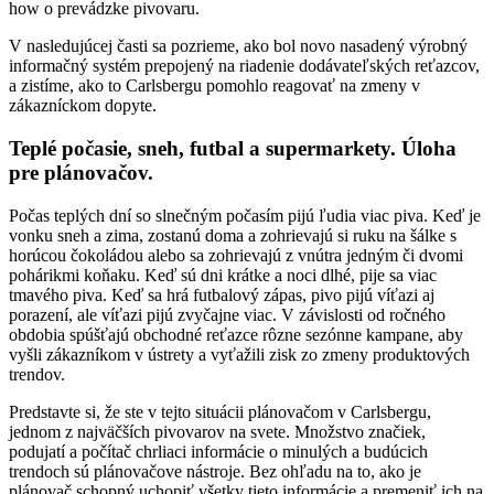
how o prevádzke pivovaru.
V nasledujúcej časti sa pozrieme, ako bol novo nasadený výrobný
informačný systém prepojený na riadenie dodávateľských reťazcov,
a zistíme, ako to Carlsbergu pomohlo reagovať na zmeny v
zákazníckom dopyte.
Teplé počasie, sneh, futbal a supermarkety. Úloha
pre plánovačov.
Počas teplých dní so slnečným počasím pijú ľudia viac piva. Keď je
vonku sneh a zima, zostanú doma a zohrievajú si ruku na šálke s
horúcou čokoládou alebo sa zohrievajú z vnútra jedným či dvomi
pohárikmi koňaku. Keď sú dni krátke a noci dlhé, pije sa viac
tmavého piva. Keď sa hrá futbalový zápas, pivo pijú víťazi aj
porazení, ale víťazi pijú zvyčajne viac. V závislosti od ročného
obdobia spúšťajú obchodné reťazce rôzne sezónne kampane, aby
vyšli zákazníkom v ústrety a vyťažili zisk zo zmeny produktových
trendov.
Predstavte si, že ste v tejto situácii plánovačom v Carlsbergu,
jednom z najväčších pivovarov na svete. Množstvo značiek,
podujatí a počítač chrliaci informácie o minulých a budúcich
trendoch sú plánovačove nástroje. Bez ohľadu na to, ako je
plánovač schopný uchopiť všetky tieto informácie a premeniť ich na