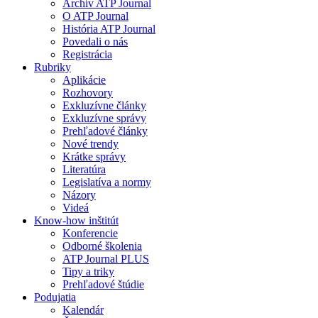
Archív ATP Journal
O ATP Journal
História ATP Journal
Povedali o nás
Registrácia
Rubriky
Aplikácie
Rozhovory
Exkluzívne články
Exkluzívne správy
Prehľadové články
Nové trendy
Krátke správy
Literatúra
Legislatíva a normy
Názory
Videá
Know-how inštitút
Konferencie
Odborné školenia
ATP Journal PLUS
Tipy a triky
Prehľadové štúdie
Podujatia
Kalendár