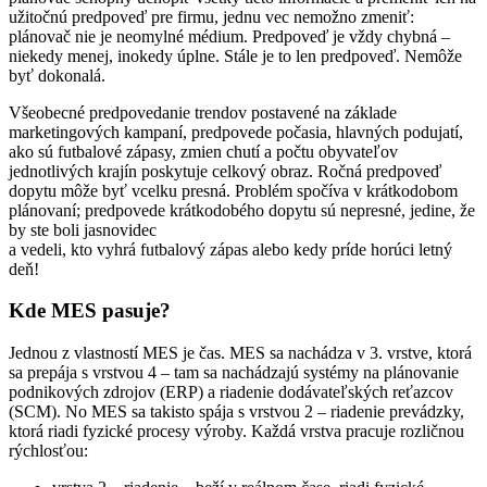
užitočnú predpoveď pre firmu, jednu vec nemožno zmeniť:
plánovač nie je neomylné médium. Predpoveď je vždy chybná –
niekedy menej, inokedy úplne. Stále je to len predpoveď. Nemôže
byť dokonalá.
Všeobecné predpovedanie trendov postavené na základe
marketingových kampaní, predpovede počasia, hlavných podujatí,
ako sú futbalové zápasy, zmien chutí a počtu obyvateľov
jednotlivých krajín poskytuje celkový obraz. Ročná predpoveď
dopytu môže byť vcelku presná. Problém spočíva v krátkodobom
plánovaní; predpovede krátkodobého dopytu sú nepresné, jedine, že
by ste boli jasnovidec
a vedeli, kto vyhrá futbalový zápas alebo kedy príde horúci letný
deň!
Kde MES pasuje?
Jednou z vlastností MES je čas. MES sa nachádza v 3. vrstve, ktorá
sa prepája s vrstvou 4 – tam sa nachádzajú systémy na plánovanie
podnikových zdrojov (ERP) a riadenie dodávateľských reťazcov
(SCM). No MES sa takisto spája s vrstvou 2 – riadenie prevádzky,
ktorá riadi fyzické procesy výroby. Každá vrstva pracuje rozličnou
rýchlosťou: