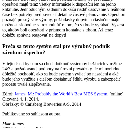
operátori majú teraz všetky informácie k dispozícii len na jedno
kliknutie. Jednoduchým zadaním dokážu riadiť časovanie v reálnom
čase bez potreby predpovedať detailné časové plánovanie. Operátori
poznajú presný stav výroby, požiadavky dopytu a čiastočne majú
možnosť slobodne sa rozhodnúť o tom, čo sa bude vyrábať. Vyzerá
to, akoby boli operátori v priamom kontakte s trhom. Až teraz
dokážu správne reagovať na dopyt!
Prečo sa tento systém stal pre výrobný podnik
zárukou úspechu?
V tejto časti by som sa chcel dotknúť systémov bežiacich v režime
24/7 a požadovanej podpory na úrovni prevádzky. Je mimoriadne
dôležité pochopiť, ako sa bude systém vyvíjať po nasadení a aké
bude jeho využitie s cieľom dosiahnuť štíhlu výrobu a zabezpečiť
procesu trvalé zlepšovanie.
Zdroj:
James, M.: Probably the World’s Best MES System.
[online].
Citované 4. 1. 2014.
Obrázky: © Carlsberg Breweries A/S, 2014
Publikované so súhlasom autora.
Mike James