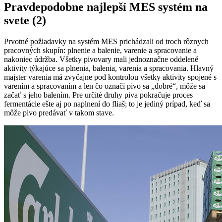
Pravdepodobne najlepší MES systém na
svete (2)
Prvotné požiadavky na systém MES prichádzali od troch rôznych
pracovných skupín: plnenie a balenie, varenie a spracovanie a
nakoniec údržba. Všetky pivovary mali jednoznačne oddelené
aktivity týkajúce sa plnenia, balenia, varenia a spracovania. Hlavný
majster varenia má zvyčajne pod kontrolou všetky aktivity spojené s
varením a spracovaním a len čo označí pivo sa „dobré“, môže sa
začať s jeho balením. Pre určité druhy piva pokračuje proces
fermentácie ešte aj po naplnení do fliaš; to je jediný prípad, keď sa
môže pivo predávať v takom stave.