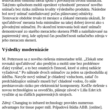
testovacieho obdobia meral spolu s pôvodnými dvomi snímačmi.
Takýmto spôsobom mohli operátori vyhodnotiť presnosť nového
snímača bez rizika zníženia kvality výsledného produktu. Následne
bol nový snímač nainštalovaný počas plánovanej odstávky.
Testovacie obdobie trvalo tri mesiace a získané merania ukázali, že
spoľahlivosť merania bola minimálne na takej dobrej úrovni ako s
pôvodnými snímačmi. Po skončení testovania boli staré snímače
demontované zo starého meracieho skenera PM8 a nainštalované na
papierenský stroj, kde uplynul čas použiteľnosti radiačného zdroja v
jeho meracom skeneri.
Výsledky modernizácie
M. Pettersson sa z nového riešenia mimoriadne tešil. „Získali sme
rovnakú spoľahlivosť ako predtým a mohli sme bez problémov
ďalej vyrábať, a to bez ostatných činností, ktoré si zdroj radiácie
vyžadoval.“ Po náhrade dvoch snímačov za jeden sa zjednodušila aj
údržba. Navyše nový snímač je chladený vzduchom, zatiaľ čo
predchádzajúce snímače museli byť chladené vodou, čo stále
predstavovalo riziko pre elektronické komponenty. Keďže riešenie s
novou technológiou sa osvedčilo, plánuje závod v Lilla Edet ich
využitie aj na ďalších papierenských strojoch.
Zdroj:
Changing to infrared technology provides numerous
advantages for tissue paper mill. Prípadová štúdia ABB. [online].