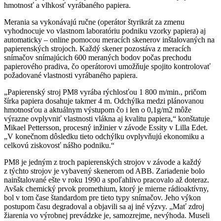
hmotnosť a vlhkosť vyrábaného papiera.
Merania sa vykonávajú ručne (operátor štyrikrát za zmenu
vyhodnocuje vo vlastnom laboratóriu podniku vzorky papiera) aj
automaticky – online pomocou meracích skenerov inštalovaných na
papierenských strojoch. Každý skener pozostáva z meracích
snímačov snímajúcich 600 meraných bodov počas prechodu
papierového pradiva, čo operátorovi umožňuje spojito kontrolovať
požadované vlastnosti vyrábaného papiera.
„Papierenský stroj PM8 vyrába rýchlosťou 1 800 m/min., pričom
šírka papiera dosahuje takmer 4 m. Odchýlka medzi plánovanou
hmotnosťou a aktuálnym výstupom čo i len o 0,1g/m2 môže
výrazne ovplyvniť vlastnosti vlákna aj kvalitu papiera,“ konštatuje
Mikael Pettersson, procesný inžinier v závode Essity v Lilla Edet.
„V konečnom dôsledku tieto odchýlku ovplyvňujú ekonomiku a
celkovú ziskovosť nášho podniku.“
PM8 je jedným z troch papierenských strojov v závode a každý
z týchto strojov je vybavený skenerom od ABB. Zariadenie bolo
nainštalované ešte v roku 1990 a spoľahlivo pracovalo až doteraz.
Avšak chemický prvok promethium, ktorý je mierne rádioaktívny,
bol v tom čase štandardom pre tieto typy snímačov. Jeho výkon
postupom času degradoval a objavili sa aj iné výzvy. „Mať zdroj
žiarenia vo výrobnej prevádzke je, samozrejme, nevýhoda. Museli