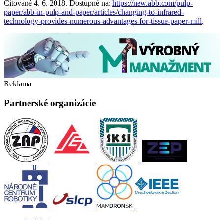
Citované 4. 6. 2018. Dostupné na:
https://new.abb.com/pulp-
paper/abb-in-pulp-and-paper/articles/changing-to-infrared-
technology-provides-numerous-advantages-for-tissue-paper-mill
.
Reklama
Partnerské organizácie