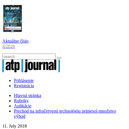
Aktuálne číslo
4/2026
Prihlásenie
Registrácia
Hlavná stránka
Rubriky
Aplikácie
Prechod na infračervenú technológiu priniesol množstvo
výhod
11. July 2018