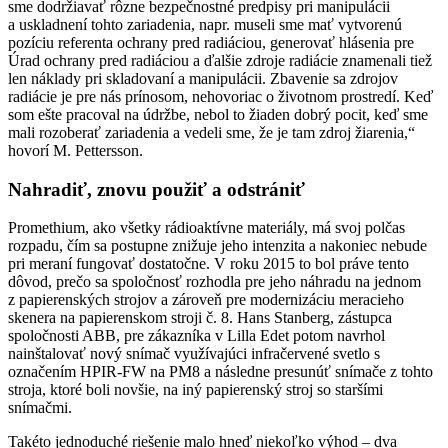
sme dodržiavať rôzne bezpečnostné predpisy pri manipulácii
a uskladnení tohto zariadenia, napr. museli sme mať vytvorenú
pozíciu referenta ochrany pred radiáciou, generovať hlásenia pre
Úrad ochrany pred radiáciou a ďalšie zdroje radiácie znamenali tiež
len náklady pri skladovaní a manipulácii. Zbavenie sa zdrojov
radiácie je pre nás prínosom, nehovoriac o životnom prostredí. Keď
som ešte pracoval na údržbe, nebol to žiaden dobrý pocit, keď sme
mali rozoberať zariadenia a vedeli sme, že je tam zdroj žiarenia,“
hovorí M. Pettersson.
Nahradiť, znovu použiť a odstrániť
Promethium, ako všetky rádioaktívne materiály, má svoj polčas
rozpadu, čím sa postupne znižuje jeho intenzita a nakoniec nebude
pri meraní fungovať dostatočne. V roku 2015 to bol práve tento
dôvod, prečo sa spoločnosť rozhodla pre jeho náhradu na jednom
z papierenských strojov a zároveň pre modernizáciu meracieho
skenera na papierenskom stroji č. 8. Hans Stanberg, zástupca
spoločnosti ABB, pre zákazníka v Lilla Edet potom navrhol
nainštalovať nový snímač využívajúci infračervené svetlo s
označením HPIR-FW na PM8 a následne presunúť snímače z tohto
stroja, ktoré boli novšie, na iný papierenský stroj so staršími
snímačmi.
Takéto jednoduché riešenie malo hneď niekoľko výhod – dva