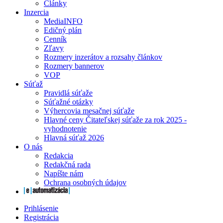
Články
Inzercia
MediaINFO
Edičný plán
Cenník
Zľavy
Rozmery inzerátov a rozsahy článkov
Rozmery bannerov
VOP
Súťaž
Pravidlá súťaže
Súťažné otázky
Výhercovia mesačnej súťaže
Hlavné ceny Čitateľskej súťaže za rok 2025 -
vyhodnotenie
Hlavná súťaž 2026
O nás
Redakcia
Redakčná rada
Napíšte nám
Ochrana osobných údajov
Prihlásenie
Registrácia