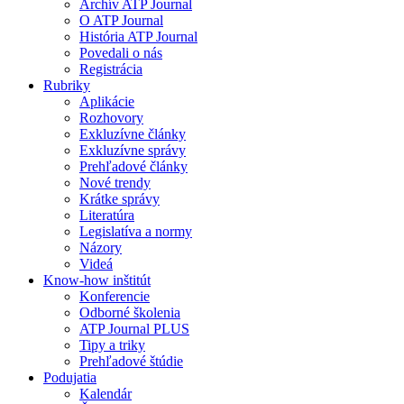
Archív ATP Journal
O ATP Journal
História ATP Journal
Povedali o nás
Registrácia
Rubriky
Aplikácie
Rozhovory
Exkluzívne články
Exkluzívne správy
Prehľadové články
Nové trendy
Krátke správy
Literatúra
Legislatíva a normy
Názory
Videá
Know-how inštitút
Konferencie
Odborné školenia
ATP Journal PLUS
Tipy a triky
Prehľadové štúdie
Podujatia
Kalendár