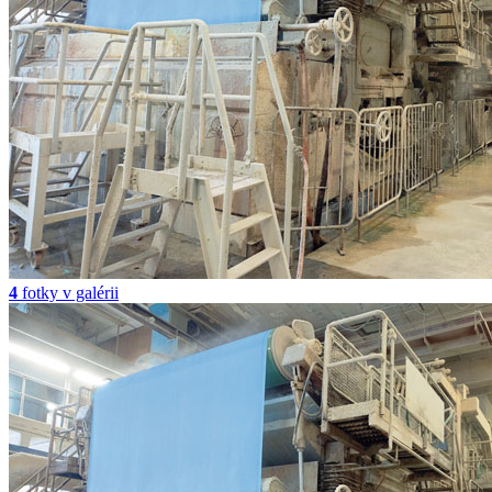
4
fotky v galérii