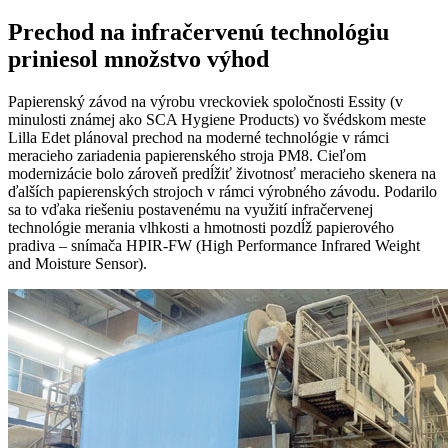
Prechod na infračervenú technológiu
priniesol množstvo výhod
Papierenský závod na výrobu vreckoviek spoločnosti Essity (v
minulosti známej ako SCA Hygiene Products) vo švédskom meste
Lilla Edet plánoval prechod na moderné technológie v rámci
meracieho zariadenia papierenského stroja PM8. Cieľom
modernizácie bolo zároveň predĺžiť životnosť meracieho skenera na
ďalších papierenských strojoch v rámci výrobného závodu. Podarilo
sa to vďaka riešeniu postavenému na využití infračervenej
technológie merania vlhkosti a hmotnosti pozdĺž papierového
pradiva – snímača HPIR-FW (High Performance Infrared Weight
and Moisture Sensor).