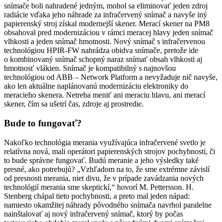
snímače boli nahradené jedným, mohol sa eliminovať jeden zdroj
radiácie vďaka jeho náhrade za infračervený snímač a navyše iný
papierenský stroj získal modernejší skener. Merací skener na PM8
obsahoval pred modernizáciou v rámci meracej hlavy jeden snímač
vlhkosti a jeden snímač hmotnosti. Nový snímač s infračervenou
technológiou HPIR-FW nahrádza obidva snímače, pretože ide
o kombinovaný snímač schopný naraz snímať obsah vlhkosti aj
hmotnosť vlákien. Snímač je kompatibilný s najnovšou
technológiou od ABB – Network Platform a nevyžaduje nič navyše,
ako len aktuál­ne naplánovanú modernizáciu elektroniky do
meracieho skenera. Netreba meniť ani meraciu hlavu, ani merací
skener, čím sa ušetrí čas, zdroje aj prostredie.
Bude to fungovať?
Nakoľko technológia merania využívajúca infračervené svetlo je
relatívna nová, mali operátori papierenských strojov pochybnosti, či
to bude správne fungovať. Budú meranie a jeho výsledky také
presné, ako potrebujú? „Vzhľadom na to, že sme extrémne závislí
od presnosti merania, niet divu, že v prípade zavádzania nových
technológií merania sme skeptickí,“ hovorí M. Pettersson. H.
Stenberg chápal tieto pochybnosti, a preto mal jeden nápad:
namiesto okamžitej náhrady pôvodného snímača navrhol paralelne
nainštalovať aj nový infračervený snímač, ktorý by počas