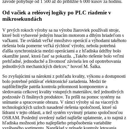
závode pohybuje od 1 500 až do približne 6 000 kusov za hodinu.
Od vačiek a reléovej logiky po PLC riadenie v
mikrosekundách
V prvých rokoch výroby sa na výrobu žiaroviek používali stroje,
ktoré boli vybavené jedným hnacím motorom a dlhým hriadeľom s
vačkami. Tie ovládali veľké množstvo operácií a výhodami takéhoto
riešenia bola pomerne veľká rýchlosť výroby, nebola potrebná
ďalšia synchronizácia medzi operáciami a z hľadiska údržby bolo
okamžite jasné, ktorá časť sa pokazila. „Takéto riešenie bolo veľmi
prehľadné, jednoduché a životnosť závisela len od opotrebovania
jednotlivých mechanických dielcov,“ hovorí M. Šalka.
So zvyšujúcimi sa nárokmi z pohľadu kvality, výkonu a dostupnosti
bolo potrebné pridávať elektronické zariadenia. Medzi tie
najdôležitejšie patrila kontrola prítomnosti komponentov a
sledovania celkovej kvality vstupných materiálov, tiež jednotlivých
podzostáv či finálnych produktov. Tu prišli na pomoc systémy na
snímanie a spracovanie obrazu. V rámci výroby sú na viacerých
technologických uzloch nasadené riešenia spoločností, ktoré sú
lídrami v tejto oblasti, a tiež systém vyvinutý priamo spoločnosťou
OSRAM. Posledný uvedený našiel najširšie uplatnenie, a to najmä z
hľadiska možnosti jeho najlepšieho prispôsobenia variabilite
vyrábaného sortimentu. Napríklad v prípade kontroly letovania