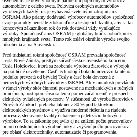
osvetlením. Je dôveryhodným partnerom popredných výrobcov
automobilov z celého sveta. Polovica osobných automobilov
vyrobených každý rok je vybavená svetelnými zdrojmi ams
OSRAM. Ako priamy dodávateľ výrobcov automobilov spoločnosť
svoje produkty neustále zdokonaľuje a testuje ich kvalitu, aby sa ku
koncovým zákazníkom rok čo rok dostávali vždy vynikajúce
výrobky. Spoločnosť ams OSRAM je globálny hráč s pobočkami v
mnohých krajinách sveta. Tento rok oslávi okrúhle výročie svojho
pôsobenia aj na Slovensku.
Pred tridsiatimi rokmi spoločnosť OSRAM prevzala spoločnosť
Tesla Nové Zámky, predtým súčasť československého koncernu
Tesla Holešovice, ktorá sa zaoberala výrobou žiaroviek a výbojok
na pouličné osvetlenie. Časť technológií bola do novovzniknutého
podniku prevzatá od bývalej Tesly a časť bola dovezená z
nemeckých výrobných závodov OSRAM. Ak v minulosti prevládali
v rámci výroby skôr činnosti postavené na mechanických a ručných
princípoch, postupom času sa tento pomer začal meniť v prospech
elektricky ovládaných procesov. V súčasnosti už výroba žiaroviek v
Nových Zámkoch prebieha takmer z 80 % pod taktovkou
elektronických systémov a využíva moderné riešenia na riadenie
procesov, sledovanie kvality či balenie a paletizáciu hotových
výrobkov. To sa zákonite prejavilo aj na znížení počtu pracovníkov
priamo obsluhujúcich výrobné linky a zvýšení počtu pracovníkov
pre oblasť elektrotechniky, automatizácie či programovania.