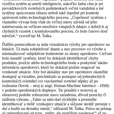
využíva systém aj umelú inteligenciu, nakoľko farba cínu je pri
prevádzkových svetelných podmienkach veľmi variabilná a iné
systémy spracovania obrazu neboli také úspešné pri kontrole
správnosti tohto technologického procesu. „Úspešnosť systému z
vlastného vývoja bola však do veľkej miery závislá od jeho
natrénovania na veľkom množstve vstupných údajov z dobrých aj
chybných vzoriek z kontrolovaného procesu, čo bolo časovo dosť
náročné,“ vysvetľuje M. Šalka.
Ďalším pomocníkom sa stala vizualizácia výroby pre operátorov na
linkách. Tá mala zobjektívniť dianie a stav procesov vo výrobe a
minimalizovať subjektívne hodnotenie zo strany operátorov. Cieľom
bolo nasadiť systémy, ktoré by dokázali identifikovať chyby
produktu, pozície alebo technologického bodu a poskytnúť takúto
informáciu operátorovi, ktorý by dokázal pružne reagovať na
vzniknuté situácie. Aby bol aktuálny stav pre operátorov okamžite
dostupný aj vizuálne, prechádzalo sa postupne od jednoduchých
kontrolných svietidiel cez viacfarebné svetelné stĺpiky až po
rozhrania človek – stroj (z angl. Human-Machine Interface – HMI)
v podobe operátorských displejov. Tie ponúkli v textovej aj
obrazovej podobe zobrazenie stavu zariadenia, dôvod poruchy či
zníženia výkonu. „Takto sa nám darí rýchlejšie a presnejšie
identifikovať a riešiť vznikajúce situácie a súčasne skrátiť prestoje z
dní a hodín na desiatky minút,“ zdôraznil M. Šalka. Práva na prístup
sú odstupňované od typu „vidím, ale nemôžem zasahovať“ až po