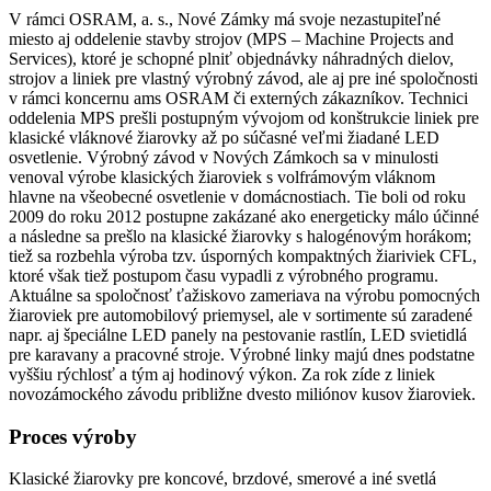
V rámci OSRAM, a. s., Nové Zámky má svoje nezastupiteľné
miesto aj oddelenie stavby strojov (MPS – Machine Projects and
Services), ktoré je schopné plniť objednávky náhradných dielov,
strojov a liniek pre vlastný výrobný závod, ale aj pre iné spoločnosti
v rámci koncernu ams OSRAM či externých zákazníkov. Technici
oddelenia MPS prešli postupným vývojom od konštrukcie liniek pre
klasické vláknové žiarovky až po súčasné veľmi žiadané LED
osvetlenie. Výrobný závod v Nových Zámkoch sa v minulosti
venoval výrobe klasických žiaroviek s volfrámovým vláknom
hlavne na všeobecné osvetlenie v domácnostiach. Tie boli od roku
2009 do roku 2012 postupne zakázané ako energeticky málo účinné
a následne sa prešlo na klasické žiarovky s halogénovým horákom;
tiež sa rozbehla výroba tzv. úsporných kompaktných žiariviek CFL,
ktoré však tiež postupom času vypadli z výrobného programu.
Aktuálne sa spoločnosť ťažiskovo zameriava na výrobu pomocných
žiaroviek pre automobilový priemysel, ale v sortimente sú zaradené
napr. aj špeciálne LED panely na pestovanie rastlín, LED svietidlá
pre karavany a pracovné stroje. Výrobné linky majú dnes podstatne
vyššiu rýchlosť a tým aj hodinový výkon. Za rok zíde z liniek
novozámockého závodu približne dvesto miliónov kusov žiaroviek.
Proces výroby
Klasické žiarovky pre koncové, brzdové, smerové a iné svetlá