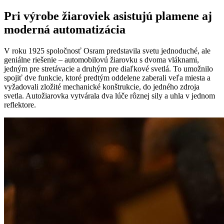
Pri výrobe žiaroviek asistujú plamene aj
moderná automatizácia
V roku 1925 spoločnosť Osram predstavila svetu jednoduché, ale
geniálne riešenie – automobilovú žiarovku s dvoma vláknami,
jedným pre stretávacie a druhým pre diaľkové svetlá. To umožnilo
spojiť dve funkcie, ktoré predtým oddelene zaberali veľa miesta a
vyžadovali zložité mechanické konštrukcie, do jedného zdroja
svetla. Autožiarovka vytvárala dva lúče rôznej sily a uhla v jednom
reflektore.