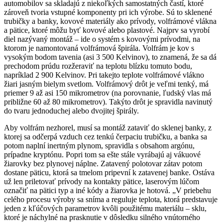
automobilov sa skladajú z niekoľkých samostatných častí, ktoré
zároveň tvoria vstupné komponenty pri ich výrobe. Sú to sklenené
trubičky a banky, kovové materiály ako prívody, volfrámové vlákna
a pätice, ktoré môžu byť kovové alebo plastové. Najprv sa vyrobí
diel nazývaný montáž – ide o systém s kovovými prívodmi, na
ktorom je namontovaná volfrámová špirála. Volfrám je kov s
vysokým bodom tavenia (asi 3 500 Kelvinov), to znamená, že sa dá
prechodom prúdu rozžeraviť na teplotu blízku tomuto bodu,
napríklad 2 900 Kelvinov. Pri takejto teplote volfrámové vlákno
žiari jasným bielym svetlom. Volfrámový drôt je veľmi tenký, má
priemer 9 až asi 150 mikrometrov (na porovnanie, ľudský vlas má
približne 60 až 80 mikrometrov). Takýto drôt je spravidla navinutý
do tvaru jednoduchej alebo dvojitej špirály.
Aby volfrám nezhorel, musí sa montáž zataviť do sklenej banky, z
ktorej sa odčerpá vzduch cez tenkú čerpaciu trubičku, a banka sa
potom naplní inertným plynom, spravidla s obsahom argónu,
prípadne kryptónu. Popri tom sa ešte stále vyrábajú aj vákuové
žiarovky bez plynovej náplne. Zatavený polotovar zátav potom
dostane päticu, ktorá sa tmelom pripevní k zatavenej banke. Ostáva
už len priletovať prívody na kontakty pätice, laserovým lúčom
označiť na pätici typ a iné kódy a žiarovka je hotová. „V priebehu
celého procesu výroby sa sníma a reguluje teplota, ktorá predstavuje
jeden z kľúčových parametrov kvôli použitému materiálu – sklu,
ktoré je náchylné na prasknutie v dôsledku silného vnútorného