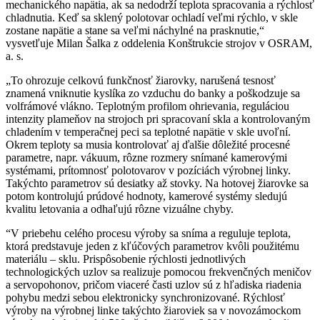
mechanického napätia, ak sa nedodrží teplota spracovania a rýchlosť
chladnutia. Keď sa sklený polotovar ochladí veľmi rýchlo, v skle
zostane napätie a stane sa veľmi náchylné na prasknutie,“
vysvetľuje Milan Šalka z oddelenia Konštrukcie strojov v OSRAM,
a. s.
„To ohrozuje celkovú funkčnosť žiarovky, narušená tesnosť
znamená vniknutie kyslíka zo vzduchu do banky a poškodzuje sa
volfrámové vlákno. Teplotným profilom ohrievania, reguláciou
intenzity plameňov na strojoch pri spracovaní skla a kontrolovaným
chladením v temperačnej peci sa teplotné napätie v skle uvoľní.
Okrem teploty sa musia kontrolovať aj ďalšie dôležité procesné
parametre, napr. vákuum, rôzne rozmery snímané kamerovými
systémami, prítomnosť polotovarov v pozíciách výrobnej linky.
Takýchto parametrov sú desiatky až stovky. Na hotovej žiarovke sa
potom kontrolujú prúdové hodnoty, kamerové systémy sledujú
kvalitu letovania a odhaľujú rôzne vizuálne chyby.
“V priebehu celého procesu výroby sa sníma a reguluje teplota,
ktorá predstavuje jeden z kľúčových parametrov kvôli použitému
materiálu – sklu. Prispôsobenie rýchlosti jednotlivých
technologických uzlov sa realizuje pomocou frekvenčných meničov
a servopohonov, pričom viaceré časti uzlov sú z hľadiska riadenia
pohybu medzi sebou elektronicky synchronizované. Rýchlosť
výroby na výrobnej linke takýchto žiaroviek sa v novozámockom