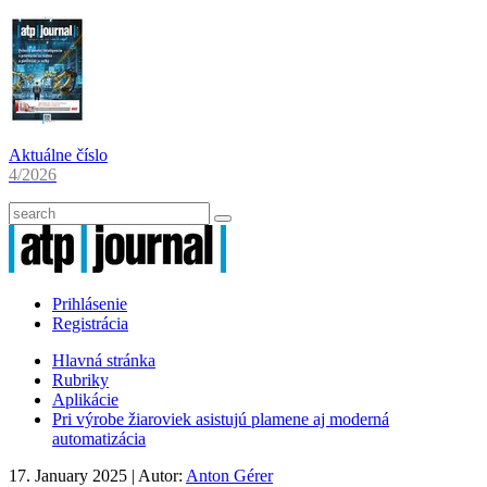
Aktuálne číslo
4/2026
Prihlásenie
Registrácia
Hlavná stránka
Rubriky
Aplikácie
Pri výrobe žiaroviek asistujú plamene aj moderná
automatizácia
17. January 2025
| Autor:
Anton Gérer