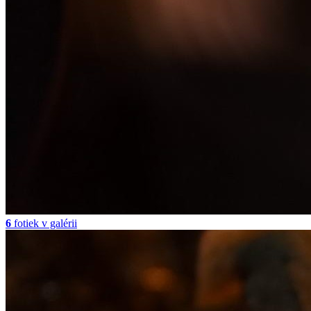
6
fotiek v galérii