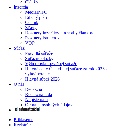
Články
Inzercia
MediaINFO
Edičný plán
Cenník
Zľavy
Rozmery inzerátov a rozsahy článkov
Rozmery bannerov
VOP
Súťaž
Pravidlá súťaže
Súťažné otázky
Výhercovia mesačnej súťaže
Hlavné ceny Čitateľskej súťaže za rok 2025 -
vyhodnotenie
Hlavná súťaž 2026
O nás
Redakcia
Redakčná rada
Napíšte nám
Ochrana osobných údajov
Prihlásenie
Registrácia