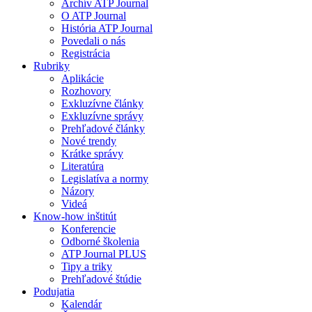
Archív ATP Journal
O ATP Journal
História ATP Journal
Povedali o nás
Registrácia
Rubriky
Aplikácie
Rozhovory
Exkluzívne články
Exkluzívne správy
Prehľadové články
Nové trendy
Krátke správy
Literatúra
Legislatíva a normy
Názory
Videá
Know-how inštitút
Konferencie
Odborné školenia
ATP Journal PLUS
Tipy a triky
Prehľadové štúdie
Podujatia
Kalendár